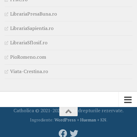
LibrariaPresaBuna.ro
LibrariaSapientia.ro
LibrariaSfIosif.ro
PioRomeno.com
Viata-Crestina.ro
Catholica © 2021-2026. Toate drepturile rezervate.
Ingrediente:
WordPress
+
Hueman
+ KN.