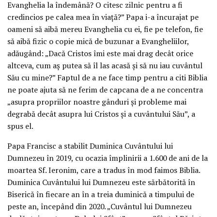
Evanghelia la îndemână? O citesc zilnic pentru a fi
credincios pe calea mea în viață?” Papa i-a încurajat pe
oameni să aibă mereu Evanghelia cu ei, fie pe telefon, fie
să aibă fizic o copie mică de buzunar a Evangheliilor,
adăugând: „Dacă Cristos îmi este mai drag decât orice
altceva, cum aș putea să îl las acasă și să nu iau cuvântul
Său cu mine?” Faptul de a ne face timp pentru a citi Biblia
ne poate ajuta să ne ferim de capcana de a ne concentra
„asupra propriilor noastre gânduri și probleme mai
degrabă decât asupra lui Cristos și a cuvântului Său”, a
spus el.
Papa Francisc a stabilit Duminica Cuvântului lui
Dumnezeu în 2019, cu ocazia împlinirii a 1.600 de ani de la
moartea Sf. Ieronim, care a tradus în mod faimos Biblia.
Duminica Cuvântului lui Dumnezeu este sărbătorită în
Biserică în fiecare an în a treia duminică a timpului de
peste an, începând din 2020. „Cuvântul lui Dumnezeu