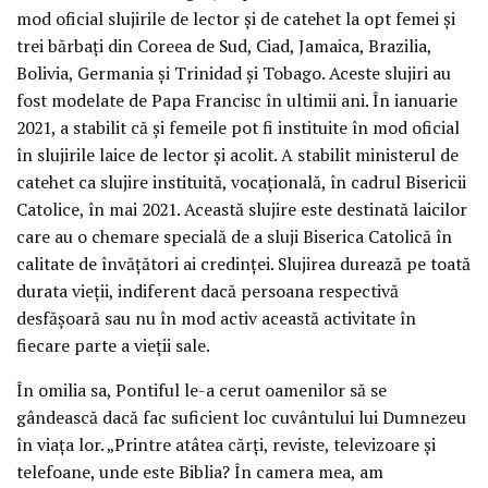
mod oficial slujirile de lector și de catehet la opt femei și
trei bărbați din Coreea de Sud, Ciad, Jamaica, Brazilia,
Bolivia, Germania și Trinidad și Tobago. Aceste slujiri au
fost modelate de Papa Francisc în ultimii ani. În ianuarie
2021, a stabilit că și femeile pot fi instituite în mod oficial
în slujirile laice de lector și acolit. A stabilit ministerul de
catehet ca slujire instituită, vocațională, în cadrul Bisericii
Catolice, în mai 2021. Această slujire este destinată laicilor
care au o chemare specială de a sluji Biserica Catolică în
calitate de învățători ai credinței. Slujirea durează pe toată
durata vieții, indiferent dacă persoana respectivă
desfășoară sau nu în mod activ această activitate în
fiecare parte a vieții sale.
În omilia sa, Pontiful le-a cerut oamenilor să se
gândească dacă fac suficient loc cuvântului lui Dumnezeu
în viața lor. „Printre atâtea cărți, reviste, televizoare și
telefoane, unde este Biblia? În camera mea, am