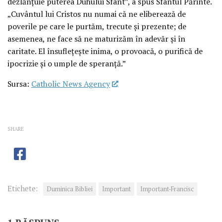
dezlănțuie puterea Duhului Sfânt”, a spus Sfântul Părinte.
„Cuvântul lui Cristos nu numai că ne eliberează de
poverile pe care le purtăm, trecute și prezente; de
asemenea, ne face să ne maturizăm în adevăr și în
caritate. El însuflețește inima, o provoacă, o purifică de
ipocrizie și o umple de speranță.”
Sursa:
Catholic News Agency
SHARE
Etichete:
Duminica Bibliei
Important
Important-Francisc