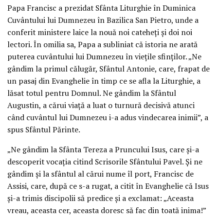
Papa Francisc a prezidat Sfânta Liturghie în Duminica
Cuvântului lui Dumnezeu în Bazilica San Pietro, unde a
conferit ministere laice la nouă noi cateheți și doi noi
lectori. În omilia sa, Papa a subliniat că istoria ne arată
puterea cuvântului lui Dumnezeu în viețile sfinților. „Ne
gândim la primul călugăr, Sfântul Antonie, care, frapat de
un pasaj din Evanghelie în timp ce se afla la Liturghie, a
lăsat totul pentru Domnul. Ne gândim la Sfântul
Augustin, a cărui viață a luat o turnură decisivă atunci
când cuvântul lui Dumnezeu i-a adus vindecarea inimii”, a
spus Sfântul Părinte.
„Ne gândim la Sfânta Tereza a Pruncului Isus, care și-a
descoperit vocația citind Scrisorile Sfântului Pavel. Și ne
gândim și la sfântul al cărui nume îl port, Francisc de
Assisi, care, după ce s-a rugat, a citit în Evanghelie că Isus
și-a trimis discipolii să predice și a exclamat: „Aceasta
vreau, aceasta cer, aceasta doresc să fac din toată inima!”