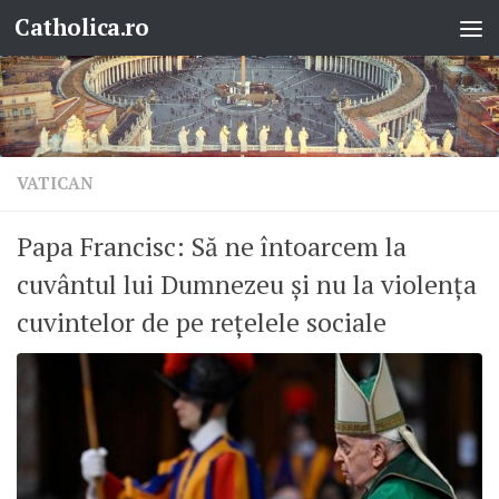
Catholica.ro
Skip to content
VATICAN
Papa Francisc: Să ne întoarcem la
cuvântul lui Dumnezeu și nu la violența
cuvintelor de pe rețelele sociale