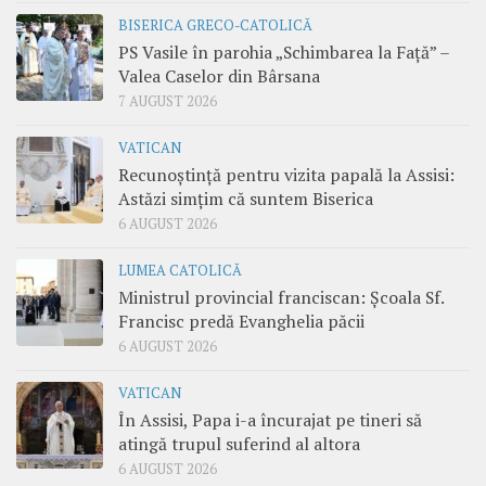
BISERICA GRECO-CATOLICĂ
PS Vasile în parohia „Schimbarea la Față” –
Valea Caselor din Bârsana
7 AUGUST 2026
VATICAN
Recunoștință pentru vizita papală la Assisi:
Astăzi simțim că suntem Biserica
6 AUGUST 2026
LUMEA CATOLICĂ
Ministrul provincial franciscan: Școala Sf.
Francisc predă Evanghelia păcii
6 AUGUST 2026
VATICAN
În Assisi, Papa i-a încurajat pe tineri să
atingă trupul suferind al altora
6 AUGUST 2026