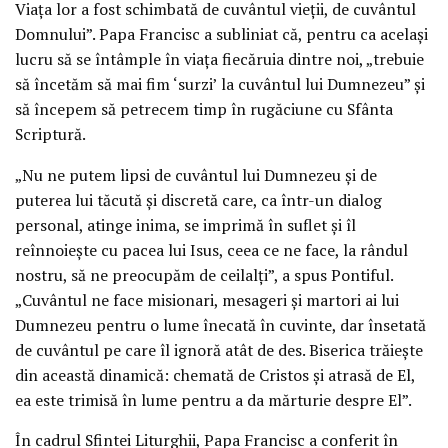
Viața lor a fost schimbată de cuvântul vieții, de cuvântul
Domnului”. Papa Francisc a subliniat că, pentru ca același
lucru să se întâmple în viața fiecăruia dintre noi, „trebuie
să încetăm să mai fim ‘surzi’ la cuvântul lui Dumnezeu” și
să începem să petrecem timp în rugăciune cu Sfânta
Scriptură.
„Nu ne putem lipsi de cuvântul lui Dumnezeu și de
puterea lui tăcută și discretă care, ca într-un dialog
personal, atinge inima, se imprimă în suflet și îl
reînnoiește cu pacea lui Isus, ceea ce ne face, la rândul
nostru, să ne preocupăm de ceilalți”, a spus Pontiful.
„Cuvântul ne face misionari, mesageri și martori ai lui
Dumnezeu pentru o lume înecată în cuvinte, dar însetată
de cuvântul pe care îl ignoră atât de des. Biserica trăiește
din această dinamică: chemată de Cristos și atrasă de El,
ea este trimisă în lume pentru a da mărturie despre El”.
În cadrul Sfintei Liturghii, Papa Francisc a conferit în