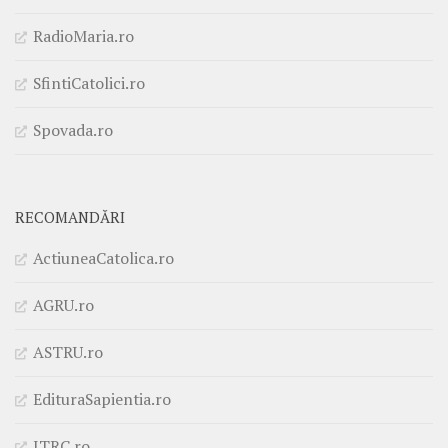
RadioMaria.ro
SfintiCatolici.ro
Spovada.ro
RECOMANDĂRI
ActiuneaCatolica.ro
AGRU.ro
ASTRU.ro
EdituraSapientia.ro
ITRC.ro