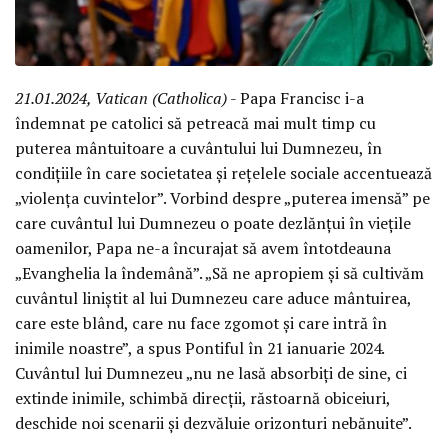
21.01.2024, Vatican (Catholica)
- Papa Francisc i-a
îndemnat pe catolici să petreacă mai mult timp cu
puterea mântuitoare a cuvântului lui Dumnezeu, în
condițiile în care societatea și rețelele sociale accentuează
„violența cuvintelor”. Vorbind despre „puterea imensă” pe
care cuvântul lui Dumnezeu o poate dezlănțui în viețile
oamenilor, Papa ne-a încurajat să avem întotdeauna
„Evanghelia la îndemână”. „Să ne apropiem și să cultivăm
cuvântul liniștit al lui Dumnezeu care aduce mântuirea,
care este blând, care nu face zgomot și care intră în
inimile noastre”, a spus Pontiful în 21 ianuarie 2024.
Cuvântul lui Dumnezeu „nu ne lasă absorbiți de sine, ci
extinde inimile, schimbă direcții, răstoarnă obiceiuri,
deschide noi scenarii și dezvăluie orizonturi nebănuite”.