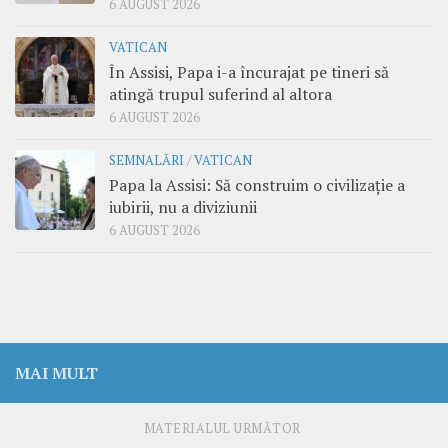
6 AUGUST 2026
VATICAN
În Assisi, Papa i-a încurajat pe tineri să
atingă trupul suferind al altora
6 AUGUST 2026
SEMNALĂRI
/
VATICAN
Papa la Assisi: Să construim o civilizație a
iubirii, nu a diviziunii
6 AUGUST 2026
MAI MULT
MATERIALUL URMĂTOR