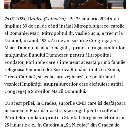
26.01.2024, Oradea (Catholica)
- Pe 25 ianuarie 2024 s-au
împlinit 89 de ani de când întâiul Mitropolit greco-catolic
al României Mari, Mitropolitul dr. Vasile Suciu, a trecut la
Domnul, în anul 1935. An de an, surorile Congregației
Maicii Domnului aduc omagiul și prinosul rugăciunilor lor,
mulțumind Bunului Dumnezeu pentru Mitropolitul
Fondator, Părintele care a întemeiat această primă familie
religioasă feminină din Biserica Română Unită cu Roma,
Greco-Catolică, și acela care veghează, de pe tărâmul
veșnicei Împărății, asupra surorilor care alcătuiesc astăzi
Congregația Surorilor Maicii Domnului.
Cu acest prilej, la Oradea, surorile CMD care își desfășoară
misiunea în Eparhia noastră s-au rugat pentru sufletul
Părintelui fondator printr-o Sfânta Liturghie celebrată joi,
25 ianuarie a.c., în Catedrala „Sf. Nicolae” din Oradea de