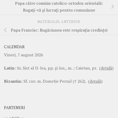
Papa către comisia catolico-ortodox orientală:
Rugați-vă și lucrați pentru comuniune
MATERIALUL ANTERIOR
Papa Francisc: Rugăciunea este respirația credinței
CALENDAR
Vineri, 7 august 2026
Latin:
Ss. Sixt al II-lea, pp. şi îns., m. ; Caietan, pr.
(detalii)
Bizantin:
Sf. cuv. m. Dometie Persul († 262).
(detalii)
PARTENERI