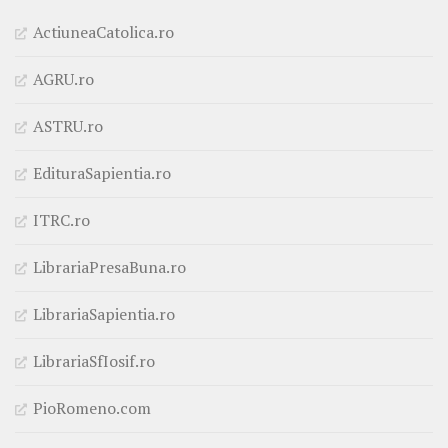
ActiuneaCatolica.ro
AGRU.ro
ASTRU.ro
EdituraSapientia.ro
ITRC.ro
LibrariaPresaBuna.ro
LibrariaSapientia.ro
LibrariaSfIosif.ro
PioRomeno.com