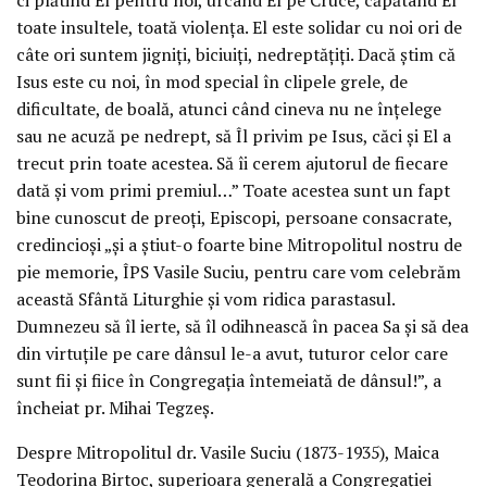
toate insultele, toată violența. El este solidar cu noi ori de
câte ori suntem jigniți, biciuiți, nedreptățiți. Dacă știm că
Isus este cu noi, în mod special în clipele grele, de
dificultate, de boală, atunci când cineva nu ne înțelege
sau ne acuză pe nedrept, să Îl privim pe Isus, căci și El a
trecut prin toate acestea. Să îi cerem ajutorul de fiecare
dată și vom primi premiul…” Toate acestea sunt un fapt
bine cunoscut de preoți, Episcopi, persoane consacrate,
credincioși „și a știut-o foarte bine Mitropolitul nostru de
pie memorie, ÎPS Vasile Suciu, pentru care vom celebrăm
această Sfântă Liturghie și vom ridica parastasul.
Dumnezeu să îl ierte, să îl odihnească în pacea Sa și să dea
din virtuțile pe care dânsul le-a avut, tuturor celor care
sunt fii și fiice în Congregația întemeiată de dânsul!”, a
încheiat pr. Mihai Tegzeș.
Despre Mitropolitul dr. Vasile Suciu (1873-1935), Maica
Teodorina Birtoc, superioara generală a Congregației