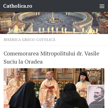
Catholica.ro
Skip to content
BISERICA GRECO-CATOLICĂ
Comemorarea Mitropolitului dr. Vasile
Suciu la Oradea