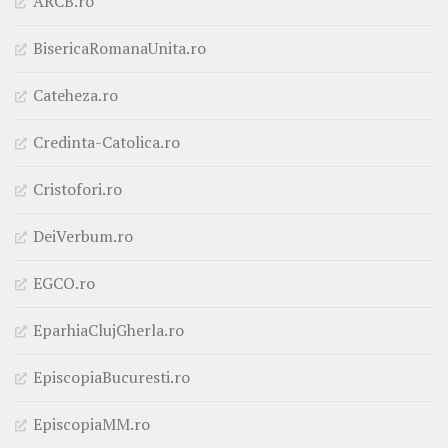
ARCB.ro
BisericaRomanaUnita.ro
Cateheza.ro
Credinta-Catolica.ro
Cristofori.ro
DeiVerbum.ro
EGCO.ro
EparhiaClujGherla.ro
EpiscopiaBucuresti.ro
EpiscopiaMM.ro