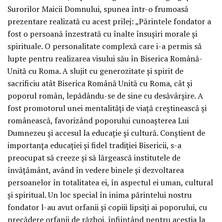
Surorilor Maicii Domnului, spunea într-o frumoasă
prezentare realizată cu acest prilej: „Părintele fondator a
fost o persoană înzestrată cu înalte însușiri morale și
spirituale. O personalitate complexă care i-a permis să
lupte pentru realizarea visului său în Biserica Română-
Unită cu Roma. A slujit cu generozitate și spirit de
sacrificiu atât Biserica Română Unită cu Roma, cât și
poporul român, lepădându-se de sine cu desăvârșire. A
fost promotorul unei mentalități de viață creștinească și
românească, favorizând poporului cunoașterea Lui
Dumnezeu și accesul la educație și cultură. Conștient de
importanța educației și fidel tradiției Bisericii, s-a
preocupat să creeze și să lărgească institutele de
învățământ, având în vedere binele și dezvoltarea
persoanelor în totalitatea ei, în aspectul ei uman, cultural
și spiritual. Un loc special în inima părintelui nostru
fondator l-au avut orfanii și copiii lipsiți ai poporului, cu
precădere orfanii de război, înființând pentru aceștia la