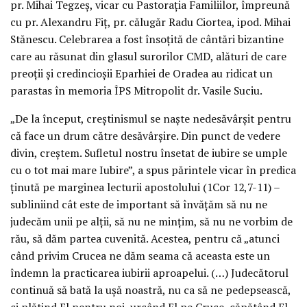
pr. Mihai Tegzeș, vicar cu Pastorația Familiilor, împreună
cu pr. Alexandru Fiț, pr. călugăr Radu Ciortea, ipod. Mihai
Stănescu. Celebrarea a fost însoțită de cântări bizantine
care au răsunat din glasul surorilor CMD, alături de care
preoții și credincioșii Eparhiei de Oradea au ridicat un
parastas în memoria ÎPS Mitropolit dr. Vasile Suciu.
„De la început, creștinismul se naște nedesăvârșit pentru
că face un drum către desăvârșire. Din punct de vedere
divin, creștem. Sufletul nostru însetat de iubire se umple
cu o tot mai mare Iubire”, a spus părintele vicar în predica
ținută pe marginea lecturii apostolului (1Cor 12,7-11) –
subliniind cât este de important să învățăm să nu ne
judecăm unii pe alții, să nu ne mințim, să nu ne vorbim de
rău, să dăm partea cuvenită. Acestea, pentru că „atunci
când privim Crucea ne dăm seama că aceasta este un
îndemn la practicarea iubirii aproapelui. (…) Judecătorul
continuă să bată la ușă noastră, nu ca să ne pedepsească,
ci plătind El pentru noi, urcând El pe Cruce, căpătând El