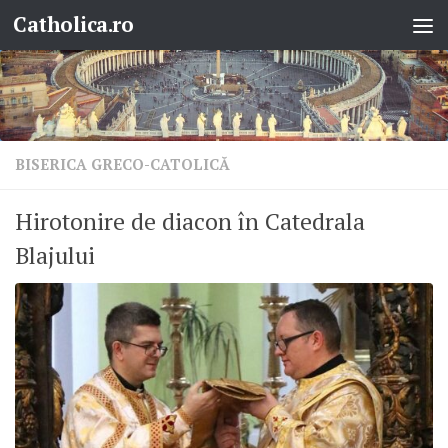
Catholica.ro
Skip to content
BISERICA GRECO-CATOLICĂ
Hirotonire de diacon în Catedrala
Blajului