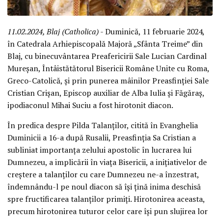
11.02.2024, Blaj (Catholica)
- Duminică, 11 februarie 2024,
în Catedrala Arhiepiscopală Majoră „Sfânta Treime” din
Blaj, cu binecuvântarea Preafericirii Sale Lucian Cardinal
Mureșan, Întâistătătorul Bisericii Române Unite cu Roma,
Greco-Catolică, și prin punerea mâinilor Preasfinției Sale
Cristian Crișan, Episcop auxiliar de Alba Iulia și Făgăraș,
ipodiaconul Mihai Suciu a fost hirotonit diacon.
În predica despre Pilda Talanților, citită în Evanghelia
Duminicii a 16-a după Rusalii, Preasfinția Sa Cristian a
subliniat importanța zelului apostolic în lucrarea lui
Dumnezeu, a implicării în viața Bisericii, a inițiativelor de
creștere a talanților cu care Dumnezeu ne-a înzestrat,
îndemnându-l pe noul diacon să își țină inima deschisă
spre fructificarea talanților primiți. Hirotonirea aceasta,
precum hirotonirea tuturor celor care își pun slujirea lor