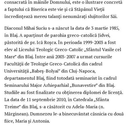
consacrată în mâinile Domnului, este o ilustrare concretă
a faptului că Biserica este vie și că Stăpânul Vieții
încredințează mereu talanți nenumărați slujitorilor Săi.
Diaconul Mihai Suciu s-a născut la data de 3 martie 1985,
în Blaj. A aparținut de parohia greco-catolică Jidvei,
păstorită de pr. Ică Roșca. În perioada 1999-2003 a fost
elev al Liceului Teologic Greco-Catolic „Sfântul Vasile cel
Mare” din Blaj. Între anii 2003-2007 a urmat cursurile
Facultății de Teologie Greco-Catolică din cadrul
Universității „Babeș-Bolyai” din Cluj-Napoca,
departamentul Blaj, fiind totodată seminarist în cadrul
Seminarului Major Arhieparhial „Bunavestire” din Blaj.
Studiile au fost finalizate cu obținerea diplomei de licență.
La data de 11 septembrie 2010, în Catedrala „Sfânta
Treime” din Blaj, s-a căsătorit cu Adela-Maria (n.
Mărginean). Dumnezeu le-a binecuvântat căsnicia cu două
fiice, Maria și Antonia.