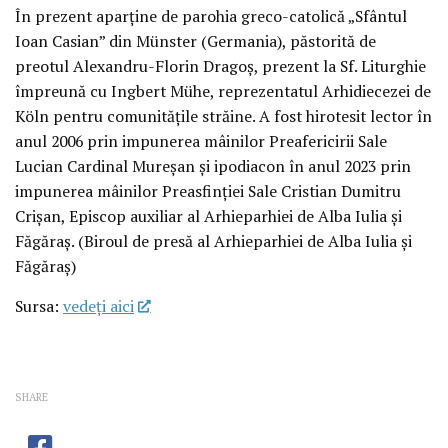
În prezent aparține de parohia greco-catolică „Sfântul
Ioan Casian” din Münster (Germania), păstorită de
preotul Alexandru-Florin Dragoș, prezent la Sf. Liturghie
împreună cu Ingbert Mühe, reprezentatul Arhidiecezei de
Köln pentru comunitățile străine. A fost hirotesit lector în
anul 2006 prin impunerea mâinilor Preafericirii Sale
Lucian Cardinal Mureșan și ipodiacon în anul 2023 prin
impunerea mâinilor Preasfinției Sale Cristian Dumitru
Crișan, Episcop auxiliar al Arhieparhiei de Alba Iulia și
Făgăraș. (Biroul de presă al Arhieparhiei de Alba Iulia și
Făgăraș)
Sursa:
vedeţi aici
SHARE