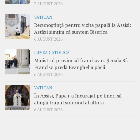
7 AUGUST 2026
VATICAN
Recunoștință pentru vizita papală la Assisi:
Astăzi simțim că suntem Biserica
6 AUGUST 2026
LUMEA CATOLICĂ
Ministrul provincial franciscan: Școala Sf.
Francisc predă Evanghelia păcii
6 AUGUST 2026
VATICAN
În Assisi, Papa i-a încurajat pe tineri să
atingă trupul suferind al altora
6 AUGUST 2026