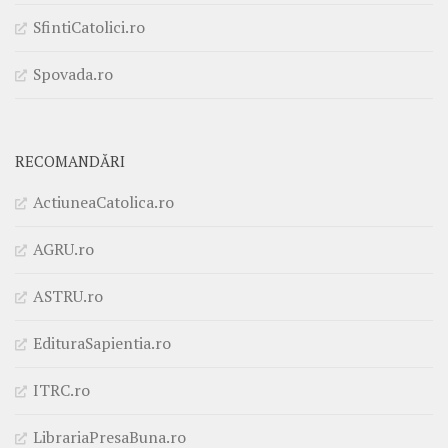
SfintiCatolici.ro
Spovada.ro
RECOMANDĂRI
ActiuneaCatolica.ro
AGRU.ro
ASTRU.ro
EdituraSapientia.ro
ITRC.ro
LibrariaPresaBuna.ro