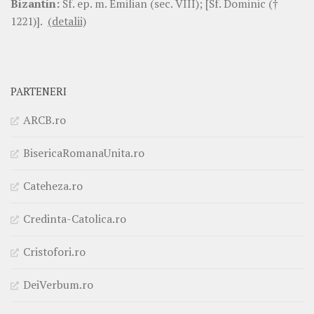
Bizantin:
Sf. ep. m. Emilian (sec. VIII); [Sf. Dominic (†
1221)].
(detalii)
PARTENERI
ARCB.ro
BisericaRomanaUnita.ro
Cateheza.ro
Credinta-Catolica.ro
Cristofori.ro
DeiVerbum.ro