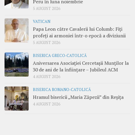
Peru în luna noiembrie
5 AUGUST 2026
VATICAN
Papa Leon către Cavalerii lui Columb: Fiți
profeți ai armoniei într-o epocă a diviziunii
5 AUGUST 2026
BISERICA GRECO-CATOLICĂ
Aniversarea Asociației Cercetașii Munților la
30 de ani de la înființare – Jubileul ACM
4 AUGUST 2026
BISERICA ROMANO-CATOLICĂ
Hramul bisericii „Maria Zăpezii” din Reșița
4 AUGUST 2026