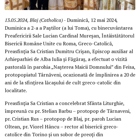
13.05.2024, Blaj (Catholica)
- Duminică, 12 mai 2024,
Duminica a 2-a a Paștilor (a lui Toma), cu binecuvântarea
Preafericirii Sale Lucian Cardinal Mureșan, Întâistătătorul
Bisericii Române Unite cu Roma, Greco-Catolică,
Preasfinția Sa Cristian Dumitru Crișan, Episcop auxiliar al
Arhieparhiei de Alba Iulia și Făgăraș, a efectuat o vizită
pastorală în parohia „Nașterea Maicii Domnului” din Feisa,
protopopiatul Târnăveni, ocazionată de împlinirea a 20 de
ani de la sfințirea lăcașului de cult greco-catolic din
localitate.
Preasfinția Sa Cristian a concelebrat Sfânta Liturghie,
împreună cu pr. Stelian Barbu – protopop de Târnaveni,
pr. Cristian Rus – protopop de Blaj, pr. paroh Lucian
Oltean, pr. Viorel Hâncu – rector al bisericii greco-
catolice din Torino și un sobor de preoți din