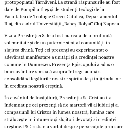
protopopiatul Târnăveni. La strană răspunsurile au fost
date de Pompiliu Ilieș și de studenți teologi de la
Facultatea de Teologie Greco-Catolică, Departamentul
Blaj, din cadrul Universității „Babeș-Bolyai” Cluj Napoca.
Vizita Preasfinției Sale a fost marcată de o profundă
solemnitate și de un puternic simț al comunității în
slujirea divină. Toți cei prezenți au experimentat o
adevărată manifestare a unității și a credinței noastre
comune în Dumnezeu. Prezența Episcopului a adus o
binecuvântare specială asupra întregii adunări,
consolidând legăturile noastre spirituale și întărindu-ne
în credința noastră creștină.
În cuvântul de învățătură, Preasfinția Sa Cristian i-a
îndemnat pe cei prezenți să fie martorii vii ai iubirii și ai
compasiunii lui Cristos în lumea noastră, lumina care
strălucește în întuneric și slujitori devotați ai credinței
creștine. PS Cristian a vorbit despre persecuțiile prin care