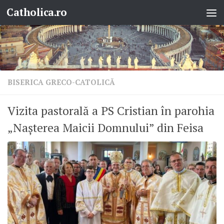
Catholica.ro
Skip to content
BISERICA GRECO-CATOLICĂ
Vizita pastorală a PS Cristian în parohia
„Nașterea Maicii Domnului” din Feisa