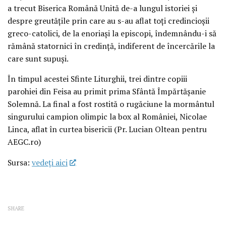
a trecut Biserica Română Unită de-a lungul istoriei și
despre greutățile prin care au s-au aflat toți credincioșii
greco-catolici, de la enoriași la episcopi, îndemnându-i să
rămână statornici în credință, indiferent de încercările la
care sunt supuși.
În timpul acestei Sfinte Liturghii, trei dintre copiii
parohiei din Feisa au primit prima Sfântă Împărtășanie
Solemnă. La final a fost rostită o rugăciune la mormântul
singurului campion olimpic la box al României, Nicolae
Linca, aflat în curtea bisericii (Pr. Lucian Oltean pentru
AEGC.ro)
Sursa:
vedeţi aici
SHARE