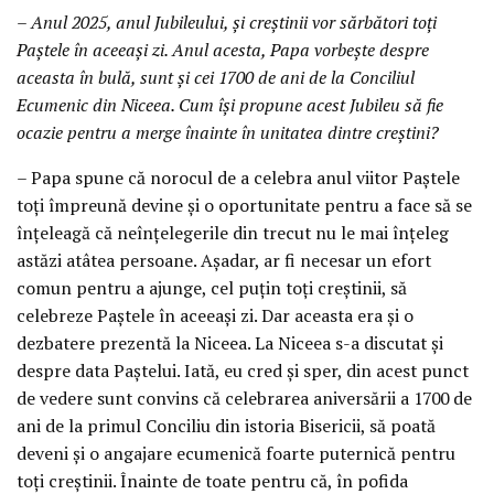
– Anul 2025, anul Jubileului, și creștinii vor sărbători toți
Paștele în aceeași zi. Anul acesta, Papa vorbește despre
aceasta în bulă, sunt și cei 1700 de ani de la Conciliul
Ecumenic din Niceea. Cum își propune acest Jubileu să fie
ocazie pentru a merge înainte în unitatea dintre creștini?
– Papa spune că norocul de a celebra anul viitor Paștele
toți împreună devine și o oportunitate pentru a face să se
înțeleagă că neînțelegerile din trecut nu le mai înțeleg
astăzi atâtea persoane. Așadar, ar fi necesar un efort
comun pentru a ajunge, cel puțin toți creștinii, să
celebreze Paștele în aceeași zi. Dar aceasta era și o
dezbatere prezentă la Niceea. La Niceea s-a discutat și
despre data Paștelui. Iată, eu cred și sper, din acest punct
de vedere sunt convins că celebrarea aniversării a 1700 de
ani de la primul Conciliu din istoria Bisericii, să poată
deveni și o angajare ecumenică foarte puternică pentru
toți creștinii. Înainte de toate pentru că, în pofida