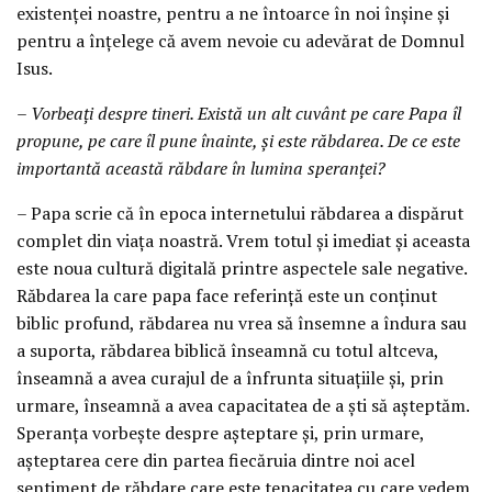
existenței noastre, pentru a ne întoarce în noi înșine și
pentru a înțelege că avem nevoie cu adevărat de Domnul
Isus.
– Vorbeați despre tineri. Există un alt cuvânt pe care Papa îl
propune, pe care îl pune înainte, și este răbdarea. De ce este
importantă această răbdare în lumina speranței?
– Papa scrie că în epoca internetului răbdarea a dispărut
complet din viața noastră. Vrem totul și imediat și aceasta
este noua cultură digitală printre aspectele sale negative.
Răbdarea la care papa face referință este un conținut
biblic profund, răbdarea nu vrea să însemne a îndura sau
a suporta, răbdarea biblică înseamnă cu totul altceva,
înseamnă a avea curajul de a înfrunta situațiile și, prin
urmare, înseamnă a avea capacitatea de a ști să așteptăm.
Speranța vorbește despre așteptare și, prin urmare,
așteptarea cere din partea fiecăruia dintre noi acel
sentiment de răbdare care este tenacitatea cu care vedem