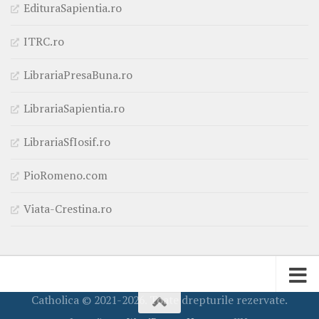
EdituraSapientia.ro
ITRC.ro
LibrariaPresaBuna.ro
LibrariaSapientia.ro
LibrariaSfIosif.ro
PioRomeno.com
Viata-Crestina.ro
Catholica © 2021-2026. Toate drepturile rezervate.