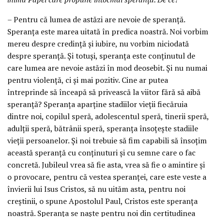
– Pentru că lumea de astăzi are nevoie de speranță.
Speranța este marea uitată în predica noastră. Noi vorbim
mereu despre credință și iubire, nu vorbim niciodată
despre speranță. Și totuși, speranța este conținutul de
care lumea are nevoie astăzi în mod deosebit. Și nu numai
pentru violență, ci și mai pozitiv. Cine ar putea
întreprinde să înceapă să privească la viitor fără să aibă
speranță? Speranța aparține stadiilor vieții fiecăruia
dintre noi, copilul speră, adolescentul speră, tinerii speră,
adulții speră, bătrânii speră, speranța însoțește stadiile
vieții persoanelor. Și noi trebuie să fim capabili să însoțim
această speranță cu conținuturi și cu semne care o fac
concretă. Jubileul vrea să fie asta, vrea să fie o amintire și
o provocare, pentru că vestea speranței, care este veste a
învierii lui Isus Cristos, să nu uităm asta, pentru noi
creștinii, o spune Apostolul Paul, Cristos este speranța
noastră. Speranța se naște pentru noi din certitudinea