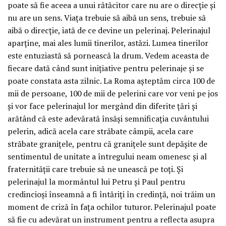
poate să fie aceea a unui rătăcitor care nu are o direcție și
nu are un sens. Viața trebuie să aibă un sens, trebuie să
aibă o direcție, iată de ce devine un pelerinaj. Pelerinajul
aparține, mai ales lumii tinerilor, astăzi. Lumea tinerilor
este entuziastă să pornească la drum. Vedem aceasta de
fiecare dată când sunt inițiative pentru pelerinaje și se
poate constata asta zilnic. La Roma așteptăm circa 100 de
mii de persoane, 100 de mii de pelerini care vor veni pe jos
și vor face pelerinajul lor mergând din diferite țări și
arătând că este adevărată însăși semnificația cuvântului
pelerin, adică acela care străbate câmpii, acela care
străbate granițele, pentru că granițele sunt depășite de
sentimentul de unitate a întregului neam omenesc și al
fraternității care trebuie să ne unească pe toți. Și
pelerinajul la mormântul lui Petru și Paul pentru
credincioși înseamnă a fi întăriți în credință, noi trăim un
moment de criză în fața ochilor tuturor. Pelerinajul poate
să fie cu adevărat un instrument pentru a reflecta asupra