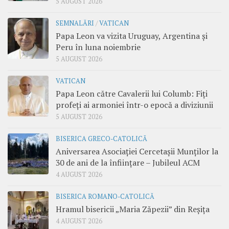
5 AUGUST 2026
SEMNALĂRI
/
VATICAN
Papa Leon va vizita Uruguay, Argentina și
Peru în luna noiembrie
5 AUGUST 2026
VATICAN
Papa Leon către Cavalerii lui Columb: Fiți
profeți ai armoniei într-o epocă a diviziunii
5 AUGUST 2026
BISERICA GRECO-CATOLICĂ
Aniversarea Asociației Cercetașii Munților la
30 de ani de la înființare – Jubileul ACM
4 AUGUST 2026
BISERICA ROMANO-CATOLICĂ
Hramul bisericii „Maria Zăpezii” din Reșița
4 AUGUST 2026