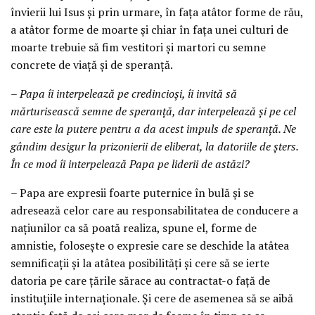
învierii lui Isus și prin urmare, în fața atâtor forme de rău,
a atâtor forme de moarte și chiar în fața unei culturi de
moarte trebuie să fim vestitori și martori cu semne
concrete de viață și de speranță.
– Papa îi interpelează pe credincioși, îi invită să
mărturisească semne de speranță, dar interpelează și pe cel
care este la putere pentru a da acest impuls de speranță. Ne
gândim desigur la prizonierii de eliberat, la datoriile de șters.
În ce mod îi interpelează Papa pe liderii de astăzi?
– Papa are expresii foarte puternice în bulă și se
adresează celor care au responsabilitatea de conducere a
națiunilor ca să poată realiza, spune el, forme de
amnistie, folosește o expresie care se deschide la atâtea
semnificații și la atâtea posibilități și cere să se ierte
datoria pe care țările sărace au contractat-o față de
instituțiile internaționale. Și cere de asemenea să se aibă