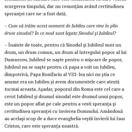
scurgerea timpului, dar nu renunțăm având certitudinea
speranței care ne-a fost dată.
– Cum să trăim acest moment de Jubileu care vine în plin
drum sinodal? În ce mod sunt legate Sinodul și Jubileul?
– Înainte de toate, pentru că Sinodul și Jubileul sunt un
drum, un drum comun, un drum al întregului popor al lui
Dumnezeu. Jubileul se naște pentru o mișcare de popor,
Jubileul nu se naște pentru că papa a voit un Jubileu,
dimpotrivă, Papa Bonifaciu al VIII-lea nici nu știa ce
anume era un Jubileu și avem documentele care atestă
tocmai aceasta. Așadar, poporul din Roma este cel care a
cerut Jubileul și drumul sinodal este drumul unui popor,
este un popor aflat pe cale pentru a vesti speranța și
certitudinea speranței cu învierea Domnului. Amândouă
au același scop de a duce evanghelia veștii învierii lui Isus
Cristos, care este speranța noastră.