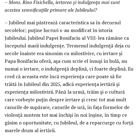
– Mons. Rino Fisichella, iertarea și indulgența mai sunt
acestea semnificațiile primare ale Jubileului?
– Jubileul mai păstrează caracteristica sa în decursul
secolelor; puține lucruri s-au modificat în istoria
Jubileului. Jubileul Papei Bonifaciu al VIII-lea rămâne ca
începutul marii indulgențe. Termenul indulgență deja cu
secole înainte era sinonim cu milostivire, cu iertare și
Papa Bonifaciu oferă, așa cum scrie el însuși în bulă, nu
numai o iertare, o indulgență deplină, ci foarte deplină. Eu
cred că aceasta este încă experiența care poate să fie
trăită în Jubileul din 2025, adică experiența iertării și
experiența milostivirii. Până la urmă, trăim și o cultură
care vorbește puțin despre iertare și cresc tot mai mult
cazurile de supărare, cazurile de ură, în fața formelor de
violență suntem tot mai închiși în noi înșine, în timp ce
găsim o oportunitate, cu Jubileul, de a reparcurge cu forță
marele drum al iertării.