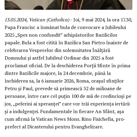
13.05.2024, Vatican (Catholica)
- Joi, 9 mai 2024, la ora 17.30,
Papa Francisc a înmânat bula de convocare a Jubileului
2025 „Spes non confundit” arhipăstorilor Bazilicilor
papale. Bula a fost citită în Bazilica San Pietro înainte de
celebrarea Vesperelor din solemnitatea Înălțării
Domnului și astfel Jubileul Ordinar din 2025 a fost
proclamat oficial. De la deschiderea Porții Sfinte în prima
dintre Bazilicile majore, la 24 decembrie, până la
închiderea sa, la 6 ianuarie 2026, Roma, orașul sfinților
Petru și Paul, prevede să primească 32 de milioane de
persoane, între care cel puțin 100 de mii de credincioși pe
jos, „pelerini ai speranței” care vor trăi experiența iertării
și a indulgenței. Fundamentale în fiecare An Sfânt, așa
cum afirmă la Vatican News Mons. Rino Fisichella, pro-
prefect al Dicasterului pentru Evanghelizare.