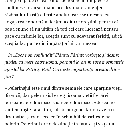
atenție față de cei care mor de foame în timp ce se
cheltuiesc resurse financiare destinate violenței
războiului. Există diferite apeluri care se unesc și cu
angajarea concretă a fiecăruia dintre creștini, pentru că
papa spune să nu uităm că toți cei care lucrează pentru
pace cu mâinile lor, aceștia sunt cu adevărat fericiți, adică
aceștia fac parte din împărăția lui Dumnezeu.
– În „Spes non confundit” Sfântul Părinte vorbește și despre
Jubileu ca mers către Roma, pornind la drum spre mormintele
apostolilor Petru și Paul. Care este importanța acestui drum
fizic?
– Pelerinajul este unul dintre semnele care aparține vieții
Bisericii, dar pelerinajul este și icoana vieții fiecărei
persoane, credincioase sau necredincioase. Adesea noi
suntem niște rătăcitori, adică mergem, dar nu avem o
destinație, și este ceea ce în schimb îl deosebește pe
pelerin. Pelerinul are o destinație în fața sa și viața nu