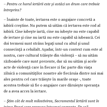
– Pentru ce harul iertării este și astăzi un drum care trebuie
întreprins?
– Înainte de toate, iertarea este o angajare concretă a
iubirii creștine. Nu putem să uităm că iertarea este rod al
iubirii. Cine iubește iartă, cine nu iubește nu este capabil
de iertare și cine nu iartă nu este capabil să iubească. Cei
doi termeni sunt strâns legați unul cu altul și unul
consecință a celuilalt. Așadar, într-un context cum este al
nostru, care cultural trăiește din violență – să nu uităm
războaiele care sunt prezente, dar să nu uităm și acele
acte de violență care în fiecare zi fac parte din viața
zilnică a comunităților noastre ale fiecăruia dintre noi mai
ales pentru cel care trăiește în marile orașe -, toate
acestea trebuie să fie o angajare care dăruiește speranța
de a avea acces la iertare.
– Știm cât de mult milostivirea, Sacramentul Iertării sunt în
inima Papei care propune întocmai speranța. De ce?