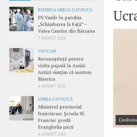
Ucr
BISERICA GRECO-CATOLICĂ
PS Vasile în parohia
„Schimbarea la Față” –
Valea Caselor din Bârsana
7 AUGUST 2026
VATICAN
Recunoștință pentru
vizita papală la Assisi:
Astăzi simțim că suntem
Biserica
6 AUGUST 2026
LUMEA CATOLICĂ
Ministrul provincial
franciscan: Școala Sf.
Francisc predă
Cardinalul
Evanghelia păcii
6 AUGUST 2026