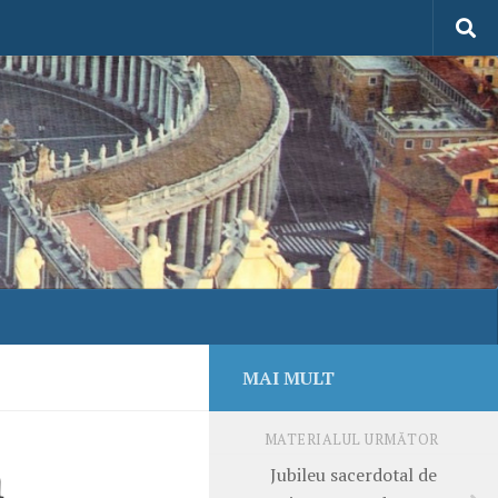
MAI MULT
MATERIALUL URMĂTOR
ă
Jubileu sacerdotal de