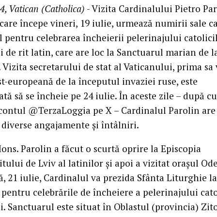
4, Vatican (Catholica)
- Vizita Cardinalului Pietro Par
care începe vineri, 19 iulie, urmează numirii sale c
l pentru celebrarea încheierii pelerinajului catolici
 de rit latin, care are loc la Sanctuarul marian de l
 Vizita secretarului de stat al Vaticanului, prima sa 
st-europeană de la începutul invaziei ruse, este
ă să se încheie pe 24 iulie. În aceste zile – după c
contul @TerzaLoggia pe X – Cardinalul Parolin are
diverse angajamente și întâlniri.
ons. Parolin a făcut o scurtă oprire la Episcopia
tului de Lviv al latinilor și apoi a vizitat orașul Ode
 21 iulie, Cardinalul va prezida Sfânta Liturghie la
pentru celebrările de încheiere a pelerinajului cato
. Sanctuarul este situat în Oblastul (provincia) Zito