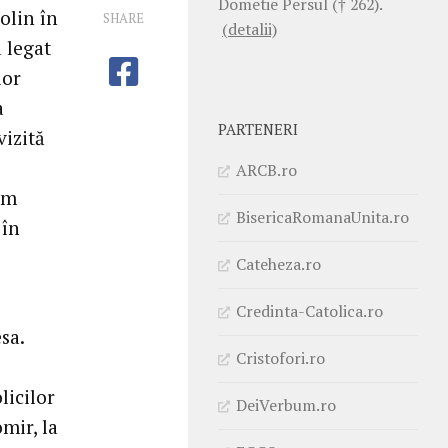
Dometie Persul († 262).
olin în
SHARE
(detalii)
a legat
lor
a
PARTENERI
vizită
ARCB.ro
um
BisericaRomanaUnita.ro
 în
Cateheza.ro
Credinta-Catolica.ro
sa.
Cristofori.ro
licilor
DeiVerbum.ro
mir, la