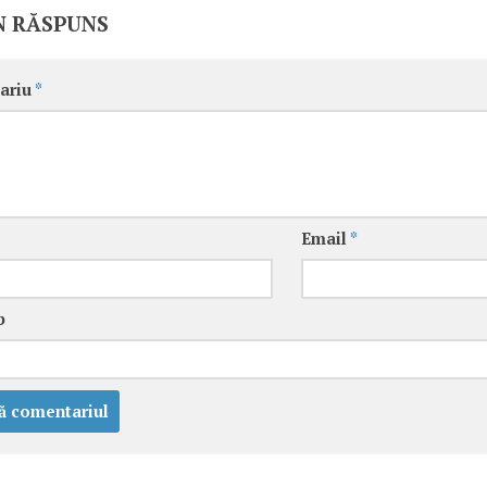
N RĂSPUNS
ariu
*
Email
*
b