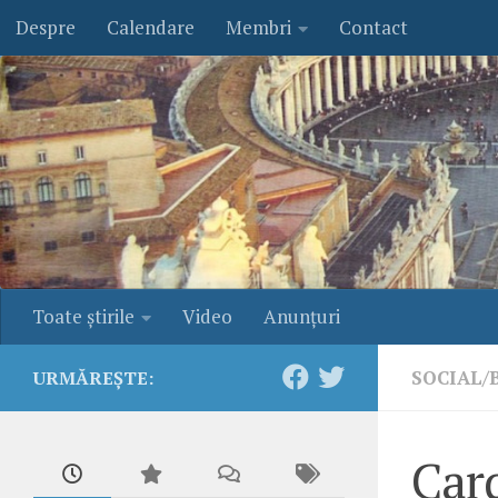
Despre
Calendare
Membri
Contact
Skip to content
Toate ştirile
Video
Anunţuri
SOCIAL/
URMĂREȘTE:
Card