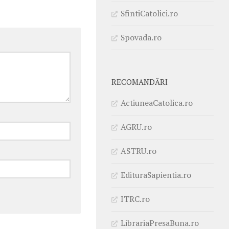
SfintiCatolici.ro
Spovada.ro
RECOMANDĂRI
ActiuneaCatolica.ro
AGRU.ro
ASTRU.ro
EdituraSapientia.ro
ITRC.ro
LibrariaPresaBuna.ro