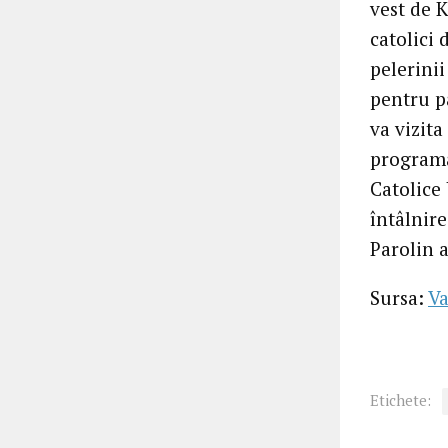
vest de K
catolici 
pelerinii
pentru pa
va vizita
programa
Catolice
întâlnire
Parolin a
Sursa:
Va
Etichete: