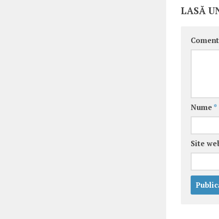
LASĂ U
Coment
Nume
*
Site we