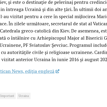
iev, și este o destinație de pelerinaj pentru credinci
din întreaga Ucraină și din alte țări. În ultimii doi an
 l-au vizitat pentru a cere în special mijlocirea Mari
ce. În zilele următoare, secretarul de stat al Vatica
 Catedrala greco-catolică din Kiev. De asemenea, es
tă o întâlnire cu Arhiepiscopul Major al Bisericii 
 Ucrainene, PF Sviatoslav Șevciuc. Programul include
 cu autoritățile civile și religioase ucrainene. Cardi
 vizitat anterior Ucraina în iunie 2016 și august 202
tican News, ediția engleză
Important
Ucraina