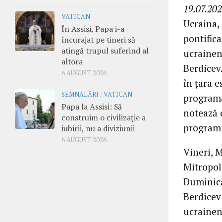
19.07.202
VATICAN
Ucraina, 
În Assisi, Papa i-a
pontifica
încurajat pe tineri să
atingă trupul suferind al
ucraineni
altora
Berdicev.
6 AUGUST 2026
în țara e
SEMNALĂRI
/
VATICAN
programat
Papa la Assisi: Să
notează 
construim o civilizație a
program 
iubirii, nu a diviziunii
6 AUGUST 2026
Vineri, M
Mitropoli
Duminică,
Berdicev 
ucraineni