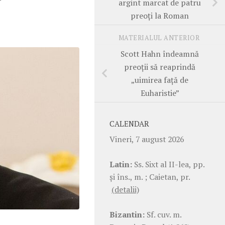
argint marcat de patru
preoți la Roman
MATERIALUL ANTERIOR
Scott Hahn îndeamnă
preoții să reaprindă
„uimirea față de
Euharistie”
CALENDAR
Vineri, 7 august 2026
Latin:
Ss. Sixt al II-lea, pp.
şi îns., m. ; Caietan, pr.
(detalii)
Bizantin:
Sf. cuv. m.