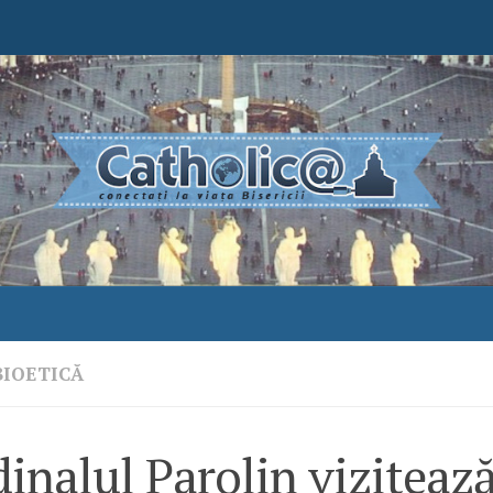
BIOETICĂ
inalul Parolin viziteaz