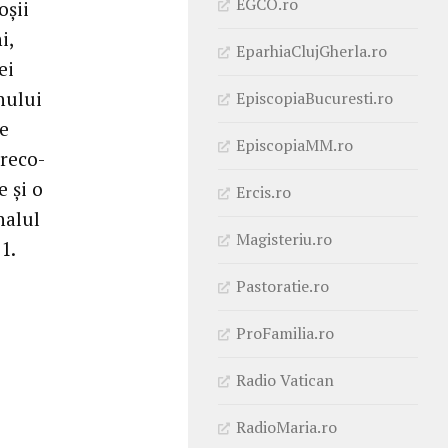
EGCO.ro
oșii
i,
EparhiaClujGherla.ro
ei
nului
EpiscopiaBucuresti.ro
te
EpiscopiaMM.ro
Greco-
 și o
Ercis.ro
nalul
Magisteriu.ro
1.
Pastoratie.ro
ProFamilia.ro
Radio Vatican
RadioMaria.ro