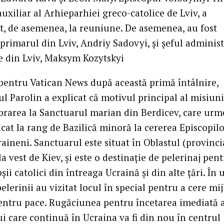
uxiliar al Arhieparhiei greco-catolice de Lviv, a
at, de asemenea, la reuniune. De asemenea, au fost
primarul din Lviv, Andriy Sadovyi, și șeful administ
e din Lviv, Maksym Kozytskyi
pentru Vatican News după această primă întâlnire,
l Parolin a explicat că motivul principal al misiuni
ebrarea la Sanctuarul marian din Berdicev, care ur
dicat la rang de Bazilică minoră la cererea Episcopil
raineni. Sanctuarul este situat în Oblastul (provinci
la vest de Kiev, și este o destinație de pelerinaj pen
șii catolici din întreaga Ucraină și din alte țări. În 
pelerinii au vizitat locul în special pentru a cere mi
entru pace. Rugăciunea pentru încetarea imediată 
i care continuă în Ucraina va fi din nou în centrul