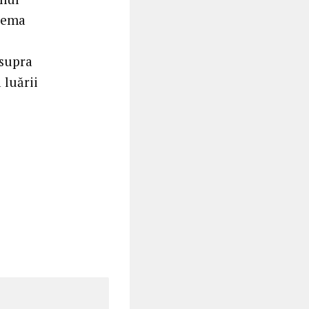
blema
asupra
 luării