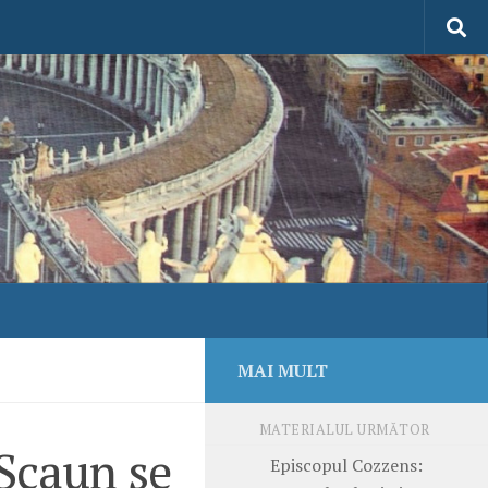
MAI MULT
MATERIALUL URMĂTOR
 Scaun se
Episcopul Cozzens: