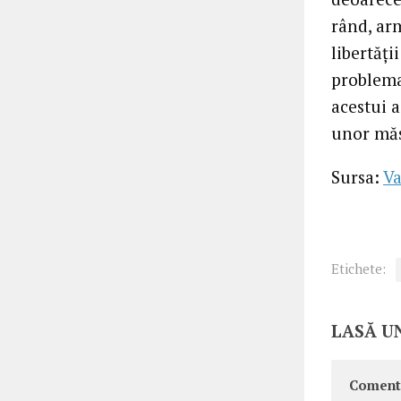
rând, ar
libertăți
problema
acestui a
unor măs
Sursa:
Va
Etichete:
LASĂ U
Coment