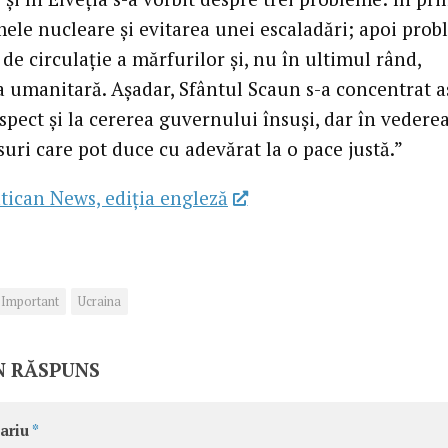
mele nucleare și evitarea unei escaladări; apoi pro
i de circulație a mărfurilor și, nu în ultimul rând,
 umanitară. Așadar, Sfântul Scaun s-a concentrat 
spect și la cererea guvernului însuși, dar în vederea
uri care pot duce cu adevărat la o pace justă.”
tican News, ediția engleză
Important
Ucraina
N RĂSPUNS
ariu
*