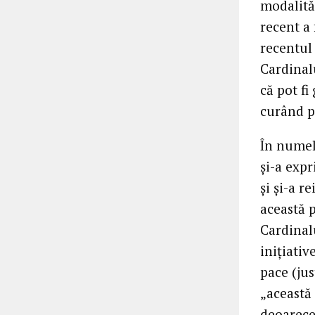
modalităț
recent a 
recentul
Cardinal
că pot fi
curând po
În numel
și-a expr
și și-a r
această p
Cardinalu
inițiati
pace (ju
„această 
deoarece 