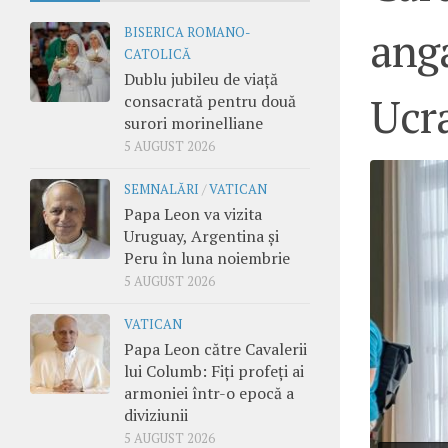
anga
BISERICA ROMANO-
CATOLICĂ
Dublu jubileu de viață
Ucr
consacrată pentru două
surori morinelliane
5 AUGUST 2026
SEMNALĂRI
/
VATICAN
Papa Leon va vizita
Uruguay, Argentina și
Peru în luna noiembrie
5 AUGUST 2026
VATICAN
Papa Leon către Cavalerii
lui Columb: Fiți profeți ai
armoniei într-o epocă a
diviziunii
5 AUGUST 2026