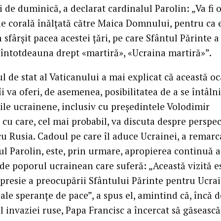
i de duminică, a declarat cardinalul Parolin: „Va fi 
e corală înălțată către Maica Domnului, pentru ca 
 sfârșit pacea acestei țări, pe care Sfântul Părinte a
o întotdeauna drept «martiră», «Ucraina martiră»”.
l de stat al Vaticanului a mai explicat că această oc
îi va oferi, de asemenea, posibilitatea de a se întâln
țile ucrainene, inclusiv cu președintele Volodimir
 cu care, cel mai probabil, va discuta despre perspec
cu Rusia. Cadoul pe care îl aduce Ucrainei, a remarc
ul Parolin, este, prin urmare, apropierea continuă a
 de poporul ucrainean care suferă: „Această vizită e
xpresie a preocupării Sfântului Părinte pentru Ucrai
ale speranțe de pace”, a spus el, amintind că, încă d
 invaziei ruse, Papa Francisc a încercat să găsească