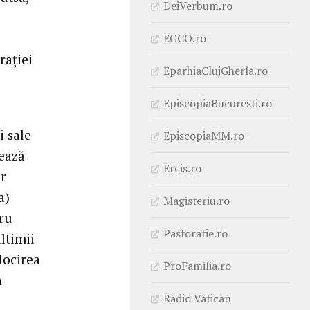
DeiVerbum.ro
EGCO.ro
rației
EparhiaClujGherla.ro
EpiscopiaBucuresti.ro
i sale
EpiscopiaMM.ro
mează
Ercis.ro
or
a)
Magisteriu.ro
tru
Pastoratie.ro
ultimii
jlocirea
ProFamilia.ro
a
Radio Vatican