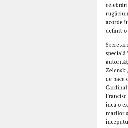
celebrări
rugăciun
acorde în
definit-
Secretaru
specială 
autorită
Zelenski,
de pace 
Cardinal
Francisc
încă o e
marilor s
începutul