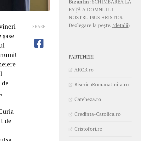
Bizantin:
SCHIMBAREA LA
FAŢĂ A DOMNULUI
NOSTRU ISUS HRISTOS.
Dezlegare la pește.
(detalii)
vineri
SHARE
e șase
ul
t numit
PARTENERI
heiere
ARCB.ro
l
a de
BisericaRomanaUnita.ro
,
Cateheza.ro
 Curia
Credinta-Catolica.ro
at de
Cristofori.ro
utsa,