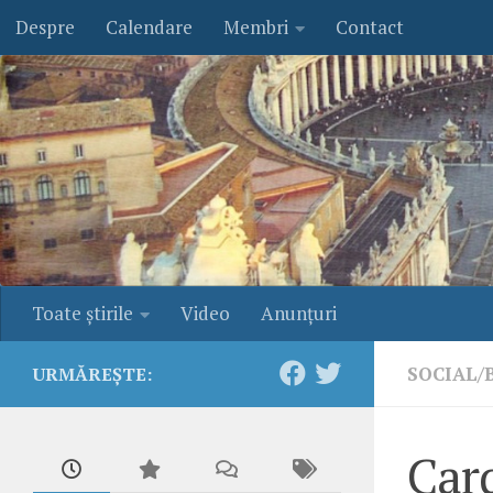
Despre
Calendare
Membri
Contact
Skip to content
Toate ştirile
Video
Anunţuri
SOCIAL/
URMĂREȘTE:
Card