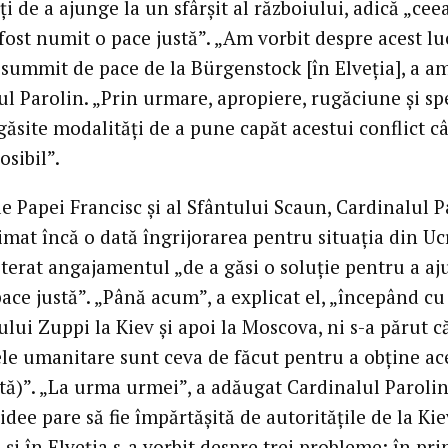
i de a ajunge la un sfârșit al războiului, adică „cee
fost numit o pace justă”. „Am vorbit despre acest lu
 summit de pace de la Bürgenstock [în Elveția], a am
ul Parolin. „Prin urmare, apropiere, rugăciune și s
 găsite modalități de a pune capăt acestui conflict c
sibil”.
e Papei Francisc și al Sfântului Scaun, Cardinalul P
imat încă o dată îngrijorarea pentru situația din Uc
eiterat angajamentul „de a găsi o soluție pentru a aj
ace justă”. „Până acum”, a explicat el, „începând cu 
lui Zuppi la Kiev și apoi la Moscova, ni s-a părut c
vele umanitare sunt ceva de făcut pentru a obține ac
stă)”. „La urma urmei”, a adăugat Cardinalul Parolin
idee pare să fie împărtășită de autoritățile de la Kie
și în Elveția s-a vorbit despre trei probleme: în pr