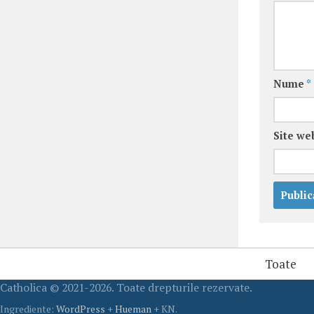
Nume
*
Site we
Toate
Catholica © 2021-2026. Toate drepturile rezervate.
Ingrediente:
WordPress
+
Hueman
+ KN.