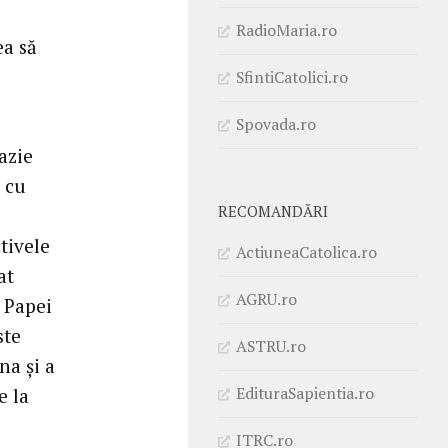
o
RadioMaria.ro
ea să
SfintiCatolici.ro
Spovada.ro
azie
i cu
RECOMANDĂRI
tivele
ActiuneaCatolica.ro
at
AGRU.ro
 Papei
ste
ASTRU.ro
na și a
EdituraSapientia.ro
e la
ITRC.ro