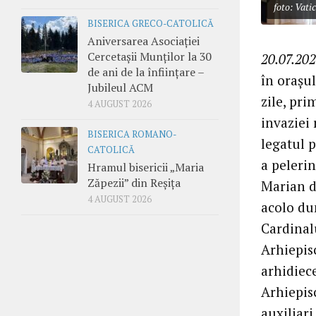
foto: Vati
BISERICA GRECO-CATOLICĂ
Aniversarea Asociației
Cercetașii Munților la 30
20.07.202
de ani de la înființare –
în orașul
Jubileul ACM
zile, pri
4 AUGUST 2026
invaziei 
BISERICA ROMANO-
legatul p
CATOLICĂ
a pelerin
Hramul bisericii „Maria
Zăpezii” din Reșița
Marian di
4 AUGUST 2026
acolo dum
Cardinalu
Arhiepisc
arhidiec
Arhiepis
auxiliar