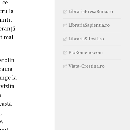
a ce
cru la
LibrariaPresaBuna.ro
intit
LibrariaSapientia.ro
peranță
ât mai
LibrariaSfIosif.ro
PioRomeno.com
arolin
Viata-Crestina.ro
raina
unge la
vizita
ă
eastă
,
v,
imul