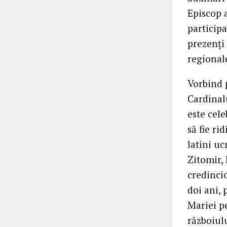
Episcop a
particip
prezenți 
regional
Vorbind 
Cardinalu
este cel
să fie ri
latini uc
Zitomir, 
credincio
doi ani, 
Mariei p
războiulu