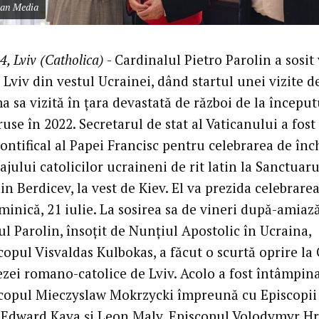
can Media
4, Lviv (Catholica)
- Cardinalul Pietro Parolin a sosit 
 Lviv din vestul Ucrainei, dând startul unei vizite d
ma sa vizită în țara devastată de război de la început
ruse în 2022. Secretarul de stat al Vaticanului a fos
ontifical al Papei Francisc pentru celebrarea de înc
ajului catolicilor ucraineni de rit latin la Sanctuaru
n Berdicev, la vest de Kiev. El va prezida celebrare
inică, 21 iulie. La sosirea sa de vineri după-amiază
l Parolin, însoțit de Nunțiul Apostolic în Ucraina,
opul Visvaldas Kulbokas, a făcut o scurtă oprire la
ezei romano-catolice de Lviv. Acolo a fost întâmpin
copul Mieczyslaw Mokrzycki împreună cu Episcopii
i Edward Kava și Leon Maly. Episcopul Volodymyr Hr