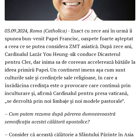
03.09.2024, Roma (Catholica)
- Exact cu zece ani în urmă îi
spunea bun-venit Papei Francisc, oaspete foarte așteptat
a ceea ce se putea considera ZMT asiatică. După zece ani,
Cardinalul Lazăr You Heung-sik conduce Dicasterul
pentru Cler, dar inima sa de coreean accelerează bătăile la
ideea primirii Papei. Un continent imens așa cum sunt
culturile sale și credințele sale religioase, în care a
înrădăcina credința este o provocare care continuă prin
inculturare și, afirmă Cardinalul pentru presa vaticană,
„se dezvoltă prin noi limbaje și noi modele pastorale”.
– Cum putem rezuma după părerea dumneavoastră
semnificația acestei călătorii apostolice?
– Consider că această călătorie a Sfântului Părinte în Asia