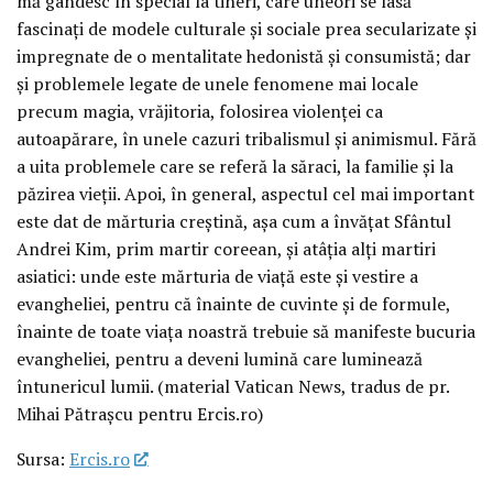
mă gândesc în special la tineri, care uneori se lasă
fascinați de modele culturale și sociale prea secularizate și
impregnate de o mentalitate hedonistă și consumistă; dar
și problemele legate de unele fenomene mai locale
precum magia, vrăjitoria, folosirea violenței ca
autoapărare, în unele cazuri tribalismul și animismul. Fără
a uita problemele care se referă la săraci, la familie și la
păzirea vieții. Apoi, în general, aspectul cel mai important
este dat de mărturia creștină, așa cum a învățat Sfântul
Andrei Kim, prim martir coreean, și atâția alți martiri
asiatici: unde este mărturia de viață este și vestire a
evangheliei, pentru că înainte de cuvinte și de formule,
înainte de toate viața noastră trebuie să manifeste bucuria
evangheliei, pentru a deveni lumină care luminează
întunericul lumii. (material Vatican News, tradus de pr.
Mihai Pătrașcu pentru Ercis.ro)
Sursa:
Ercis.ro