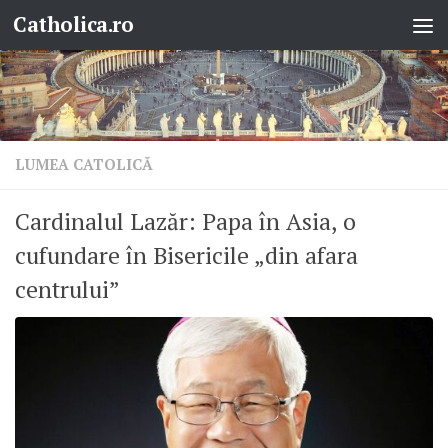
Catholica.ro
Skip to content
LUMEA CATOLICĂ
Cardinalul Lazăr: Papa în Asia, o
cufundare în Bisericile „din afara
centrului”