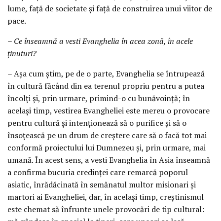
lume, față de societate și față de construirea unui viitor de
pace.
– Ce înseamnă a vesti Evanghelia în acea zonă, în acele
ținuturi?
– Așa cum știm, pe de o parte, Evanghelia se întrupează
în cultură făcând din ea terenul propriu pentru a putea
încolți și, prin urmare, primind-o cu bunăvoință; în
același timp, vestirea Evangheliei este mereu o provocare
pentru cultură și intenționează să o purifice și să o
însoțească pe un drum de creștere care să o facă tot mai
conformă proiectului lui Dumnezeu și, prin urmare, mai
umană. În acest sens, a vesti Evanghelia în Asia înseamnă
a confirma bucuria credinței care remarcă poporul
asiatic, înrădăcinată în semănatul multor misionari și
martori ai Evangheliei, dar, în același timp, creștinismul
este chemat să înfrunte unele provocări de tip cultural: