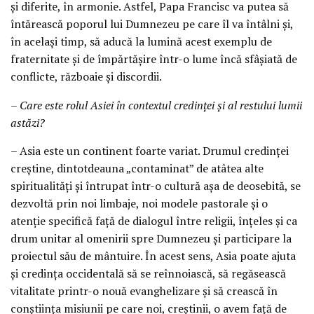
și diferite, în armonie. Astfel, Papa Francisc va putea să
întărească poporul lui Dumnezeu pe care îl va întâlni și,
în același timp, să aducă la lumină acest exemplu de
fraternitate și de împărtășire într-o lume încă sfâșiată de
conflicte, războaie și discordii.
– Care este rolul Asiei în contextul credinței și al restului lumii
astăzi?
– Asia este un continent foarte variat. Drumul credinței
creștine, dintotdeauna „contaminat” de atâtea alte
spiritualități și întrupat într-o cultură așa de deosebită, se
dezvoltă prin noi limbaje, noi modele pastorale și o
atenție specifică față de dialogul între religii, înțeles și ca
drum unitar al omenirii spre Dumnezeu și participare la
proiectul său de mântuire. În acest sens, Asia poate ajuta
și credința occidentală să se reînnoiască, să regăsească
vitalitate printr-o nouă evanghelizare și să crească în
conștiința misiunii pe care noi, creștinii, o avem față de