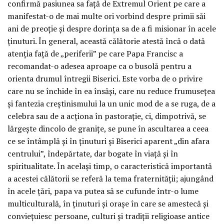
confirmă pasiunea sa față de Extremul Orient pe care a
manifestat-o de mai multe ori vorbind despre primii săi
ani de preoție și despre dorința sa de a fi misionar în acele
ținuturi. În general, această călătorie atestă încă o dată
atenția față de „periferii” pe care Papa Francisc a
recomandat-o adesea aproape ca o busolă pentru a
orienta drumul întregii Biserici. Este vorba de o privire
care nu se închide în ea însăși, care nu reduce frumusețea
și fantezia creștinismului la un unic mod de a se ruga, de a
celebra sau de a acționa în pastorație, ci, dimpotrivă, se
lărgește dincolo de granițe, se pune în ascultarea a ceea
ce se întâmplă și în ținuturi și Biserici aparent „din afara
centrului”, îndepărtate, dar bogate în viață și în
spiritualitate. În același timp, o caracteristică importantă
a acestei călătorii se referă la tema fraternității; ajungând
în acele țări, papa va putea să se cufunde într-o lume
multiculturală, în ținuturi și orașe în care se amestecă și
conviețuiesc persoane, culturi și tradiții religioase antice