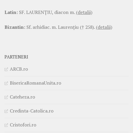
Latin:
SF. LAURENŢIU, diacon m.
(detalii)
Bizantin:
Sf. arhidiac. m. Laurenţiu († 258).
(detalii)
PARTENERI
ARCB.ro
BisericaRomanaUnita.ro
Cateheza.ro
Credinta-Catolica.ro
Cristofori.ro