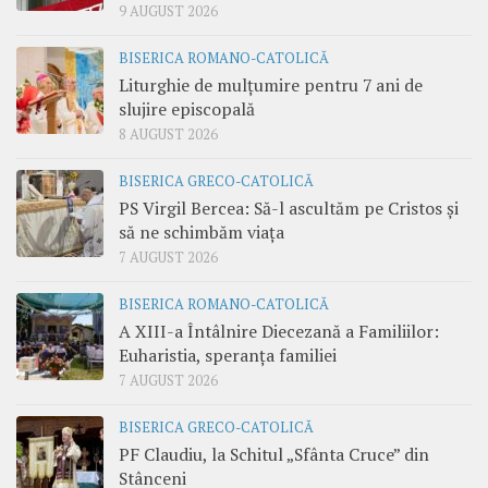
9 AUGUST 2026
BISERICA ROMANO-CATOLICĂ
Liturghie de mulțumire pentru 7 ani de
slujire episcopală
8 AUGUST 2026
BISERICA GRECO-CATOLICĂ
PS Virgil Bercea: Să-l ascultăm pe Cristos și
să ne schimbăm viața
7 AUGUST 2026
BISERICA ROMANO-CATOLICĂ
A XIII-a Întâlnire Diecezană a Familiilor:
Euharistia, speranța familiei
7 AUGUST 2026
BISERICA GRECO-CATOLICĂ
PF Claudiu, la Schitul „Sfânta Cruce” din
Stânceni