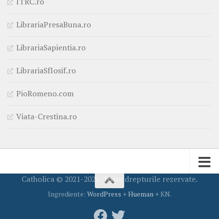
ITRC.ro
LibrariaPresaBuna.ro
LibrariaSapientia.ro
LibrariaSfIosif.ro
PioRomeno.com
Viata-Crestina.ro
Catholica © 2021-2026. Toate drepturile rezervate.
Ingrediente:
WordPress
+
Hueman
+ KN.