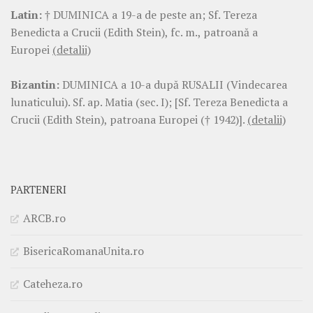
Latin:
† DUMINICA a 19-a de peste an; Sf. Tereza
Benedicta a Crucii (Edith Stein), fc. m., patroană a
Europei
(detalii)
Bizantin:
DUMINICA a 10-a după RUSALII (Vindecarea
lunaticului). Sf. ap. Matia (sec. I); [Sf. Tereza Benedicta a
Crucii (Edith Stein), patroana Europei († 1942)].
(detalii)
PARTENERI
ARCB.ro
BisericaRomanaUnita.ro
Cateheza.ro