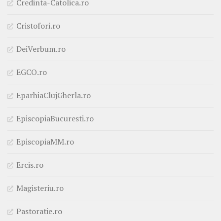
Credinta-Catolica.ro
Cristofori.ro
DeiVerbum.ro
EGCO.ro
EparhiaClujGherla.ro
EpiscopiaBucuresti.ro
EpiscopiaMM.ro
Ercis.ro
Magisteriu.ro
Pastoratie.ro