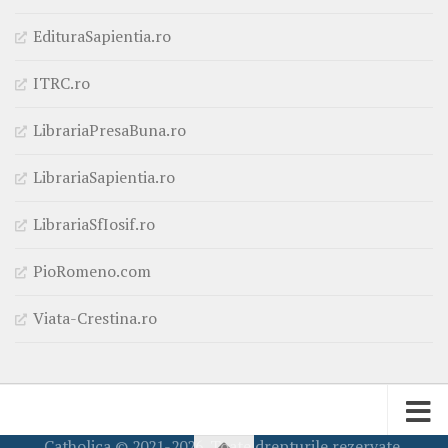
EdituraSapientia.ro
ITRC.ro
LibrariaPresaBuna.ro
LibrariaSapientia.ro
LibrariaSfIosif.ro
PioRomeno.com
Viata-Crestina.ro
Catholica © 2021-2026. Toate drepturile rezervate.