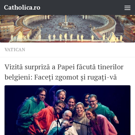
Catholica.ro
Skip to content
VATICAN
Vizită surpriză a Papei făcută tinerilor
belgieni: Faceți zgomot și rugați-vă