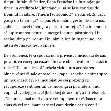
timpul întâlnirii festive, Papa Francisc i-a încurajat pe
tineri în credința lor, invitându-i să se lase conduși de
Domnul în iubire. „Tinerii fac zgomot!”, a spus el. „Și dacă
găsiți un tânăr așa”, a spus el, mimând gestul de a sta jos,
„plictisit – acel tânăr și-a pierdut tinerețea”. I-a îndemnat
să lupte mereu pentru a merge înainte, păstrându-l în
același timp pe Domnul în inimile lor, în rugăciune. „Nu
uitați de rugăciune”, a spus el.
De asemenea, le-a spus să nu îi privească niciodată de sus
pe alții, cu excepția cazului în care obiectivul lor este „să îi
ridice”. Înainte de a-și încheia vizita prin acordarea
binecuvântării sale apostolice, Papa Francisc a arătat spre
un nou-născut și i-a încurajat pe cei prezenți să
recupereze sentimentul de inocență și puritate al unui
copil. „Îl vedeți pe acel [bebeluș] de acolo?”, a întrebat el.
„Ei sunt cei mai mari dintre voi toți, pentru că Isus ne-a
spus că cel mai mare este cel care devine ca un copil.”