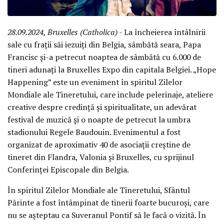
28.09.2024, Bruxelles (Catholica)
- La încheierea întâlnirii
sale cu frații săi iezuiți din Belgia, sâmbătă seara, Papa
Francisc și-a petrecut noaptea de sâmbătă cu 6.000 de
tineri adunați la Bruxelles Expo din capitala Belgiei. „Hope
Happening” este un eveniment în spiritul Zilelor
Mondiale ale Tineretului, care include pelerinaje, ateliere
creative despre credință și spiritualitate, un adevărat
festival de muzică și o noapte de petrecut la umbra
stadionului Regele Baudouin. Evenimentul a fost
organizat de aproximativ 40 de asociații creștine de
tineret din Flandra, Valonia și Bruxelles, cu sprijinul
Conferinței Episcopale din Belgia.
În spiritul Zilelor Mondiale ale Tineretului, Sfântul
Părinte a fost întâmpinat de tinerii foarte bucuroși, care
nu se așteptau ca Suveranul Pontif să le facă o vizită. În