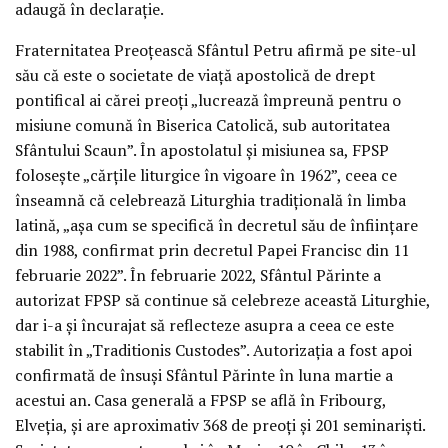
adaugă în declarație.
Fraternitatea Preoțească Sfântul Petru afirmă pe site-ul
său că este o societate de viață apostolică de drept
pontifical ai cărei preoți „lucrează împreună pentru o
misiune comună în Biserica Catolică, sub autoritatea
Sfântului Scaun”. În apostolatul și misiunea sa, FPSP
folosește „cărțile liturgice în vigoare în 1962”, ceea ce
înseamnă că celebrează Liturghia tradițională în limba
latină, „așa cum se specifică în decretul său de înființare
din 1988, confirmat prin decretul Papei Francisc din 11
februarie 2022”. În februarie 2022, Sfântul Părinte a
autorizat FPSP să continue să celebreze această Liturghie,
dar i-a și încurajat să reflecteze asupra a ceea ce este
stabilit în „Traditionis Custodes”. Autorizația a fost apoi
confirmată de însuși Sfântul Părinte în luna martie a
acestui an. Casa generală a FPSP se află în Fribourg,
Elveția, și are aproximativ 368 de preoți și 201 seminariști.