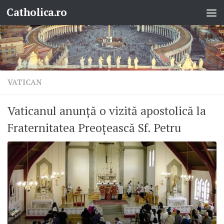
Catholica.ro
Skip to content
VATICAN
Vaticanul anunță o vizită apostolică la
Fraternitatea Preoțească Sf. Petru