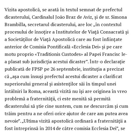
Vizita apostolică, se arată în textul semnat de prefectul
dicasterului, Cardinalul João Braz de Aviz, și de sr. Simona
Brambilla, secretarul dicasterului, are loc „în contextul
procesului de însoțire a Institutelor de Viață Consacrată și
a Societăților de Viață Apostolică care au fost înființate
anterior de Comisia Pontificală «Ecclesia Dei» și pe care
motu proprio «Traditionis Custodes» al Papei Francisc le-
a plasat sub jurisdicția acestui dicaster”. Într-o declarație
publicată de FPSP pe 26 septembrie, instituția a precizat
că „așa cum însuși prefectul acestui dicaster a clarificat
superiorului general și asistenților săi în timpul unei
întâlniri la Roma, această vizită nu își are originea în vreo
problemă a fraternității, ci este menită să permită
dicasterului să știe cine suntem, cum ne descurcăm și cum
trăim pentru a ne oferi orice ajutor de care am putea avea
nevoie”. „Ultima vizită apostolică ordinară a fraternității a
fost întreprinsă în 2014 de către comisia Ecclesia Dei”, se