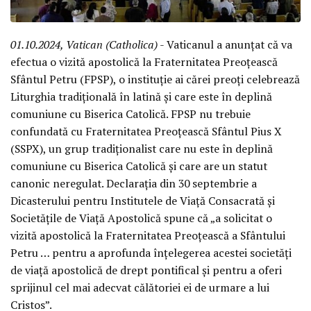
01.10.2024, Vatican (Catholica)
- Vaticanul a anunțat că va
efectua o vizită apostolică la Fraternitatea Preoțească
Sfântul Petru (FPSP), o instituție ai cărei preoți celebrează
Liturghia tradițională în latină și care este în deplină
comuniune cu Biserica Catolică. FPSP nu trebuie
confundată cu Fraternitatea Preoțească Sfântul Pius X
(SSPX), un grup tradiționalist care nu este în deplină
comuniune cu Biserica Catolică și care are un statut
canonic neregulat. Declarația din 30 septembrie a
Dicasterului pentru Institutele de Viață Consacrată și
Societățile de Viață Apostolică spune că „a solicitat o
vizită apostolică la Fraternitatea Preoțească a Sfântului
Petru … pentru a aprofunda înțelegerea acestei societăți
de viață apostolică de drept pontifical și pentru a oferi
sprijinul cel mai adecvat călătoriei ei de urmare a lui
Cristos”.