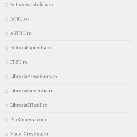
ActiuneaCatolica.ro
AGRU.ro
ASTRU.ro
EdituraSapientia.ro
ITRC.ro
LibrariaPresaBuna.ro
LibrariaSapientia.ro
LibrariaSfIosif.ro
PioRomeno.com
Viata-Crestina.ro