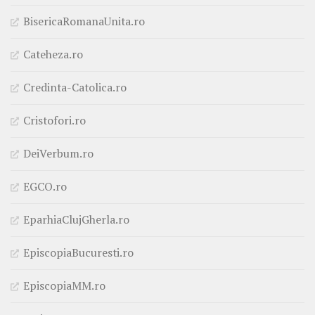
BisericaRomanaUnita.ro
Cateheza.ro
Credinta-Catolica.ro
Cristofori.ro
DeiVerbum.ro
EGCO.ro
EparhiaClujGherla.ro
EpiscopiaBucuresti.ro
EpiscopiaMM.ro