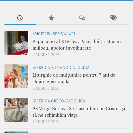
ANGELUS
/
SEMNALĂRI
Papa Leon al XIV-lea: Pacea lui Cristos în
mijlocul apelor învolburate
9 AUGUST 2026
BISERICA ROMANO-CATOLICĂ
Liturghie de mulțumire pentru 7 ani de
slujire episcopală
8 AUGUST 2026
BISERICA GRECO-CATOLICĂ
PS Virgil Bercea: Să-l ascultăm pe Cristos și
să ne schimbăm viața
7 AUGUST 2026