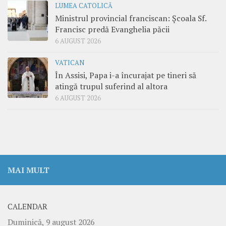
LUMEA CATOLICĂ
Ministrul provincial franciscan: Școala Sf.
Francisc predă Evanghelia păcii
6 AUGUST 2026
VATICAN
În Assisi, Papa i-a încurajat pe tineri să
atingă trupul suferind al altora
6 AUGUST 2026
MAI MULT
CALENDAR
Duminică, 9 august 2026