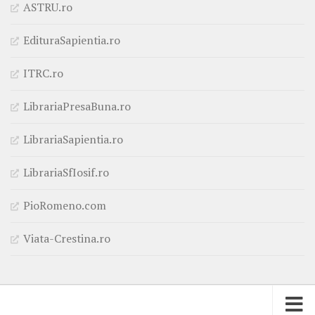
ASTRU.ro
EdituraSapientia.ro
ITRC.ro
LibrariaPresaBuna.ro
LibrariaSapientia.ro
LibrariaSfIosif.ro
PioRomeno.com
Viata-Crestina.ro