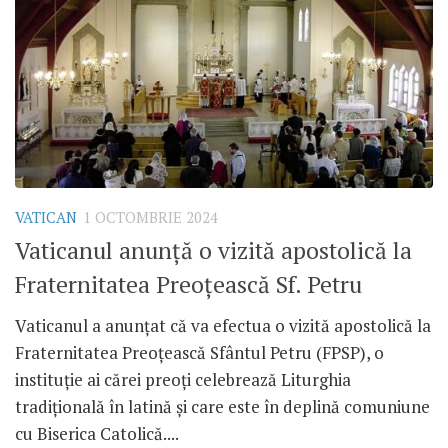
VATICAN
1 OCTOMBRIE 2024
Vaticanul anunță o vizită apostolică la
Fraternitatea Preoțească Sf. Petru
Vaticanul a anunțat că va efectua o vizită apostolică la
Fraternitatea Preoțească Sfântul Petru (FPSP), o
instituție ai cărei preoți celebrează Liturghia
tradițională în latină și care este în deplină comuniune
cu Biserica Catolică....