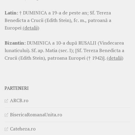
Latin:
† DUMINICA a 19-a de peste an; Sf. Tereza
Benedicta a Crucii (Edith Stein), fc. m., patroană a
Europei
(detalii)
Bizantin:
DUMINICA a 10-a după RUSALII (Vindecarea
lunaticului). Sf. ap. Matia (sec. I); [Sf. Tereza Benedicta a
Crucii (Edith Stein), patroana Europei († 1942)].
(detalii)
PARTENERI
ARCB.ro
BisericaRomanaUnita.ro
Cateheza.ro