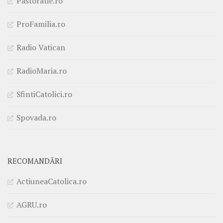
Pastoratie.ro
ProFamilia.ro
Radio Vatican
RadioMaria.ro
SfintiCatolici.ro
Spovada.ro
RECOMANDĂRI
ActiuneaCatolica.ro
AGRU.ro