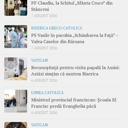
PF Claudiu, la Schitul „Sfânta Cruce” din
Stânceni
7 AUGUST 2026
BISERICA GRECO-CATOLICĂ
PS Vasile în parohia „Schimbarea la Față” –
Valea Caselor din Bârsana
7 AUGUST 2026
VATICAN
Recunoștință pentru vizita papală la Assisi:
Astăzi simțim că suntem Biserica
6 AUGUST 2026
LUMEA CATOLICĂ
Ministrul provincial franciscan: Școala Sf.
Francisc predă Evanghelia păcii
6 AUGUST 2026
VATICAN