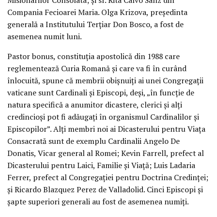
Compania Fecioarei Maria. Olga Krizova, președinta
generală a Institutului Terțiar Don Bosco, a fost de
asemenea numit luni.
Pastor bonus, constituția apostolică din 1988 care
reglementează Curia Romană și care va fi în curând
înlocuită, spune că membrii obișnuiți ai unei Congregații
vaticane sunt Cardinali și Episcopi, deși, „în funcție de
natura specifică a anumitor dicastere, clerici și alți
credincioși pot fi adăugați în organismul Cardinalilor și
Episcopilor”. Alți membri noi ai Dicasterului pentru Viața
Consacrată sunt de exemplu Cardinalii Angelo De
Donatis, Vicar general al Romei; Kevin Farrell, prefect al
Dicasterului pentru Laici, Familie și Viață; Luis Ladaria
Ferrer, prefect al Congregației pentru Doctrina Credinței;
și Ricardo Blazquez Perez de Valladolid. Cinci Episcopi și
șapte superiori generali au fost de asemenea numiți.