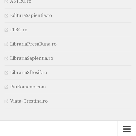
ASTRU.ro
EdituraSapientia.ro
ITRC.ro
LibrariaPresaBuna.ro
LibrariaSapientia.ro
LibrariaSfIosif.ro
PioRomeno.com
Viata-Crestina.ro