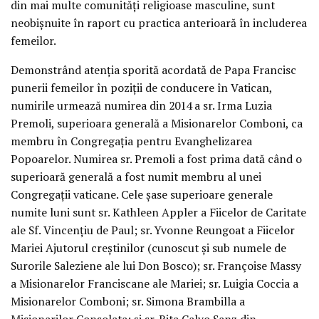
din mai multe comunități religioase masculine, sunt
neobișnuite în raport cu practica anterioară în includerea
femeilor.
Demonstrând atenția sporită acordată de Papa Francisc
punerii femeilor în poziții de conducere în Vatican,
numirile urmează numirea din 2014 a sr. Irma Luzia
Premoli, superioara generală a Misionarelor Comboni, ca
membru în Congregația pentru Evanghelizarea
Popoarelor. Numirea sr. Premoli a fost prima dată când o
superioară generală a fost numit membru al unei
Congregații vaticane. Cele șase superioare generale
numite luni sunt sr. Kathleen Appler a Fiicelor de Caritate
ale Sf. Vincențiu de Paul; sr. Yvonne Reungoat a Fiicelor
Mariei Ajutorul creștinilor (cunoscut și sub numele de
Surorile Saleziene ale lui Don Bosco); sr. Françoise Massy
a Misionarelor Franciscane ale Mariei; sr. Luigia Coccia a
Misionarelor Comboni; sr. Simona Brambilla a
Misionarilor Consolata; și sr. Rita Calvo Sanz din