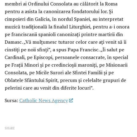
membri ai Ordinului Consolata au călătorit la Roma
pentru a asista la canonizarea fondatorului lor. Și
cimpoieri din Galicia, în nordul Spaniei, au interpretat
muzică tradițională la finalul Liturghiei, pentru a-i onora
pe franciscanii spanioli canonizați printre martirii din
Damasc. „Vă mulțumesc tuturor celor care ați venit să îi
cinstiți pe noii sfinți”, a spus Papa Francisc. „Îi salut pe
Cardinali, pe Episcopi, persoanele consacrate, în special
pe Frații Minori și pe credincioșii maroniți, pe Misionarii
Consolata, pe Micile Surori ale Sfintei Familii și pe
Oblatele Sfântului Spirit, precum și celelalte grupuri de
pelerini care au venit din diferite locuri”.
Sursa:
Catholic News Agency
SHARE