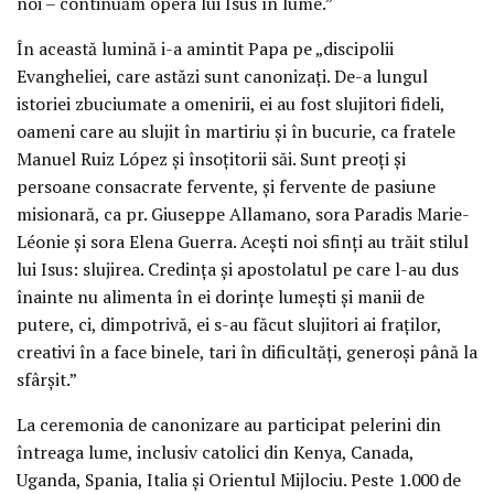
noi – continuăm opera lui Isus în lume.”
În această lumină i-a amintit Papa pe „discipolii
Evangheliei, care astăzi sunt canonizați. De-a lungul
istoriei zbuciumate a omenirii, ei au fost slujitori fideli,
oameni care au slujit în martiriu și în bucurie, ca fratele
Manuel Ruiz López și însoțitorii săi. Sunt preoți și
persoane consacrate fervente, și fervente de pasiune
misionară, ca pr. Giuseppe Allamano, sora Paradis Marie-
Léonie și sora Elena Guerra. Acești noi sfinți au trăit stilul
lui Isus: slujirea. Credința și apostolatul pe care l-au dus
înainte nu alimenta în ei dorințe lumești și manii de
putere, ci, dimpotrivă, ei s-au făcut slujitori ai fraților,
creativi în a face binele, tari în dificultăți, generoși până la
sfârșit.”
La ceremonia de canonizare au participat pelerini din
întreaga lume, inclusiv catolici din Kenya, Canada,
Uganda, Spania, Italia și Orientul Mijlociu. Peste 1.000 de