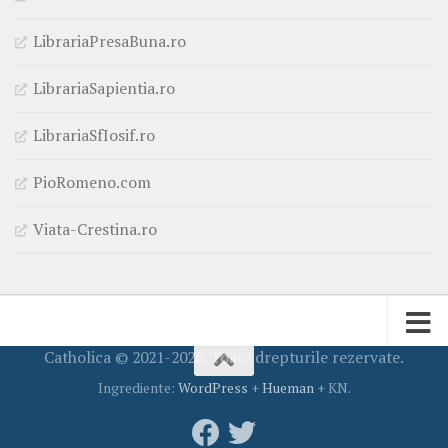
LibrariaPresaBuna.ro
LibrariaSapientia.ro
LibrariaSfIosif.ro
PioRomeno.com
Viata-Crestina.ro
Catholica © 2021-2026. Toate drepturile rezervate.
Ingrediente:
WordPress
+
Hueman
+ KN.