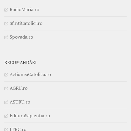
RadioMaria.ro
SfintiCatolici.ro
Spovada.ro
RECOMANDĂRI
ActiuneaCatolica.ro
AGRU.ro
ASTRU.ro
EdituraSapientia.ro
ITRC.ro