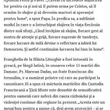
lor pentru ca și noi să îl putem urma pe Cristos, să îl
urmăm în slujire și să devenim martori ai speranței
pentru lume”, a spus Papa. În predica sa, a subliniat
modul în care s-a întruchipat slujirea în viața fiecăruia
dintre noii sfinți. „Când învățăm să slujim, fiecare gest al
nostru de atenție și grijă, fiecare expresie de tandrețe,
fiecare lucrare de milă devine o reflectare a iubirii lui
Dumnezeu. Și astfel continuăm lucrarea lui Isus în lume”.
Evanghelia de la Sfânta Liturghie a fost intonată în
greacă, pe lângă latină, în onoarea celor 11 martiri din
Damasc. Pr. Marwan Dadas, un frate franciscan din
Ierusalim, s-a numărat printre cei care au participat la
canonizare. El a spus că mărturia martirilor din Custodia
Franciscană a Țării Sfinte este deosebit de semnificativă
pentru oamenii care suferă din cauza războiului și a
violenței continue din regiune în prezent. „Acesta este un
mesaj bun pentru a spune că, deși avem provocări – și se