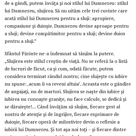
de a gândi, putem învăța și noi stilul lui Dumnezeu: stilul
lui Dumnezeu, slujirea. Să nu uităm cele trei cuvinte care
arată stilul lui Dumnezeu pentru a sluji: apropiere,
compasiune și duioșie. Dumnezeu devine aproape pentru
a sluji; devine compătimitor pentru a sluji; devine duios
pentru a sluji.”
Sfântul Părinte ne-a îndemnat să tânjim la putere.
„Slujirea este stilul creștin de viață. Nu se referă la o listă
de lucruri de făcut, ca și cum, odată făcute, putem
considera terminat rândul nostru; cine slujește cu iubire
nu spune: ‚acum îi va reveni altuia’. Aceasta este o gândire
de angajați, nu de martori. Slujirea se naște din iubire și
iubirea nu cunoaște granițe, nu face calcule, se dedică și
se dăruiește!… Când învățăm să slujim, fiecare gest al
nostru de atenție și de îngrijire, fiecare exprimare de
duioșie, fiecare operă de milostivire devin o reflexie a
iubirii lui Dumnezeu. Și tot așa noi toți – și fiecare dintre