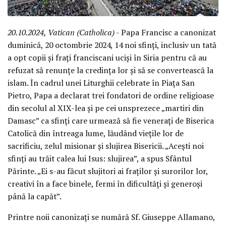
20.10.2024, Vatican (Catholica)
- Papa Francisc a canonizat
duminică, 20 octombrie 2024, 14 noi sfinți, inclusiv un tată
a opt copii și frați franciscani uciși în Siria pentru că au
refuzat să renunțe la credința lor și să se convertească la
islam. În cadrul unei Liturghii celebrate în Piața San
Pietro, Papa a declarat trei fondatori de ordine religioase
din secolul al XIX-lea și pe cei unsprezece „martiri din
Damasc” ca sfinți care urmează să fie venerați de Biserica
Catolică din întreaga lume, lăudând viețile lor de
sacrificiu, zelul misionar și slujirea Bisericii. „Acești noi
sfinți au trăit calea lui Isus: slujirea”, a spus Sfântul
Părinte. „Ei s-au făcut slujitori ai fraților și surorilor lor,
creativi în a face binele, fermi în dificultăți și generoși
până la capăt”.
Printre noii canonizați se numără Sf. Giuseppe Allamano,