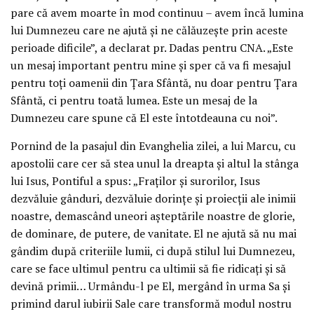
pare că avem moarte în mod continuu – avem încă lumina
lui Dumnezeu care ne ajută și ne călăuzește prin aceste
perioade dificile”, a declarat pr. Dadas pentru CNA. „Este
un mesaj important pentru mine și sper că va fi mesajul
pentru toți oamenii din Țara Sfântă, nu doar pentru Țara
Sfântă, ci pentru toată lumea. Este un mesaj de la
Dumnezeu care spune că El este întotdeauna cu noi”.
Pornind de la pasajul din Evanghelia zilei, a lui Marcu, cu
apostolii care cer să stea unul la dreapta și altul la stânga
lui Isus, Pontiful a spus: „Fraților și surorilor, Isus
dezvăluie gânduri, dezvăluie dorințe și proiecții ale inimii
noastre, demascând uneori așteptările noastre de glorie,
de dominare, de putere, de vanitate. El ne ajută să nu mai
gândim după criteriile lumii, ci după stilul lui Dumnezeu,
care se face ultimul pentru ca ultimii să fie ridicați și să
devină primii… Urmându-l pe El, mergând în urma Sa și
primind darul iubirii Sale care transformă modul nostru