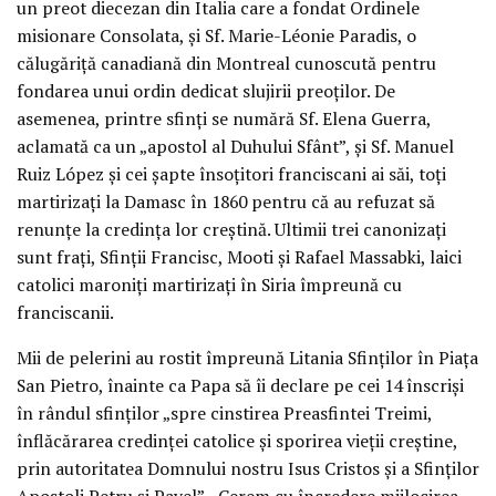
un preot diecezan din Italia care a fondat Ordinele
misionare Consolata, și Sf. Marie-Léonie Paradis, o
călugăriță canadiană din Montreal cunoscută pentru
fondarea unui ordin dedicat slujirii preoților. De
asemenea, printre sfinți se numără Sf. Elena Guerra,
aclamată ca un „apostol al Duhului Sfânt”, și Sf. Manuel
Ruiz López și cei șapte însoțitori franciscani ai săi, toți
martirizați la Damasc în 1860 pentru că au refuzat să
renunțe la credința lor creștină. Ultimii trei canonizați
sunt frați, Sfinții Francisc, Mooti și Rafael Massabki, laici
catolici maroniți martirizați în Siria împreună cu
franciscanii.
Mii de pelerini au rostit împreună Litania Sfinților în Piața
San Pietro, înainte ca Papa să îi declare pe cei 14 înscriși
în rândul sfinților „spre cinstirea Preasfintei Treimi,
înflăcărarea credinței catolice și sporirea vieții creștine,
prin autoritatea Domnului nostru Isus Cristos și a Sfinților
Apostoli Petru și Pavel”. „Cerem cu încredere mijlocirea