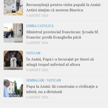
Recunoștință pentru vizita papală la Assisi:
Astăzi simțim că suntem Biserica
6 AUGUST 2026
LUMEA CATOLICĂ
Ministrul provincial franciscan: Școala Sf.
Francisc predă Evanghelia păcii
6 AUGUST 2026
VATICAN
În Assisi, Papa i-a încurajat pe tineri să
atingă trupul suferind al altora
6 AUGUST 2026
SEMNALĂRI
/
VATICAN
Papa la Assisi: Să construim o civilizație a
iubirii, nu a diviziunii
6 AUGUST 2026