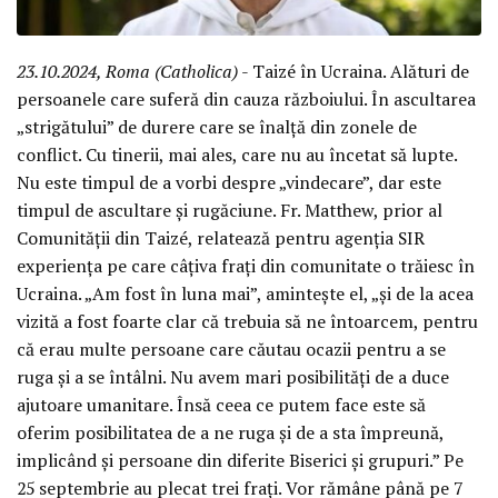
23.10.2024, Roma (Catholica)
- Taizé în Ucraina. Alături de
persoanele care suferă din cauza războiului. În ascultarea
„strigătului” de durere care se înalță din zonele de
conflict. Cu tinerii, mai ales, care nu au încetat să lupte.
Nu este timpul de a vorbi despre „vindecare”, dar este
timpul de ascultare și rugăciune. Fr. Matthew, prior al
Comunității din Taizé, relatează pentru agenția SIR
experiența pe care câțiva frați din comunitate o trăiesc în
Ucraina. „Am fost în luna mai”, amintește el, „și de la acea
vizită a fost foarte clar că trebuia să ne întoarcem, pentru
că erau multe persoane care căutau ocazii pentru a se
ruga și a se întâlni. Nu avem mari posibilități de a duce
ajutoare umanitare. Însă ceea ce putem face este să
oferim posibilitatea de a ne ruga și de a sta împreună,
implicând și persoane din diferite Biserici și grupuri.” Pe
25 septembrie au plecat trei frați. Vor rămâne până pe 7