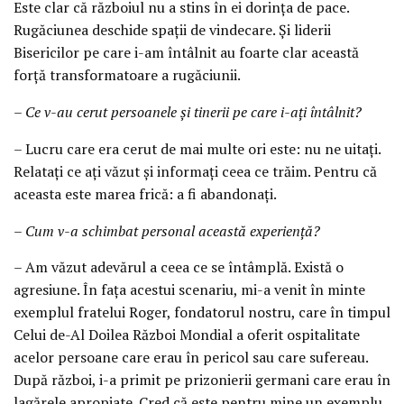
Este clar că războiul nu a stins în ei dorința de pace.
Rugăciunea deschide spații de vindecare. Și liderii
Bisericilor pe care i-am întâlnit au foarte clar această
forță transformatoare a rugăciunii.
– Ce v-au cerut persoanele și tinerii pe care i-ați întâlnit?
– Lucru care era cerut de mai multe ori este: nu ne uitați.
Relatați ce ați văzut și informați ceea ce trăim. Pentru că
aceasta este marea frică: a fi abandonați.
– Cum v-a schimbat personal această experiență?
– Am văzut adevărul a ceea ce se întâmplă. Există o
agresiune. În fața acestui scenariu, mi-a venit în minte
exemplul fratelui Roger, fondatorul nostru, care în timpul
Celui de-Al Doilea Război Mondial a oferit ospitalitate
acelor persoane care erau în pericol sau care sufereau.
După război, i-a primit pe prizonierii germani care erau în
lagărele apropiate. Cred că este pentru mine un exemplu