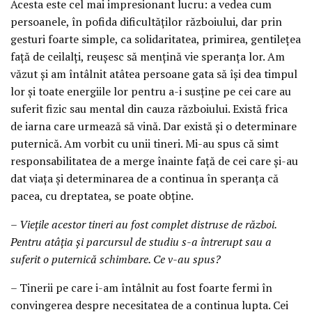
Acesta este cel mai impresionant lucru: a vedea cum
persoanele, în pofida dificultăților războiului, dar prin
gesturi foarte simple, ca solidaritatea, primirea, gentilețea
față de ceilalți, reușesc să mențină vie speranța lor. Am
văzut și am întâlnit atâtea persoane gata să își dea timpul
lor și toate energiile lor pentru a-i susține pe cei care au
suferit fizic sau mental din cauza războiului. Există frica
de iarna care urmează să vină. Dar există și o determinare
puternică. Am vorbit cu unii tineri. Mi-au spus că simt
responsabilitatea de a merge înainte față de cei care și-au
dat viața și determinarea de a continua în speranța că
pacea, cu dreptatea, se poate obține.
– Viețile acestor tineri au fost complet distruse de război.
Pentru atâția și parcursul de studiu s-a întrerupt sau a
suferit o puternică schimbare. Ce v-au spus?
– Tinerii pe care i-am întâlnit au fost foarte fermi în
convingerea despre necesitatea de a continua lupta. Cei