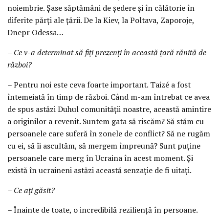
noiembrie. Șase săptămâni de ședere și în călătorie în
diferite părți ale țării. De la Kiev, la Poltava, Zaporoje,
Dnepr Odessa…
– Ce v-a determinat să fiți prezenți în această țară rănită de
război?
– Pentru noi este ceva foarte important. Taizé a fost
întemeiată în timp de război. Când m-am întrebat ce avea
de spus astăzi Duhul comunității noastre, această amintire
a originilor a revenit. Suntem gata să riscăm? Să stăm cu
persoanele care suferă în zonele de conflict? Să ne rugăm
cu ei, să îi ascultăm, să mergem împreună? Sunt puține
persoanele care merg în Ucraina în acest moment. Și
există în ucraineni astăzi această senzație de fi uitați.
– Ce ați găsit?
– Înainte de toate, o incredibilă reziliență în persoane.