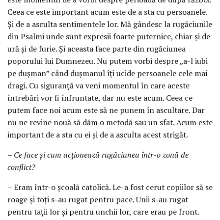
Ceea ce este important acum este de a sta cu persoanele.
Și de a asculta sentimentele lor. Mă gândesc la rugăciunile
din Psalmi unde sunt expresii foarte puternice, chiar și de
ură și de furie. Și aceasta face parte din rugăciunea
poporului lui Dumnezeu. Nu putem vorbi despre „a-l iubi
pe dușman” când dușmanul îți ucide persoanele cele mai
dragi. Cu siguranță va veni momentul în care aceste
întrebări vor fi înfruntate, dar nu este acum. Ceea ce
putem face noi acum este să ne punem în ascultare. Dar
nu ne revine nouă să dăm o metodă sau un sfat. Acum este
important de a sta cu ei și de a asculta acest strigăt.
– Ce face și cum acționează rugăciunea într-o zonă de
conflict?
– Eram într-o școală catolică. Le-a fost cerut copiilor să se
roage și toți s-au rugat pentru pace. Unii s-au rugat
pentru tații lor și pentru unchii lor, care erau pe front.