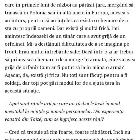
care în primele luni de război au părăsit țara, mergând să
trăiască în Polonia sau în altă parte în Europa, adesea s-
au întors, pentru că au înțeles că exista o chemare de a
sta cu propriii oameni. Dar există și multă frică. Îmi
amintesc îndeosebi de un tânăr care a avut grijă de un
orfelinat. Mi-a destăinuit dificultatea de a se imagina pe
front. Erau multe întrebările sale: Dacă într-o zi ar trebui
să primească chemarea de a merge în armată, cine va avea
grijă de orfani? Cum ar fi putut să ia în mână o armă?
Așadar, da, există și frica. Nu toți sunt făcuți pentru a fi
soldați, dar toți pot găsi modul lor de a ajuta țara în
această situație.
– Apoi sunt rănile urii pe care un război le lasă în mod
inevitabil în mințile și inimile persoanelor. Din experiența
voastră din Taizé, cum se îngrijesc aceste răni?
– Cred că trebuie să fim foarte, foarte răbdători. Încă nu
este momentul de a vorbi despre perioadă de după război.