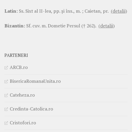
Latin:
Ss. Sixt al II-lea, pp. şi îns., m. ; Caietan, pr.
(detalii)
Bizantin:
Sf. cuv. m. Dometie Persul († 262).
(detalii)
PARTENERI
ARCB.ro
BisericaRomanaUnita.ro
Cateheza.ro
Credinta-Catolica.ro
Cristofori.ro