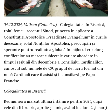
04.12.2024, Vatican (Catholica)
- Colegialitatea în Biserică,
rolul femeii, recentul Sinod, punerea în aplicare a
Constituției Apostolice „Praedicate Evangelium” în curiile
diecezane, rolul Nunțiilor Apostolici, preocupări și
speranțe pentru realitatea globală în mijlocul crizelor și
conflictelor au marcat subiectele variate abordate în
timpul sesiunii din decembrie a Consiliului Cardinalilor,
cunoscut sub numele de C9, grupul de lucru format din
nouă Cardinali care îl asistă și îl consiliază pe Papa
Francisc.
Colegialitatea în Biserică
Reuniunea a marcat ultima întâlnire pentru 2024, după
cele din februarie, aprilie și iunie, având loc luni 2 și marți