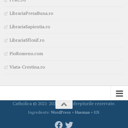
LibrariaPresaBuna.ro
LibrariaSapientia.ro
LibrariaSfIosif.ro
PioRomeno.com
Viata-Crestina.ro
Catholica © 2021-2026. Toate drepturile rezervate.
Ingrediente:
WordPress
+
Hueman
+ KN.