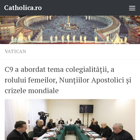
Catholica.ro
Skip to content
VATICAN
C9 a abordat tema colegialității, a
rolului femeilor, Nunțiilor Apostolici și
crizele mondiale