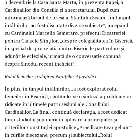
3 decembrie la Casa Santa Marta, în prezența Papei, a
Cardinalilor din Consiliu și a secretarului. După cum
informează biroul de presă al Sfântului Scaun, „în timpul
întâlnirilor au fost discutate diverse subiecte”, începând
cu Cardinalul Marcello Semeraro, prefectul Dicasteriei
pentru Cauzele Sfinților, „despre colegialitatea în Biserică,
în special despre relația dintre Bisericile particulare și
adunările ecleziale, urmată de o conversație comună
despre Sinodul recent încheiat”.
Rolul femeilor și slujirea Nunțiilor Apostolici
În plus, în timpul întâlnirilor, „a fost explorat rolul
femeilor în Biserică, căutându-se o sinteză a problemelor
ridicate în ultimele patru sesiuni ale Consiliului
Cardinalilor. La final, continuă declarația, a fost dedicat
timp studiului și punerii în aplicare a principiilor și
criteriilor constituției apostolice „Praedicate Evangelium”
în curiile diecezane, precum și subiectului „Rolul