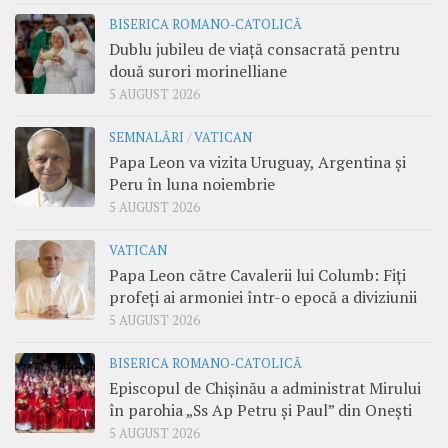
BISERICA ROMANO-CATOLICĂ
Dublu jubileu de viață consacrată pentru
două surori morinelliane
5 AUGUST 2026
SEMNALĂRI
/
VATICAN
Papa Leon va vizita Uruguay, Argentina și
Peru în luna noiembrie
5 AUGUST 2026
VATICAN
Papa Leon către Cavalerii lui Columb: Fiți
profeți ai armoniei într-o epocă a diviziunii
5 AUGUST 2026
BISERICA ROMANO-CATOLICĂ
Episcopul de Chișinău a administrat Mirului
în parohia „Ss Ap Petru și Paul” din Onești
5 AUGUST 2026