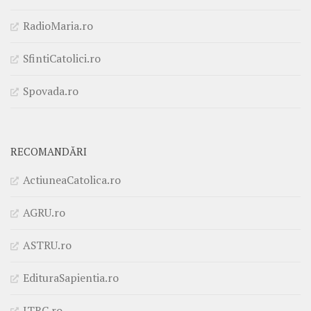
RadioMaria.ro
SfintiCatolici.ro
Spovada.ro
RECOMANDĂRI
ActiuneaCatolica.ro
AGRU.ro
ASTRU.ro
EdituraSapientia.ro
ITRC.ro