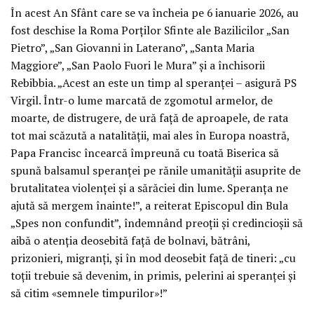
În acest An Sfânt care se va încheia pe 6 ianuarie 2026, au
fost deschise la Roma Porților Sfinte ale Bazilicilor „San
Pietro”, „San Giovanni in Laterano”, „Santa Maria
Maggiore”, „San Paolo Fuori le Mura” și a închisorii
Rebibbia. „Acest an este un timp al speranței – asigură PS
Virgil. Într-o lume marcată de zgomotul armelor, de
moarte, de distrugere, de ură față de aproapele, de rata
tot mai scăzută a natalității, mai ales în Europa noastră,
Papa Francisc încearcă împreună cu toată Biserica să
spună balsamul speranței pe rănile umanității asuprite de
brutalitatea violenței și a sărăciei din lume. Speranța ne
ajută să mergem înainte!”, a reiterat Episcopul din Bula
„Spes non confundit”, îndemnând preoții și credincioșii să
aibă o atenția deosebită față de bolnavi, bătrâni,
prizonieri, migranți, și în mod deosebit față de tineri: „cu
toții trebuie să devenim, in primis, pelerini ai speranței și
să citim «semnele timpurilor»!”