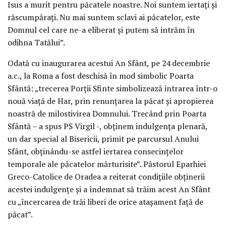
Isus a murit pentru păcatele noastre. Noi suntem iertați și
răscumpărați. Nu mai suntem sclavi ai păcatelor, este
Domnul cel care ne-a eliberat și putem să intrăm în
odihna Tatălui”.
Odată cu inaugurarea acestui An Sfânt, pe 24 decembrie
a.c., la Roma a fost deschisă în mod simbolic Poarta
Sfântă: „trecerea Porții Sfinte simbolizează intrarea într-o
nouă viață de Har, prin renunțarea la păcat și apropierea
noastră de milostivirea Domnului. Trecând prin Poarta
Sfântă – a spus PS Virgil -, obținem indulgența plenară,
un dar special al Bisericii, primit pe parcursul Anului
Sfânt, obținându-se astfel iertarea consecințelor
temporale ale păcatelor mărturisite”. Păstorul Eparhiei
Greco-Catolice de Oradea a reiterat condițiile obținerii
acestei indulgențe și a îndemnat să trăim acest An Sfânt
cu „încercarea de trăi liberi de orice atașament față de
păcat”.