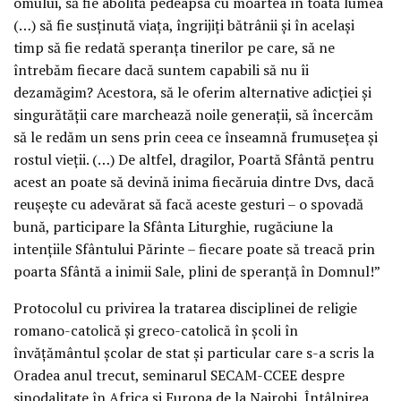
omului, să fie abolită pedeapsa cu moartea în toată lumea
(…) să fie susținută viața, îngrijiți bătrânii și în același
timp să fie redată speranța tinerilor pe care, să ne
întrebăm fiecare dacă suntem capabili să nu îi
dezamăgim? Acestora, să le oferim alternative adicției și
singurătății care marchează noile generații, să încercăm
să le redăm un sens prin ceea ce înseamnă frumusețea și
rostul vieții. (…) De altfel, dragilor, Poartă Sfântă pentru
acest an poate să devină inima fiecăruia dintre Dvs, dacă
reușește cu adevărat să facă aceste gesturi – o spovadă
bună, participare la Sfânta Liturghie, rugăciune la
intențiile Sfântului Părinte – fiecare poate să treacă prin
poarta Sfântă a inimii Sale, plini de speranță în Domnul!”
Protocolul cu privirea la tratarea disciplinei de religie
romano-catolică și greco-catolică în școli în
învățământul școlar de stat și particular care s-a scris la
Oradea anul trecut, seminarul SECAM-CCEE despre
sinodalitate în Africa și Europa de la Nairobi, Întâlnirea