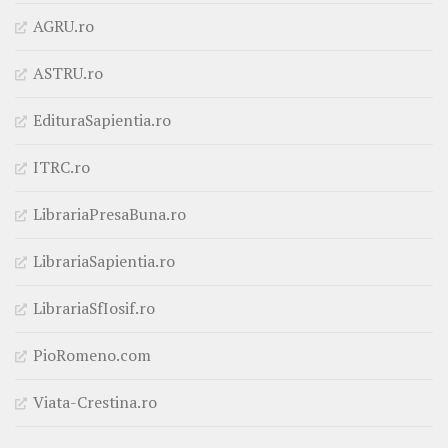
AGRU.ro
ASTRU.ro
EdituraSapientia.ro
ITRC.ro
LibrariaPresaBuna.ro
LibrariaSapientia.ro
LibrariaSfIosif.ro
PioRomeno.com
Viata-Crestina.ro