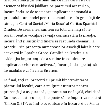
asemenea biserică jubiliară pe parcursul acestui an,
încurajându-se de asemenea implicarea personală a
preotului – un model pentru comunitate – în grija față de
săraci, la Centrul Social „Maria Rosa” al Caritas Eparhial
Oradea. De asemenea, suntem cu toții chemați să ne
rugăm pentru vocațiile la viața consacrată și la preoție,
încurajând și susținând tinerii să răspundă chemării la
preoție. Prin prezența numeroaselor asociații laicale care
activează în Eparhia Greco-Catolică de Oradea s-a
evidențiat importanța de a susține în continuare
implicarea celor care activează, încurajându-i pe toți să
fie mădulare vii în viața Bisericii.
La final, toți cei prezenți au primit binecuvântarea
păstorului locului, care a mulțumit tuturor pentru
prezență și a asigurat că „speranța nu ne înșală, căci dacă
Dumnezeu este cu noi, cine poate să fie împotriva noastră
(Cf. Rm 8, 31)”, având-o ocrotitoare în fiecare zi pe Maica