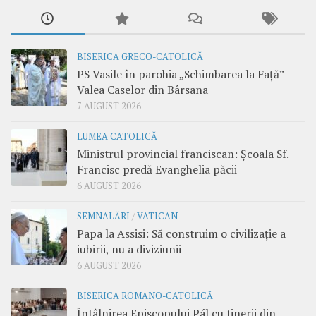
BISERICA GRECO-CATOLICĂ
PS Vasile în parohia „Schimbarea la Față” –
Valea Caselor din Bârsana
7 AUGUST 2026
LUMEA CATOLICĂ
Ministrul provincial franciscan: Școala Sf.
Francisc predă Evanghelia păcii
6 AUGUST 2026
SEMNALĂRI
/
VATICAN
Papa la Assisi: Să construim o civilizație a
iubirii, nu a diviziunii
6 AUGUST 2026
BISERICA ROMANO-CATOLICĂ
Întâlnirea Episcopului Pál cu tinerii din