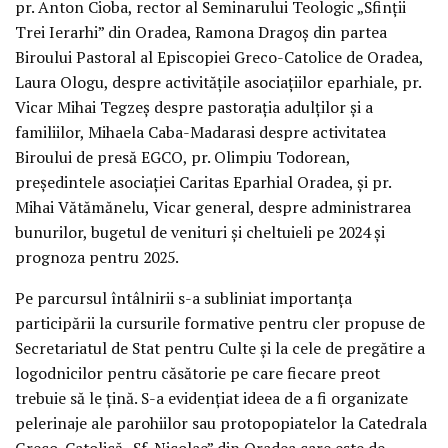
pr. Anton Cioba, rector al Seminarului Teologic „Sfinții
Trei Ierarhi” din Oradea, Ramona Dragoș din partea
Biroului Pastoral al Episcopiei Greco-Catolice de Oradea,
Laura Ologu, despre activitățile asociațiilor eparhiale, pr.
Vicar Mihai Tegzeș despre pastorația adulților și a
familiilor, Mihaela Caba-Madarasi despre activitatea
Biroului de presă EGCO, pr. Olimpiu Todorean,
președintele asociației Caritas Eparhial Oradea, și pr.
Mihai Vătămănelu, Vicar general, despre administrarea
bunurilor, bugetul de venituri și cheltuieli pe 2024 și
prognoza pentru 2025.
Pe parcursul întâlnirii s-a subliniat importanța
participării la cursurile formative pentru cler propuse de
Secretariatul de Stat pentru Culte și la cele de pregătire a
logodnicilor pentru căsătorie pe care fiecare preot
trebuie să le țină. S-a evidențiat ideea de a fi organizate
pelerinaje ale parohiilor sau protopopiatelor la Catedrala
Greco-Catolică „Sf. Nicolae” din Oradea care este de