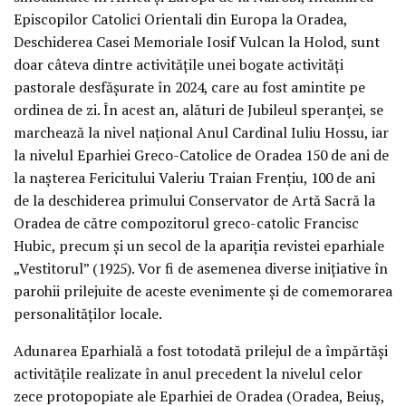
Episcopilor Catolici Orientali din Europa la Oradea,
Deschiderea Casei Memoriale Iosif Vulcan la Holod, sunt
doar câteva dintre activitățile unei bogate activități
pastorale desfășurate în 2024, care au fost amintite pe
ordinea de zi. În acest an, alături de Jubileul speranței, se
marchează la nivel național Anul Cardinal Iuliu Hossu, iar
la nivelul Eparhiei Greco-Catolice de Oradea 150 de ani de
la nașterea Fericitului Valeriu Traian Frențiu, 100 de ani
de la deschiderea primului Conservator de Artă Sacră la
Oradea de către compozitorul greco-catolic Francisc
Hubic, precum și un secol de la apariția revistei eparhiale
„Vestitorul” (1925). Vor fi de asemenea diverse inițiative în
parohii prilejuite de aceste evenimente și de comemorarea
personalităților locale.
Adunarea Eparhială a fost totodată prilejul de a împărtăși
activitățile realizate în anul precedent la nivelul celor
zece protopopiate ale Eparhiei de Oradea (Oradea, Beiuș,