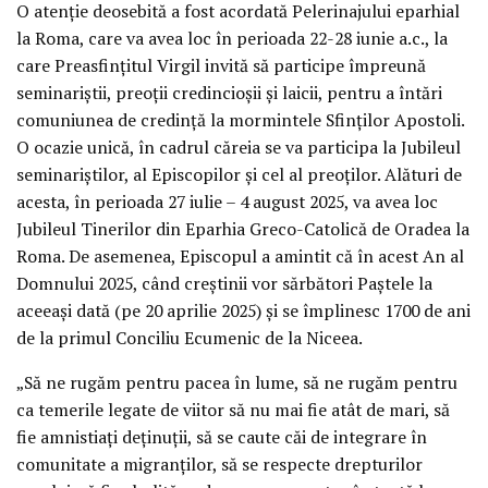
O atenție deosebită a fost acordată Pelerinajului eparhial
la Roma, care va avea loc în perioada 22-28 iunie a.c., la
care Preasfințitul Virgil invită să participe împreună
seminariștii, preoții credincioșii și laicii, pentru a întări
comuniunea de credință la mormintele Sfinților Apostoli.
O ocazie unică, în cadrul căreia se va participa la Jubileul
seminariștilor, al Episcopilor și cel al preoților. Alături de
acesta, în perioada 27 iulie – 4 august 2025, va avea loc
Jubileul Tinerilor din Eparhia Greco-Catolică de Oradea la
Roma. De asemenea, Episcopul a amintit că în acest An al
Domnului 2025, când creștinii vor sărbători Paștele la
aceeași dată (pe 20 aprilie 2025) și se împlinesc 1700 de ani
de la primul Conciliu Ecumenic de la Niceea.
„Să ne rugăm pentru pacea în lume, să ne rugăm pentru
ca temerile legate de viitor să nu mai fie atât de mari, să
fie amnistiați deținuții, să se caute căi de integrare în
comunitate a migranților, să se respecte drepturilor