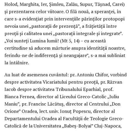
Holod, Marghita, Ier, Șimleu, Zalău, Supur, Tășnad, Carei)
și prezentarea celor viitoare. O filă nouă, a speranței, în
care s-a evidențiat prin intervențiile părinților protopopi
nevoia unei „pastorații de prezență”, a frățietății între
preoții și calitatea unei „pastorații integrale și integrate”.
„Voi sunteți Lumina lumii! (Mt 5, 14) – cu această
certitudine să aducem mărturie asupra identității noastre,
ferindu-ne de indiferență și neangajare”, s-a mai subliniat
la întâlnire.
Au luat de asemenea cuvântul: pr. Antoniu Chifor, vorbind
despre activitatea Vicariatului pentru preoții, pr. Răzvan
Iacob despre activitatea Tribunalului Eparhial, prof.
Bianca Fernea, director al Liceului Greco-Catolic „Iuliu
Maniu”, pr. Francisc Lăcătuș, director al Centrului „Don
Orione” Oradea, lect. univ. Ionuț Popescu, director al
Departamentului Oradea al Facultății de Teologie Greco-
Catolică de la Universitatea „Babeș-Bolyai” Cluj-Napoca,