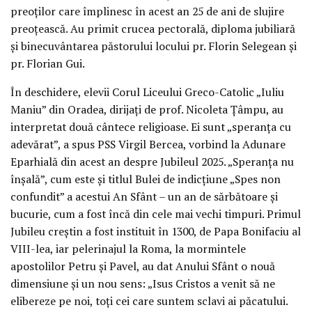
preoților care împlinesc în acest an 25 de ani de slujire
preoțească. Au primit crucea pectorală, diploma jubiliară
și binecuvântarea păstorului locului pr. Florin Selegean și
pr. Florian Gui.
În deschidere, elevii Corul Liceului Greco-Catolic „Iuliu
Maniu” din Oradea, dirijați de prof. Nicoleta Țâmpu, au
interpretat două cântece religioase. Ei sunt „speranța cu
adevărat”, a spus PSS Virgil Bercea, vorbind la Adunare
Eparhială din acest an despre Jubileul 2025. „Speranța nu
înșală”, cum este și titlul Bulei de indicțiune „Spes non
confundit” a acestui An Sfânt – un an de sărbătoare și
bucurie, cum a fost încă din cele mai vechi timpuri. Primul
Jubileu creștin a fost instituit în 1300, de Papa Bonifaciu al
VIII-lea, iar pelerinajul la Roma, la mormintele
apostolilor Petru și Pavel, au dat Anului Sfânt o nouă
dimensiune și un nou sens: „Isus Cristos a venit să ne
elibereze pe noi, toți cei care suntem sclavi ai păcatului.