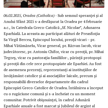
06.02.2025, Oradea (Catholica)
- Sub semnul speranței și al
Anului Sfânt 2025 s-a desfășurat la Oradea pe 4 februarie
a.c., în Catedrala Greco-Catolică „Sf. Nicolae”, Adunarea
Eparhială. La aceasta au participat alături de Preasfinția
Sa Virgil Bercea, Episcopul locului, preoții vicari – pr.
Mihai Vătămănelu, Vicar general, pr. Răzvan Iacob, vicar
judecătoresc, pr. Antoniu Chifor, vicar cu preoții, pr. Mihai
Tegzeș, vicar cu pastorația familiilor-, părinții protopopi
și preoții din cele zece protopopiate ale Eparhiei. Au fost
de asemenea prezenți, reprezentanți ai instituțiilor de
învățământ catolice și ai asociațiilor laicale, precum și
responsabilii diverselor departamente din cadrul
Episcopiei Greco-Catolice de Oradea. Întâlnirea a început
cu o rugăciune comună și s-a încheiat cu un moment
comunitar. Potrivit obișnuinței, în cadrul Adunării
Eparhiale anuale a fost marcat și Jubileul de argint al