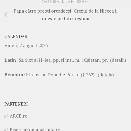
MATERIALUL ANTERIOR
Papa către preoți ortodocși: Crezul de la Niceea îi
unește pe toți creștinii
CALENDAR
Vineri, 7 august 2026
Latin:
Ss. Sixt al II-lea, pp. şi îns., m. ; Caietan, pr.
(detalii)
Bizantin:
Sf. cuv. m. Dometie Persul († 262).
(detalii)
PARTENERI
ARCB.ro
BisericaRomanaUnita.ro