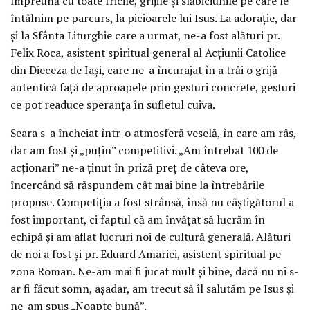
împreună cu toate fricile, grijile și slăbiciunile pe care le
întâlnim pe parcurs, la picioarele lui Isus. La adorație, dar
și la Sfânta Liturghie care a urmat, ne-a fost alături pr.
Felix Roca, asistent spiritual general al Acțiunii Catolice
din Dieceza de Iași, care ne-a încurajat în a trăi o grijă
autentică față de aproapele prin gesturi concrete, gesturi
ce pot readuce speranța în sufletul cuiva.
Seara s-a încheiat într-o atmosferă veselă, în care am râs,
dar am fost și „puțin” competitivi. „Am întrebat 100 de
acționari” ne-a ținut în priză preț de câteva ore,
încercând să răspundem cât mai bine la întrebările
propuse. Competiția a fost strânsă, însă nu câștigătorul a
fost important, ci faptul că am învățat să lucrăm în
echipă și am aflat lucruri noi de cultură generală. Alături
de noi a fost și pr. Eduard Amariei, asistent spiritual pe
zona Roman. Ne-am mai fi jucat mult și bine, dacă nu ni s-
ar fi făcut somn, așadar, am trecut să îl salutăm pe Isus și
ne-am spus „Noapte bună”.