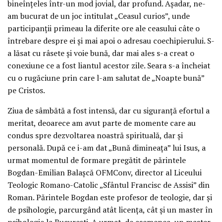
bineînțeles într-un mod jovial, dar profund. Așadar, ne-
am bucurat de un joc intitulat „Ceasul curios”, unde
participanții primeau la diferite ore ale ceasului câte o
întrebare despre ei și mai apoi o adresau coechipierului. S-
a lăsat cu râsete și voie bună, dar mai ales s-a creat o
conexiune ce a fost liantul acestor zile. Seara s-a încheiat
cu o rugăciune prin care l-am salutat de „Noapte bună”
pe Cristos.
Ziua de sâmbătă a fost intensă, dar cu siguranță efortul a
meritat, deoarece am avut parte de momente care au
condus spre dezvoltarea noastră spirituală, dar și
personală. După ce i-am dat „Bună dimineața” lui Isus, a
urmat momentul de formare pregătit de părintele
Bogdan-Emilian Balașcă OFMConv, director al Liceului
Teologic Romano-Catolic „Sfântul Francisc de Assisi” din
Roman. Părintele Bogdan este profesor de teologie, dar și
de psihologie, parcurgând atât licența, cât și un master în
psihologie la București. A urmat, de asemenea, un master