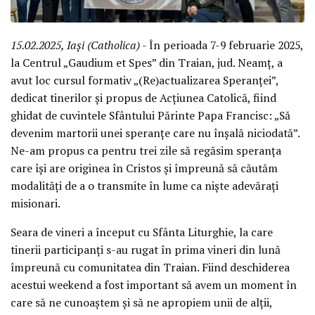
15.02.2025, Iași (Catholica)
- În perioada 7-9 februarie 2025,
la Centrul „Gaudium et Spes” din Traian, jud. Neamț, a
avut loc cursul formativ „(Re)actualizarea Speranței”,
dedicat tinerilor și propus de Acțiunea Catolică, fiind
ghidat de cuvintele Sfântului Părinte Papa Francisc: „Să
devenim martorii unei speranțe care nu înșală niciodată”.
Ne-am propus ca pentru trei zile să regăsim speranța
care își are originea în Cristos și împreună să căutăm
modalități de a o transmite în lume ca niște adevărați
misionari.
Seara de vineri a început cu Sfânta Liturghie, la care
tinerii participanți s-au rugat în prima vineri din lună
împreună cu comunitatea din Traian. Fiind deschiderea
acestui weekend a fost important să avem un moment în
care să ne cunoaștem și să ne apropiem unii de alții,