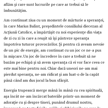
aflăm și care sunt lucrurile pe care ar trebui să le
îmbunătățim.
Am continuat ziua cu un moment de mărturie a speranței,
în care Marius Balint, președintele consiliului diecezan al
Acțiunii Catolice, a împărtășit cu noi experiențe din viața
de zi cu zi în care a reușit să își păstreze speranța
împotriva tuturor provocărilor. Și pentru că aveam nevoie
de un pic de energie, am continuat cu un joc ce ne-a pus
în mișcare. Un joc de încredere în care a trebuit să ne
bazăm pe echipă și să avem speranța că ei vor face ceea ce
este mai bine pentru noi. Chiar dacă uneori ne-am mai
pierdut speranța, ne-am ridicat și am luat-o de la capăt
până când am dus jocul la bun sfârșit.
Energia trupească merge mână în mână cu cea spirituală,
așa încât ne-am încărcat bateriile printr-un moment de
adorație cu și despre tineri, punând drumul nostru,