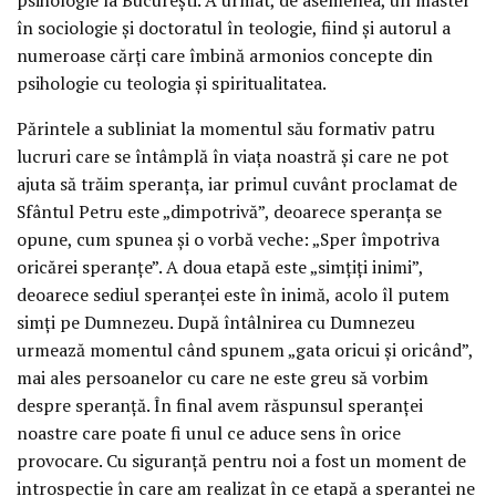
în sociologie și doctoratul în teologie, fiind și autorul a
numeroase cărți care îmbină armonios concepte din
psihologie cu teologia și spiritualitatea.
Părintele a subliniat la momentul său formativ patru
lucruri care se întâmplă în viața noastră și care ne pot
ajuta să trăim speranța, iar primul cuvânt proclamat de
Sfântul Petru este „dimpotrivă”, deoarece speranța se
opune, cum spunea și o vorbă veche: „Sper împotriva
oricărei speranțe”. A doua etapă este „simțiți inimi”,
deoarece sediul speranței este în inimă, acolo îl putem
simți pe Dumnezeu. După întâlnirea cu Dumnezeu
urmează momentul când spunem „gata oricui și oricând”,
mai ales persoanelor cu care ne este greu să vorbim
despre speranță. În final avem răspunsul speranței
noastre care poate fi unul ce aduce sens în orice
provocare. Cu siguranță pentru noi a fost un moment de
introspecție în care am realizat în ce etapă a speranței ne