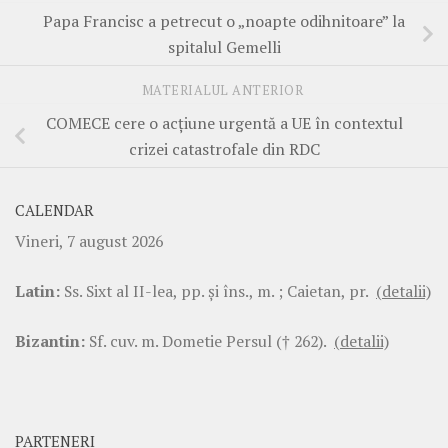
Papa Francisc a petrecut o „noapte odihnitoare” la
spitalul Gemelli
MATERIALUL ANTERIOR
COMECE cere o acțiune urgentă a UE în contextul
crizei catastrofale din RDC
CALENDAR
Vineri, 7 august 2026
Latin:
Ss. Sixt al II-lea, pp. şi îns., m. ; Caietan, pr.
(detalii)
Bizantin:
Sf. cuv. m. Dometie Persul († 262).
(detalii)
PARTENERI