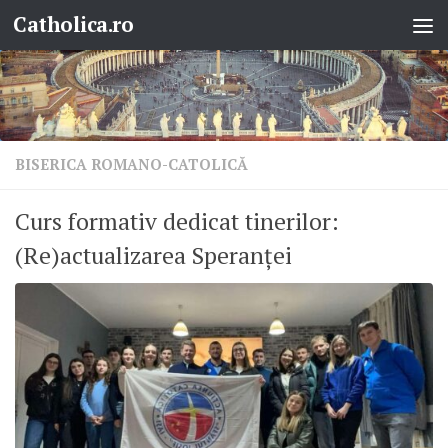
Catholica.ro
Skip to content
BISERICA ROMANO-CATOLICĂ
Curs formativ dedicat tinerilor:
(Re)actualizarea Speranței