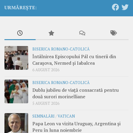
URMĂREȘTE:
BISERICA ROMANO-CATOLICĂ
Întâlnirea Episcopului Pál cu tinerii din
Carașova, Nermed și Iabalcea
6 AUGUST 2026
BISERICA ROMANO-CATOLICĂ
Dublu jubileu de viață consacrată pentru
două surori morinelliane
5 AUGUST 2026
SEMNALĂRI
/
VATICAN
Papa Leon va vizita Uruguay, Argentina și
Peru în luna noiembrie