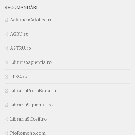
RECOMANDĂRI
ActiuneaCatolica.ro
AGRU.ro
ASTRU.ro
EdituraSapientia.ro
ITRC.ro
LibrariaPresaBuna.ro
LibrariaSapientia.ro
LibrariaSfIosif.ro
PioRomeno.com