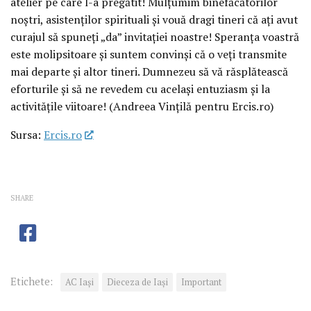
atelier pe care l-a pregătit! Mulțumim binefăcătorilor
noștri, asistenților spirituali și vouă dragi tineri că ați avut
curajul să spuneți „da” invitației noastre! Speranța voastră
este molipsitoare și suntem convinși că o veți transmite
mai departe și altor tineri. Dumnezeu să vă răsplătească
eforturile și să ne revedem cu același entuziasm și la
activitățile viitoare! (Andreea Vințilă pentru Ercis.ro)
Sursa:
Ercis.ro
SHARE
Etichete:
AC Iași
Dieceza de Iași
Important