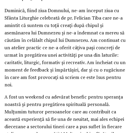
Duminică, fiind ziua Domnului, ne-am început ziua cu
Sfânta Liturghie celebrată de pr. Felician Tiba care ne-a
amintit că suntem cu toții creați după chipul și
asemănarea lui Dumnezeu și ne-a îndemnat ca mereu să
căutăm în celălalt chipul lui Dumnezeu. Am continuat cu
un atelier practic ce ne-a oferit câțiva pași concreți de
urmat în pregătirea unei activități pe una din laturile:
caritativ, liturgic, formativ și recreativ. Am încheiat cu un
moment de feedback și împărtășiri, dar și cu o rugăciune
în care am fost provocați să scriem ce este Isus pentru
noi.
A fost un weekend cu adevărat benefic pentru speranța
noastră și pentru pregătirea spirituală personală.
Mulțumim tuturor persoanelor care au contribuit ca
această experiență să fie una de neuitat, mai ales echipei
diecezane a sectorului tineri care a pus suflet în fiecare