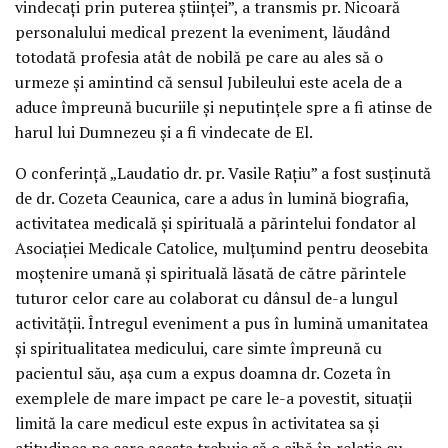
vindecați prin puterea științei”, a transmis pr. Nicoară
personalului medical prezent la eveniment, lăudând
totodată profesia atât de nobilă pe care au ales să o
urmeze și amintind că sensul Jubileului este acela de a
aduce împreună bucuriile și neputințele spre a fi atinse de
harul lui Dumnezeu și a fi vindecate de El.
O conferință „Laudatio dr. pr. Vasile Rațiu” a fost susținută
de dr. Cozeta Ceaunica, care a adus în lumină biografia,
activitatea medicală și spirituală a părintelui fondator al
Asociației Medicale Catolice, mulțumind pentru deosebita
moștenire umană și spirituală lăsată de către părintele
tuturor celor care au colaborat cu dânsul de-a lungul
activității. Întregul eveniment a pus în lumină umanitatea
și spiritualitatea medicului, care simte împreună cu
pacientul său, așa cum a expus doamna dr. Cozeta în
exemplele de mare impact pe care le-a povestit, situații
limită la care medicul este expus în activitatea sa și
atitudinea pe care acesta trebuie să o aibă în relație cu