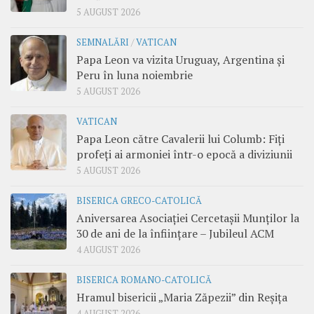
5 AUGUST 2026
SEMNALĂRI
/
VATICAN
Papa Leon va vizita Uruguay, Argentina și
Peru în luna noiembrie
5 AUGUST 2026
VATICAN
Papa Leon către Cavalerii lui Columb: Fiți
profeți ai armoniei într-o epocă a diviziunii
5 AUGUST 2026
BISERICA GRECO-CATOLICĂ
Aniversarea Asociației Cercetașii Munților la
30 de ani de la înființare – Jubileul ACM
4 AUGUST 2026
BISERICA ROMANO-CATOLICĂ
Hramul bisericii „Maria Zăpezii” din Reșița
4 AUGUST 2026