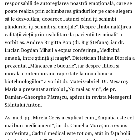
responsabili de autoreglarea noastră emoțională, care se
poate realiza prin schimbarea gândurilor pe care alegem
să le dezvoltăm, deoarece „atunci când îți schimbi
gândurile, îți schimbi și emoțiile”. Despre „Îmbunătățirea
calității vieții prin reabilitare la pacienții terminali” a
vorbit as. Andrea Brigitta Pop (dr. Big Ștefana), iar dr.
Lucian Bogdan Mihail a expus conferința „Medicină
umană, între știință și magie”. Dietetician Habina Diorela a
prezentat „Mâncarea e bucurie”, iar despre „Etica și
morala contemporane raportate la noua lume a
biotehnologiilor” a vorbit dr. Matei Gabriel. Dr. Mesaroș
Maria a prezentat articolul „Nu mai au vin”, de pr.
Damian-Gheorghe Pătrașcu, apărut în revista Mesagerul
Sfântului Anton.
As. med. pp. Mirela Cociș a explicat cum „Empatia este cel
mai bun medicament”, iar dr. Camelia Mureșan a expus
conferința „Cadrul medical este tot om, atât în fața bolii