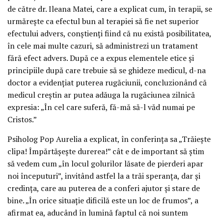
de către dr. Ileana Matei, care a explicat cum, în terapii, se
urmărește ca efectul bun al terapiei să fie net superior
efectului advers, conștienți fiind că nu există posibilitatea,
în cele mai multe cazuri, să administrezi un tratament
fără efect advers. După ce a expus elementele etice și
principiile după care trebuie să se ghideze medicul, d-na
doctor a evidențiat puterea rugăciunii, concluzionând că
medicul creștin ar putea adăuga la rugăciunea zilnică
expresia: „În cel care suferă, fă-mă să-l văd numai pe
Cristos.”
Psiholog Pop Aurelia a explicat, în conferința sa „Trăiește
clipa! Împărtășește durerea!” cât e de important să știm
să vedem cum „în locul golurilor lăsate de pierderi apar
noi începuturi”, invitând astfel la a trăi speranța, dar și
credința, care au puterea de a conferi ajutor și stare de
bine. „În orice situație dificilă este un loc de frumos”, a
afirmat ea, aducând în lumină faptul că noi suntem