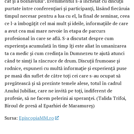
cât și a bolnavului”. Evenimentul s-a încheiat cu discuții
purtate între conferențiari și participanți, lăsând fiecăruia
timpul necesar pentru a lua cu el, la final de seminar, ceea
ce l-a îmbogățit cel mai mult și ideile, informațiile de care
a avut cea mai mare nevoie în etapa de parcurs
profesional în care se află. S-a discutat despre cum
experiența acumulată în timp îți este aliat în umanizarea
ta ca medic și cum credința în Dumnezeu te ajută atunci
când te simți la răscruce de drum. Discuții frumoase și
rodnice, expuneri cu multă informație și experiență puse
pe masă din suflet de către toți cei care s-au ocupat să
pregătească și să prezinte temele alese, totul în cadrul
Anului Jubiliar, care ne invită pe toți, indiferent de
profesie, să ne facem pelerini ai speranței. (Talida Trifoi,
Biroul de presă al Eparhiei de Maramureș)
Sursa:
EpiscopiaMM.ro