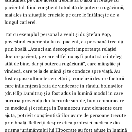
pacientul, fiind conștient totodată de puterea rugăciunii,
mai ales în situațiile cruciale pe care le întâlnește de-a
lungul carierei.
Tot cu exemplul personal a venit și dr. Ștefan Pop,
povestind experiența lui ca pacient, ca persoană trecută
prin boală. „Atunci am descoperit importanța relației
doctor-pacient, pe care altfel nu aș fi putut să o înțeleg
atât de bine, dar și puterea rugăciunii”, care mângâie și
vindecă, care te ia de mână și te conduce spre viață. Au
fost expuse ultimele cercetări și concluzii despre factorii
care influențează rata de vindecare în rândul bolnavilor
(dr. Filip Dumitru) și a fost adus în lumină modul în care
bucuria provenită din lucrurile simple, buna comunicare
cu medicul și credința în Dumnezeu sunt elemente care
ajută, potrivit conștientizărilor avute de persoane trecute
prin boală. Reflecții despre etica profesiei medicale din
prisma jurământului lui Hipocrate au fost aduse în lumină