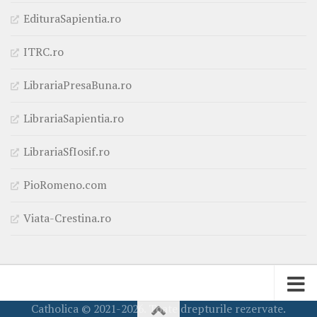
EdituraSapientia.ro
ITRC.ro
LibrariaPresaBuna.ro
LibrariaSapientia.ro
LibrariaSfIosif.ro
PioRomeno.com
Viata-Crestina.ro
Catholica © 2021-2026. Toate drepturile rezervate.