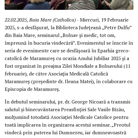
22.02.2025, Baia Mare (Catholica)
- Miercuri, 19 Februarie
2025, s-a desfășurat, la Biblioteca Județeană „Petre Dulfu”
din Baia Mare, seminarul „Bolnav și medic, tot om,
împreună în bucuria vindecării”. Evenimentul se înscrie în
seria de evenimente care se desfășoară în Eparhia greco-
catolică de Maramureș cu ocazia Anului Jubiliar 2025 și a
fost organizat în preajma Zilei Mondiale a Bolnavului (11
februarie), de către Asociația Medicală Catolică
Maramureș (președinte dr. Ileana Matei), în colaborare cu
Episcopia de Maramureș.
În debutul seminarului, pr. dr. George Nicoară a transmis
salutul și binecuvântarea Preasfinției Sale Vasile Bizău,
mulțumind totodată Asociației Medicale Catolice pentru
toată implicarea în organizarea acestui seminar. „Preotul
vindecă prin puterea lui Dumnezeu, iar dumneavoastră