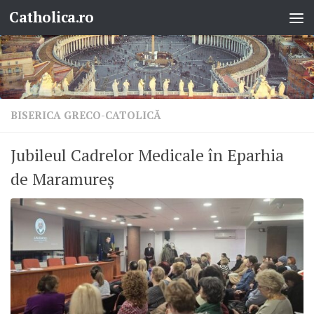
Catholica.ro
Skip to content
BISERICA GRECO-CATOLICĂ
Jubileul Cadrelor Medicale în Eparhia
de Maramureș