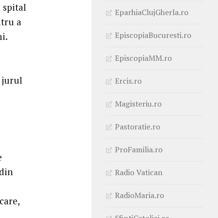
 spital
EparhiaClujGherla.ro
ntru a
EpiscopiaBucuresti.ro
i.
EpiscopiaMM.ro
 jurul
Ercis.ro
Magisteriu.ro
Pastoratie.ro
ProFamilia.ro
e
din
Radio Vatican
RadioMaria.ro
care,
SfintiCatolici.ro