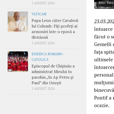
foto: Vati
5 AUGUST 2026
VATICAN
Papa Leon către Cavalerii
23.03.202
lui Columb: Fiți profeți ai
întoarce 
armoniei într-o epocă a
făcut o s
diviziunii
Gemelli 
5 AUGUST 2026
fața spi
BISERICA ROMANO-
ultimele 
CATOLICĂ
Episcopul de Chișinău a
întoarcer
administrat Mirului în
personal
parohia „Ss Ap Petru și
mulțumi 
Paul” din Onești
5 AUGUST 2026
binecuvân
Pontif a
ocazie.