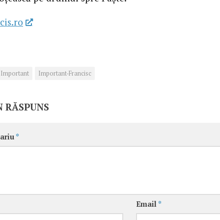
cis.ro
Important
Important-Francisc
N RĂSPUNS
ariu
*
Email
*