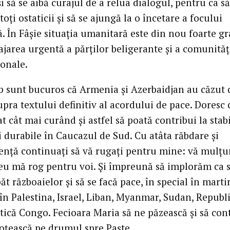
i să se aibă curajul de a relua dialogul, pentru ca să
 toți ostaticii și să se ajungă la o încetare a focului
ă. În Fâșie situația umanitară este din nou foarte gr
jarea urgentă a părților beligerante și a comunităț
ionale.
b sunt bucuros că Armenia și Azerbaidjan au căzut 
pra textului definitiv al acordului de pace. Doresc c
t cât mai curând și astfel să poată contribui la stab
i durabile în Caucazul de Sud. Cu atâta răbdare și
ență continuați să vă rugați pentru mine: vă mulț
 eu mă rog pentru voi. Și împreună să implorăm ca s
t războaielor și să se facă pace, în special în marti
în Palestina, Israel, Liban, Myanmar, Sudan, Republ
ică Congo. Fecioara Maria să ne păzească și să con
soțească pe drumul spre Paște.