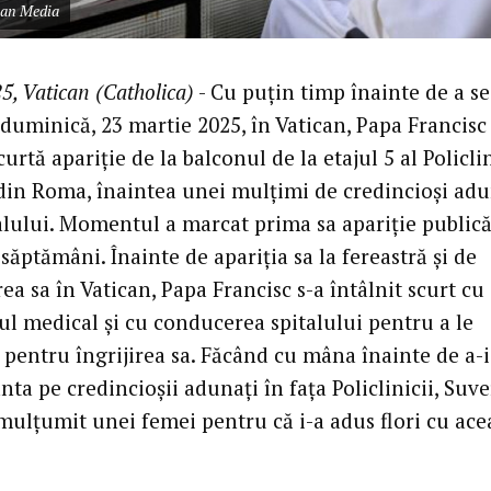
can Media
5, Vatican (Catholica)
- Cu puțin timp înainte de a se
duminică, 23 martie 2025, în Vatican, Papa Francisc 
curtă apariție de la balconul de la etajul 5 al Policlin
din Roma, înaintea unei mulțimi de credincioși adu
talului. Momentul a marcat prima sa apariție publică
săptămâni. Înainte de apariția sa la fereastră și de
ea sa în Vatican, Papa Francisc s-a întâlnit scurt cu
ul medical și cu conducerea spitalului pentru a le
pentru îngrijirea sa. Făcând cu mâna înainte de a-i
ta pe credincioșii adunați în fața Policlinicii, Suv
 mulțumit unei femei pentru că i-a adus flori cu ace