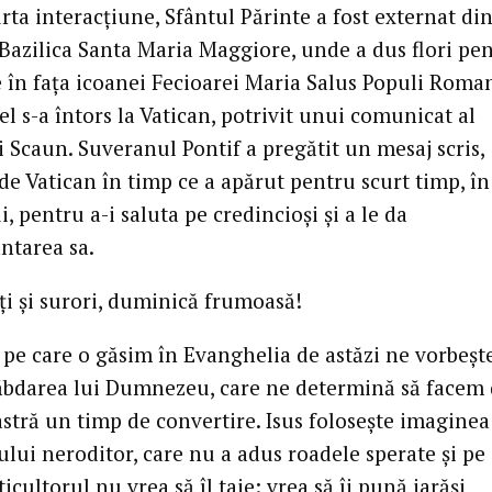
ta interacțiune, Sfântul Părinte a fost externat din
 Bazilica Santa Maria Maggiore, unde a dus flori pe
e în fața icoanei Fecioarei Maria Salus Populi Roman
 el s-a întors la Vatican, potrivit unui comunicat al
 Scaun. Suveranul Pontif a pregătit un mesaj scris,
de Vatican în timp ce a apărut pentru scurt timp, în
, pentru a-i saluta pe credincioși și a le da
ntarea sa.
ați și surori, duminică frumoasă!
 pe care o găsim în Evanghelia de astăzi ne vorbeșt
ăbdarea lui Dumnezeu, care ne determină să facem 
astră un timp de convertire. Isus folosește imaginea
lui neroditor, care nu a adus roadele sperate și pe 
iticultorul nu vrea să îl taie: vrea să îi pună iarăși