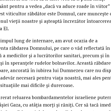
ânt pentru a vedea „dacă va aduce roade în viitor”
cest viticultor răbdător este Domnul, care muncește 
enul vieții noastre și așteaptă încrezător întoarcere
a El.
 timpul lung de internare, am avut ocazia de a
nta răbdarea Domnului, pe care o văd reflectată în 
 a medicilor și a lucrătorilor sanitari, precum și în
 și în speranțele rudelor bolnavilor. Această răbdare
oare, ancorată în iubirea lui Dumnezeu care nu disp
r-adevăr necesară pentru viața noastră, mai ales pen
situațiile mai dificile și dureroase.
rerat reluarea bombardamentelor israeliene puter
șiei Gaza, cu atâția morți și răniți. Cer să tacă imed