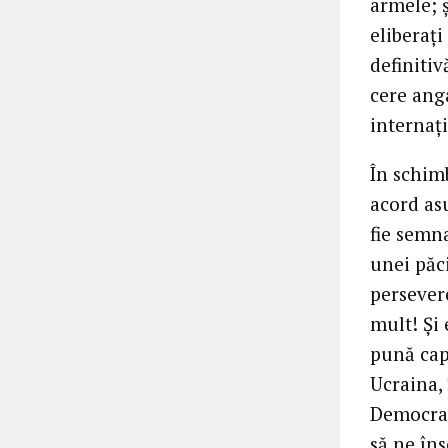
armele; ș
eliberați
definitiv
cere anga
internaț
În schim
acord asu
fie semna
unei păc
persever
mult! Și
pună capă
Ucraina, 
Democrat
să ne în