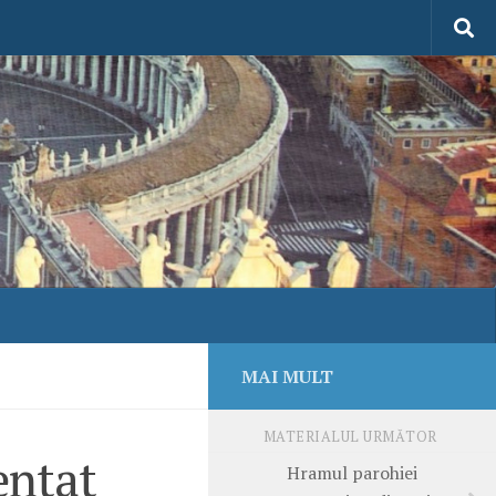
MAI MULT
MATERIALUL URMĂTOR
entat
Hramul parohiei