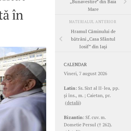
„Bunavestire” din Baia
Mare
tă în
MATERIALUL ANTERIOR
Hramul Căminului de
bătrâni „Casa Sfântul
Iosif” din Iași
CALENDAR
Vineri, 7 august 2026
Latin:
Ss. Sixt al II-lea, pp.
şi îns., m. ; Caietan, pr.
(detalii)
Bizantin:
Sf. cuv. m.
Dometie Persul († 262).