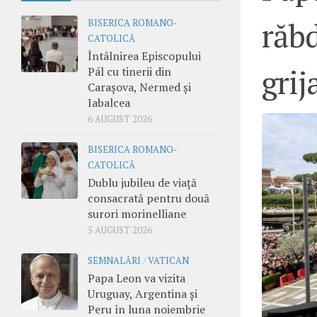
răb
BISERICA ROMANO-
CATOLICĂ
Întâlnirea Episcopului
grij
Pál cu tinerii din
Carașova, Nermed și
Iabalcea
6 AUGUST 2026
BISERICA ROMANO-
CATOLICĂ
Dublu jubileu de viață
consacrată pentru două
surori morinelliane
5 AUGUST 2026
SEMNALĂRI
/
VATICAN
Papa Leon va vizita
Uruguay, Argentina și
Peru în luna noiembrie