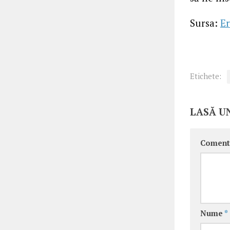
Sursa:
Er
Etichete:
LASĂ U
Coment
Nume
*