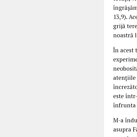
îngrășăm
13,9). A
grijă ter
noastră l
În acest
experime
neobosită
atențiile
încrezăt
este înt
înfrunta 
M-a îndu
asupra Fâ