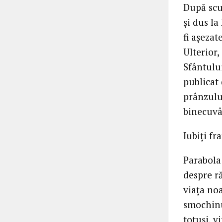
După scur
și dus la
fi așezat
Ulterior,
Sfântului
publicat 
prânzului
binecuvâ
Iubiți fr
Parabola
despre r
viața no
smochinu
totuși, v