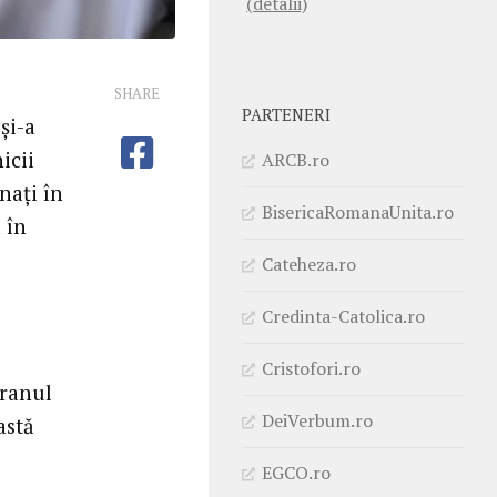
(detalii)
SHARE
PARTENERI
și-a
icii
ARCB.ro
nați în
BisericaRomanaUnita.ro
 în
Cateheza.ro
Credinta-Catolica.ro
Cristofori.ro
eranul
DeiVerbum.ro
astă
EGCO.ro