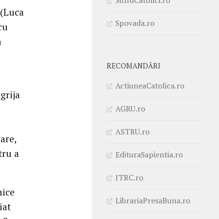
 (Luca
Spovada.ro
cu
a
RECOMANDĂRI
ActiuneaCatolica.ro
grija
AGRU.ro
ASTRU.ro
are,
tru a
EdituraSapientia.ro
ITRC.ro
nice
LibrariaPresaBuna.ro
iat