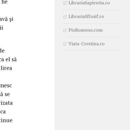
 fie
LibrariaSapientia.ro
LibrariaSfIosif.ro
avă și
ii
PioRomeno.com
Viata-Crestina.ro
de
a el să
ilirea
umesc
ă se
rizata
ica
tinue