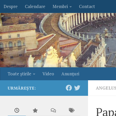
Despre
Calendare
Membri
Contact
Skip to content
Toate ştirile
Video
Anunţuri
ANGELU
URMĂREȘTE:
Pap