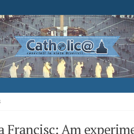
S
a Francisc: Am experim