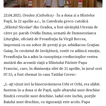
22.04.2025, Oradea (Catholica)
- În a doua zi a Sfintelor
Paști, la 21 aprilie a.c., în Catedrala greco-catolică
„Sfântul Nicolae” din Oradea, a fost săvârșită Utrenia de
către pr. paroh Ovidiu Duma, urmată de Dumnezeiasca
Liturghie, oficiată de Preasfinția Sa Virgil Bercea,
împreună cu un sobor de preoți și pr. arhidiacon Grațian
Guiaș. În cuvântul de învățătură, rostit cu adâncă emoție,
Preasfinția Sa a adus la cunoștința credincioșilor vestea
mutării din această viață a Sfântului Părinte Papa
Francisc, care, în dimineața zilei de 21 aprilie, în jurul orei
07:35, a fost chemat în casa Tatălui Ceresc:
„L-ați văzut ieri la binecuvântarea Urbi et Orbi, era slăbit.
Suntem în a doua zi de Paști, ușile altarului sunt deschise
fiindcă cerurile sunt deschise. Iadul este închis, porțile
Raiului sunt deschise, cu siguranță este acolo. Papa