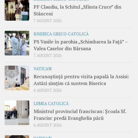
PF Claudiu, la Schitul „Sfânta Cruce” din
Stânceni
7 AUGUST 2026
BISERICA GRECO-CATOLICĂ
PS Vasile în parohia „Schimbarea la Față” –
Valea Caselor din Bârsana
7 AUGUST 2026
VATICAN
Recunoștință pentru vizita papală la Assisi:
Astăzi simțim că suntem Biserica
6 AUGUST 2026
LUMEA CATOLICĂ
Ministrul provincial franciscan: Școala Sf.
Francisc predă Evanghelia păcii
6 AUGUST 2026