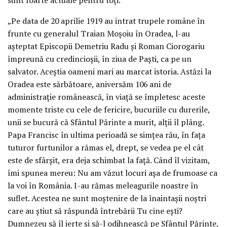
„Pe data de 20 aprilie 1919 au intrat trupele române în
frunte cu generalul Traian Moșoiu în Oradea, l-au
așteptat Episcopii Demetriu Radu și Roman Ciorogariu
împreună cu credincioșii, în ziua de Paști, ca pe un
salvator. Aceștia oameni mari au marcat istoria. Astăzi la
Oradea este sărbătoare, aniversăm 106 ani de
administrație românească, în viață se împletesc aceste
momente triste cu cele de fericire, bucuriile cu durerile,
unii se bucură că Sfântul Părinte a murit, alții îl plâng.
Papa Francisc în ultima perioadă se simțea rău, în fața
tuturor furtunilor a rămas el, drept, se vedea pe el cât
este de sfârșit, era deja schimbat la față. Când îl vizitam,
îmi spunea mereu: Nu am văzut locuri așa de frumoase ca
la voi în România. I-au rămas meleagurile noastre în
suflet. Acestea ne sunt moștenire de la înaintașii noștri
care au știut să răspundă întrebării Tu cine ești?
Dumnezeu să îl ierte și să-l odihnească pe Sfântul Părinte,