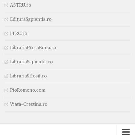
ASTRU.ro
EdituraSapientia.ro
ITRC.ro
LibrariaPresaBuna.ro
LibrariaSapientia.ro
LibrariaSfIosif.ro
PioRomeno.com
Viata-Crestina.ro