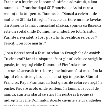
Francisc a înțeles ce înseamnă sărăcia adevărată, a luat
numele de Francisc după Sf. Francisc de Assisi care a
renunțat la tot pentru Dumnezeu. Dânsul a celebrat de
multe ori Sfânta Liturghie în acele cartiere numite favelas
din America latină, cunoscând sărăcia, spunea că Biserica
este un spital unde Domnul ne vindecă pe toți. Sfântul
Părinte ne-a iubit, a fost și la Blaj la beatificarea celor 7
Fericiți Episcopi martiri.”
„Ioan Botezătorul a fost întrebat în Evanghelia de astăzi:
Tu cine ești? Iar el a răspuns: Sunt glasul celui ce strigă în
pustie, îndreptați căile Domnului! Fiecăruia ni se
adresează această întrebare și ne îndeamnă să medităm la
faptul că suntem glasul celui ce strigă în pustie, Sfântul
Francisc, Papa Francisc, au fost glasurile celui ce strigă în
pustie. Fiecare acolo unde suntem, în familie, la locul de
muncă, suntem glasul ce strigă în pustie și trebuie să
îndreptăm căile Domnului. Aceste cuvinte ale Evangheliei
sunt foarte actuale pentru toți.”