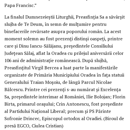
Papa Francisc.”
La finalul Dumnezeieștii Liturghii, Preasfinția Sa a săvârșit
slujba de Te Deum, în semn de mulțumire pentru
binefacerile revărsate asupra poporului român. La acest
moment solemn au fost prezenți distinși oaspeți, printre
care și Dinu Iancu-Sălăjanu, președintele Consiliului
Județean Sălaj, aflat la Oradea cu prilejul aniversării celor
106 ani de administrație românească. După slujbă,
Preasfințitul Virgil Bercea a luat parte la manifestările
organizate de Primăria Municipiului Oradea în fața statuii
Generalului Traian Moșoiu, de lângă Parcul Nicolae
Bălcescu. Printre cei prezenți s-au numărat și Excelența
Sa, președintele interimar al României, Ilie Bolojan; Florin
Birta, primarul orașului; Crin Antonescu, fost președinte
al Partidului Național Liberal; precum și PS Părinte
Sofronie Drincec, Episcopul ortodox al Oradiei. (Biroul de
presă EGCO, Ciulea Cristian)