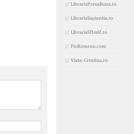
LibrariaPresaBuna.ro
LibrariaSapientia.ro
LibrariaSfIosif.ro
PioRomeno.com
Viata-Crestina.ro