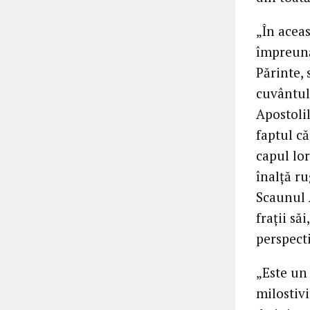
„În aceas
împreună
Părinte, 
cuvântul
Apostolil
faptul c
capul lor
înalță r
Scaunul 
frații să
perspecti
„Este un
milostiv