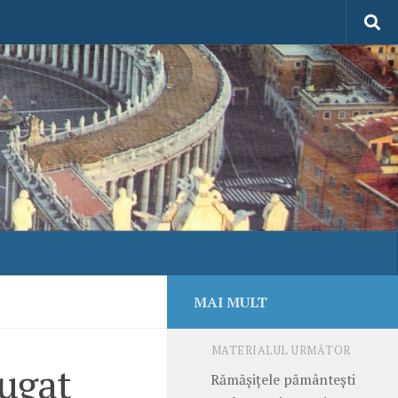
MAI MULT
MATERIALUL URMĂTOR
ugat
Rămășițele pământești