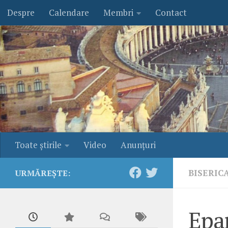
Despre
Calendare
Membri
Contact
Skip to content
Toate ştirile
Video
Anunţuri
BISERIC
URMĂREȘTE:
Epa