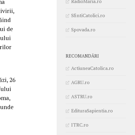
RadioMaria.ro
ma
virii,
SfintiCatolici.ro
răind
ui de
Spovada.ro
ului
rilor
RECOMANDĂRI
ActiuneaCatolica.ro
ăzi, 26
AGRU.ro
fului
ASTRU.ro
oma,
i unde
EdituraSapientia.ro
ITRC.ro