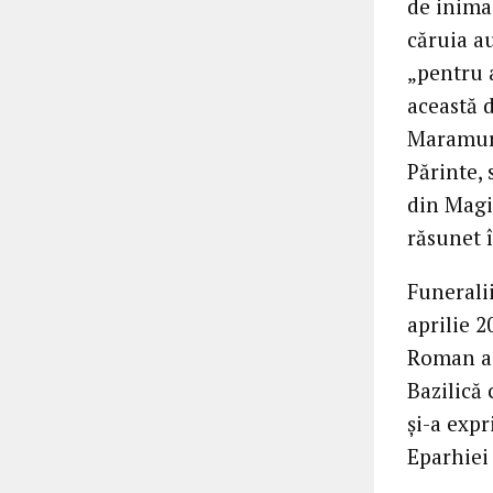
de inima 
căruia au
„pentru 
această 
Maramure
Părinte, 
din Magis
răsunet 
Funeralii
aprilie 2
Roman a 
Bazilică
și-a expr
Eparhiei