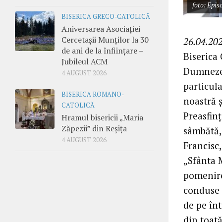
foto: Epi
BISERICA GRECO-CATOLICĂ
Aniversarea Asociației
Cercetașii Munților la 30
26.04.202
de ani de la înființare –
Biserica
Jubileul ACM
Dumnezeu
4 AUGUST 2026
particula
BISERICA ROMANO-
noastră ș
CATOLICĂ
Preasfinț
Hramul bisericii „Maria
Zăpezii” din Reșița
sâmbătă, 
4 AUGUST 2026
Francisc,
„Sfânta 
pomenire 
conduse 
de pe înt
din toat