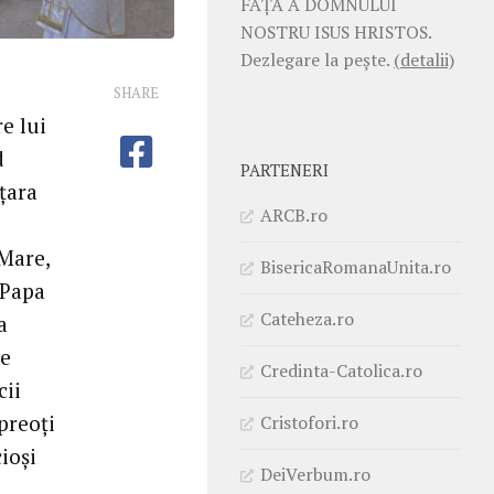
FAŢĂ A DOMNULUI
NOSTRU ISUS HRISTOS.
Dezlegare la pește.
(detalii)
SHARE
e lui
d
PARTENERI
țara
ARCB.ro
 Mare,
BisericaRomanaUnita.ro
 Papa
Cateheza.ro
a
de
Credinta-Catolica.ro
cii
preoți
Cristofori.ro
ioși
DeiVerbum.ro