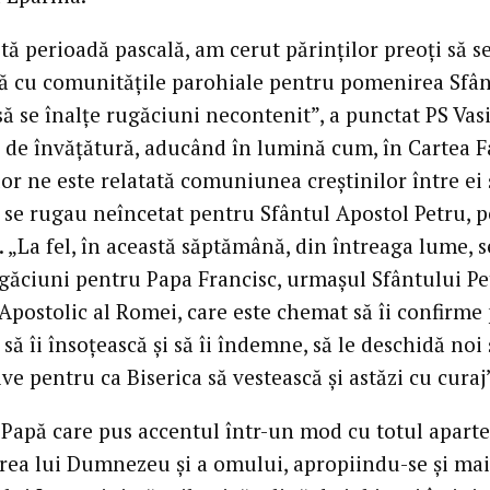
tă perioadă pascală, am cerut părinților preoți să s
 cu comunitățile parohiale pentru pomenirea Sfân
să se înalțe rugăciuni necontenit”, a punctat PS Vasi
 de învățătură, aducând în lumină cum, în Cartea F
or ne este relatată comuniunea creștinilor între ei 
ă se rugau neîncetat pentru Sfântul Apostol Petru, 
. „La fel, în această săptămână, din întreaga lume, s
ugăciuni pentru Papa Francisc, urmașul Sfântului Pe
Apostolic al Romei, care este chemat să îi confirme
i, să îi însoțească și să îi îndemne, să le deschidă noi 
ve pentru ca Biserica să vestească și astăzi cu curaj
 Papă care pus accentul într-un mod cu totul aparte
irea lui Dumnezeu și a omului, apropiindu-se și ma