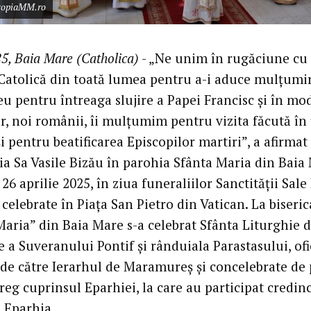
scopiaMM.ro
5, Baia Mare (Catholica)
- „Ne unim în rugăciune cu
 Catolică din toată lumea pentru a-i aduce mulțumir
 pentru întreaga slujire a Papei Francisc și în mo
r, noi românii, îi mulțumim pentru vizita făcută în 
i pentru beatificarea Episcopilor martiri”, a afirmat
ia Sa Vasile Bizău în parohia Sfânta Maria din Baia
26 aprilie 2025, în ziua funeraliilor Sanctității Sale
 celebrate în Piața San Pietro din Vatican. La biseric
Maria” din Baia Mare s-a celebrat Sfânta Liturghie 
a Suveranului Pontif și rânduiala Parastasului, ofi
de către Ierarhul de Maramureș și concelebrate de 
reg cuprinsul Eparhiei, la care au participat credinc
ă Eparhia.