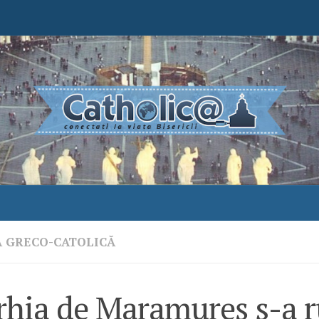
A GRECO-CATOLICĂ
rhia de Maramureș s-a r