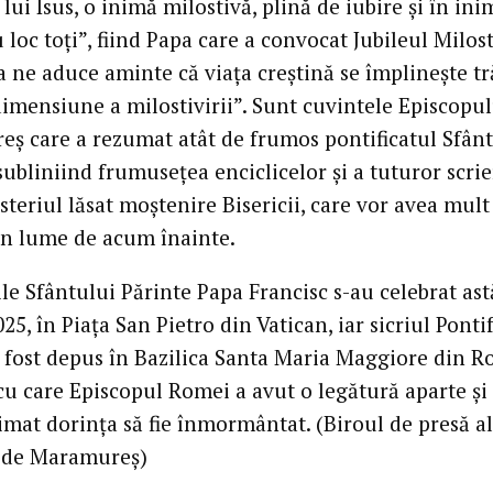
lui Isus, o inimă milostivă, plină de iubire și în ini
 loc toți”, fiind Papa care a convocat Jubileul Milosti
a ne aduce aminte că viața creștină se împlinește t
dimensiune a milostivirii”. Sunt cuvintele Episcopul
ș care a rezumat atât de frumos pontificatul Sfânt
subliniind frumusețea enciclicelor și a tuturor scrie
teriul lăsat moștenire Bisericii, care vor avea mult
în lume de acum înainte.
le Sfântului Părinte Papa Francisc s-au celebrat ast
025, în Piața San Pietro din Vatican, iar sicriul Ponti
fost depus în Bazilica Santa Maria Maggiore din R
 cu care Episcopul Romei a avut o legătură aparte ș
imat dorința să fie înmormântat. (Biroul de presă al
 de Maramureș)