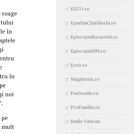
EGCO.ro
e roage
tului
EparhiaClujGherla.ro
le în
EpiscopiaBucuresti.ro
aptele
și
EpiscopiaMM.ro
pentru
Ercis.ro
e
tru în
Magisteriu.ro
 pe
Pastoratie.ro
și noi
”.
ProFamilia.ro
 pe
Radio Vatican
i mult