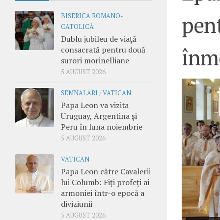
pent
BISERICA ROMANO-
CATOLICĂ
Dublu jubileu de viață
înm
consacrată pentru două
surori morinelliane
5 AUGUST 2026
SEMNALĂRI
/
VATICAN
Papa Leon va vizita
Uruguay, Argentina și
Peru în luna noiembrie
5 AUGUST 2026
VATICAN
Papa Leon către Cavalerii
lui Columb: Fiți profeți ai
armoniei într-o epocă a
diviziunii
5 AUGUST 2026