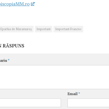
piscopiaMM.ro
Eparhia de Maramureș
Important
Important-Francisc
N RĂSPUNS
ariu
*
Email
*