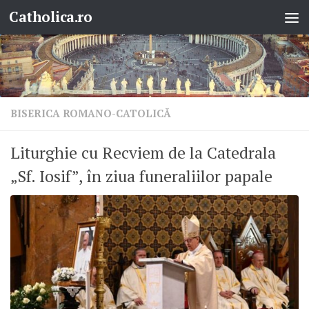
Catholica.ro
Skip to content
BISERICA ROMANO-CATOLICĂ
Liturghie cu Recviem de la Catedrala
„Sf. Iosif”, în ziua funeraliilor papale