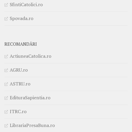
SfintiCatolici.ro
Spovada.ro
RECOMANDĂRI
ActiuneaCatolica.ro
AGRU.ro
ASTRU.ro
EdituraSapientia.ro
ITRC.ro
LibrariaPresaBuna.ro