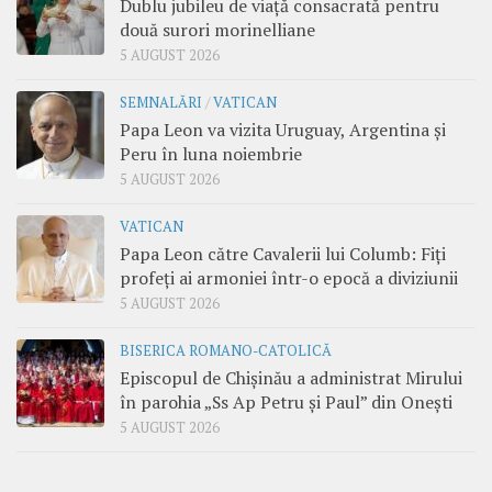
Dublu jubileu de viață consacrată pentru
două surori morinelliane
5 AUGUST 2026
SEMNALĂRI
/
VATICAN
Papa Leon va vizita Uruguay, Argentina și
Peru în luna noiembrie
5 AUGUST 2026
VATICAN
Papa Leon către Cavalerii lui Columb: Fiți
profeți ai armoniei într-o epocă a diviziunii
5 AUGUST 2026
BISERICA ROMANO-CATOLICĂ
Episcopul de Chișinău a administrat Mirului
în parohia „Ss Ap Petru și Paul” din Onești
5 AUGUST 2026