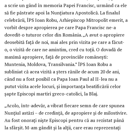
a scrie un gând în memoria Papei Francisc, urmând ca ele
să fie păstrate apoi la Nunțiatura Apostolică. La finalul
celebrării, ÎPS Ioan Robu, Arhiepiscop Mitropolit emerit, a
vorbit despre apropierea pe care Papa Francisc ne-a
dovedit-o tuturor celor din România. „A avut o apropiere
deosebită față de noi, mai ales prin vizita pe care a făcut-
o, o vizită de care ne amintim, cred cu toții. O dovadă de
maximă apropiere, față de provinciile românești:
Muntenia, Moldova, Transilvania.” ÎPS Ioan Robu a
subliniat că acea vizită a șters rănile de acum 20 de ani,
când nu a fost posibil ca Papa Ioan Paul al II-lea nu a
putut vizita acele locuri, și importanța beatificării celor
șapte Episcopi martiri greco-catolici, la Blaj.
„Acolo, într-adevăr, a vibrat fiecare semn de care spunea
Nunțiul astăzi – de credință, de apropiere și de milostivire.
Au fost onorați niște Episcopi pentru că au rezistat până
la sfârșit. M-am gândit și la alții, care erau reprezentați