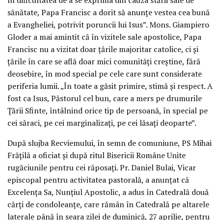
sănătate, Papa Francisc a dorit să anunțe vestea cea bună
a Evangheliei, potrivit poruncii lui Isus”. Mons. Giampiero
Gloder a mai amintit că în vizitele sale apostolice, Papa
Francisc nu a vizitat doar țările majoritar catolice, ci și
țările în care se află doar mici comunități creștine, fără
deosebire, în mod special pe cele care sunt considerate
periferia lumii. „În toate a găsit primire, stimă și respect. A
fost ca Isus, Păstorul cel bun, care a mers pe drumurile
Țării Sfinte, întâlnind orice tip de persoană, în special pe
cei săraci, pe cei marginalizați, pe cei lăsați deoparte”.
După slujba Recviemului, în semn de comuniune, PS Mihai
Frățilă a oficiat și după ritul Bisericii Române Unite
rugăciunile pentru cei răposați. Pr. Daniel Bulai, Vicar
episcopal pentru activitatea pastorală, a anunțat că
Excelența Sa, Nunțiul Apostolic, a adus în Catedrală două
cărți de condoleanțe, care rămân în Catedrală pe altarele
laterale până în seara zilei de duminică, 27 aprilie, pentru