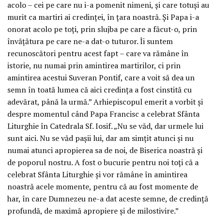
acolo – cei pe care nu i-a pomenit nimeni, și care totuși au
murit ca martiri ai credinței, în țara noastră. Și Papa i-a
onorat acolo pe toți, prin slujba pe care a făcut-o, prin
învățătura pe care ne-a dat-o tuturor. Îi suntem
recunoscători pentru acest fapt – care va rămâne în
istorie, nu numai prin amintirea martirilor, ci prin
amintirea acestui Suveran Pontif, care a voit să dea un
semn în toată lumea că aici credința a fost cinstită cu
adevărat, până la urmă.” Arhiepiscopul emerit a vorbit și
despre momentul când Papa Francisc a celebrat Sfânta
Liturghie în Catedrala Sf. Iosif. „Nu se văd, dar urmele lui
sunt aici. Nu se văd pașii lui, dar am simțit atunci și nu
numai atunci apropierea sa de noi, de Biserica noastră și
de poporul nostru. A fost o bucurie pentru noi toți că a
celebrat Sfânta Liturghie și vor rămâne în amintirea
noastră acele momente, pentru că au fost momente de
har, în care Dumnezeu ne-a dat aceste semne, de credință
profundă, de maximă apropiere și de milostivire.”