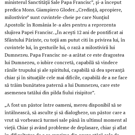
ministerul Sanctității Sale Papa Francisc”, și-a început
predica Mons. Giampiero Gloder. „Credință, apropiere,
milostivire” sunt cuvintele-cheie pe care Nunțiul
Apostolic în România le-a ales pentru a reprezenta
slujirea Papei Francisc. „În acești 12 ani de pontificat ai
Sfântului Părinte, cu toții am putut citi în privirea lui, în
cuvintele lui, în gesturile lui, o rază a milostivirii lui
Dumnezeu. Papa Francisc ne-a arătat ce este dragostea
lui Dumnezeu, o iubire concretă, capabilă să vindece
rănile trupului și ale spiritului, capabilă să dea speranță
chiar și în situațiile cele mai dificile, capabilă de a ne face
să trăim bunătatea paternă a lui Dumnezeu, care este
asemenea tatălui din pilda fiului risipitor”.
„A fost un păstor între oameni, mereu disponibil să se
întâlnească, să asculte și să dialogheze, un păstor care a
vrut să vorbească turmei sale până în ultimul moment al
vieții. Chiar și având probleme de deplasare, chiar și aflat
în dificultatea de a se exprima din cauza stării sale de