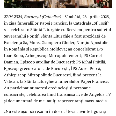
27.04.2025, București (Catholica)
- Sâmbătă, 26 aprilie 2025,
în ziua funeraliilor Papei Francisc, la Catedrala „Sf. Iosif”
s-a celebrat o Sfântă Liturghie cu Recviem pentru sufletul
Suveranului Pontif. Sfânta Liturghie a fost prezidată de
Excelența Sa, Mons. Giampiero Gloder, Nunțiu Apostolic
în România și Republica Moldova; au concelebrat ÎPS
Ioan Robu, Arhiepiscop Mitropolit emerit; PS Cornel
Damian, Episcop auxiliar de București; PS Mihai Frățilă,
Episcop greco-catolic de București; ÎPS Aurel Percă,
Arhiepiscop Mitropolit de București, fiind prezent la
Vatican, la Sfânta Liturghie a funeraliilor Papei Francisc.
Au participat numeroși credincioși și persoane
consacrate, celebrarea fiind transmisă live de Angelus TV
și documentată de mai mulți reprezentanți mass-media.
„Nu este ușor să rezumi în doar câteva cuvinte figura și