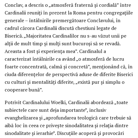
Conclav, a descris o „atmosferă fraternă și cordială” între
Cardinalii reuniți în prezent la Roma pentru congregațiile
generale – întâlnirile premergătoare Conclavului, în
cadrul cărora Cardinalii discută chestiuni legate de
Biserică. „Majoritatea Cardinalilor nu s-au văzut unii pe
alții de mult timp și mulți sunt bucuroși să se revadă.
Aceasta a fost și experiența mea”. Cardinalul a
caracterizat întâlnirile ca având „o atmosferă de lucru
foarte concentrată, calmă și concretă”, menționând că, în
ciuda diferențelor de perspectivă aduse de diferite Biserici
cu culturi și mentalități diferite, „există pur și simplu o
cooperare bună”.
Potrivit Cardinalului Woelki, Cardinalii abordează „toate
subiectele care sunt deja importante”, inclusiv
evanghelizarea și „aprofundarea teologică care trebuie să
aibă loc în ceea ce privește sinodalitatea și relația dintre
sinodalitate și ierarhie”. Discuțiile acoperă și provocări