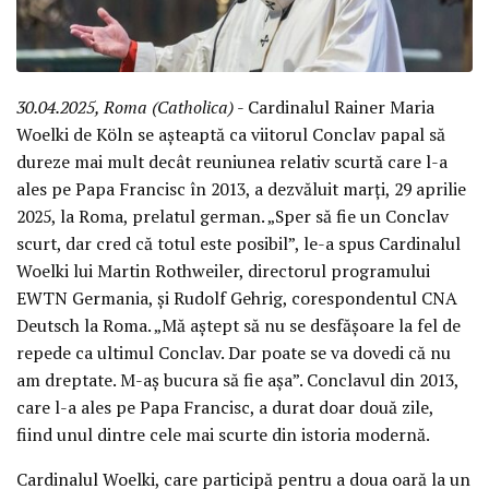
30.04.2025, Roma (Catholica)
- Cardinalul Rainer Maria
Woelki de Köln se așteaptă ca viitorul Conclav papal să
dureze mai mult decât reuniunea relativ scurtă care l-a
ales pe Papa Francisc în 2013, a dezvăluit marți, 29 aprilie
2025, la Roma, prelatul german. „Sper să fie un Conclav
scurt, dar cred că totul este posibil”, le-a spus Cardinalul
Woelki lui Martin Rothweiler, directorul programului
EWTN Germania, și Rudolf Gehrig, corespondentul CNA
Deutsch la Roma. „Mă aștept să nu se desfășoare la fel de
repede ca ultimul Conclav. Dar poate se va dovedi că nu
am dreptate. M-aș bucura să fie așa”. Conclavul din 2013,
care l-a ales pe Papa Francisc, a durat doar două zile,
fiind unul dintre cele mai scurte din istoria modernă.
Cardinalul Woelki, care participă pentru a doua oară la un