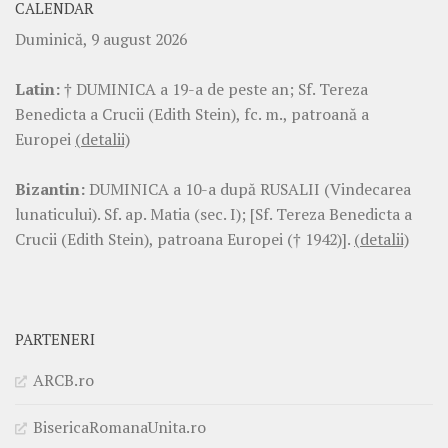
CALENDAR
Duminică, 9 august 2026
Latin:
† DUMINICA a 19-a de peste an; Sf. Tereza
Benedicta a Crucii (Edith Stein), fc. m., patroană a
Europei
(detalii)
Bizantin:
DUMINICA a 10-a după RUSALII (Vindecarea
lunaticului). Sf. ap. Matia (sec. I); [Sf. Tereza Benedicta a
Crucii (Edith Stein), patroana Europei († 1942)].
(detalii)
PARTENERI
ARCB.ro
BisericaRomanaUnita.ro