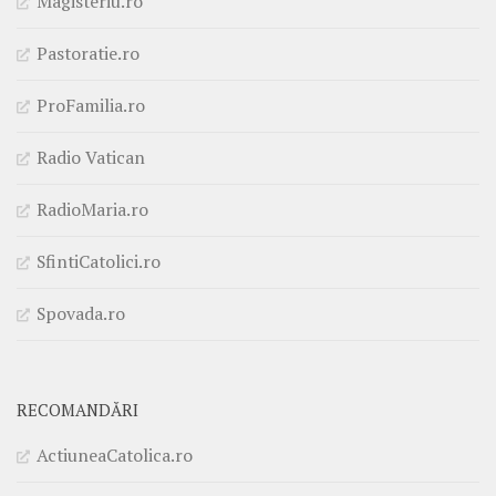
Magisteriu.ro
Pastoratie.ro
ProFamilia.ro
Radio Vatican
RadioMaria.ro
SfintiCatolici.ro
Spovada.ro
RECOMANDĂRI
ActiuneaCatolica.ro