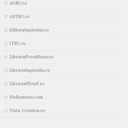
AGRU.ro
ASTRU.ro
EdituraSapientia.ro
ITRC.ro
LibrariaPresaBuna.ro
LibrariaSapientia.ro
LibrariaSfIosif.ro
PioRomeno.com
Viata-Crestina.ro