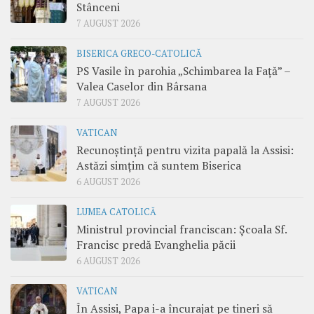
Stânceni
7 AUGUST 2026
BISERICA GRECO-CATOLICĂ
PS Vasile în parohia „Schimbarea la Față” –
Valea Caselor din Bârsana
7 AUGUST 2026
VATICAN
Recunoștință pentru vizita papală la Assisi:
Astăzi simțim că suntem Biserica
6 AUGUST 2026
LUMEA CATOLICĂ
Ministrul provincial franciscan: Școala Sf.
Francisc predă Evanghelia păcii
6 AUGUST 2026
VATICAN
În Assisi, Papa i-a încurajat pe tineri să