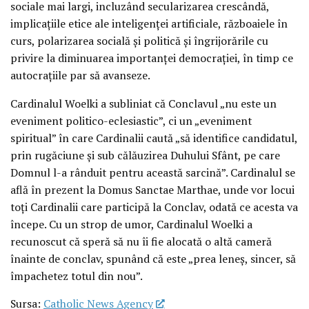
sociale mai largi, incluzând secularizarea crescândă,
implicațiile etice ale inteligenței artificiale, războaiele în
curs, polarizarea socială și politică și îngrijorările cu
privire la diminuarea importanței democrației, în timp ce
autocrațiile par să avanseze.
Cardinalul Woelki a subliniat că Conclavul „nu este un
eveniment politico-eclesiastic”, ci un „eveniment
spiritual” în care Cardinalii caută „să identifice candidatul,
prin rugăciune și sub călăuzirea Duhului Sfânt, pe care
Domnul l-a rânduit pentru această sarcină”. Cardinalul se
află în prezent la Domus Sanctae Marthae, unde vor locui
toți Cardinalii care participă la Conclav, odată ce acesta va
începe. Cu un strop de umor, Cardinalul Woelki a
recunoscut că speră să nu îi fie alocată o altă cameră
înainte de conclav, spunând că este „prea leneș, sincer, să
împachetez totul din nou”.
Sursa:
Catholic News Agency