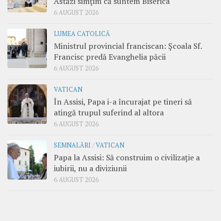
Astăzi simțim că suntem Biserica
6 AUGUST 2026
LUMEA CATOLICĂ
Ministrul provincial franciscan: Școala Sf.
Francisc predă Evanghelia păcii
6 AUGUST 2026
VATICAN
În Assisi, Papa i-a încurajat pe tineri să
atingă trupul suferind al altora
6 AUGUST 2026
SEMNALĂRI
/
VATICAN
Papa la Assisi: Să construim o civilizație a
iubirii, nu a diviziunii
6 AUGUST 2026