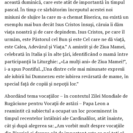
această duminică, care este atât de importantă în timpul
pascal. În timp ce sărbătorim începutul acestei noi
misiuni de slujire la care m-a chemat Biserica, nu există un
exemplu mai bun decât Isus Cristos însuși, căruia îi dăm
viața noastră și de care depindem. Isus Cristos, pe care îl
urmăm, este Păstorul cel Bun și este Cel care ne dă viață,
este Calea, Adevărul și Viața.” A amintit și de Ziua Mamei,
celebrată în Italia și în alte țări, identificând o mamă între
participanții la Liturghie: „«La mulți ani» de Ziua Mamei!”,
i-a spus Pontiful. „Una dintre cele mai minunate expresii
ale iubirii lui Dumnezeu este iubirea revărsată de mame, în
special față de copiii și nepoții lor.”
Abordând tema vocațiilor – în contextul Zilei Mondiale de
Rugăciune pentru Vocații de astăzi – Papa Leon a
reamintit că subiectul a ocupat un loc proeminent în
timpul recentelor întâlniri ale Cardinalilor, atât înainte,
cât și după alegerea sa: „Am vorbit mult despre vocațiile
din Biserică și despre cât de important este ca noi toți să