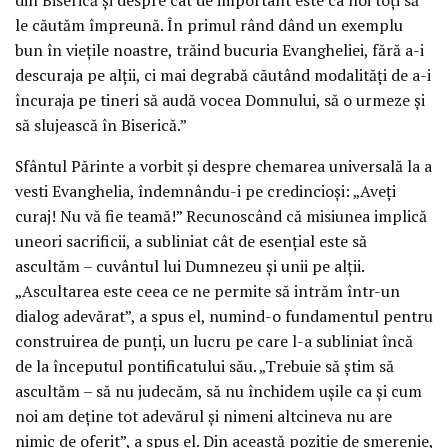
le căutăm împreună. În primul rând dând un exemplu
bun în viețile noastre, trăind bucuria Evangheliei, fără a-i
descuraja pe alții, ci mai degrabă căutând modalități de a-i
încuraja pe tineri să audă vocea Domnului, să o urmeze și
să slujească în Biserică.”
Sfântul Părinte a vorbit și despre chemarea universală la a
vesti Evanghelia, îndemnându-i pe credincioși: „Aveți
curaj! Nu vă fie teamă!” Recunoscând că misiunea implică
uneori sacrificii, a subliniat cât de esențial este să
ascultăm – cuvântul lui Dumnezeu și unii pe alții.
„Ascultarea este ceea ce ne permite să intrăm într-un
dialog adevărat”, a spus el, numind-o fundamentul pentru
construirea de punți, un lucru pe care l-a subliniat încă
de la începutul pontificatului său. „Trebuie să știm să
ascultăm – să nu judecăm, să nu închidem ușile ca și cum
noi am deține tot adevărul și nimeni altcineva nu are
nimic de oferit”, a spus el. Din această poziție de smerenie,