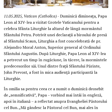
11.05.2025, Vatican (Catholica)
- Duminică dimineața, Papa
Leon al XIV-lea a vizitat Grotele Vaticanului pentru a
celebra Sfânta Liturghie la altarul de lângă mormântul
Sfântului Petru. Potrivit unei declarații a biroului de presă
al Sfântului Scaun, Liturghia a fost concelebrată de pr.
Alejandro Moral Anton, Superior general al Ordinului
Sfântului Augustin. După Liturghie, Papa Leon al XIV-lea
a petrecut un timp în rugăciune, în tăcere, la mormintele
predecesorilor săi. Unul dintre frații Sfântului Părinte,
John Prevost, a fost în mica audiență participantă la
Liturghie.
În omilia sa pentru ceea ce a numit o duminică deosebit
de „semnificativă”, Papa – vorbind mai întâi în engleză,
apoi în italiană – a reflectat asupra Evangheliei Păstorului
cel Bun. „Mă gândesc la Păstorul cel Bun, mai ales în