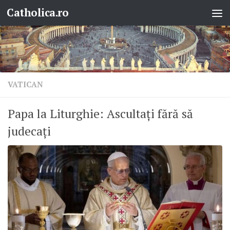
Catholica.ro
Skip to content
VATICAN
Papa la Liturghie: Ascultați fără să
judecați