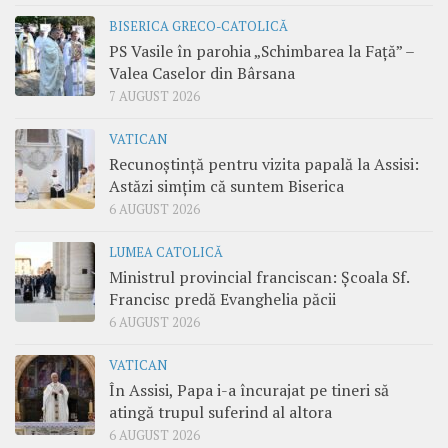
BISERICA GRECO-CATOLICĂ
PS Vasile în parohia „Schimbarea la Față” –
Valea Caselor din Bârsana
7 AUGUST 2026
VATICAN
Recunoștință pentru vizita papală la Assisi:
Astăzi simțim că suntem Biserica
6 AUGUST 2026
LUMEA CATOLICĂ
Ministrul provincial franciscan: Școala Sf.
Francisc predă Evanghelia păcii
6 AUGUST 2026
VATICAN
În Assisi, Papa i-a încurajat pe tineri să
atingă trupul suferind al altora
6 AUGUST 2026