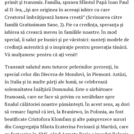
primit și transmis. Familia, spunea Sfântul Papă Ioan Paul
al II-lea, „își are originea în aceeași iubire cu care
Creatorul îmbrățișează lumea creată” (Scrisoarea către
familii Gratissimam Sane, 2). Fie ca credința, speranța și
iubirea să crească mereu în familiile noastre. În mod
special, îi salut pe bunici și pe vârstnici: sunteți modele de
credință autentică și o inspirație pentru generația tânără.
Vă mulțumesc pentru că ați venit!
Transmit salutul meu tuturor pelerinilor prezenți, în
special celor din Dieceza de Mondovì, în Piemont. Astăzi,
în Italia și în multe părți ale lumii, se celebrează
solemnitatea Înălțării Domnului. Este o sărbătoare
frumoasă, care ne face să privim cu nerăbdare spre
finalul călătoriei noastre pământești. În acest sens, aș dori
să remarc faptul că ieri, la Braniewo, în Polonia, au fost
beatificate Cristofora Klomfass și alte paisprezece surori
din Congregația Sfânta Ecaterina Fecioară și Martiră, care
au fost ucise în 1945, când Armata Roșie a invadat Polonia.