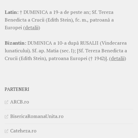
Latin:
† DUMINICA a 19-a de peste an; Sf. Tereza
Benedicta a Crucii (Edith Stein), fc. m., patroană a
Europei
(detalii)
Bizantin:
DUMINICA a 10-a după RUSALII (Vindecarea
lunaticului). Sf. ap. Matia (sec. I); [Sf. Tereza Benedicta a
Crucii (Edith Stein), patroana Europei († 1942)].
(detalii)
PARTENERI
ARCB.ro
BisericaRomanaUnita.ro
Cateheza.ro