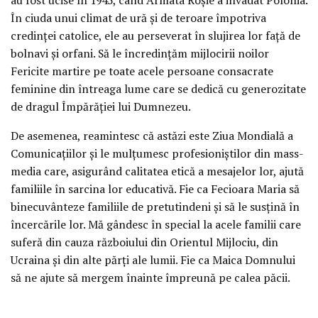
În ciuda unui climat de ură și de teroare împotriva
credinței catolice, ele au perseverat în slujirea lor față de
bolnavi și orfani. Să le încredințăm mijlocirii noilor
Fericite martire pe toate acele persoane consacrate
feminine din întreaga lume care se dedică cu generozitate
de dragul Împărăției lui Dumnezeu.
De asemenea, reamintesc că astăzi este Ziua Mondială a
Comunicațiilor și le mulțumesc profesioniștilor din mass-
media care, asigurând calitatea etică a mesajelor lor, ajută
familiile în sarcina lor educativă. Fie ca Fecioara Maria să
binecuvânteze familiile de pretutindeni și să le susțină în
încercările lor. Mă gândesc în special la acele familii care
suferă din cauza războiului din Orientul Mijlociu, din
Ucraina și din alte părți ale lumii. Fie ca Maica Domnului
să ne ajute să mergem înainte împreună pe calea păcii.