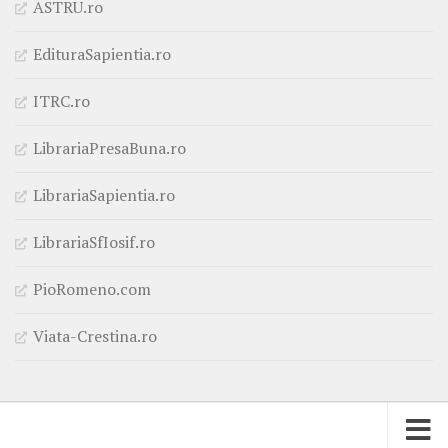
ASTRU.ro
EdituraSapientia.ro
ITRC.ro
LibrariaPresaBuna.ro
LibrariaSapientia.ro
LibrariaSfIosif.ro
PioRomeno.com
Viata-Crestina.ro