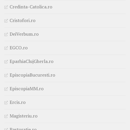
Credinta-Catolica.ro
Cristofori.ro
DeiVerbum.ro
EGCO.ro
EparhiaClujGherla.ro
EpiscopiaBucuresti.ro
EpiscopiaMM.ro
Ercis.ro
Magisteriu.ro
Pastoratie.ro