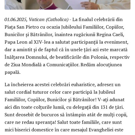
01.06.2025, Vatican (Catholica)
- La finalul celebrării din
Piața San Pietro cu ocazia Jubileului Familiilor, Copiilor,
Bunicilor și Bătrânilor, înaintea rugăciunii Regina Caeli,
Papa Leon al XIV-lea a salutat participanții la eveniment,
dar a amintit și de faptul că în unele țări azi este marcată
Înălțarea Domnului, de beatificările din Polonia, respectiv
de Ziua Mondială a Comunicațiilor. Redăm alocuțiunea
papală.
La încheierea acestei celebrări euharistice, adresez un
salut cordial tuturor celor care participă la Jubileul
Familiilor, Copiilor, Bunicilor și Bătrânilor! V-ați adunat
aici din toate colțurile lumii, cu delegații din 131 de țări.
Sunt deosebit de bucuros să întâmpin atât de mulți copii,
care ne redau speranța! Salut toate familiile, care sunt
mici biserici domestice în care mesajul Evangheliei este