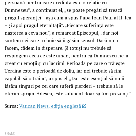
persoană pentru care credința este o relație cu
Dumnezeu”, a continuat el, „se poate pregăti să treacă
pragul speranței – așa cum a spus Papa Ioan Paul al II-lea
– și apoi pragul eternității”. „Fiecare suferință este
nașterea a ceva nou”, a remarcat Episcopul, „dar noi
suntem cei care trebuie să îi găsim sensul. Dacă nu o
facem, cădem în disperare. Și totuși nu trebuie să
respingem ceea ce este uman, pentru că Dumnezeu ne-a
creat cu emoții și cu lacrimi. Perioada pe care o trăiește
Ucraina este o perioadă de doliu, iar noi trebuie să fim
capabili să o trăim”, a spus el. „Dar este esențial să nu îi
lăsăm singuri pe cei care suferă pierderi – trebuie să le
oferim sprijin. Adesea, este suficient doar să fim prezenți.”
Sursa:
Vatican News, ediția engleză
SHARE