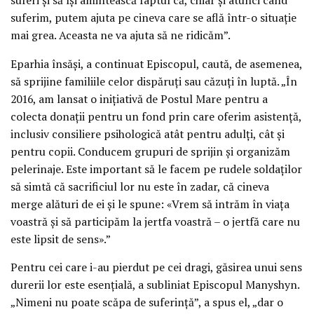
suferim, putem ajuta pe cineva care se află într-o situație
mai grea. Aceasta ne va ajuta să ne ridicăm”.
Eparhia însăși, a continuat Episcopul, caută, de asemenea,
să sprijine familiile celor dispăruți sau căzuți în luptă. „În
2016, am lansat o inițiativă de Postul Mare pentru a
colecta donații pentru un fond prin care oferim asistență,
inclusiv consiliere psihologică atât pentru adulți, cât și
pentru copii. Conducem grupuri de sprijin și organizăm
pelerinaje. Este important să le facem pe rudele soldaților
să simtă că sacrificiul lor nu este în zadar, că cineva
merge alături de ei și le spune: «Vrem să intrăm în viața
voastră și să participăm la jertfa voastră – o jertfă care nu
este lipsit de sens».”
Pentru cei care i-au pierdut pe cei dragi, găsirea unui sens
durerii lor este esențială, a subliniat Episcopul Manyshyn.
„Nimeni nu poate scăpa de suferință”, a spus el, „dar o