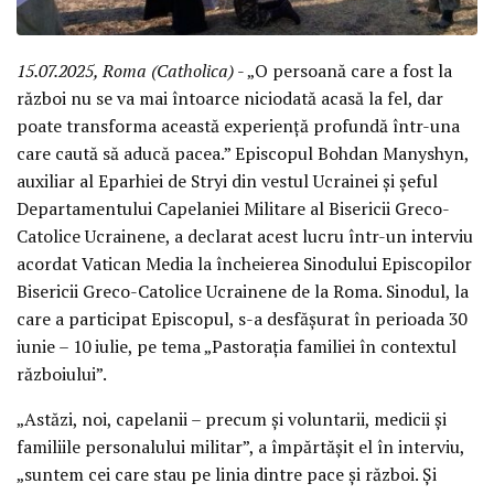
15.07.2025, Roma (Catholica)
- „O persoană care a fost la
război nu se va mai întoarce niciodată acasă la fel, dar
poate transforma această experiență profundă într-una
care caută să aducă pacea.” Episcopul Bohdan Manyshyn,
auxiliar al Eparhiei de Stryi din vestul Ucrainei și șeful
Departamentului Capelaniei Militare al Bisericii Greco-
Catolice Ucrainene, a declarat acest lucru într-un interviu
acordat Vatican Media la încheierea Sinodului Episcopilor
Bisericii Greco-Catolice Ucrainene de la Roma. Sinodul, la
care a participat Episcopul, s-a desfășurat în perioada 30
iunie – 10 iulie, pe tema „Pastorația familiei în contextul
războiului”.
„Astăzi, noi, capelanii – precum și voluntarii, medicii și
familiile personalului militar”, a împărtășit el în interviu,
„suntem cei care stau pe linia dintre pace și război. Și