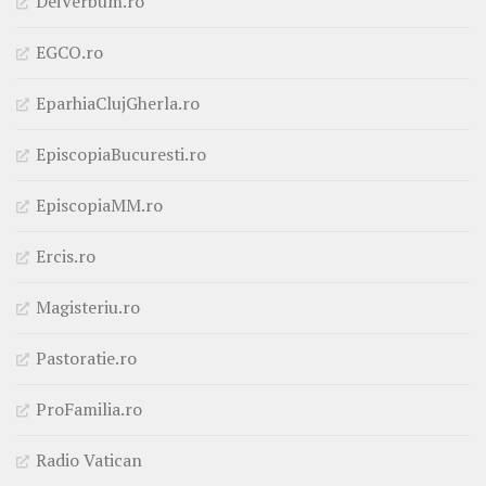
DeiVerbum.ro
EGCO.ro
EparhiaClujGherla.ro
EpiscopiaBucuresti.ro
EpiscopiaMM.ro
Ercis.ro
Magisteriu.ro
Pastoratie.ro
ProFamilia.ro
Radio Vatican