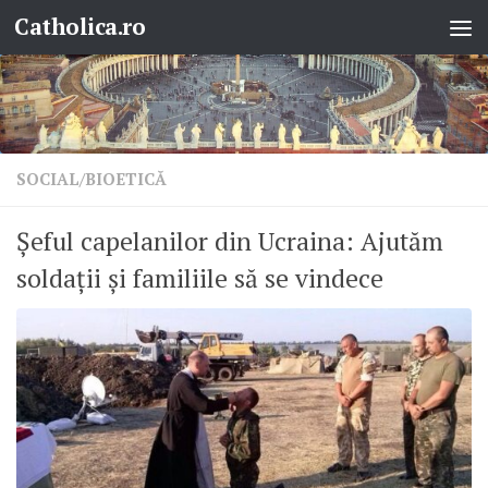
Catholica.ro
Skip to content
SOCIAL/BIOETICĂ
Șeful capelanilor din Ucraina: Ajutăm
soldații și familiile să se vindece