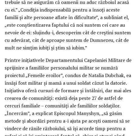
trebuie să ne asigurăm că oamenii nu aduc războiul acasă
cu ei.” „Condiția indispensabilă pentru a însoți aceste
familii și alte persoane aflate în dificultate”, a subliniat el,
„este conștientizarea faptului că noi suntem cei care au
nevoie de ei: slujindu-i, descoperim cât de creștini suntem
cu adevărat, cât de aproape suntem de Dumnezeu, cât de
mult ne simțim iubiți și știm să iubim.”
Printre inițiativele Departamentului Capelaniei Militare de
sprijinire a familiilor personalului militar se numără
proiectul „Femeile eroilor”, condus de Natalia Dubchak, ea
însăși fost militar și mamă a unui soldat căzut la datorie.
Inițiativa oferă cursuri de formare și întâlniri, dar mai ales
crearea de comunități: există deja peste 27 de astfel de
cercuri familiale – comunități ale familiilor soldaților.
„Încercăm”, a explicat Episcopul Manyshyn, „să găsim
metode și abordări pentru a-i ajuta pe acești oameni să se
vindece de rănile războiului, să își acorde timp pentru a
suferi și să își amintească faptul că, chiar și atunci când