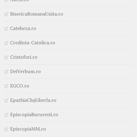
BisericaRomanaUnita.ro
Cateheza.ro
Credinta-Catolica.ro
Cristofori.ro
DeiVerbum.ro
EGCO.ro
EparhiaClujGherla.ro
EpiscopiaBucuresti.ro
EpiscopiaMM.ro