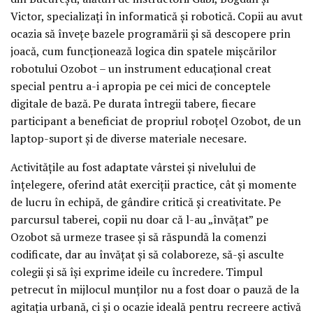
Victor, specializați în informatică și robotică. Copii au avut
ocazia să învețe bazele programării și să descopere prin
joacă, cum funcționează logica din spatele mișcărilor
robotului Ozobot – un instrument educațional creat
special pentru a-i apropia pe cei mici de conceptele
digitale de bază. Pe durata întregii tabere, fiecare
participant a beneficiat de propriul roboțel Ozobot, de un
laptop-suport și de diverse materiale necesare.
Activitățile au fost adaptate vârstei și nivelului de
înțelegere, oferind atât exerciții practice, cât și momente
de lucru în echipă, de gândire critică și creativitate. Pe
parcursul taberei, copii nu doar că l-au „învățat” pe
Ozobot să urmeze trasee și să răspundă la comenzi
codificate, dar au învățat și să colaboreze, să-și asculte
colegii și să își exprime ideile cu încredere. Timpul
petrecut în mijlocul munților nu a fost doar o pauză de la
agitația urbană, ci și o ocazie ideală pentru recreere activă