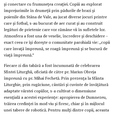
și conectare cu frumusețea creației. Copiii au explorat
împrejurimile în drumeții prin pădurile de brazi și
poienile din Stâna de Vale, au jucat diverse jocuri printre
care și fotbal, s-au bucurat de aer curat și au construit
legături de prietenie care vor rămâne vii în sufletele lor.
Atmosfera a fost una de veselie, încredere și deschidere –
exact ceea ce își dorește o comunitate parohială vie: „copii
care învață împreună, se roagă împreună și se bucură de
viață împreună.”
Fiecare zi din tabără a fost încununată de celebrarea
Sfintei Liturghii, oficiată de către pr. Marius Obreja
împreună cu pr. Mihai Fechetă. Prin prezența la Sfânta
Liturghie, prin rugăciune, cântări și cuvinte de învățătură
adaptate vârstei copiilor, s-a cultivat o dimensiune
esențială a acestei experiențe: apropierea de Dumnezeu,
trăirea credinței în mod viu și firesc, chiar și în mijlocul
unei tabere de robotică. Pentru mulți dintre copii, aceasta