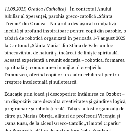
11.08.2025, Oradea (Catholica)
- În contextul Anului
Jubiliar al Speranței, parohia greco-catolică „Sfânta
Treime” din Oradea – Nufărul a desfășurat o inițiativă
inedită și profund inspiratoare pentru copii din parohie, o
tabără de robotică organizată în perioada 1-7 august 2025
la Cantonul „Sfânta Maria” din Stâna de Vale, un loc
binecuvântat de natură și încărcat de liniște spirituală.
Această experiență a reunit educația – robotica, formarea
spirituală și comuniunea în mijlocul creației lui
Dumnezeu, oferind copiilor un cadru echilibrat pentru
creștere intelectuală și sufletească.
Educație prin joacă și descoperire: întâlnirea cu Ozobot –
un dispozitiv care dezvoltă creativitatea și gândirea logică,
programare și robotică reală. Tabăra a fost organizată de
către pr. Marius Obreja, alături de profesorii Vicențiu și
Oana Rusu, de la Liceul Greco-Catolic „Timotei Cipariu”
din București, alături de instructorii Gabi, Bogdan și