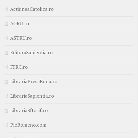
ActiuneaCatolica.ro
AGRU.ro
ASTRU.ro
EdituraSapientia.ro
ITRC.ro
LibrariaPresaBuna.ro
LibrariaSapientia.ro
LibrariaSfIosif.ro
PioRomeno.com