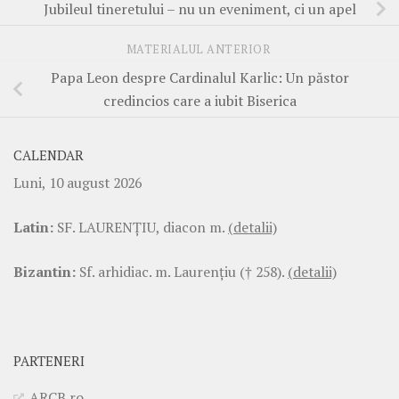
Jubileul tineretului – nu un eveniment, ci un apel
MATERIALUL ANTERIOR
Papa Leon despre Cardinalul Karlic: Un păstor
credincios care a iubit Biserica
CALENDAR
Luni, 10 august 2026
Latin:
SF. LAURENŢIU, diacon m.
(detalii)
Bizantin:
Sf. arhidiac. m. Laurenţiu († 258).
(detalii)
PARTENERI
ARCB.ro