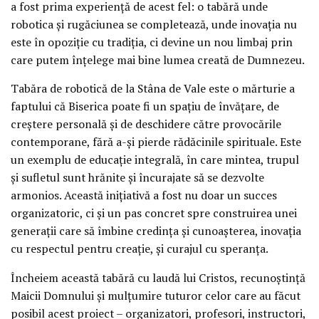
a fost prima experiență de acest fel: o tabără unde
robotica și rugăciunea se completează, unde inovația nu
este în opoziție cu tradiția, ci devine un nou limbaj prin
care putem înțelege mai bine lumea creată de Dumnezeu.
Tabăra de robotică de la Stâna de Vale este o mărturie a
faptului că Biserica poate fi un spațiu de învățare, de
creștere personală și de deschidere către provocările
contemporane, fără a-și pierde rădăcinile spirituale. Este
un exemplu de educație integrală, în care mintea, trupul
și sufletul sunt hrănite și încurajate să se dezvolte
armonios. Această inițiativă a fost nu doar un succes
organizatoric, ci și un pas concret spre construirea unei
generații care să îmbine credința și cunoașterea, inovația
cu respectul pentru creație, și curajul cu speranța.
Încheiem această tabără cu laudă lui Cristos, recunoștință
Maicii Domnului și mulțumire tuturor celor care au făcut
posibil acest proiect – organizatori, profesori, instructori,