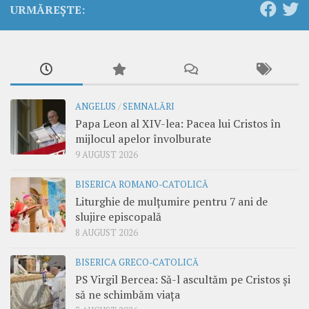
URMĂREȘTE:
ANGELUS
/
SEMNALĂRI
Papa Leon al XIV-lea: Pacea lui Cristos în
mijlocul apelor învolburate
9 AUGUST 2026
BISERICA ROMANO-CATOLICĂ
Liturghie de mulțumire pentru 7 ani de
slujire episcopală
8 AUGUST 2026
BISERICA GRECO-CATOLICĂ
PS Virgil Bercea: Să-l ascultăm pe Cristos și
să ne schimbăm viața