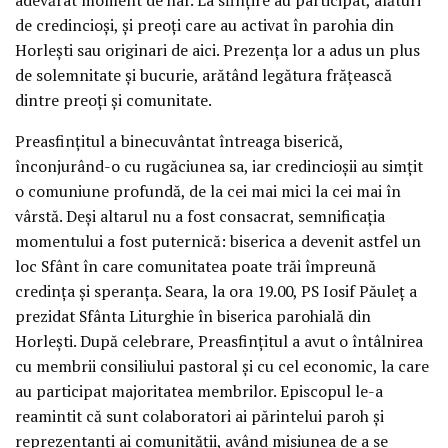
de credincioși, și preoți care au activat în parohia din
Horlești sau originari de aici. Prezența lor a adus un plus
de solemnitate și bucurie, arătând legătura frățească
dintre preoți și comunitate.
Preasfințitul a binecuvântat întreaga biserică,
înconjurând-o cu rugăciunea sa, iar credincioșii au simțit
o comuniune profundă, de la cei mai mici la cei mai în
vârstă. Deși altarul nu a fost consacrat, semnificația
momentului a fost puternică: biserica a devenit astfel un
loc Sfânt în care comunitatea poate trăi împreună
credința și speranța. Seara, la ora 19.00, PS Iosif Păuleț a
prezidat Sfânta Liturghie în biserica parohială din
Horlești. După celebrare, Preasfințitul a avut o întâlnirea
cu membrii consiliului pastoral și cu cel economic, la care
au participat majoritatea membrilor. Episcopul le-a
reamintit că sunt colaboratori ai părintelui paroh și
reprezentanți ai comunității, având misiunea de a se