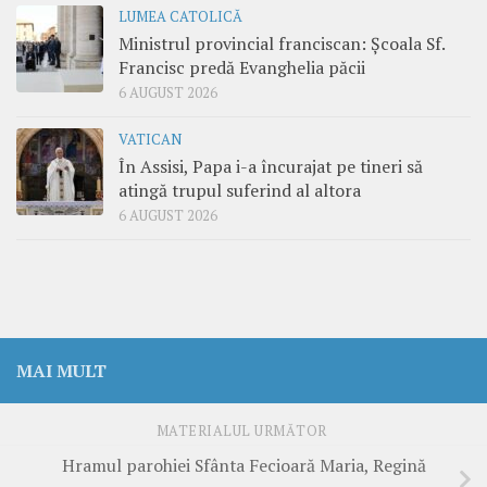
LUMEA CATOLICĂ
Ministrul provincial franciscan: Școala Sf.
Francisc predă Evanghelia păcii
6 AUGUST 2026
VATICAN
În Assisi, Papa i-a încurajat pe tineri să
atingă trupul suferind al altora
6 AUGUST 2026
MAI MULT
MATERIALUL URMĂTOR
Hramul parohiei Sfânta Fecioară Maria, Regină