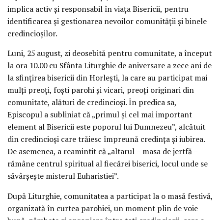
implica activ și responsabil în viața Bisericii, pentru
identificarea și gestionarea nevoilor comunității și binele
credincioșilor.
Luni, 25 august, zi deosebită pentru comunitate, a început
la ora 10.00 cu Sfânta Liturghie de aniversare a zece ani de
la sfințirea bisericii din Horlești, la care au participat mai
mulți preoți, foști parohi și vicari, preoți originari din
comunitate, alături de credincioși. În predica sa,
Episcopul a subliniat că „primul și cel mai important
element al Bisericii este poporul lui Dumnezeu”, alcătuit
din credincioși care trăiesc împreună credința și iubirea.
De asemenea, a reamintit că „altarul – masa de jertfă –
rămâne centrul spiritual al fiecărei biserici, locul unde se
săvârșește misterul Euharistiei”.
După Liturghie, comunitatea a participat la o masă festivă,
organizată în curtea parohiei, un moment plin de voie