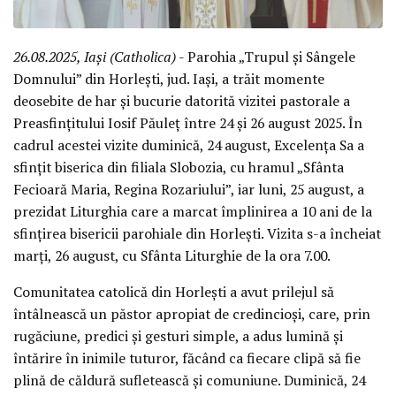
26.08.2025, Iași (Catholica)
- Parohia „Trupul și Sângele
Domnului” din Horlești, jud. Iași, a trăit momente
deosebite de har și bucurie datorită vizitei pastorale a
Preasfințitului Iosif Păuleț între 24 și 26 august 2025. În
cadrul acestei vizite duminică, 24 august, Excelența Sa a
sfințit biserica din filiala Slobozia, cu hramul „Sfânta
Fecioară Maria, Regina Rozariului”, iar luni, 25 august, a
prezidat Liturghia care a marcat împlinirea a 10 ani de la
sfințirea bisericii parohiale din Horlești. Vizita s-a încheiat
marți, 26 august, cu Sfânta Liturghie de la ora 7.00.
Comunitatea catolică din Horlești a avut prilejul să
întâlnească un păstor apropiat de credincioși, care, prin
rugăciune, predici și gesturi simple, a adus lumină și
întărire în inimile tuturor, făcând ca fiecare clipă să fie
plină de căldură sufletească și comuniune. Duminică, 24