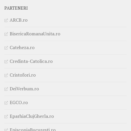
PARTENERI
ARCB.ro
BisericaRomanaUnita.ro
Cateheza.ro
Credinta-Catolica.ro
Cristofori.ro
DeiVerbum.ro
EGCO.ro
EparhiaClujGherla.ro
EpiscopiaBucuresti.ro