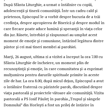
După Sfânta Liturghie, a urmat o întâlnire cu copiii,
adolescenții și tinerii comunității. Într-un cadru cald și
prietenos, Episcopul le-a vorbit despre bucuria de a trăi
credința, despre apropierea de Biserică și despre modul în
care fiecare poate aduce lumină și speranță în viața celor
din jur. Râsete, întrebări și răspunsuri au umplut acest
moment de emoție și comuniune, întărind legătura dintre
păstor și cei mai tineri membri ai parohiei.
Marți, 26 august, ultima zi a vizitei a început la ora 7.00 cu
Sfânta Liturghie de încheiere, un moment plin de
recunoștință și emoție, în care comunitatea și-a exprimat
mulțumirea pentru darurile spirituale primite în aceste
zile de har. La ora 8.00, după micul dejun, Episcopul a avut
o întâlnire fraternă cu părintele paroh, discutând despre
viața pastorală și proiectele viitoare ale comunității. Vizita
pastorală a PS Iosif Păuleț în parohia „Trupul și sângele
Domnului” din Horlești a fost un prilej de întărire în