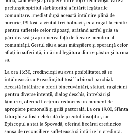
bună, zâmbete și apropiere între toți credincioșii, care a
prelungit spiritul sărbătorii și a întărit legăturile
comunitare. Imediat după această întâlnire plină de
bucurie, PS Iosif a vizitat trei bolnavi și s-a rugat la cimitir
pentru sufletele celor răposați, arătând astfel grija sa
părintească și apropierea față de fiecare membru al
comunității. Gestul său a adus mângâiere și speranță celor
aflați în suferință, întărind legătura dintre păstor și turma
sa.
La ora 16:30, credincioșii au avut posibilitatea să se
întâlnească cu Preasfințitul Iosif la biroul parohial.
Această întâlnire a oferit binecuvântări, sfaturi, rugăciuni
pentru diverse intenții, dialog deschis, întrebări și
lămuriri, oferind fiecărui credincios un moment de
apropiere personală și grijă pastorală. La ora 19.00, Sfânta
Liturghie a fost celebrată de preotul însoțitor, iar
Episcopul a stat la Spovadă, oferind fiecărui credincios
șansa de reconciliere sufletească și întărire în credință.