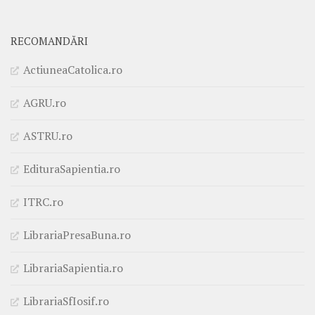
RECOMANDĂRI
ActiuneaCatolica.ro
AGRU.ro
ASTRU.ro
EdituraSapientia.ro
ITRC.ro
LibrariaPresaBuna.ro
LibrariaSapientia.ro
LibrariaSfIosif.ro