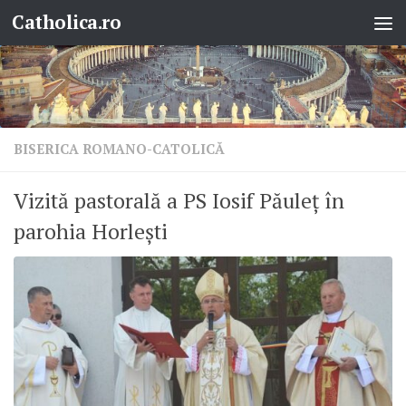
Catholica.ro
Skip to content
BISERICA ROMANO-CATOLICĂ
Vizită pastorală a PS Iosif Păuleț în
parohia Horlești