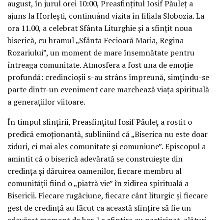
august, în jurul orei 10:00, Preasfințitul Iosif Păuleț a
ajuns la Horlești, continuând vizita în filiala Slobozia. La
ora 11.00, a celebrat Sfânta Liturghie și a sfințit noua
biserică, cu hramul „Sfânta Fecioară Maria, Regina
Rozariului”, un moment de mare însemnătate pentru
întreaga comunitate. Atmosfera a fost una de emoție
profundă: credincioșii s-au strâns împreună, simțindu-se
parte dintr-un eveniment care marchează viața spirituală
a generațiilor viitoare.
În timpul sfințirii, Preasfințitul Iosif Păuleț a rostit o
predică emoționantă, subliniind că „Biserica nu este doar
ziduri, ci mai ales comunitate și comuniune”. Episcopul a
amintit că o biserică adevărată se construiește din
credința și dăruirea oamenilor, fiecare membru al
comunității fiind o „piatră vie” în zidirea spirituală a
Bisericii. Fiecare rugăciune, fiecare cânt liturgic și fiecare
gest de credință au făcut ca această sfințire să fie un
adevărat moment de har. La sfințire au participat, alături