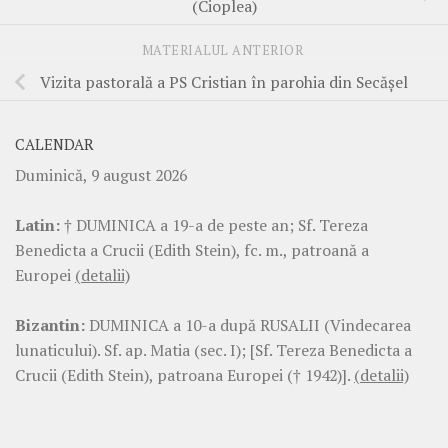
(Cioplea)
MATERIALUL ANTERIOR
Vizita pastorală a PS Cristian în parohia din Secășel
CALENDAR
Duminică, 9 august 2026
Latin:
† DUMINICA a 19-a de peste an; Sf. Tereza
Benedicta a Crucii (Edith Stein), fc. m., patroană a
Europei
(detalii)
Bizantin:
DUMINICA a 10-a după RUSALII (Vindecarea
lunaticului). Sf. ap. Matia (sec. I); [Sf. Tereza Benedicta a
Crucii (Edith Stein), patroana Europei († 1942)].
(detalii)