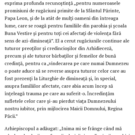
exprima profunda recunoștință „pentru numeroasele
promisiuni de rugăciuni primite de la Sfântul Părinte,
Papa Leon, și de la atât de mulți oameni din întreaga
lume, care se roagă pentru familiile din parohia și școala
Buna Vestire și pentru toți cei afectați de violența fără
sens de azi-dimineață”. El a cerut rugăciunile continue ale
tuturor preoților și credincioșilor din Arhidieceză,
precum și ale tuturor bărbaților și femeilor de bună
credință, pentru ca „vindecarea pe care numai Dumnezeu
o poate aduce să se reverse asupra tuturor celor care au
fost prezenți la Liturghie de dimineață și, în special,
asupra familiilor afectate, care abia acum încep să
înțeleagă trauma pe care au suferit-o. Încredințăm
sufletele celor care și-au pierdut viața Dumnezeului
nostru iubitor, prin mijlocirea Maicii Domnului, Regina
Păcii.”
Arhiepiscopul a adăugat: „Inima mi se frânge când mă