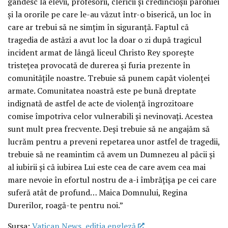
gândesc la elevii, profesorii, clericii și credincioșii parohiei
și la ororile pe care le-au văzut într-o biserică, un loc în
care ar trebui să ne simțim în siguranță. Faptul că
tragedia de astăzi a avut loc la doar o zi după tragicul
incident armat de lângă liceul Christo Rey sporește
tristețea provocată de durerea și furia prezente în
comunitățile noastre. Trebuie să punem capăt violenței
armate. Comunitatea noastră este pe bună dreptate
indignată de astfel de acte de violență îngrozitoare
comise împotriva celor vulnerabili și nevinovați. Acestea
sunt mult prea frecvente. Deși trebuie să ne angajăm să
lucrăm pentru a preveni repetarea unor astfel de tragedii,
trebuie să ne reamintim că avem un Dumnezeu al păcii și
al iubirii și că iubirea Lui este cea de care avem cea mai
mare nevoie în efortul nostru de a-i îmbrățișa pe cei care
suferă atât de profund… Maica Domnului, Regina
Durerilor, roagă-te pentru noi.”
Sursa:
Vatican News, ediția engleză