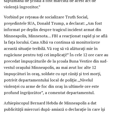
săptămână de școală a fost marcată de acest act de
violență îngrozitor.”
Vorbind pe rețeaua de socializare Truth Social,
președintele SUA, Donald Trump, a declarat: „Am fost
informat pe deplin despre tragicul incident armat din
Minneapolis, Minnesota… FBI a reacționat rapid și se află
la fața locului. Casa Albă va continua să monitorizeze
această situație teribilă. Vă rog să vă alăturați mie în
rugăciune pentru toți cei implicați!” În cele 12 ore care au
precedat împușcăturile de la școala Buna Vestire din sud-
vestul orașului Minneapolis, au mai avut loc alte 12
împușcături în oraș, soldate cu opt răniți și trei morți,
potrivit departamentului local de poliție. „Nivelul
violenței cu arme de foc din oraș în ultimele ore este
profund îngrijorător”, a comentat departamentul.
Arhiepiscopul Bernard Hebda de Minneapolis a dat
publicității miercuri după-amiază o declarație în care își