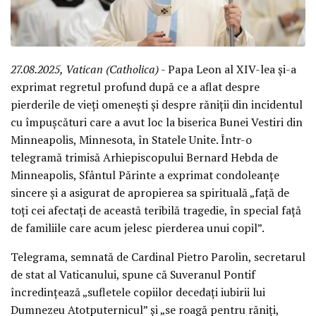
27.08.2025, Vatican (Catholica)
- Papa Leon al XIV-lea și-a
exprimat regretul profund după ce a aflat despre
pierderile de vieți omenești și despre răniții din incidentul
cu împușcături care a avut loc la biserica Bunei Vestiri din
Minneapolis, Minnesota, în Statele Unite. Într-o
telegramă trimisă Arhiepiscopului Bernard Hebda de
Minneapolis, Sfântul Părinte a exprimat condoleanțe
sincere și a asigurat de apropierea sa spirituală „față de
toți cei afectați de această teribilă tragedie, în special față
de familiile care acum jelesc pierderea unui copil”.
Telegrama, semnată de Cardinal Pietro Parolin, secretarul
de stat al Vaticanului, spune că Suveranul Pontif
încredințează „sufletele copiilor decedați iubirii lui
Dumnezeu Atotputernicul” și „se roagă pentru răniți,