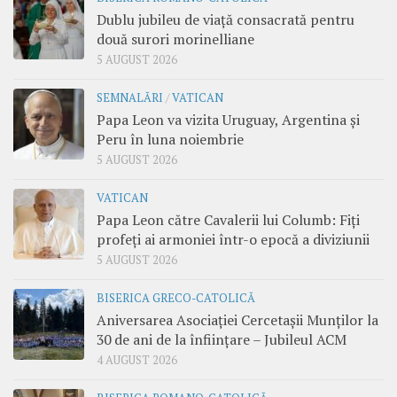
Dublu jubileu de viață consacrată pentru
două surori morinelliane
5 AUGUST 2026
SEMNALĂRI
/
VATICAN
Papa Leon va vizita Uruguay, Argentina și
Peru în luna noiembrie
5 AUGUST 2026
VATICAN
Papa Leon către Cavalerii lui Columb: Fiți
profeți ai armoniei într-o epocă a diviziunii
5 AUGUST 2026
BISERICA GRECO-CATOLICĂ
Aniversarea Asociației Cercetașii Munților la
30 de ani de la înființare – Jubileul ACM
4 AUGUST 2026