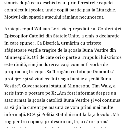
sinucis după ce a deschis focul prin ferestrele capelei
complexului școlar, unde copiii participau la Liturghie.
Motivul din spatele atacului rămâne necunoscut.
Arhiepiscopul William Lori, vicepreședinte al Conferinței
Episcopilor Catolici din Statele Unite, a emis o declarație
în care spune: „Ca Biserică, urmărim cu tristețe
sfâșietoare veștile tragice de la școala Buna Vestire din
Minneapolis. Ori de câte ori o parte a Trupului lui Cristos
este rănită, simțim durerea ca și cum ar fi vorba de
propriii noștri copii. Să îl rugăm cu toții pe Domnul să
protejeze și să vindece întreaga familie a școlii Buna
Vestire”. Guvernatorul statului Minnesota, Tim Walz, a
scris într-o postare pe X: „Am fost informat despre un
atac armat la școala catolică Buna Vestire și voi continua
să vă țin la curent pe măsură ce vom primi mai multe
informații. BCA și Poliția Statului sunt la fața locului. Mă
rog pentru copiii și profesorii noștri, a căror primă