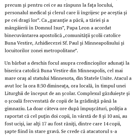
precum și pentru cei ce au răspuns la fața locului,
personalul medical și clerul care îi îngrijesc pe aceștia și
pe cei dragi lor”. Ca „garanție a păcii, a tăriei și a
mângâierii în Domnul Isus”, Papa Leon a acordat
binecuvântarea apostolică „comunității școlii catolice
Buna Vestire, Arhidiecezei Sf. Paul și Minneapolisului și
locuitorilor zonei metropolitane”.
Un bărbat a deschis focul asupra credincioșilor adunați la
biserica catolică Buna Vestire din Minneapolis, cel mai
mare oraș al statului Minnesota, din Statele Unite. Atacul a
avut loc la ora 8:30 dimineața, ora locală, în timpul unei
Liturghii de început de an școlar. Complexul găzduiește și
o școală frecventată de copii de la grădiniță până la
gimnaziu. La doar câteva ore după împușcături, poliția a
raportat că cel puțin doi copii, în vârstă de 8 și 10 ani, au
fost uciși, iar alți 17 au fost răniți, dintre care 14 copii,
șapte fiind în stare gravă. Se crede că atacatorul s-a