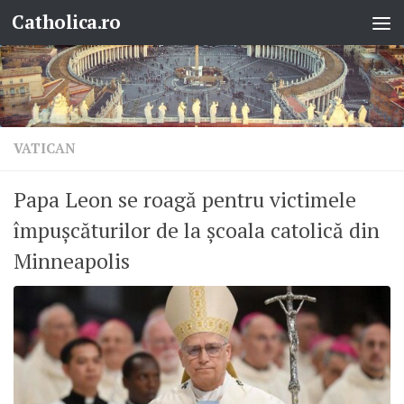
Catholica.ro
Skip to content
VATICAN
Papa Leon se roagă pentru victimele
împușcăturilor de la școala catolică din
Minneapolis