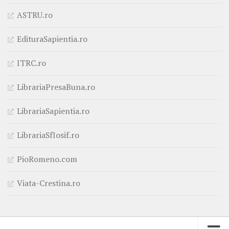
ASTRU.ro
EdituraSapientia.ro
ITRC.ro
LibrariaPresaBuna.ro
LibrariaSapientia.ro
LibrariaSfIosif.ro
PioRomeno.com
Viata-Crestina.ro