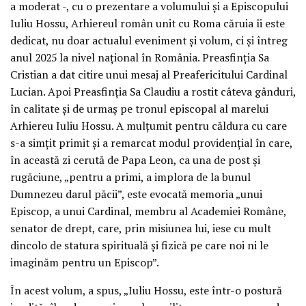
a moderat -, cu o prezentare a volumului și a Episcopului
Iuliu Hossu, Arhiereul român unit cu Roma căruia îi este
dedicat, nu doar actualul eveniment și volum, ci și întreg
anul 2025 la nivel național în România. Preasfinția Sa
Cristian a dat citire unui mesaj al Preafericitului Cardinal
Lucian. Apoi Preasfinția Sa Claudiu a rostit câteva gânduri,
în calitate și de urmaș pe tronul episcopal al marelui
Arhiereu Iuliu Hossu. A mulțumit pentru căldura cu care
s-a simțit primit și a remarcat modul providențial în care,
în această zi cerută de Papa Leon, ca una de post și
rugăciune, „pentru a primi, a implora de la bunul
Dumnezeu darul păcii”, este evocată memoria „unui
Episcop, a unui Cardinal, membru al Academiei Române,
senator de drept, care, prin misiunea lui, iese cu mult
dincolo de statura spirituală și fizică pe care noi ni le
imaginăm pentru un Episcop”.
În acest volum, a spus, „Iuliu Hossu, este într-o postură