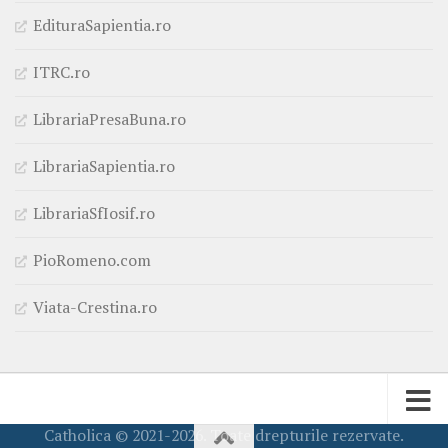
EdituraSapientia.ro
ITRC.ro
LibrariaPresaBuna.ro
LibrariaSapientia.ro
LibrariaSfIosif.ro
PioRomeno.com
Viata-Crestina.ro
Catholica © 2021-2026. Toate drepturile rezervate.