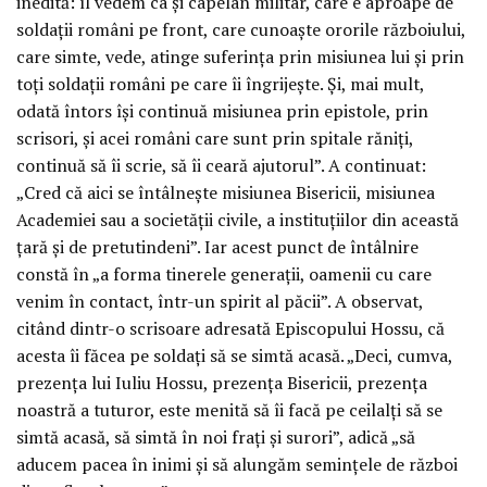
inedită: îl vedem ca și capelan militar, care e aproape de
soldații români pe front, care cunoaște ororile războiului,
care simte, vede, atinge suferința prin misiunea lui și prin
toți soldații români pe care îi îngrijește. Și, mai mult,
odată întors își continuă misiunea prin epistole, prin
scrisori, și acei români care sunt prin spitale răniți,
continuă să îi scrie, să îi ceară ajutorul”. A continuat:
„Cred că aici se întâlnește misiunea Bisericii, misiunea
Academiei sau a societății civile, a instituțiilor din această
țară și de pretutindeni”. Iar acest punct de întâlnire
constă în „a forma tinerele generații, oamenii cu care
venim în contact, într-un spirit al păcii”. A observat,
citând dintr-o scrisoare adresată Episcopului Hossu, că
acesta îi făcea pe soldați să se simtă acasă. „Deci, cumva,
prezența lui Iuliu Hossu, prezența Bisericii, prezența
noastră a tuturor, este menită să îi facă pe ceilalți să se
simtă acasă, să simtă în noi frați și surori”, adică „să
aducem pacea în inimi și să alungăm semințele de război