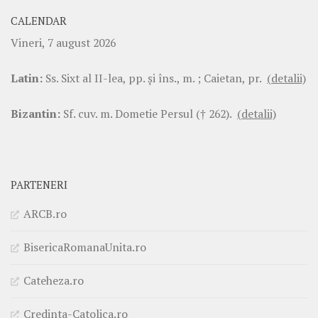
CALENDAR
Vineri, 7 august 2026
Latin:
Ss. Sixt al II-lea, pp. şi îns., m. ; Caietan, pr.
(detalii)
Bizantin:
Sf. cuv. m. Dometie Persul († 262).
(detalii)
PARTENERI
ARCB.ro
BisericaRomanaUnita.ro
Cateheza.ro
Credinta-Catolica.ro