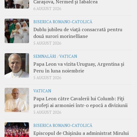
Carașova, Nermed și Iabalcea
6 AUGUST 2026
BISERICA ROMANO-CATOLICĂ
Dublu jubileu de viață consacrată pentru
două surori morinelliane
5 AUGUST 2026
SEMNALĂRI
/
VATICAN
Papa Leon va vizita Uruguay, Argentina și
Peru în luna noiembrie
5 AUGUST 2026
VATICAN
Papa Leon către Cavalerii lui Columb: Fiți
profeți ai armoniei într-o epocă a diviziunii
5 AUGUST 2026
BISERICA ROMANO-CATOLICĂ
Episcopul de Chișinău a administrat Mirului