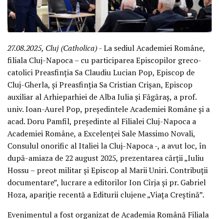
27.08.2025, Cluj (Catholica)
- La sediul Academiei Române,
filiala Cluj-Napoca – cu participarea Episcopilor greco-
catolici Preasfinția Sa Claudiu Lucian Pop, Episcop de
Cluj-Gherla, și Preasfinția Sa Cristian Crișan, Episcop
auxiliar al Arhieparhiei de Alba Iulia și Făgăraș, a prof.
univ. Ioan-Aurel Pop, președintele Academiei Române și a
acad. Doru Pamfil, președinte al Filialei Cluj-Napoca a
Academiei Române, a Excelenței Sale Massimo Novali,
Consulul onorific al Italiei la Cluj-Napoca -, a avut loc, în
după-amiaza de 22 august 2025, prezentarea cărții „Iuliu
Hossu – preot militar și Episcop al Marii Uniri. Contribuții
documentare”, lucrare a editorilor Ion Cîrja și pr. Gabriel
Hoza, apariție recentă a Editurii clujene „Viața Creștină”.
Evenimentul a fost organizat de Academia Română Filiala