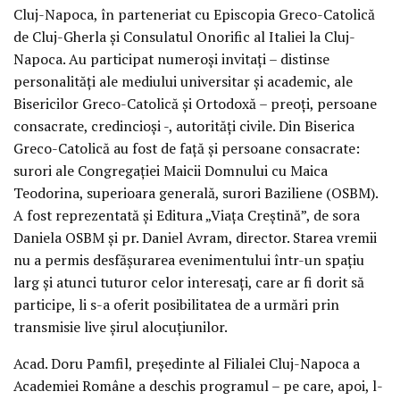
Cluj-Napoca, în parteneriat cu Episcopia Greco-Catolică
de Cluj-Gherla și Consulatul Onorific al Italiei la Cluj-
Napoca. Au participat numeroși invitați – distinse
personalități ale mediului universitar și academic, ale
Bisericilor Greco-Catolică și Ortodoxă – preoți, persoane
consacrate, credincioși -, autorități civile. Din Biserica
Greco-Catolică au fost de față și persoane consacrate:
surori ale Congregației Maicii Domnului cu Maica
Teodorina, superioara generală, surori Baziliene (OSBM).
A fost reprezentată și Editura „Viața Creștină”, de sora
Daniela OSBM și pr. Daniel Avram, director. Starea vremii
nu a permis desfășurarea evenimentului într-un spațiu
larg și atunci tuturor celor interesați, care ar fi dorit să
participe, li s-a oferit posibilitatea de a urmări prin
transmisie live șirul alocuțiunilor.
Acad. Doru Pamfil, președinte al Filialei Cluj-Napoca a
Academiei Române a deschis programul – pe care, apoi, l-