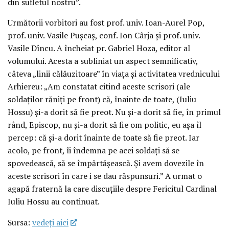
din sufletul nostru”.
Următorii vorbitori au fost prof. univ. Ioan-Aurel Pop,
prof. univ. Vasile Pușcaș, conf. Ion Cârja și prof. univ.
Vasile Dîncu. A încheiat pr. Gabriel Hoza, editor al
volumului. Acesta a subliniat un aspect semnificativ,
câteva „linii călăuzitoare” în viața și activitatea vrednicului
Arhiereu: „Am constatat citind aceste scrisori (ale
soldaților răniți pe front) că, înainte de toate, (Iuliu
Hossu) și-a dorit să fie preot. Nu și-a dorit să fie, în primul
rând, Episcop, nu și-a dorit să fie om politic, eu așa îl
percep: că și-a dorit înainte de toate să fie preot. Iar
acolo, pe front, îi îndemna pe acei soldați să se
spovedească, să se împărtășească. Și avem dovezile în
aceste scrisori în care i se dau răspunsuri.” A urmat o
agapă fraternă la care discuțiile despre Fericitul Cardinal
Iuliu Hossu au continuat.
Sursa:
vedeţi aici