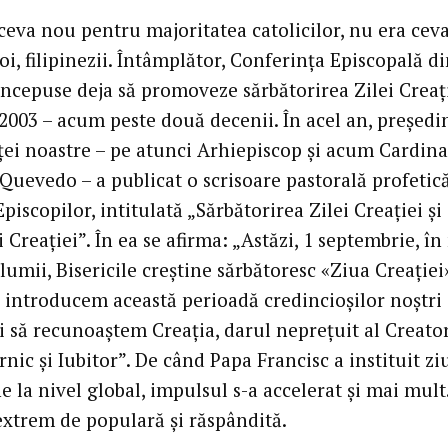
 ceva nou pentru majoritatea catolicilor, nu era cev
i, filipinezii. Întâmplător, Conferința Episcopală d
începuse deja să promoveze sărbătorirea Zilei Creaț
 2003 – acum peste două decenii. În acel an, președi
ței noastre – pe atunci Arhiepiscop și acum Cardina
Quevedo – a publicat o scrisoare pastorală profetică
iscopilor, intitulată „Sărbătorirea Zilei Creației și
Creației”. În ea se afirma: „Astăzi, 1 septembrie, î
 lumii, Bisericile creștine sărbătoresc «Ziua Creație
 introducem această perioadă credincioșilor noștri
și să recunoaștem Creația, darul neprețuit al Creato
nic și Iubitor”. De când Papa Francisc a instituit zi
 la nivel global, impulsul s-a accelerat și mai mult
extrem de populară și răspândită.