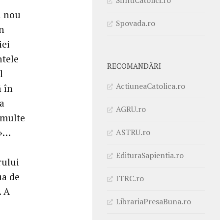
a nou
Spovada.ro
in
iei
ntele
RECOMANDĂRI
l
ActiuneaCatolica.ro
 în
 a
AGRU.ro
n multe
i»…
ASTRU.ro
EdituraSapientia.ro
rului
ua de
ITRC.ro
. A
LibrariaPresaBuna.ro