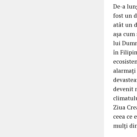
De-a lung
fost un d
atât un d
așa cum 
lui Dumn
în Filip
ecosiste
alarmați
devastea
devenit 
climatulu
Ziua Crea
ceea ce e
mulți di