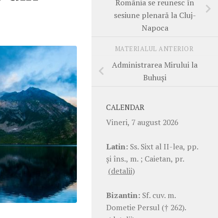
România se reunesc în
sesiune plenară la Cluj-
Napoca
MATERIALUL ANTERIOR
Administrarea Mirului la
Buhuși
CALENDAR
Vineri, 7 august 2026
Latin:
Ss. Sixt al II-lea, pp.
şi îns., m. ; Caietan, pr.
(detalii)
Bizantin:
Sf. cuv. m.
Dometie Persul († 262).