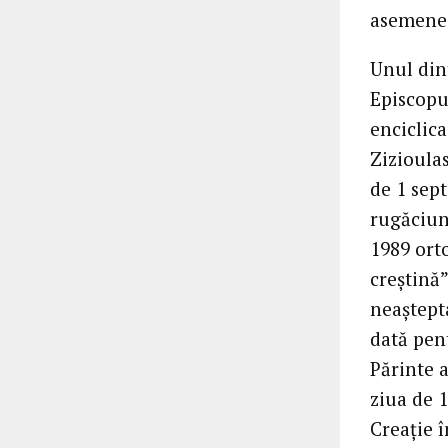
asemenea
Unul dint
Episcopu
enciclica
Zizioulas
de 1 sep
rugăciune
1989 ort
creștină”
neaștepta
dată pent
Părinte a
ziua de 
Creație î