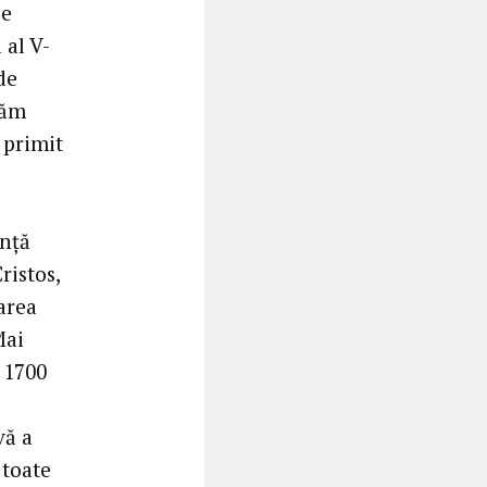
pe
 al V-
de
tăm
 primit
anță
ristos,
area
Mai
 1700
vă a
 toate