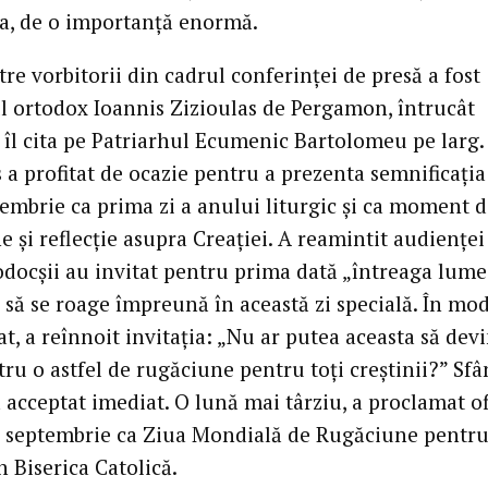
, de o importanță enormă.
re vorbitorii din cadrul conferinței de presă a fost
l ortodox Ioannis Zizioulas de Pergamon, întrucât
 îl cita pe Patriarhul Ecumenic Bartolomeu pe larg.
 a profitat de ocazie pentru a prezenta semnificația 
tembrie ca prima zi a anului liturgic și ca moment 
 și reflecție asupra Creației. A reamintit audienței
odocșii au invitat pentru prima dată „întreaga lume
 să se roage împreună în această zi specială. În mo
t, a reînnoit invitația: „Nu ar putea aceasta să dev
ru o astfel de rugăciune pentru toți creștinii?” Sfâ
 acceptat imediat. O lună mai târziu, a proclamat of
1 septembrie ca Ziua Mondială de Rugăciune pentr
n Biserica Catolică.