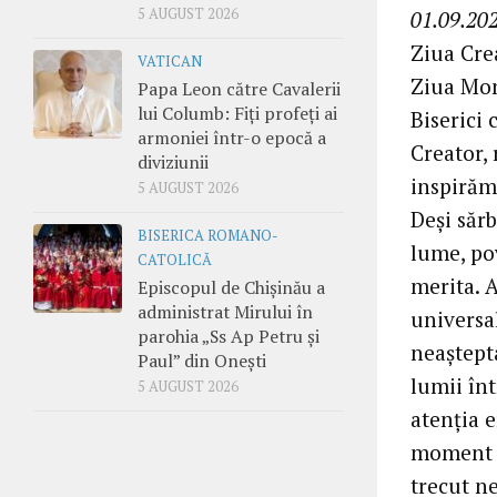
5 AUGUST 2026
01.09.202
Ziua Cre
VATICAN
Ziua Mon
Papa Leon către Cavalerii
lui Columb: Fiți profeți ai
Biserici 
armoniei într-o epocă a
Creator, 
diviziunii
inspirăm 
5 AUGUST 2026
Deși săr
BISERICA ROMANO-
lume, pov
CATOLICĂ
merita. A
Episcopul de Chișinău a
administrat Mirului în
universal
parohia „Ss Ap Petru și
neaștepta
Paul” din Onești
lumii înt
5 AUGUST 2026
atenția e
moment i
trecut ne