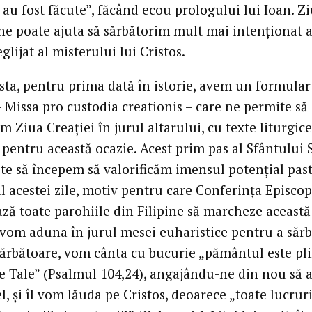
 au fost făcute”, făcând ecou prologului lui Ioan. Z
 ne poate ajuta să sărbătorim mult mai intenționat a
glijat al misterului lui Cristos.
sta, pentru prima dată în istorie, avem un formular
– Missa pro custodia creationis – care ne permite să
m Ziua Creației în jurul altarului, cu texte liturgice
 pentru această ocazie. Acest prim pas al Sfântului
te să începem să valorificăm imensul potențial past
al acestei zile, motiv pentru care Conferința Episco
ză toate parohiile din Filipine să marcheze această 
vom aduna în jurul mesei euharistice pentru a sărb
sărbătoare, vom cânta cu bucurie „pământul este pl
le Tale” (Psalmul 104,24), angajându-ne din nou să
el, și îl vom lăuda pe Cristos, deoarece „toate lucrur