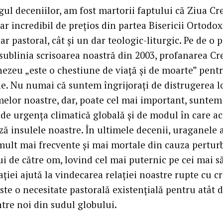
ul deceniilor, am fost martorii faptului că Ziua Cre
ar incredibil de prețios din partea Bisericii Ortodox
ar pastoral, cât și un dar teologic-liturgic. Pe de o p
sublinia scrisoarea noastră din 2003, profanarea Cre
ezeu „este o chestiune de viață și de moarte” pentr
ine. Nu numai că suntem îngrijorați de distrugerea l
melor noastre, dar, poate cel mai important, suntem
 de urgența climatică globală și de modul în care a
ză insulele noastre. În ultimele decenii, uraganele 
mult mai frecvente și mai mortale din cauza perturb
i de către om, lovind cel mai puternic pe cei mai să
ției ajută la vindecarea relației noastre rupte cu cr
ste o necesitate pastorală existențială pentru atât 
ntre noi din sudul globului.