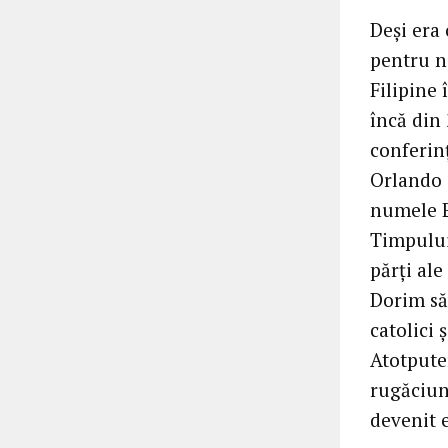
Deși era
pentru no
Filipine 
încă din
conferin
Orlando 
numele Ep
Timpului 
părți ale
Dorim să
catolici 
Atotputer
rugăciune
devenit 