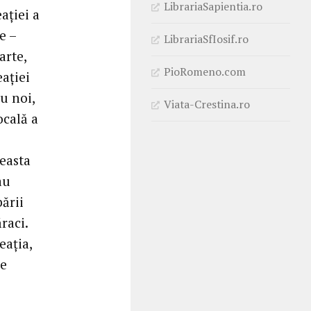
LibrariaSapientia.ro
ației a
e –
LibrariaSfIosif.ro
arte,
PioRomeno.com
ației
u noi,
Viata-Crestina.ro
ocală a
ceasta
au
ării
raci.
eația,
de