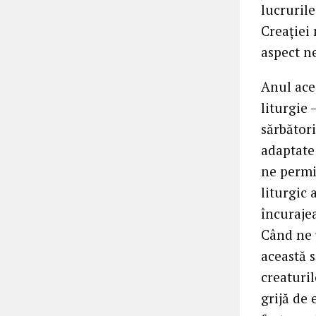
lucrurile
Creației
aspect ne
Anul ace
liturgie 
sărbători
adaptate
ne permi
liturgic 
încurajea
Când ne 
această 
creaturi
grijă de 