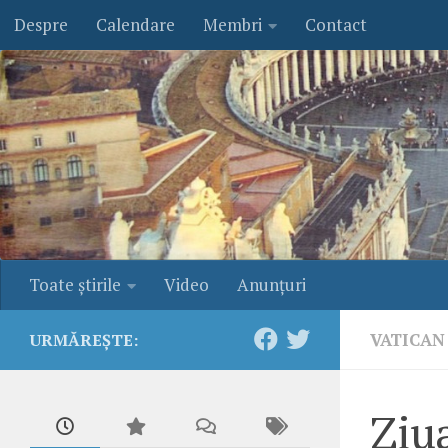
Despre
Calendare
Membri
Contact
Skip to content
Toate ştirile
Video
Anunţuri
VATICAN
URMĂREȘTE:
Ziua