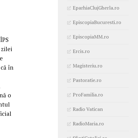
EparhiaClujGherla.ro
EpiscopiaBucuresti.ro
EpiscopiaMM.ro
 ÎPS
zilei
Ercis.ro
de
Magisteriu.ro
 că în
Pastoratie.ro
d
ProFamilia.ro
ină o
ntul
Radio Vatican
icial
u
RadioMaria.ro
SfintiCatolici.ro