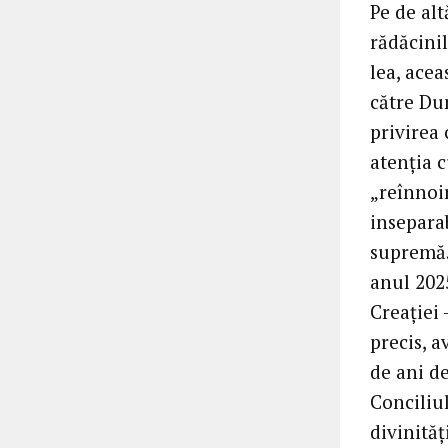
Pe de alt
rădăcinil
lea, acea
către Du
privirea 
atenția 
„reînnoir
inseparab
supremă.
anul 202
Creației 
precis, 
de ani de
Conciliul
divinităț