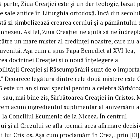
ă parte, Ziua Creației este și un dar teologic, bazat 
e sale antice în Liturghia ortodoxă. Încă din secolul
stă zi simbolizează crearea cerului și a pământului 
mnezeu. Astfel, Ziua Creației ne ajută să ne îndrep
către un mare mister al credinței noastre, care nu a
cuvenită. Așa cum a spus Papa Benedict al XVI-lea,
ea doctrinei Creației și o nouă înțelegere a
ilității Creației și Răscumpărării sunt de o import
” Deoarece legătura dintre cele două mistere este C
5 este un an și mai special pentru a celebra Sărbăto
– sau, mai bine zis, Sărbătoarea Creației în Cristos. 
avem acum ingredientul suplimentar al aniversării a
 la Conciliul Ecumenic de la Niceea. În centrul
ui și al Crezului se afla tocmai acea afirmare decisi
ii lui Cristos. Așa cum proclamăm în Crez, „prin [El]