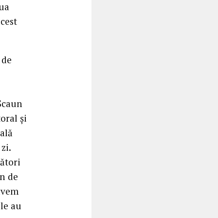
iua
cest
 de
 Scaun
oral și
pală
zi.
ători
in de
 avem
ile au