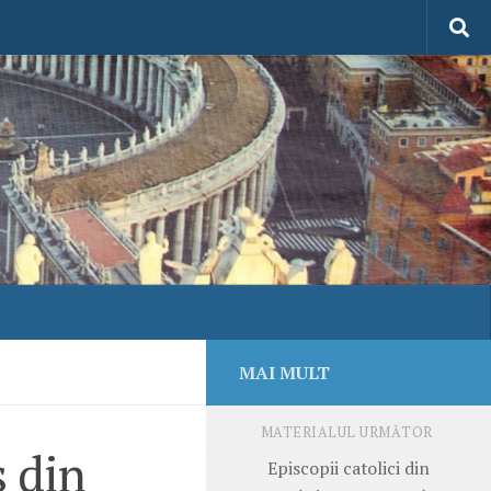
MAI MULT
MATERIALUL URMĂTOR
s din
Episcopii catolici din