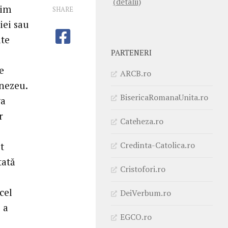
(detalii)
rim
SHARE
iei sau
lte
PARTENERI
e
ARCB.ro
mnezeu.
BisericaRomanaUnita.ro
ga
r
Cateheza.ro
Credinta-Catolica.ro
t
tată
Cristofori.ro
cel
DeiVerbum.ro
 a
EGCO.ro