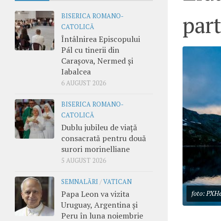
part
BISERICA ROMANO-
CATOLICĂ
Întâlnirea Episcopului
Pál cu tinerii din
Carașova, Nermed și
Iabalcea
6 AUGUST 2026
BISERICA ROMANO-
CATOLICĂ
Dublu jubileu de viață
consacrată pentru două
surori morinelliane
5 AUGUST 2026
SEMNALĂRI
/
VATICAN
Papa Leon va vizita
foto: PXH
Uruguay, Argentina și
Peru în luna noiembrie