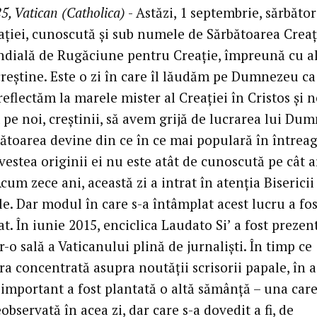
5, Vatican (Catholica)
- Astăzi, 1 septembrie, sărbăto
ației, cunoscută și sub numele de Sărbătoarea Creaț
dială de Rugăciune pentru Creație, împreună cu a
creștine. Este o zi în care îl lăudăm pe Dumnezeu ca
reflectăm la marele mister al Creației în Cristos și n
pe noi, creștinii, să avem grijă de lucrarea lui Du
bătoarea devine din ce în ce mai populară în întrea
estea originii ei nu este atât de cunoscută pe cât a
cum zece ani, această zi a intrat în atenția Bisericii
e. Dar modul în care s-a întâmplat acest lucru a fos
t. În iunie 2015, enciclica Laudato Si’ a fost prezen
r-o sală a Vaticanului plină de jurnaliști. În timp ce
ra concentrată asupra noutății scrisorii papale, în a
mportant a fost plantată o altă sămânță – una care
observată în acea zi, dar care s-a dovedit a fi, de