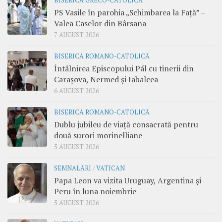
BISERICA GRECO-CATOLICĂ
PS Vasile în parohia „Schimbarea la Față” –
Valea Caselor din Bârsana
7 AUGUST 2026
BISERICA ROMANO-CATOLICĂ
Întâlnirea Episcopului Pál cu tinerii din
Carașova, Nermed și Iabalcea
6 AUGUST 2026
BISERICA ROMANO-CATOLICĂ
Dublu jubileu de viață consacrată pentru
două surori morinelliane
5 AUGUST 2026
SEMNALĂRI
/
VATICAN
Papa Leon va vizita Uruguay, Argentina și
Peru în luna noiembrie
5 AUGUST 2026