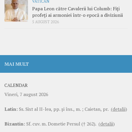
VATICAN
Papa Leon către Cavalerii lui Columb: Fiți
profeți ai armoniei într-o epocă a diviziunii
5 AUGUST 2026
MAI MULT
CALENDAR
Vineri, 7 august 2026
Latin:
Ss. Sixt al II-lea, pp. şi îns., m. ; Caietan, pr.
(detalii)
Bizantin:
Sf. cuv. m. Dometie Persul († 262).
(detalii)