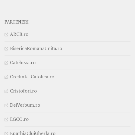
PARTENERI
ARCB.ro
BisericaRomanaUnita.ro
Cateheza.ro
Credinta-Catolica.ro
Cristofori.ro
DeiVerbum.ro
EGCO.ro
EparhiaClujGherla.ro