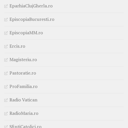
EparhiaClujGherla.ro
EpiscopiaBucuresti.ro
EpiscopiaMM.ro
Ercis.ro
Magisteriu.ro
Pastoratie.ro
ProFamilia.ro
Radio Vatican
RadioMaria.ro
SfintiCatolici.ro