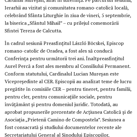
Ierarhii au vizitat și comunitatea romano-catolică locală,
celebrând Sfânta Liturghie în ziua de vineri, 5 septembrie,
la biserica „Sfântul Mihail” – cu prilejul comemorării
Sfintei Tereza de Calcutta.
În cadrul sesiunii Preasfințitul László Böcskei, Episcop
romano-catolic de Oradea, a fost ales să conducă
Conferința pentru următorii trei ani. Înaltpreasfințitul
Aurel Percă a fost ales membru al Consiliului Permanent.
Conform statutului, Cardinalul Lucian Mureșan este
Vicepreședinte al CER. Episcopii au analizat teme de lucru
pregătite în comisiile CER – pentru tineret, pentru familii,
pentru cler, pentru comunicațiile sociale, pentru
învățământ și pentru domeniul juridic. Totodată, au
aprobat propunerile prezentate de Acțiunea Catolică și de
Asociația „Prietenii Camino de Compostela”. Sesiunea a
fost consacrată și studiului documentelor recente ale
Secretariatului General al Sinodului Episcopilor,