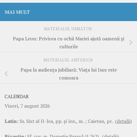
MAI MULT
MATERIALUL URMĂTOR
Papa Leon: Privirea cu ochii Mariei ajută oamenii și
culturile
MATERIALUL ANTERIOR
Papa la audiența jubiliară: Viața lui Isus este
comoara
CALENDAR
Vineri, 7 august 2026
Latin:
Ss. Sixt al II-lea, pp. şi îns., m. ; Caietan, pr.
(detalii)
Bizantin:
Sf. cuv. m. Dometie Persul († 262).
(detalii)