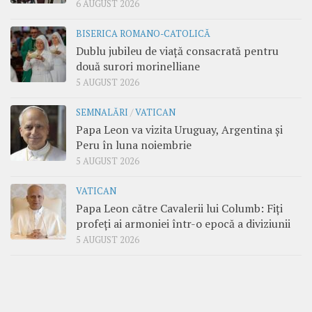
6 AUGUST 2026
BISERICA ROMANO-CATOLICĂ
Dublu jubileu de viață consacrată pentru
două surori morinelliane
5 AUGUST 2026
SEMNALĂRI
/
VATICAN
Papa Leon va vizita Uruguay, Argentina și
Peru în luna noiembrie
5 AUGUST 2026
VATICAN
Papa Leon către Cavalerii lui Columb: Fiți
profeți ai armoniei într-o epocă a diviziunii
5 AUGUST 2026