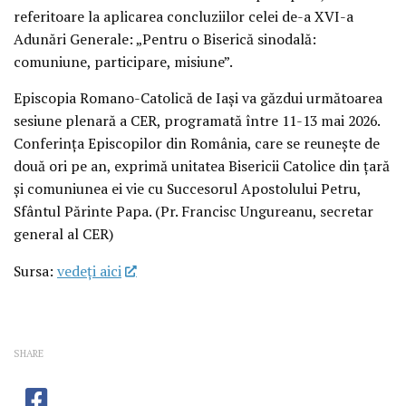
referitoare la aplicarea concluziilor celei de-a XVI-a
Adunări Generale: „Pentru o Biserică sinodală:
comuniune, participare, misiune”.
Episcopia Romano-Catolică de Iași va găzdui următoarea
sesiune plenară a CER, programată între 11-13 mai 2026.
Conferința Episcopilor din România, care se reunește de
două ori pe an, exprimă unitatea Bisericii Catolice din țară
și comuniunea ei vie cu Succesorul Apostolului Petru,
Sfântul Părinte Papa. (Pr. Francisc Ungureanu, secretar
general al CER)
Sursa:
vedeţi aici
SHARE