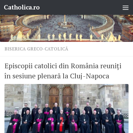
Catholica.ro
Skip to content
BISERICA GRECO-CATOLICĂ
Episcopii catolici din România reuniți
în sesiune plenară la Cluj-Napoca