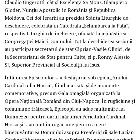
Claudio Gugerotti, cât și Excelența Sa Mons. Giampiero
Gloder, Nunțiu Apostolic în România și Republica
Moldova. Cei doi Ierarhi au prezidat Sfânta Liturghie de
deschidere, celebrată în Catedrala „Schimbarea la Față”,
respectiv Liturghia de încheiere, oficiată la mănăstirea
Congregației Maicii Domnului. Tot la deschiderea sesiunii
au participat secretarul de stat Ciprian-Vasile Olinici, de
la Secretariatul de Stat pentru Culte, și p. Ronny Alessio
SJ, Superior Provincial al Societății lui Isus.
Întâlnirea Episcopilor s-a desfășurat sub egida „Anului
Cardinal Iuliu Hossu”, fiind marcată și de momente
comemorative, precum Gala omagială organizată la
Opera Națională Română din Cluj-Napoca. În rugăciune și
comuniune frățească, Episcopii au adus mulțumire lui
Dumnezeu pentru darul mărturiei Fericitului Cardinal
Hossu și s-au unit în rugăciune pentru a cere
binecuvântarea Domnului asupra Preafericirii Sale Lucian
Cardinal Mureșan, aflat în suferință. Pe parcursul sesiunii,