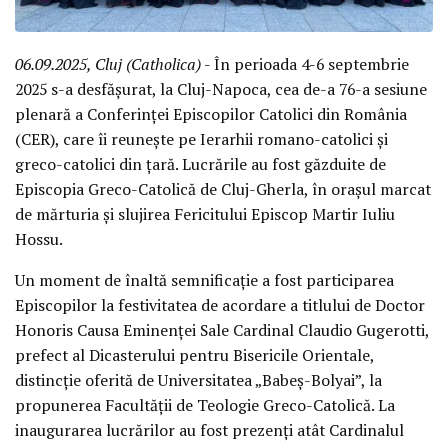
06.09.2025, Cluj (Catholica)
- În perioada 4-6 septembrie
2025 s-a desfășurat, la Cluj-Napoca, cea de-a 76-a sesiune
plenară a Conferinței Episcopilor Catolici din România
(CER), care îi reunește pe Ierarhii romano-catolici și
greco-catolici din țară. Lucrările au fost găzduite de
Episcopia Greco-Catolică de Cluj-Gherla, în orașul marcat
de mărturia și slujirea Fericitului Episcop Martir Iuliu
Hossu.
Un moment de înaltă semnificație a fost participarea
Episcopilor la festivitatea de acordare a titlului de Doctor
Honoris Causa Eminenței Sale Cardinal Claudio Gugerotti,
prefect al Dicasterului pentru Bisericile Orientale,
distincție oferită de Universitatea „Babeș-Bolyai”, la
propunerea Facultății de Teologie Greco-Catolică. La
inaugurarea lucrărilor au fost prezenți atât Cardinalul