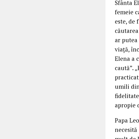
Sfânta El
femeie c
este, de 
căutarea 
ar putea 
viață, în
Elena a 
caută”. „
practicat
umili din
fidelitat
apropie 
Papa Leo
necesită 
mult de 