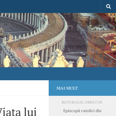
MAI MULT
MATERIALUL URMĂTOR
iața lui
Episcopii catolici din