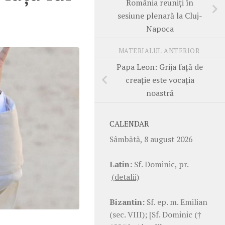
România reuniți în
sesiune plenară la Cluj-
Napoca
MATERIALUL ANTERIOR
Papa Leon: Grija față de
creație este vocația
noastră
CALENDAR
Sâmbătă, 8 august 2026
Latin:
Sf. Dominic, pr.
(detalii)
Bizantin:
Sf. ep. m. Emilian
(sec. VIII); [Sf. Dominic (†