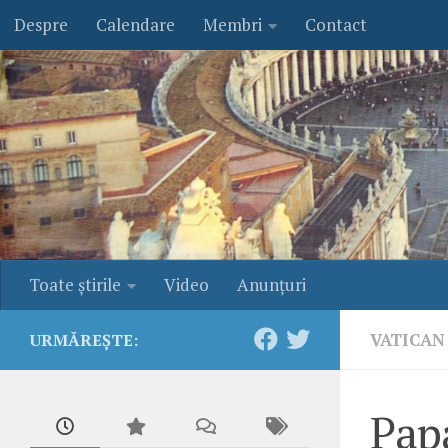
Despre
Calendare
Membri
Contact
Skip to content
Toate ştirile
Video
Anunţuri
VATICAN
URMĂREȘTE:
Papa