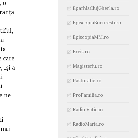
, o
EparhiaClujGherla.ro
eranța
EpiscopiaBucuresti.ro
iful,
EpiscopiaMM.ro
ia
nta
Ercis.ro
e care
Magisteriu.ro
 „și a
ii
Pastoratie.ro
i
le ne
ProFamilia.ro
Radio Vatican
mi
RadioMaria.ro
t mai