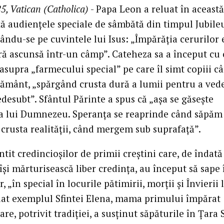
5, Vatican (Catholica)
- Papa Leon a reluat în această
ă audiențele speciale de sâmbătă din timpul Jubileu
ndu-se pe cuvintele lui Isus: „Împărăția cerurilor 
ă ascunsă într-un câmp”. Cateheza sa a început cu 
 asupra „farmecului special” pe care îl simt copiii c
pământ, „spărgând crusta dură a lumii pentru a ved
edesubt”. Sfântul Părinte a spus că „așa se găsește
a lui Dumnezeu. Speranța se reaprinde când săpăm 
crusta realității, când mergem sub suprafață”.
tit credincioșilor de primii creștini care, de îndată
își mărturisească liber credința, au început să sape 
r, „în special în locurile pătimirii, morții și Învierii 
 dat exemplul Sfintei Elena, mama primului împărat
care, potrivit tradiției, a susținut săpăturile în Țara 