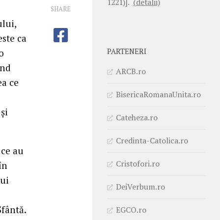
1221)].
(detalii)
SHARE
lui,
este ca
PARTENERI
o
ând
ARCB.ro
ea ce
BisericaRomanaUnita.ro
și
Cateheza.ro
Credinta-Catolica.ro
 ce au
Cristofori.ro
în
lui
DeiVerbum.ro
Sfântă.
EGCO.ro