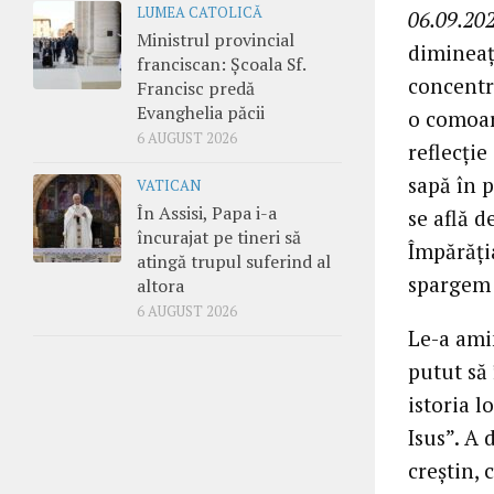
LUMEA CATOLICĂ
06.09.202
Ministrul provincial
dimineaț
franciscan: Școala Sf.
concentrâ
Francisc predă
Evanghelia păcii
o comoar
6 AUGUST 2026
reflecție
sapă în 
VATICAN
În Assisi, Papa i-a
se află d
încurajat pe tineri să
Împărăți
atingă trupul suferind al
spargem 
altora
6 AUGUST 2026
Le-a amin
putut să 
istoria lo
Isus”. A
creștin, 