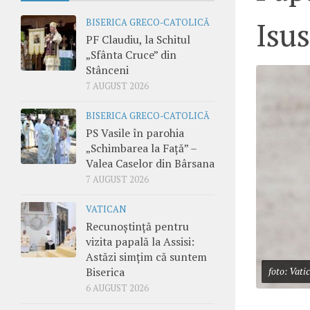
Isu
BISERICA GRECO-CATOLICĂ
PF Claudiu, la Schitul
„Sfânta Cruce” din
Stânceni
7 AUGUST 2026
BISERICA GRECO-CATOLICĂ
PS Vasile în parohia
„Schimbarea la Față” –
Valea Caselor din Bârsana
7 AUGUST 2026
VATICAN
Recunoștință pentru
vizita papală la Assisi:
Astăzi simțim că suntem
Biserica
foto: Vati
6 AUGUST 2026