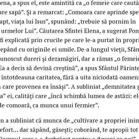
ena, a spus el, este amintită ca „o femeie care caută
are sapă”. Și a remarcat: „Comoara care aprinde sp
fapt, viața lui Isus”, spunând: „trebuie să pornim în
urmelor Lui”. Căutarea Sfintei Elena, a sugerat Pont
fi explicată prin crucile pe care le-a purtat în propr
cepând cu originile ei umile. De-a lungul vieții, Sfâ
cunoscut dureri și dezamăgiri, dar a rămas „o femei
Ea a decis să devină creștină”, a spus Sfântul Părinte,
 întotdeauna caritatea, fără a uita niciodată oamen
 care provenea ea însăși”. A subliniat „demnitatea ș
ea” ei, calități care „încă schimbă lumea de astăzi: e
de comoară, ca munca unui fermier”.
n a subliniat că munca de „cultivare a propriei ini
efort… dar săpând, găsești; coborând, te apropii to
Domnul care s-a dezbrăcat pentru a deveni ca noi”.