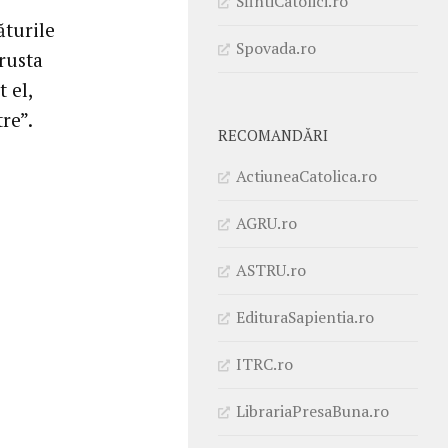
SfintiCatolici.ro
ăturile
Spovada.ro
crusta
 el,
re”.
RECOMANDĂRI
ActiuneaCatolica.ro
AGRU.ro
ASTRU.ro
EdituraSapientia.ro
ITRC.ro
LibrariaPresaBuna.ro