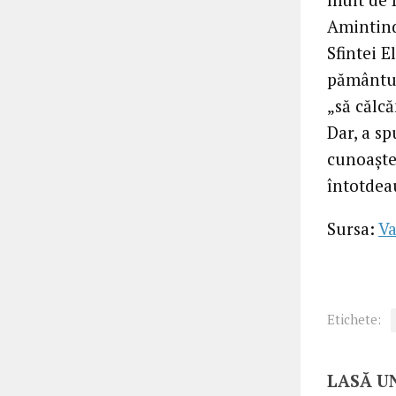
Amintind
Sfintei E
pământul
„să călc
Dar, a sp
cunoaște
întotdeau
Sursa:
Va
Etichete:
LASĂ U