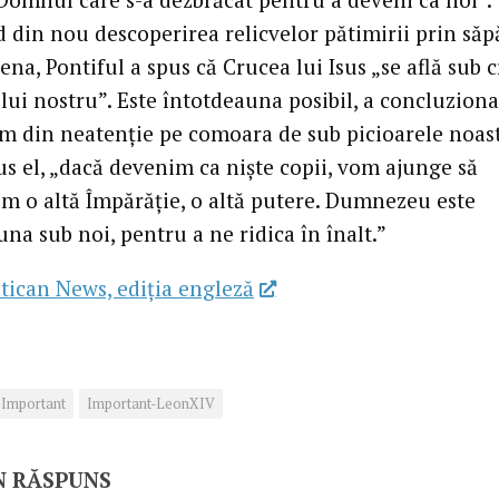
 din nou descoperirea relicvelor pătimirii prin săp
lena, Pontiful a spus că Crucea lui Isus „se află sub 
ui nostru”. Este întotdeauna posibil, a concluzionat
ăm din neatenție pe comoara de sub picioarele noast
us el, „dacă devenim ca niște copii, vom ajunge să
m o altă Împărăție, o altă putere. Dumnezeu este
na sub noi, pentru a ne ridica în înalt.”
tican News, ediția engleză
Important
Important-LeonXIV
N RĂSPUNS