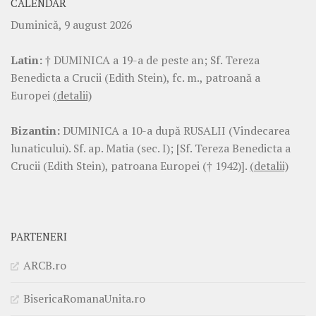
CALENDAR
Duminică, 9 august 2026
Latin:
† DUMINICA a 19-a de peste an; Sf. Tereza
Benedicta a Crucii (Edith Stein), fc. m., patroană a
Europei
(detalii)
Bizantin:
DUMINICA a 10-a după RUSALII (Vindecarea
lunaticului). Sf. ap. Matia (sec. I); [Sf. Tereza Benedicta a
Crucii (Edith Stein), patroana Europei († 1942)].
(detalii)
PARTENERI
ARCB.ro
BisericaRomanaUnita.ro