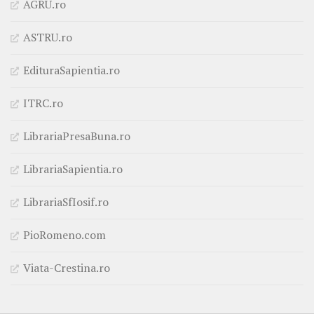
AGRU.ro
ASTRU.ro
EdituraSapientia.ro
ITRC.ro
LibrariaPresaBuna.ro
LibrariaSapientia.ro
LibrariaSfIosif.ro
PioRomeno.com
Viata-Crestina.ro