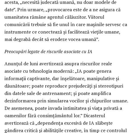
acesta, „necesită judecată umană, nu doar modele de
date”. Prin urmare, „provocarea este de a ne asigura că
umanitatea rămâne agentul călăuzitor. Viitorul
comunicării trebuie să fie unul în care mașinile servesc ca
instrumente ce conectează și facilitează viețile umane,
mai degrabă decât să erodeze vocea umană”.
Preocupări legate de riscurile asociate cu IA
Anunțul de luni avertizează asupra riscurilor reale
asociate cu tehnologia modernă: „IA poate genera
informații captivante, dar înșelătoare, manipulative și
dăunătoare; poate reproduce prejudecăți și stereotipuri
din datele sale de antrenament; și poate amplifica
dezinformarea prin simularea vocilor și chipurilor umane.
De asemenea, poate invada intimitatea și viața privată a
oamenilor fără consimțământul lor.” Dicasterul
avertizează că „dependența excesivă de IA slăbește
gândirea critică și abilitățile creative, în timp ce controlul