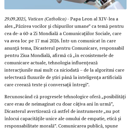
29.09.2025, Vatican (Catholica)
- Papa Leon al XIV-lea a
ales „Păzirea vocilor și chipurilor umane” ca temă pentru
cea de-a 60-a Zi Mondială a Comunicațiilor Sociale, care
va avea loc pe 17 mai 2026. Într-un comunicat în care
anunță tema, Dicasterul pentru Comunicare, responsabil
pentru Ziua Mondială, afirmă că „în ecosistemele de
comunicare actuale, tehnologia influențează
interacțiunile mai mult ca niciodată – de la algoritmi care
selectează fluxurile de știri până la inteligența artificială
care creează texte și conversații întregi”.
Recunoscând că progresele tehnologice oferă „posibilități
care erau de neimaginat cu doar câțiva ani în urmă”,
Dicasterul avertizează că astfel de instrumente „nu pot
înlocui capacitățile unice ale omului de empatie, etică și
responsabilitate morală”. Comunicarea publică, spune