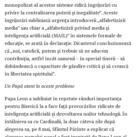
monopolizat al acestor sisteme ridică îngrijorări cu
privire la centralizarea puterii și inegalitate”. Aceste
îngrijorări subliniază urgența introducerii „alfabetizării
media” sau chiar a „alfabetizării privind media și
inteligența artificială (MAIL)” în sistemele formale de
educație, se arată în declarație. Dicasterul concluzionează
că „noi, catolicii, putem și trebuie să ne aducem
contribuția, astfel încât oamenii – în special tinerii – să
dobândească o capacitate de gândire critică și să crească
în libertatea spiritului”.
Un Papă atent la aceste probleme
Papa Leon a subliniat în repetate rânduri importanța
pentru Biserică la a face față provocărilor ridicate de
inteligența artificială și dezvoltarea noilor tehnologii. În
întâlnirea sa cu Cardinalii, la doar câteva zile după
alegerea sa, pe 8 mai, Sfântul Părinte a explicat că
alegerea numelui papal a fost inspirată de Papa Leon al