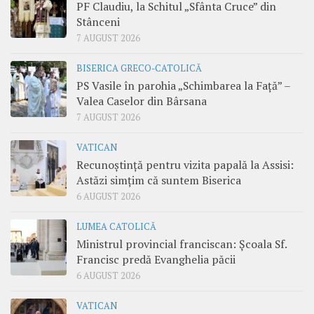
PF Claudiu, la Schitul „Sfânta Cruce” din
Stânceni
7 AUGUST 2026
BISERICA GRECO-CATOLICĂ
PS Vasile în parohia „Schimbarea la Față” –
Valea Caselor din Bârsana
7 AUGUST 2026
VATICAN
Recunoștință pentru vizita papală la Assisi:
Astăzi simțim că suntem Biserica
6 AUGUST 2026
LUMEA CATOLICĂ
Ministrul provincial franciscan: Școala Sf.
Francisc predă Evanghelia păcii
6 AUGUST 2026
VATICAN