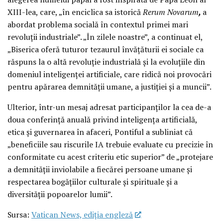
XIII-lea, care, „în enciclica sa istorică
Rerum Novarum
,
a
abordat problema socială în contextul primei mari
revoluții industriale”. „În zilele noastre”, a continuat el,
„Biserica oferă tuturor tezaurul învățăturii ei sociale ca
răspuns la o altă revoluție industrială și la evoluțiile din
domeniul inteligenței artificiale, care ridică noi provocări
pentru apărarea demnității umane, a justiției și a muncii”.
Ulterior, într-un mesaj adresat participanților la cea de-a
doua conferință anuală privind inteligența artificială,
etica și guvernarea în afaceri, Pontiful a subliniat că
„beneficiile sau riscurile IA trebuie evaluate cu precizie în
conformitate cu acest criteriu etic superior” de „protejare
a demnității inviolabile a fiecărei persoane umane și
respectarea bogățiilor culturale și spirituale și a
diversității popoarelor lumii”.
Sursa:
Vatican News, ediția engleză