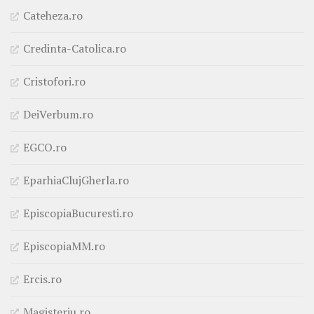
Cateheza.ro
Credinta-Catolica.ro
Cristofori.ro
DeiVerbum.ro
EGCO.ro
EparhiaClujGherla.ro
EpiscopiaBucuresti.ro
EpiscopiaMM.ro
Ercis.ro
Magisteriu.ro