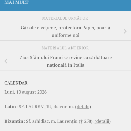
MAI MULT
MATERIALUL URMĂTOR
Gărzile elvețiene, protectorii Papei, poartă
uniforme noi
MATERIALUL ANTERIOR
Ziua Sfântului Francisc revine ca sărbătoare
națională în Italia
CALENDAR
Luni, 10 august 2026
Latin:
SF. LAURENŢIU, diacon m.
(detalii)
Bizantin:
Sf. arhidiac. m. Laurenţiu († 258).
(detalii)