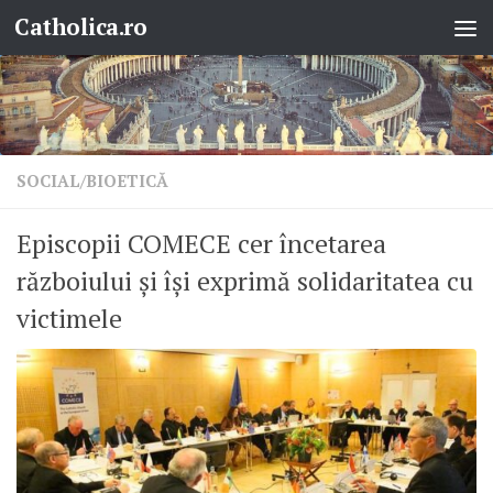
Catholica.ro
Skip to content
SOCIAL/BIOETICĂ
Episcopii COMECE cer încetarea
războiului și își exprimă solidaritatea cu
victimele