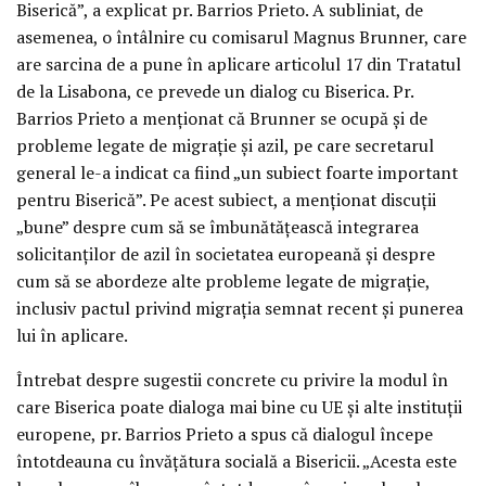
Biserică”, a explicat pr. Barrios Prieto. A subliniat, de
asemenea, o întâlnire cu comisarul Magnus Brunner, care
are sarcina de a pune în aplicare articolul 17 din Tratatul
de la Lisabona, ce prevede un dialog cu Biserica. Pr.
Barrios Prieto a menționat că Brunner se ocupă și de
probleme legate de migrație și azil, pe care secretarul
general le-a indicat ca fiind „un subiect foarte important
pentru Biserică”. Pe acest subiect, a menționat discuții
„bune” despre cum să se îmbunătățească integrarea
solicitanților de azil în societatea europeană și despre
cum să se abordeze alte probleme legate de migrație,
inclusiv pactul privind migrația semnat recent și punerea
lui în aplicare.
Întrebat despre sugestii concrete cu privire la modul în
care Biserica poate dialoga mai bine cu UE și alte instituții
europene, pr. Barrios Prieto a spus că dialogul începe
întotdeauna cu învățătura socială a Bisericii. „Acesta este