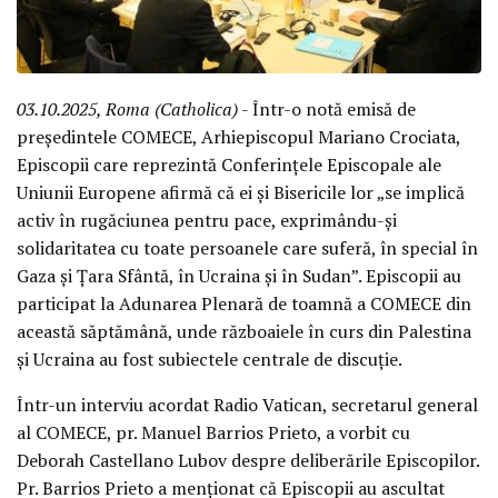
03.10.2025, Roma (Catholica)
- Într-o notă emisă de
președintele COMECE, Arhiepiscopul Mariano Crociata,
Episcopii care reprezintă Conferințele Episcopale ale
Uniunii Europene afirmă că ei și Bisericile lor „se implică
activ în rugăciunea pentru pace, exprimându-și
solidaritatea cu toate persoanele care suferă, în special în
Gaza și Țara Sfântă, în Ucraina și în Sudan”. Episcopii au
participat la Adunarea Plenară de toamnă a COMECE din
această săptămână, unde războaiele în curs din Palestina
și Ucraina au fost subiectele centrale de discuție.
Într-un interviu acordat Radio Vatican, secretarul general
al COMECE, pr. Manuel Barrios Prieto, a vorbit cu
Deborah Castellano Lubov despre deliberările Episcopilor.
Pr. Barrios Prieto a menționat că Episcopii au ascultat