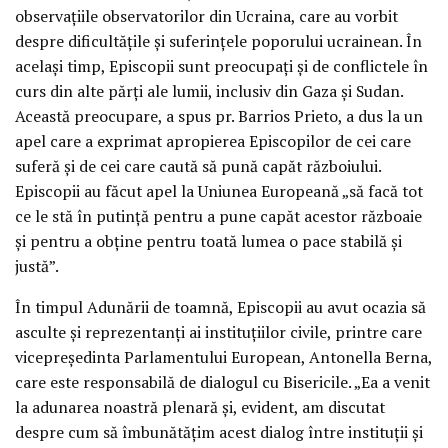
observațiile observatorilor din Ucraina, care au vorbit
despre dificultățile și suferințele poporului ucrainean. În
același timp, Episcopii sunt preocupați și de conflictele în
curs din alte părți ale lumii, inclusiv din Gaza și Sudan.
Această preocupare, a spus pr. Barrios Prieto, a dus la un
apel care a exprimat apropierea Episcopilor de cei care
suferă și de cei care caută să pună capăt războiului.
Episcopii au făcut apel la Uniunea Europeană „să facă tot
ce le stă în putință pentru a pune capăt acestor războaie
și pentru a obține pentru toată lumea o pace stabilă și
justă”.
În timpul Adunării de toamnă, Episcopii au avut ocazia să
asculte și reprezentanți ai instituțiilor civile, printre care
vicepreședinta Parlamentului European, Antonella Berna,
care este responsabilă de dialogul cu Bisericile. „Ea a venit
la adunarea noastră plenară și, evident, am discutat
despre cum să îmbunătățim acest dialog între instituții și