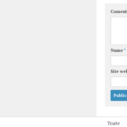
Coment
Nume
*
Site we
Toate