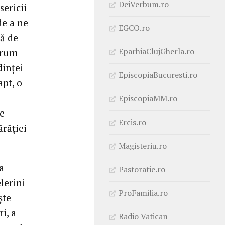
DeiVerbum.ro
sericii
de a ne
EGCO.ro
ră de
EparhiaClujGherla.ro
 drum
dinței
EpiscopiaBucuresti.ro
apt, o
EpiscopiaMM.ro
e
Ercis.ro
răției
Magisteriu.ro
a
Pastoratie.ro
lerini
ProFamilia.ro
ște
i, a
Radio Vatican