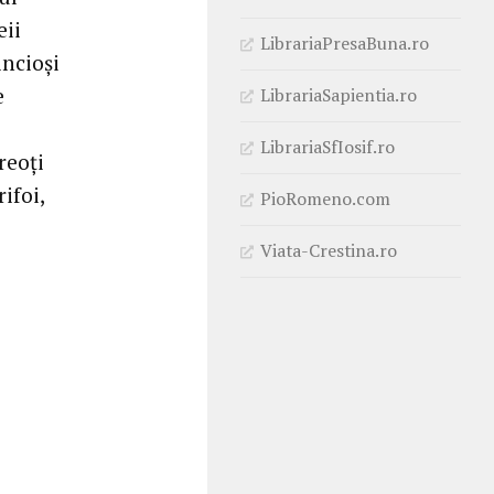
eii
LibrariaPresaBuna.ro
incioși
e
LibrariaSapientia.ro
LibrariaSfIosif.ro
reoți
ifoi,
PioRomeno.com
Viata-Crestina.ro