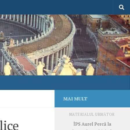
MAI MULT
MATERIALUL URMĂTOR
lice
ÎPS Aurel Percă la