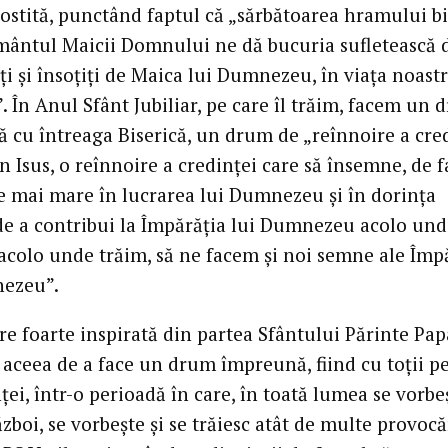
ostită, punctând faptul că „sărbătoarea hramului bi
ântul Maicii Domnului ne dă bucuria sufletească 
iți și însoțiți de Maica lui Dumnezeu, în viața noast
. În Anul Sfânt Jubiliar, pe care îl trăim, facem un
 cu întreaga Biserică, un drum de „reînnoire a cre
n Isus, o reînnoire a credinței care să însemne, de f
e mai mare în lucrarea lui Dumnezeu și în dorința
de a contribui la Împărăția lui Dumnezeu acolo und
acolo unde trăim, să ne facem și noi semne ale Împă
nezeu”.
e foarte inspirată din partea Sfântului Părinte Pap
 aceea de a face un drum împreună, fiind cu toții pe
ței, într-o perioadă în care, în toată lumea se vorbe
zboi, se vorbește și se trăiesc atât de multe provocăr