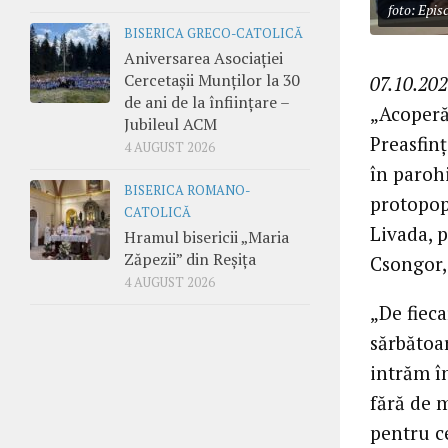
foto: Epi
BISERICA GRECO-CATOLICĂ
Aniversarea Asociației
Cercetașii Munților la 30
07.10.202
de ani de la înființare –
„Acoperă
Jubileul ACM
Preasfinț
4 AUGUST 2026
în paroh
BISERICA ROMANO-
protopop
CATOLICĂ
Livada, p
Hramul bisericii „Maria
Zăpezii” din Reșița
Csongor, 
4 AUGUST 2026
„De fieca
sărbătoa
intrăm î
fără de 
pentru ce