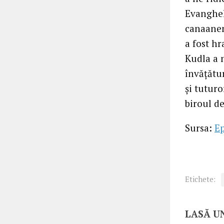
Evangheli
canaanen
a fost h
Kudla a 
învățătur
și tuturo
biroul d
Sursa:
E
Etichete:
LASĂ U