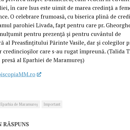
ei, în care Isus este uimit de marea credință a fem
ce. O celebrare frumoasă, cu biserica plină de cred
ramul parohiei Livada, fapt pentru care pr. Gheorgh
mulțumit pentru prezență și pentru cuvântul de
ă al Preasfințitului Părinte Vasile, dar și colegilor p
r credincioșilor care s-au rugat împreună. (Talida Tr
e presă al Eparhiei de Maramureș)
piscopiaMM.ro
Eparhia de Maramureș
Important
N RĂSPUNS