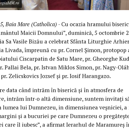
scopiaMM.ro
5, Baia Mare (Catholica)
- Cu ocazia hramului biseric
mântul Maicii Domnului”, duminică, 5 octombrie 2
ia Sa Vasile Bizău a celebrat Sfânta Liturghie Arhie
ia Livada, împreună cu pr. Cornel Șimon, protopop 
iatului Ciscarpatin de Satu Mare, pr. Gheorghe Kud
r. Pallai Bela, pr. Istvan Miklos Simon, pr. Nagy-Olá
pr. Zelicskovics Jozsef și pr. Iosif Harangazo.
re data când intrăm în biserică și în atmosfera de
re, intrăm într-o altă dimensiune, suntem invitați s
n lumea lui Dumnezeu, in dimensiunea veșniciei, a i
margini și a bucuriei pe care Dumnezeu o pregăteșt
i care îl iubesc”, a afirmat Ierarhul de Maramureș î