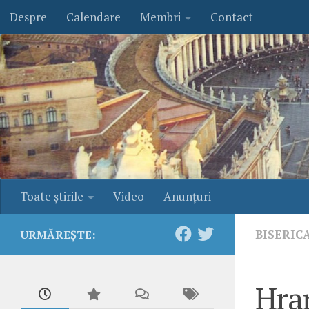
Despre
Calendare
Membri
Contact
Skip to content
Toate ştirile
Video
Anunţuri
BISERIC
URMĂREȘTE:
Hra