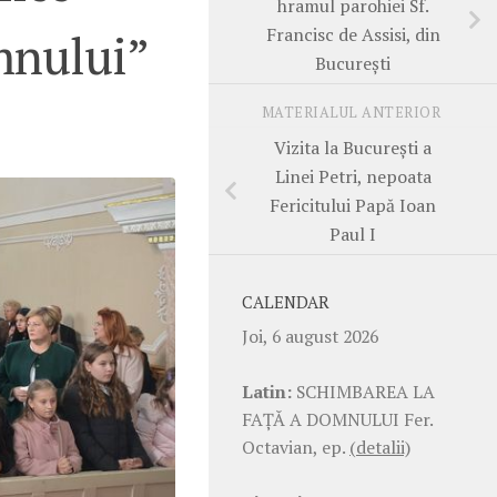
hramul parohiei Sf.
Francisc de Assisi, din
mnului”
București
MATERIALUL ANTERIOR
Vizita la București a
Linei Petri, nepoata
Fericitului Papă Ioan
Paul I
CALENDAR
Joi, 6 august 2026
Latin:
SCHIMBAREA LA
FAŢĂ A DOMNULUI Fer.
Octavian, ep.
(detalii)