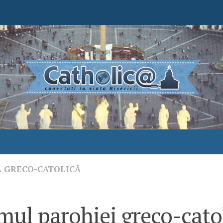
A GRECO-CATOLICĂ
mul parohiei greco-cato