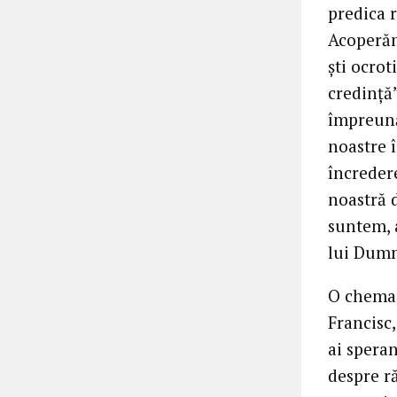
predica r
Acoperăm
ști ocrot
credință”
împreună
noastre î
încreder
noastră 
suntem, 
lui Dum
O chemar
Francisc,
ai speran
despre ră