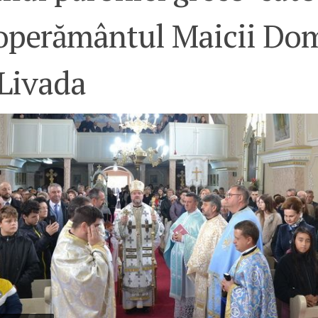
operământul Maicii Do
 Livada