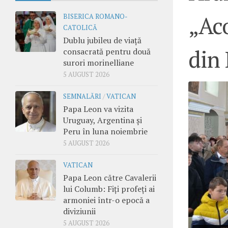
„Ac
BISERICA ROMANO-
CATOLICĂ
Dublu jubileu de viață
din
consacrată pentru două
surori morinelliane
5 AUGUST 2026
SEMNALĂRI
/
VATICAN
Papa Leon va vizita
Uruguay, Argentina și
Peru în luna noiembrie
5 AUGUST 2026
VATICAN
Papa Leon către Cavalerii
lui Columb: Fiți profeți ai
armoniei într-o epocă a
diviziunii
5 AUGUST 2026