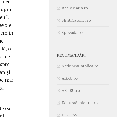
ru cel
RadioMaria.ro
asupra
eu”.
SfintiCatolici.ro
evoie
Spovada.ro
dem în
me
lă, o
RECOMANDĂRI
orice
espre
ActiuneaCatolica.ro
an și
AGRU.ro
pe mai
ca
ASTRU.ro
EdituraSapientia.ro
de ea,
ITRC.ro
ul