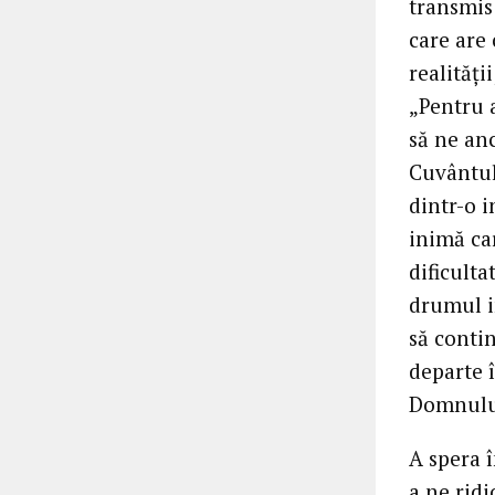
transmis 
care are 
realități
„Pentru 
să ne an
Cuvântul
dintr-o i
inimă ca
dificulta
drumul i
să conti
departe î
Domnulu
A spera î
a ne rid