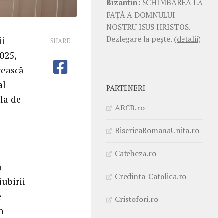
Bizantin:
SCHIMBAREA LA
FAŢĂ A DOMNULUI
NOSTRU ISUS HRISTOS.
Dezlegare la pește.
(detalii)
ii
SHARE
025,
rească
al
PARTENERI
la de
ARCB.ro
h
BisericaRomanaUnita.ro
Cateheza.ro
ă
Credinta-Catolica.ro
ubirii
e
Cristofori.ro
n