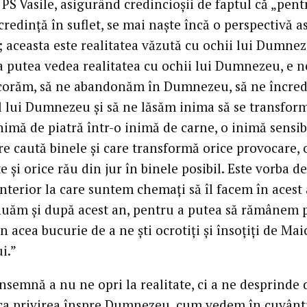
PS Vasile, asigurând credincioșii de faptul că „pent
credință în suflet, se mai naște încă o perspectivă 
i; aceasta este realitatea văzută cu ochii lui Dumnez
a putea vedea realitatea cu ochii lui Dumnezeu, e n
corăm, să ne abandonăm în Dumnezeu, să ne încre
 lui Dumnezeu și să ne lăsăm inima să se transfor
nimă de piatră într-o inimă de carne, o inimă sensibi
re caută binele și care transformă orice provocare, 
te și orice rău din jur în binele posibil. Este vorba d
nterior la care suntem chemați să îl facem în acest 
nuăm și după acest an, pentru a putea să rămânem 
n acea bucurie de a ne ști ocrotiți și însoțiți de Mai
i.”
nsemnă a nu ne opri la realitate, ci a ne desprinde 
ica privirea înspre Dumnezeu, cum vedem în cuvânt