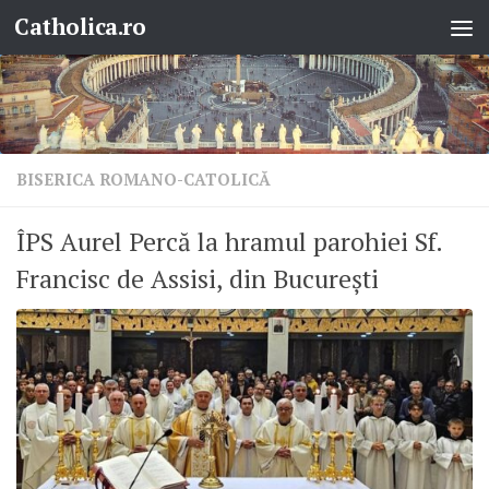
Catholica.ro
Skip to content
BISERICA ROMANO-CATOLICĂ
ÎPS Aurel Percă la hramul parohiei Sf.
Francisc de Assisi, din București