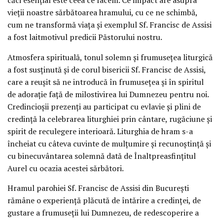
vieții noastre sărbătoarea hramului, cu ce ne schimbă,
cum ne transformă viața și exemplul Sf. Francisc de Assisi
a fost laitmotivul predicii Păstorului nostru.
Atmosfera spirituală, tonul solemn și frumusețea liturgică
a fost susținută și de corul bisericii Sf. Francisc de Assisi,
care a reușit să ne introducă în frumusețea și în spiritul
de adorație față de milostivirea lui Dumnezeu pentru noi.
Credincioșii prezenți au participat cu evlavie și plini de
credință la celebrarea liturghiei prin cântare, rugăciune și
spirit de reculegere interioară. Liturghia de hram s-a
încheiat cu câteva cuvinte de mulțumire și recunoștință și
cu binecuvântarea solemnă dată de Înaltpreasfințitul
Aurel cu ocazia acestei sărbători.
Hramul parohiei Sf. Francisc de Assisi din București
rămâne o experiență plăcută de întărire a credinței, de
gustare a frumuseții lui Dumnezeu, de redescoperire a