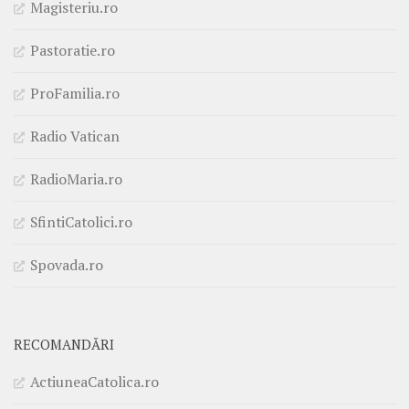
Magisteriu.ro
Pastoratie.ro
ProFamilia.ro
Radio Vatican
RadioMaria.ro
SfintiCatolici.ro
Spovada.ro
RECOMANDĂRI
ActiuneaCatolica.ro