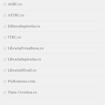
AGRU.ro
ASTRU.ro
EdituraSapientia.ro
ITRC.ro
LibrariaPresaBuna.ro
LibrariaSapientia.ro
LibrariaSfIosif.ro
PioRomeno.com
Viata-Crestina.ro