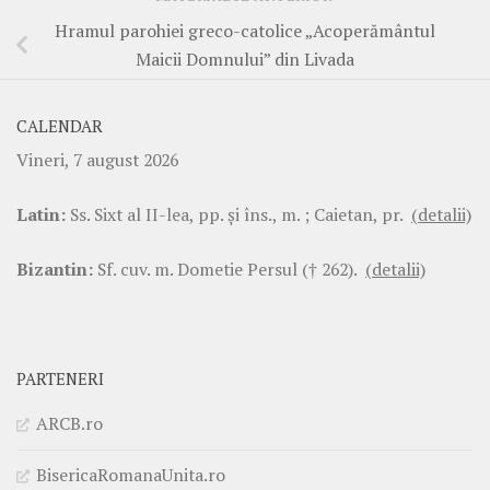
Hramul parohiei greco-catolice „Acoperământul
Maicii Domnului” din Livada
CALENDAR
Vineri, 7 august 2026
Latin:
Ss. Sixt al II-lea, pp. şi îns., m. ; Caietan, pr.
(detalii)
Bizantin:
Sf. cuv. m. Dometie Persul († 262).
(detalii)
PARTENERI
ARCB.ro
BisericaRomanaUnita.ro