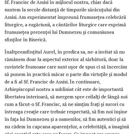
Sf. Francisc de Assisi în mijlocul nostru, chiar dacă
suntem la secole distanță de timpurile sărăcuțului din
Assisi. Am experimentat împreună frumusețea celebrării
liturgice, a rugăciunii, a cântărilor liturgice care exprimă
frumusețea prezenței lui Dumnezeu și comuniunea
sfinților în Biserică.
Înaltpreasfințitul Aurel, în predica sa, ne-a invitat să nu
rămânem doar la aspectul exterior al sărbătorii, doar la
cuvintele frumoase care sunt ușor de spus ci să încercăm
să punem în practică măcar o parte din virtuțile și modul
de a fi al Sf. Francisc de Assisi. În continuare,
Arhiepiscopul nostru a subliniat cât este de importantă
libertatea interioară, să mergem spre ceilalți de lângă noi
cum a făcut-o Sf. Francisc, să ne simțim frați și surori cu
întreaga creație care trebuie respectată, să fim noi înșine
în fața lui Dumnezeu și a oamenilor, să fim autentici și să
nu cădem în capcana aparențelor, a celebrității, a imaginii
căci esențial este ceea ce facem. Ce impact are asupra