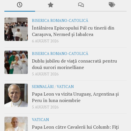
BISERICA ROMANO-CATOLICĂ
Întâlnirea Episcopului Pál cu tinerii din
Carașova, Nermed și Iabalcea
6 AUGUST 2026
BISERICA ROMANO-CATOLICĂ
Dublu jubileu de viață consacrată pentru
două surori morinelliane
5 AUGUST 2026
SEMNALĂRI
/
VATICAN
Papa Leon va vizita Uruguay, Argentina și
Peru în luna noiembrie
5 AUGUST 2026
VATICAN
Papa Leon către Cavalerii lui Columb: Fiți