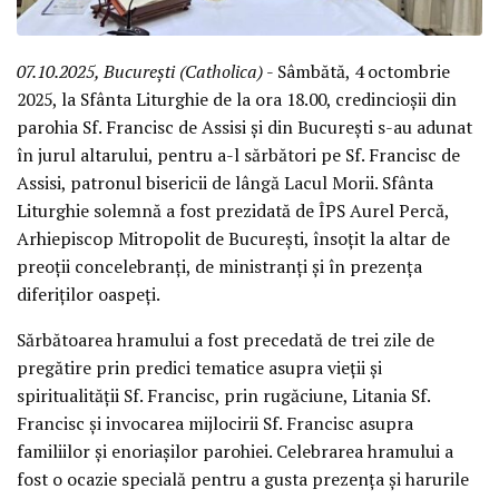
07.10.2025, București (Catholica)
- Sâmbătă, 4 octombrie
2025, la Sfânta Liturghie de la ora 18.00, credincioșii din
parohia Sf. Francisc de Assisi și din București s-au adunat
în jurul altarului, pentru a-l sărbători pe Sf. Francisc de
Assisi, patronul bisericii de lângă Lacul Morii. Sfânta
Liturghie solemnă a fost prezidată de ÎPS Aurel Percă,
Arhiepiscop Mitropolit de București, însoțit la altar de
preoții concelebranți, de ministranți și în prezența
diferiților oaspeți.
Sărbătoarea hramului a fost precedată de trei zile de
pregătire prin predici tematice asupra vieții și
spiritualității Sf. Francisc, prin rugăciune, Litania Sf.
Francisc și invocarea mijlocirii Sf. Francisc asupra
familiilor și enoriașilor parohiei. Celebrarea hramului a
fost o ocazie specială pentru a gusta prezența și harurile