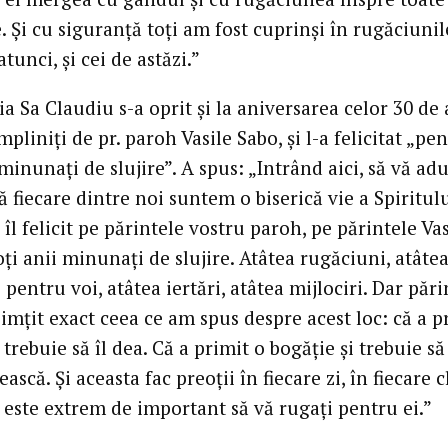
. Și cu siguranță toți am fost cuprinși în rugăciunile
atunci, și cei de astăzi.”
ia Sa Claudiu s-a oprit și la aniversarea celor 30 de 
mpliniți de pr. paroh Vasile Sabo, și l-a felicitat „pe
 minunați de slujire”. A spus: „Intrând aici, să vă ad
 fiecare dintre noi suntem o biserică vie a Spiritul
 îl felicit pe părintele vostru paroh, pe părintele Vas
ți anii minunați de slujire. Atâtea rugăciuni, atâtea
 pentru voi, atâtea iertări, atâtea mijlociri. Dar pări
simțit exact ceea ce am spus despre acest loc: că a p
 trebuie să îl dea. Că a primit o bogăție și trebuie să
ască. Și aceasta fac preoții în fiecare zi, în fiecare c
 este extrem de important să vă rugați pentru ei.”