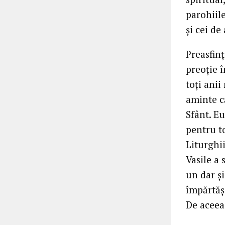
parohiile
și cei de 
Preasfinț
preoție î
toți anii
aminte că
Sfânt. Eu
pentru to
Liturghii
Vasile a 
un dar și
împărtășe
De aceea