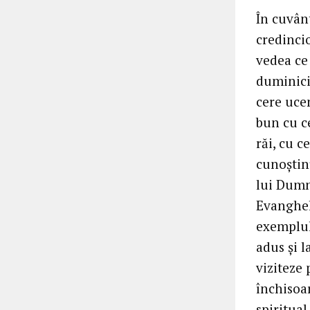
În cuvânt
credincio
vedea ce
duminici,
cere ucen
bun cu ce
răi, cu c
cunoștinț
lui Dumn
Evangheli
exemplul 
adus și l
viziteze 
închisoar
spiritua