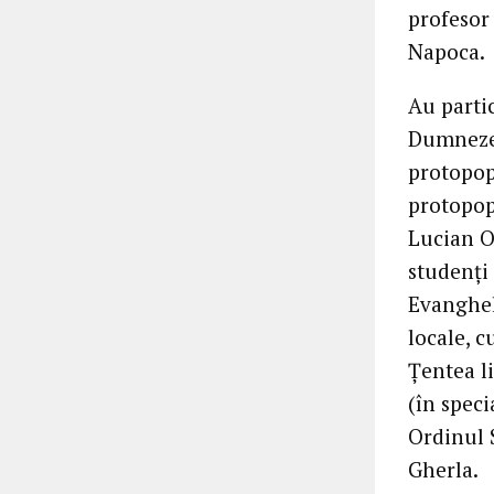
profesor
Napoca.
Au parti
Dumnezeu,
protopop
protopop
Lucian O
studenți
Evangheli
locale, c
Țentea li
(în speci
Ordinul 
Gherla.