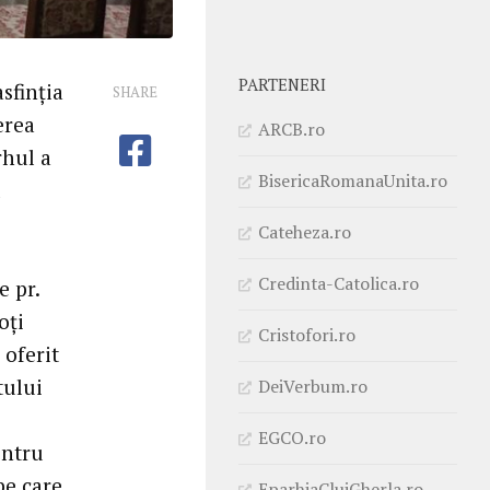
PARTENERI
sfinția
SHARE
erea
ARCB.ro
rhul a
BisericaRomanaUnita.ro
Cateheza.ro
Credinta-Catolica.ro
e pr.
oți
Cristofori.ro
 oferit
tului
DeiVerbum.ro
EGCO.ro
entru
pe care
EparhiaClujGherla.ro