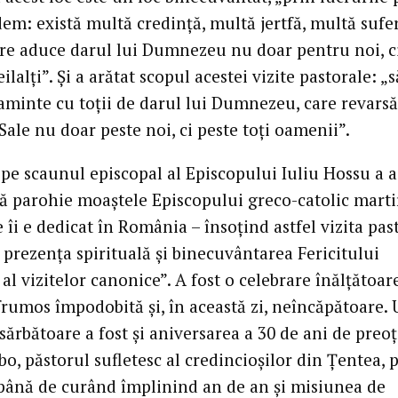
dem: există multă credință, multă jertfă, multă sufe
are aduce darul lui Dumnezeu nu doar pentru noi, ci
ilalți”. Și a arătat scopul acestei vizite pastorale: „
minte cu toții de darul lui Dumnezeu, care revarsă
Sale nu doar peste noi, ci peste toți oamenii”.
pe scaunul episcopal al Episcopului Iuliu Hossu a a
tă parohie moaștele Episcopului greco-catolic martir
 îi e dedicat în România – însoțind astfel vizita pas
 prezența spirituală și binecuvântarea Fericitului
al vizitelor canonice”. A fost o celebrare înălțătoar
frumos împodobită și, în această zi, neîncăpătoare.
 sărbătoare a fost și aniversarea a 30 de ani de preoți
bo, păstorul sufletesc al credincioșilor din Țentea, p
 până de curând împlinind an de an și misiunea de