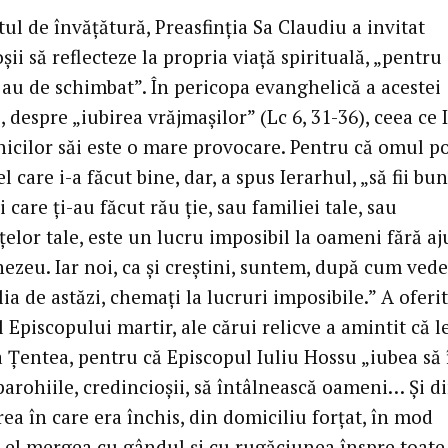
ul de învățătură, Preasfinția Sa Claudiu a invitat
șii să reflecteze la propria viață spirituală, „pentru
 au de schimbat”. În pericopa evanghelică a acestei
 despre „iubirea vrăjmașilor” (Lc 6, 31-36), ceea ce 
icilor săi este o mare provocare. Pentru că omul po
l care i-a făcut bine, dar, a spus Ierarhul, „să fii bun
ei care ți-au făcut rău ție, sau familiei tale, sau
elor tale, este un lucru imposibil la oameni fără aj
ezeu. Iar noi, ca și creștini, suntem, după cum ved
a de astăzi, chemați la lucruri imposibile.” A oferit
Episcopului martir, ale cărui relicve a amintit că l
a Țentea, pentru că Episcopul Iuliu Hossu „iubea să 
parohiile, credincioșii, să întâlnească oameni… Și d
ea în care era închis, din domiciliu forțat, în mod
l, el mergea cu gândul și cu rugăciunea înspre toate