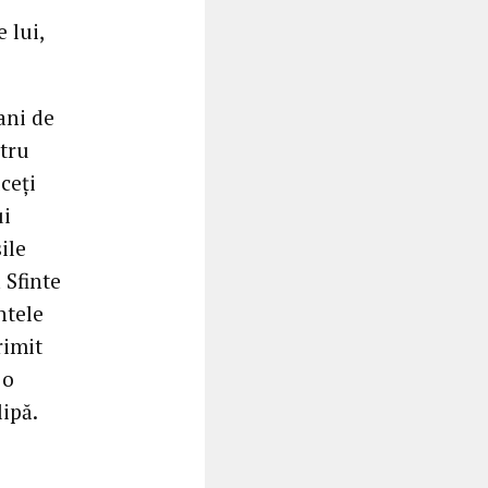
 lui,
ani de
ntru
uceți
ui
ile
 Sfinte
ntele
rimit
 o
lipă.