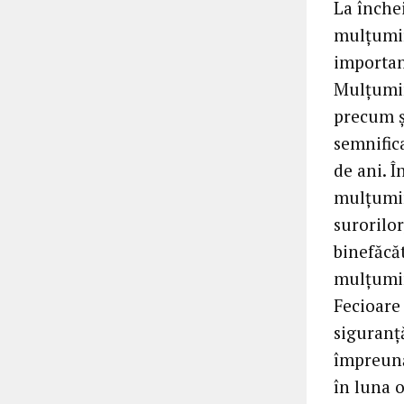
La închei
mulțumire
importan
Mulțumin
precum ș
semnifica
de ani. Î
mulțumind
surorilor
binefăcăt
mulțumin
Fecioare
siguranță
împreună 
în luna 