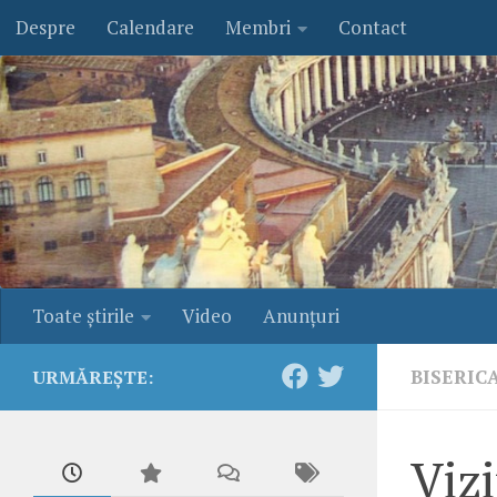
Despre
Calendare
Membri
Contact
Skip to content
Toate ştirile
Video
Anunţuri
BISERIC
URMĂREȘTE:
Vizi