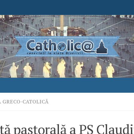
A GRECO-CATOLICĂ
tă pastorală a PS Claudi