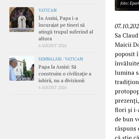
foto: Epar
VATICAN
În Assisi, Papa i-a
încurajat pe tineri să
07.10.202
atingă trupul suferind al
Sa Claud
altora
Maicii Do
6 AUGUST 2026
poposit 
SEMNALĂRI
/
VATICAN
învăluite
Papa la Assisi: Să
lumina să
construim o civilizație a
iubirii, nu a diviziunii
tradițion
6 AUGUST 2026
protopop
prezenți,
flori și 
de bun ve
răspuns 
că știe c