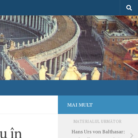
MAI MULT
MATERIALUL URMĂTOR
u în
Hans Urs von Balthasar: