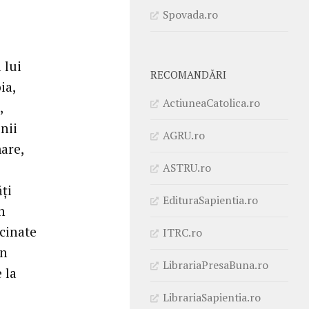
Spovada.ro
 lui
RECOMANDĂRI
ia,
ActiuneaCatolica.ro
,
nii
AGRU.ro
are,
ASTRU.ro
ăți
EdituraSapientia.ro
n
ecinate
ITRC.ro
in
LibrariaPresaBuna.ro
 la
LibrariaSapientia.ro