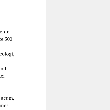
,
mente
te 300
eologi,
ând
tei
u
, acum,
iunea