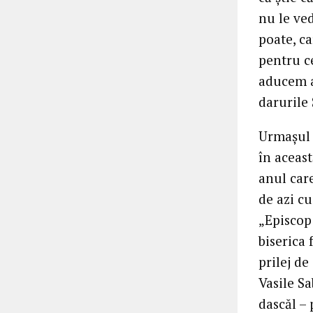
nu le ve
poate, c
pentru ce
aducem a
darurile 
Urmașul 
în aceas
anul care
de azi cu
„Episcop 
biserica 
prilej de
Vasile Sa
dascăl –