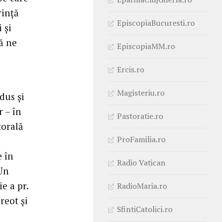
rință
EpiscopiaBucuresti.ro
 și
să ne
EpiscopiaMM.ro
Ercis.ro
Magisteriu.ro
dus și
 – în
Pastoratie.ro
torală
ProFamilia.ro
e în
Radio Vatican
 Un
e a pr.
RadioMaria.ro
reot și
SfintiCatolici.ro