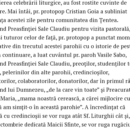
erea celebrării liturgice, au fost rostite cuvinte de
. Mai întâi, pr. protopop Cristian Goia a subliniat
ța acestei zile pentru comunitatea din Țentea.
d Preasfinției Sale Claudiu pentru vizita pastorală
i tuturor celor de față, pr. protopop a punctat mo
tive din trecutul acestei parohii cu o istorie de pes
n continuare, a luat cuvântul pr. paroh Vasile Sabo,
 Preasfinției Sale Claudiu, preoților, studenților t
, pelerinilor din alte parohii, credincioșilor,
orilor, colaboratorilor, donatorilor, dar în primul r
d lui Dumnezeu, „de la care vin toate” și Preacura
 Maria, „mama noastră cerească, a cărei mijlocire c
 am simțit-o în această parohie”. A încredințat că
cu credincioșii se vor ruga atât Sf. Liturghii cât și
octombrie dedicată Maicii Sfinte, se vor ruga rugăc