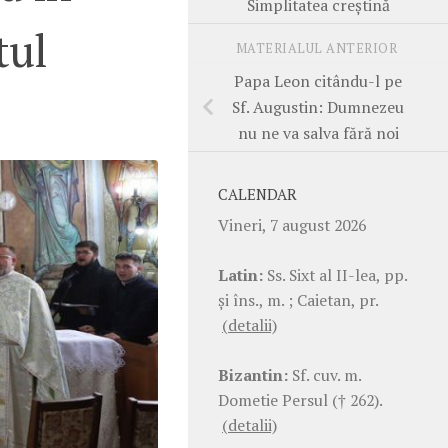
Simplitatea creștină
tul
MATERIALUL ANTERIOR
Papa Leon citându-l pe
Sf. Augustin: Dumnezeu
nu ne va salva fără noi
CALENDAR
Vineri, 7 august 2026
Latin:
Ss. Sixt al II-lea, pp.
şi îns., m. ; Caietan, pr.
(detalii)
Bizantin:
Sf. cuv. m.
Dometie Persul († 262).
(detalii)