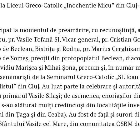
 la Liceul Greco-Catolic „Inochentie Micu” din Cluj-
cipat la momentul de preamărire, cu recunoștință, a
 pr. Vasile Tofană SJ, Vicar general, pr. Cristian Go
 de Beclean, Bistrița și Rodna, pr. Marius Cerghizan
 de Someș, preoții din protopopiatul Beclean, diaco
vidiu Marișca și Mihai Șona, precum și, în număr m
 seminariști de la Seminarul Greco-Catolic „Sf. Ioan
stul” din Cluj. Au luat parte la celebrare și autorit
u primarul Vasile Silași; de asemenea, enoriașilor di
 s-au alăturat mulți credincioși din localitățile înv
al din Țaga și din Ceaba). Au fost de față și surori d
Sfântului Vasile cel Mare, din comunitatea OSBM de