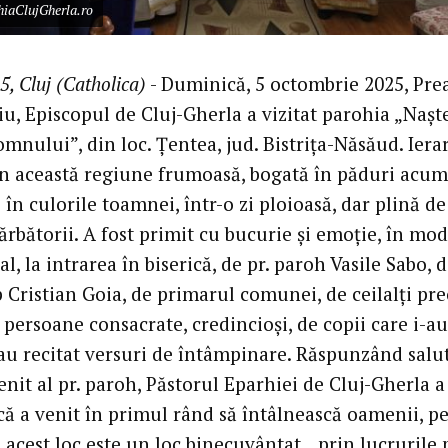
hiaClujGherla.ro
5, Cluj (Catholica)
- Duminică, 5 octombrie 2025, Prea
iu, Episcopul de Cluj-Gherla a vizitat parohia „Nașt
mnului”, din loc. Țentea, jud. Bistrița-Năsăud. Iera
în această regiune frumoasă, bogată în păduri acum
 în culorile toamnei, într-o zi ploioasă, dar plină de
rbătorii. A fost primit cu bucurie și emoție, în mod
al, la intrarea în biserică, de pr. paroh Vasile Sabo, d
 Cristian Goia, de primarul comunei, de ceilalți pre
 persoane consacrate, credincioși, de copii care i-au
i-au recitat versuri de întâmpinare. Răspunzând salu
nit al pr. paroh, Păstorul Eparhiei de Cluj-Gherla a
că a venit în primul rând să întâlnească oamenii, p
ă acest loc este un loc binecuvântat, „prin lucrurile 