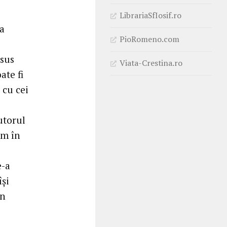
LibrariaSfIosif.ro
 a
PioRomeno.com
Isus
Viata-Crestina.ro
ate fi
 cu cei
utorul
em în
e-a
își
in