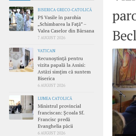
par
BISERICA GRECO-CATOLICĂ
PS Vasile în parohia
„Schimbarea la Față” –
Bec
Valea Caselor din Bârsana
7 AUGUST 2026
VATICAN
Recunoștință pentru
vizita papală la Assisi:
Astăzi simțim că suntem
Biserica
6 AUGUST 2026
LUMEA CATOLICĂ
Ministrul provincial
franciscan: Școala Sf.
Francisc predă
Evanghelia păcii
6 AUGUST 2026