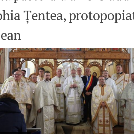
ohia Țentea, protopopia
lean