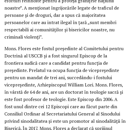
eforturi reînnoite pentru a proteja granițele națiunii
noastre”. A menționat îngrijorările legate de traficul de
persoane și de droguri, dar a spus că majoritatea
persoanelor care au intrat ilegal în țară „sunt membri
respectabili ai comunităților și bisericilor noastre, nu
criminali violenți”.
Mons. Flores este fostul președinte al Comitetului pentru
Doctrină al USCCB și a fost singurul Episcop de la
frontiera sudică care a candidat pentru funcția de
președinte. Prelatul va ocupa funcția de vicepreședinte
pentru un mandat de trei ani, succedându-i fostului
vicepreședinte, Arhiepiscopul William Lori. Mons. Flores,
în vârstă de 64 de ani, are un doctorat în teologie sacră și
este fost profesor de teologie. Este Episcop din 2006. A
fost unul dintre cei 12 Episcopi care au făcut parte din
Consiliul Ordinar al Secretariatului General al Sinodului
privind sinodalitatea și este un promotor al sinodalității în
Biserică. În 2017, Mons. Flores a declarat că sprijinul