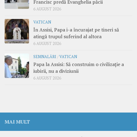
Francisc predă Evanghelia păcii
6 AUGUST 2026
VATICAN
În Assisi, Papa i-a încurajat pe tineri să
atingă trupul suferind al altora
6 AUGUST 2026
SEMNALĂRI
/
VATICAN
Papa la Assisi: Să construim o civilizație a
iubirii, nu a diviziunii
6 AUGUST 2026
MAI MULT