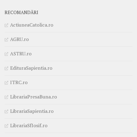
RECOMANDĂRI
ActiuneaCatolica.ro
AGRU.ro
ASTRU.ro
EdituraSapientia.ro
ITRC.ro
LibrariaPresaBuna.ro
LibrariaSapientia.ro
LibrariaSfIosif.ro