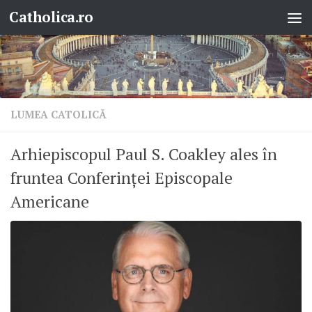
Catholica.ro
Skip to content
LUMEA CATOLICĂ
Arhiepiscopul Paul S. Coakley ales în
fruntea Conferinței Episcopale
Americane