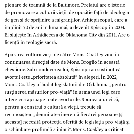
plenare de toamnă de la Baltimore. Prelatul are o istorie
de promovare a culturii vieții, de opoziție față de ideologia
de gen și de sprijinire a migranților. Arhiepiscopul, care a
împlinit 70 de ani în luna mai, a devenit Episcop în 2004.
El slujește în Arhidieceza de Oklahoma City din 2011. Are o
licență în teologie sacră.
Apărarea culturii vieții de către Mons. Coakley vine în
continuarea direcției date de Mons. Broglio în această
chestiune. Sub conducerea lui, Episcopii au susținut că
avortul este „prioritatea absolută” în alegeri. În 2022,
Mons. Coakley a lăudat legislatorii din Oklahoma „pentru
susținerea măsurilor pro-viață” în urma unei legi care
interzicea aproape toate avorturile. Spunea atunci că,
pentru a construi o cultură a vieții, trebuie să
recunoaștem „demnitatea inerentă fiecărei persoane [și
aceasta] necesită protecția oferită de legislația pro-viață și
o schimbare profundă a inimii”. Mons. Coakley a criticat