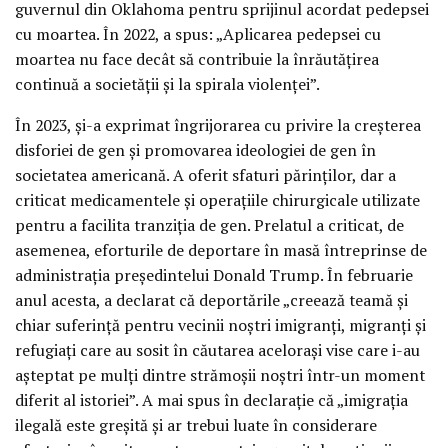
guvernul din Oklahoma pentru sprijinul acordat pedepsei
cu moartea. În 2022, a spus: „Aplicarea pedepsei cu
moartea nu face decât să contribuie la înrăutățirea
continuă a societății și la spirala violenței”.
În 2023, și-a exprimat îngrijorarea cu privire la creșterea
disforiei de gen și promovarea ideologiei de gen în
societatea americană. A oferit sfaturi părinților, dar a
criticat medicamentele și operațiile chirurgicale utilizate
pentru a facilita tranziția de gen. Prelatul a criticat, de
asemenea, eforturile de deportare în masă întreprinse de
administrația președintelui Donald Trump. În februarie
anul acesta, a declarat că deportările „creează teamă și
chiar suferință pentru vecinii noștri imigranți, migranți și
refugiați care au sosit în căutarea acelorași vise care i-au
așteptat pe mulți dintre strămoșii noștri într-un moment
diferit al istoriei”. A mai spus în declarație că „imigrația
ilegală este greșită și ar trebui luate în considerare