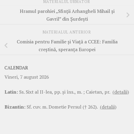
MATERIALUL URMĂTOR
Hramul parohiei „Sfinții Arhangheli Mihail și
Gavril” din Șurdești
MATERIALUL ANTERIOR
Comisia pentru Familie și Viață a CCEE: Familia
creștină, speranța Europei
CALENDAR
Vineri, 7 august 2026
Latin:
Ss. Sixt al II-lea, pp. şi îns., m. ; Caietan, pr.
(detalii)
Bizantin:
Sf. cuv. m. Dometie Persul († 262).
(detalii)