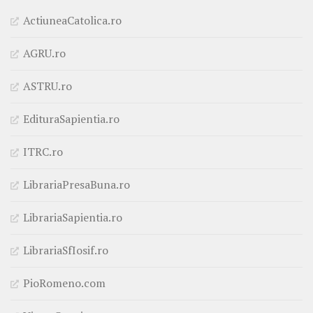
ActiuneaCatolica.ro
AGRU.ro
ASTRU.ro
EdituraSapientia.ro
ITRC.ro
LibrariaPresaBuna.ro
LibrariaSapientia.ro
LibrariaSfIosif.ro
PioRomeno.com