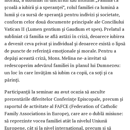
școală a iubirii și a speranței”, rolul familiei ca lumină a
lumii și ca sursă de speranță pentru indivizi și societate,
conform celor două documente principale ale Conciliului
Vatican II (Lumen gentium și Gaudium et spes). Prelatul a
subliniat că familia se află astăzi în criză, deoarece iubirea
a devenit ceva privat și individual și deoarece există o lipsă
de puncte de referință emoționale și morale. Pentru a
depăși această criză, Mons. Melina ne-a invitat să
redescoperim adevărul familiei în planul lui Dumnezeu:
un loc în care învățăm să iubim ca copii, ca soți și ca
părinți.
Participanții la seminar au avut ocazia să asculte
prezentările diferitelor Conferințe Episcopale, precum și
raportul de activitate al FAFCE (Federation of Catholic
Family Associations in Europe), care are o dublă misiune:
să reprezinte vocea familiei atât la nivelul Uniunii
Europene, cât și la nivel internațional, precum și să