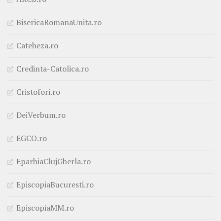
BisericaRomanaUnita.ro
Cateheza.ro
Credinta-Catolica.ro
Cristofori.ro
DeiVerbum.ro
EGCO.ro
EparhiaClujGherla.ro
EpiscopiaBucuresti.ro
EpiscopiaMM.ro