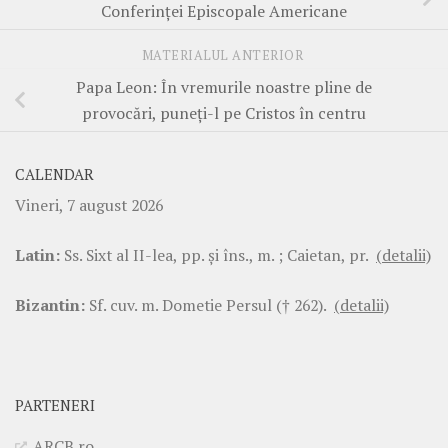
Conferinței Episcopale Americane
MATERIALUL ANTERIOR
Papa Leon: În vremurile noastre pline de
provocări, puneți-l pe Cristos în centru
CALENDAR
Vineri, 7 august 2026
Latin:
Ss. Sixt al II-lea, pp. şi îns., m. ; Caietan, pr.
(detalii)
Bizantin:
Sf. cuv. m. Dometie Persul († 262).
(detalii)
PARTENERI
ARCB.ro