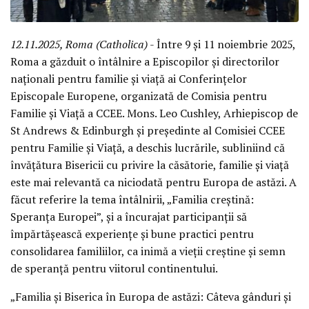
12.11.2025, Roma (Catholica)
- Între 9 și 11 noiembrie 2025,
Roma a găzduit o întâlnire a Episcopilor și directorilor
naționali pentru familie și viață ai Conferințelor
Episcopale Europene, organizată de Comisia pentru
Familie și Viață a CCEE. Mons. Leo Cushley, Arhiepiscop de
St Andrews & Edinburgh și președinte al Comisiei CCEE
pentru Familie și Viață, a deschis lucrările, subliniind că
învățătura Bisericii cu privire la căsătorie, familie și viață
este mai relevantă ca niciodată pentru Europa de astăzi. A
făcut referire la tema întâlnirii, „Familia creștină:
Speranța Europei”, și a încurajat participanții să
împărtășească experiențe și bune practici pentru
consolidarea familiilor, ca inimă a vieții creștine și semn
de speranță pentru viitorul continentului.
„Familia și Biserica în Europa de astăzi: Câteva gânduri și