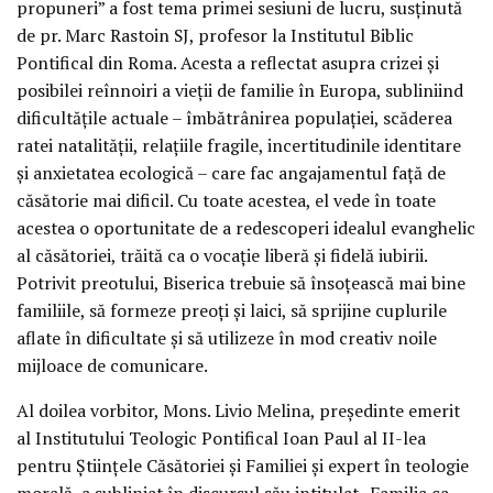
propuneri” a fost tema primei sesiuni de lucru, susținută
de pr. Marc Rastoin SJ, profesor la Institutul Biblic
Pontifical din Roma. Acesta a reflectat asupra crizei și
posibilei reînnoiri a vieții de familie în Europa, subliniind
dificultățile actuale – îmbătrânirea populației, scăderea
ratei natalității, relațiile fragile, incertitudinile identitare
și anxietatea ecologică – care fac angajamentul față de
căsătorie mai dificil. Cu toate acestea, el vede în toate
acestea o oportunitate de a redescoperi idealul evanghelic
al căsătoriei, trăită ca o vocație liberă și fidelă iubirii.
Potrivit preotului, Biserica trebuie să însoțească mai bine
familiile, să formeze preoți și laici, să sprijine cuplurile
aflate în dificultate și să utilizeze în mod creativ noile
mijloace de comunicare.
Al doilea vorbitor, Mons. Livio Melina, președinte emerit
al Institutului Teologic Pontifical Ioan Paul al II-lea
pentru Științele Căsătoriei și Familiei și expert în teologie
morală, a subliniat în discursul său intitulat „Familia ca