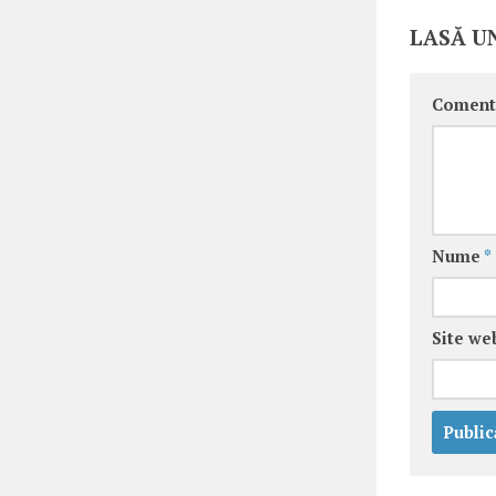
LASĂ U
Coment
Nume
*
Site we