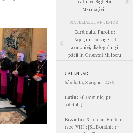
catolice Sighetu
Marmației I
MATERIALUL ANTERIOR
Cardinalul Parolin:
Papa, un mesager al
armoniei, dialogului și
păcii în Orientul Mijlociu
CALENDAR
Sâmbătă, 8 august 2026
Latin:
Sf. Dominic, pr.
(detalii)
Bizantin:
Sf. ep. m. Emilian
(sec. VIII); [Sf. Dominic (†