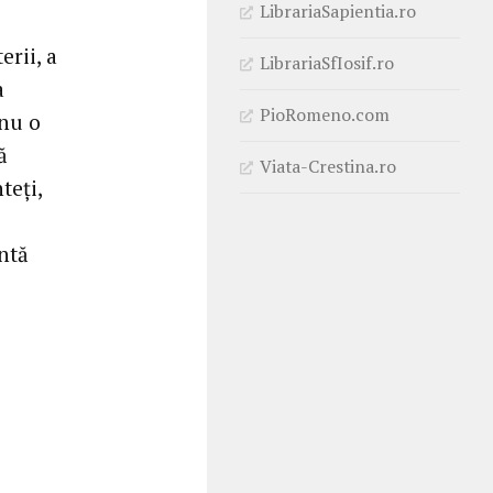
LibrariaSapientia.ro
erii, a
LibrariaSfIosif.ro
a
PioRomeno.com
 nu o
ă
Viata-Crestina.ro
teți,
ntă