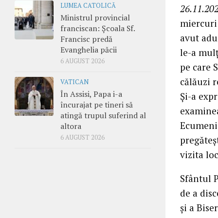
LUMEA CATOLICĂ
26.11.202
Ministrul provincial
miercuri
franciscan: Școala Sf.
avut adu
Francisc predă
Evanghelia păcii
le-a mulț
6 AUGUST 2026
pe care S
călăuzi r
VATICAN
În Assisi, Papa i-a
Și-a exp
încurajat pe tineri să
examinea
atingă trupul suferind al
Ecumenic
altora
6 AUGUST 2026
pregăteșt
vizita lo
Sfântul P
de a dis
și a Bise