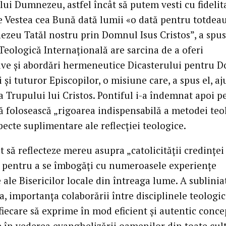
lui Dumnezeu, astfel încât să putem vesti cu fidelit
e Vestea cea Bună dată lumii «o dată pentru totdea
zeu Tatăl nostru prin Domnul Isus Cristos”, a spus 
Teologică Internațională are sarcina de a oferi
ive și abordări hermeneutice Dicasterului pentru D
 și tuturor Episcopilor, o misiune care, a spus el, aj
a Trupului lui Cristos. Pontiful i-a îndemnat apoi p
să folosească „rigoarea indispensabilă a metodei teo
specte suplimentare ale reflecției teologice.
at să reflecteze mereu asupra „catolicității credinței
, pentru a se îmbogăți cu numeroasele experiențe
 ale Bisericilor locale din întreaga lume. A sublinia
, importanța colaborării între disciplinele teologic
fiecare să exprime în mod eficient și autentic conce
e în vederea evanghelizării oamenilor din toate cult