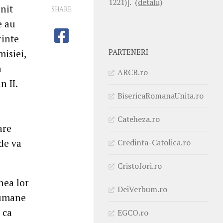
1221)].
(detalii)
lnit
SHARE
e au
rinte
PARTENERI
misiei,
a
ARCB.ro
n II.
BisericaRomanaUnita.ro
Cateheza.ro
are
Credinta-Catolica.ro
de va
Cristofori.ro
nea lor
DeiVerbum.ro
 umane
 ca
EGCO.ro