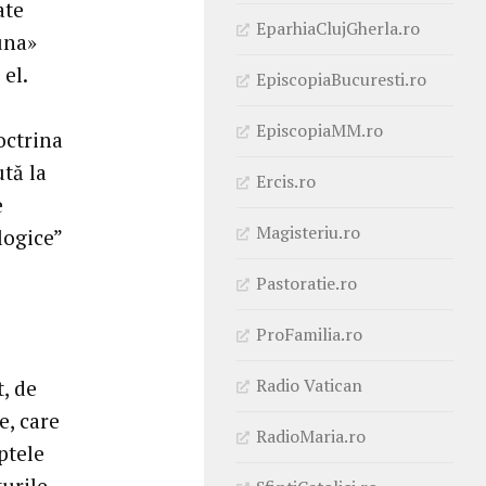
ate
EparhiaClujGherla.ro
una»
el.
EpiscopiaBucuresti.ro
EpiscopiaMM.ro
octrina
ută la
Ercis.ro
e
Magisteriu.ro
logice”
Pastoratie.ro
ProFamilia.ro
Radio Vatican
t, de
e, care
RadioMaria.ro
ptele
urile.