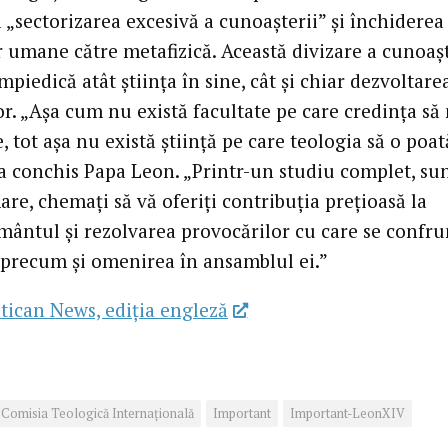
a „sectorizarea excesivă a cunoașterii” și închiderea
r umane către metafizică. Această divizare a cunoașt
împiedică atât știința în sine, cât și chiar dezvoltare
r. „Așa cum nu există facultate pe care credința să
 tot așa nu există știință pe care teologia să o poat
 a conchis Papa Leon. „Printr-un studiu complet, sun
re, chemați să vă oferiți contribuția prețioasă la
mântul și rezolvarea provocărilor cu care se confru
, precum și omenirea în ansamblul ei.”
tican News, ediția engleză
Comisia Teologică Internațională
Important
Important-LeonXIV