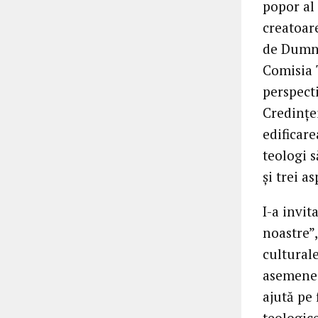
popor al 
creatoar
de Dumne
Comisia 
perspect
Credinței
edificare
teologi 
și trei a
I-a invit
noastre”
culturale
asemenea
ajută pe 
teologic