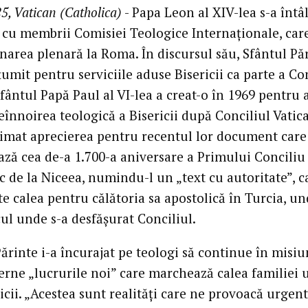
5, Vatican (Catholica)
- Papa Leon al XIV-lea s-a întâ
 cu membrii Comisiei Teologice Internaționale, car
narea plenară la Roma. În discursul său, Sfântul Pă
umit pentru serviciile aduse Bisericii ca parte a Co
fântul Papă Paul al VI-lea a creat-o în 1969 pentru 
eînnoirea teologică a Bisericii după Conciliul Vatica
rimat aprecierea pentru recentul lor document care
ză cea de-a 1.700-a aniversare a Primului Conciliu
 de la Niceea, numindu-l un „text cu autoritate”, c
e calea pentru călătoria sa apostolică în Turcia, un
cul unde s-a desfășurat Conciliul.
ărinte i-a încurajat pe teologi să continue în misiu
cerne „lucrurile noi” care marchează calea familiei
ricii. „Acestea sunt realități care ne provoacă urgent