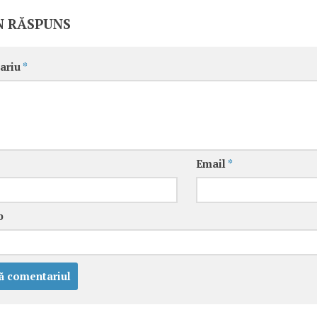
N RĂSPUNS
ariu
*
Email
*
b