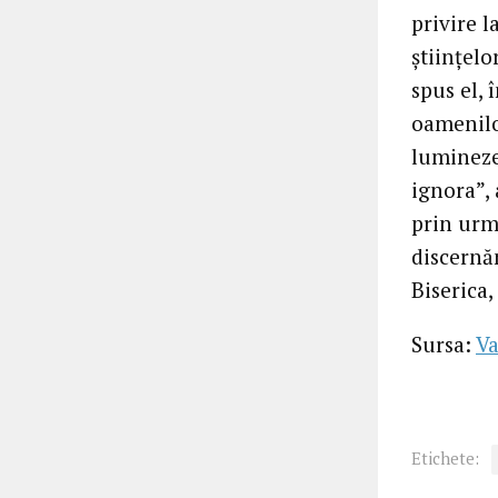
privire l
științelo
spus el, 
oamenilo
lumineze,
ignora”,
prin urma
discernă
Biserica
Sursa:
Va
Etichete: