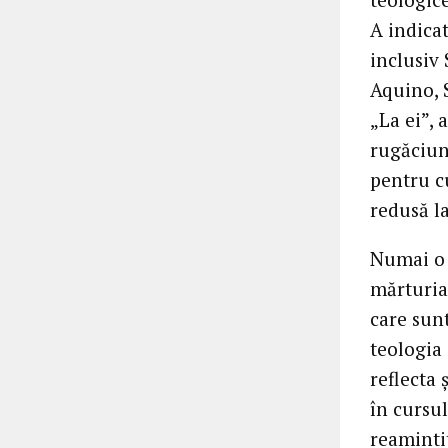
A indicat
inclusiv
Aquino, 
„La ei”, 
rugăciune
pentru cu
redusă l
Numai o 
mărturia 
care sunt
teologia
reflecta 
în cursul
reaminti