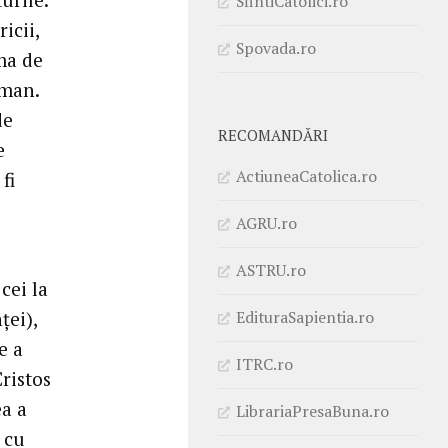
SfintiCatolici.ro
icii,
Spovada.ro
ma de
wman.
de
RECOMANDĂRI
e
ActiuneaCatolica.ro
fi
AGRU.ro
ASTRU.ro
cei la
EdituraSapientia.ro
ței),
e a
ITRC.ro
ristos
ea a
LibrariaPresaBuna.ro
 cu