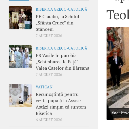
Teol
BISERICA GRECO-CATOLICĂ
PF Claudiu, la Schitul
„Sfânta Cruce” din
Stânceni
7 AUGUST 2026
BISERICA GRECO-CATOLICĂ
PS Vasile în parohia
„Schimbarea la Față” –
Valea Caselor din Bârsana
7 AUGUST 2026
VATICAN
Recunoștință pentru
vizita papală la Assisi:
Astăzi simțim că suntem
Biserica
foto: Vati
6 AUGUST 2026