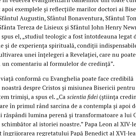
 apoi exemplele și reflecțiile marilor doctori ai Biser
 Sfântul Augustin, Sfântul Bonaventura, Sfântul To
Sfânta Tereza de Lisieux și Sfântul John Henry Ne
a spus el, „studiul teologic a fost întotdeauna legat 
 și de experiența spirituală, condiții indispensabil
ltivarea unei înțelegeri a Revelației, care nu poate 
a un comentariu al formulelor de credință”.
viață conformă cu Evanghelia poate face credibilă
noastră despre Cristos și misiunea Bisericii pentru 
em trimiși, a spus el. „Ca
scientia fidei
(știința credin
 are în primul rând sarcina de a contempla și apoi d
și răspândi lumina perenă și transformatoare a lui C
 schimbător al istoriei noastre.” Papa Leon al XIV-l
t îngrijorarea regretatului Papă Benedict al XVI-lea