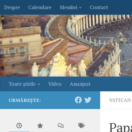
Despre
Calendare
Membri
Contact
Skip to content
Toate ştirile
Video
Anunţuri
VATICAN
URMĂREȘTE:
Pap