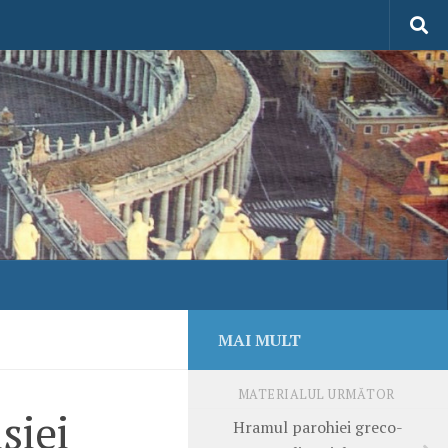
MAI MULT
MATERIALUL URMĂTOR
siei
Hramul parohiei greco-