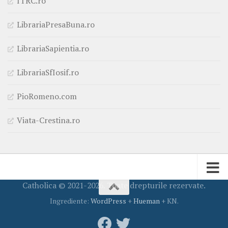
ITRC.ro
LibrariaPresaBuna.ro
LibrariaSapientia.ro
LibrariaSfIosif.ro
PioRomeno.com
Viata-Crestina.ro
Catholica © 2021-2026. Toate drepturile rezervate.
Ingrediente:
WordPress
+
Hueman
+ KN.