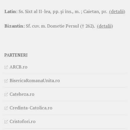
Latin:
Ss. Sixt al II-lea, pp. şi îns., m. ; Caietan, pr.
(detalii)
Bizantin:
Sf. cuv. m. Dometie Persul († 262).
(detalii)
PARTENERI
ARCB.ro
BisericaRomanaUnita.ro
Cateheza.ro
Credinta-Catolica.ro
Cristofori.ro