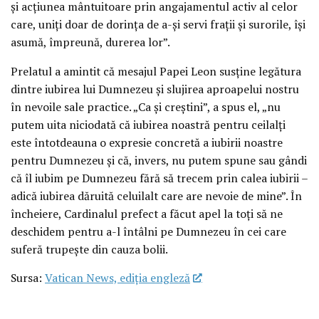
și acțiunea mântuitoare prin angajamentul activ al celor
care, uniți doar de dorința de a-și servi frații și surorile, își
asumă, împreună, durerea lor”.
Prelatul a amintit că mesajul Papei Leon susține legătura
dintre iubirea lui Dumnezeu și slujirea aproapelui nostru
în nevoile sale practice. „Ca și creștini”, a spus el, „nu
putem uita niciodată că iubirea noastră pentru ceilalți
este întotdeauna o expresie concretă a iubirii noastre
pentru Dumnezeu și că, invers, nu putem spune sau gândi
că îl iubim pe Dumnezeu fără să trecem prin calea iubirii –
adică iubirea dăruită celuilalt care are nevoie de mine”. În
încheiere, Cardinalul prefect a făcut apel la toți să ne
deschidem pentru a-l întâlni pe Dumnezeu în cei care
suferă trupește din cauza bolii.
Sursa:
Vatican News, ediția engleză