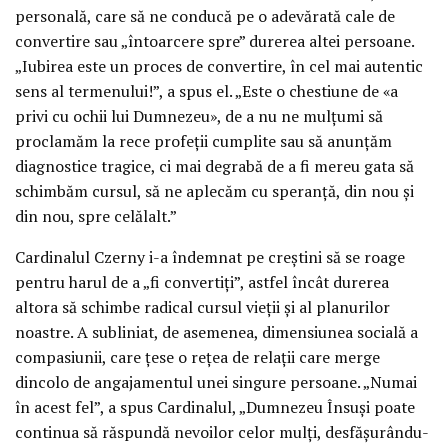
personală, care să ne conducă pe o adevărată cale de
convertire sau „întoarcere spre” durerea altei persoane.
„Iubirea este un proces de convertire, în cel mai autentic
sens al termenului!”, a spus el. „Este o chestiune de «a
privi cu ochii lui Dumnezeu», de a nu ne mulțumi să
proclamăm la rece profeții cumplite sau să anunțăm
diagnostice tragice, ci mai degrabă de a fi mereu gata să
schimbăm cursul, să ne aplecăm cu speranță, din nou și
din nou, spre celălalt.”
Cardinalul Czerny i-a îndemnat pe creștini să se roage
pentru harul de a „fi convertiți”, astfel încât durerea
altora să schimbe radical cursul vieții și al planurilor
noastre. A subliniat, de asemenea, dimensiunea socială a
compasiunii, care țese o rețea de relații care merge
dincolo de angajamentul unei singure persoane. „Numai
în acest fel”, a spus Cardinalul, „Dumnezeu Însuși poate
continua să răspundă nevoilor celor mulți, desfășurându-