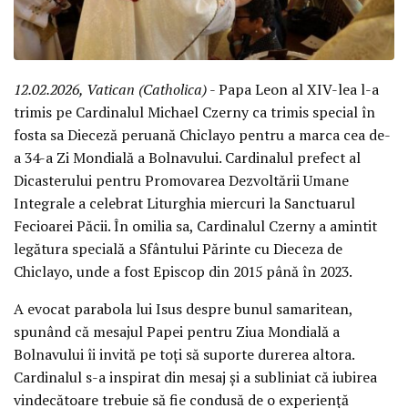
12.02.2026, Vatican (Catholica)
- Papa Leon al XIV-lea l-a
trimis pe Cardinalul Michael Czerny ca trimis special în
fosta sa Dieceză peruană Chiclayo pentru a marca cea de-
a 34-a Zi Mondială a Bolnavului. Cardinalul prefect al
Dicasterului pentru Promovarea Dezvoltării Umane
Integrale a celebrat Liturghia miercuri la Sanctuarul
Fecioarei Păcii. În omilia sa, Cardinalul Czerny a amintit
legătura specială a Sfântului Părinte cu Dieceza de
Chiclayo, unde a fost Episcop din 2015 până în 2023.
A evocat parabola lui Isus despre bunul samaritean,
spunând că mesajul Papei pentru Ziua Mondială a
Bolnavului îi invită pe toți să suporte durerea altora.
Cardinalul s-a inspirat din mesaj și a subliniat că iubirea
vindecătoare trebuie să fie condusă de o experiență