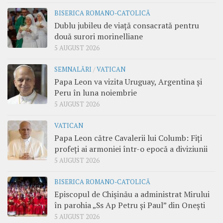
BISERICA ROMANO-CATOLICĂ
Dublu jubileu de viață consacrată pentru
două surori morinelliane
5 AUGUST 2026
SEMNALĂRI
/
VATICAN
Papa Leon va vizita Uruguay, Argentina și
Peru în luna noiembrie
5 AUGUST 2026
VATICAN
Papa Leon către Cavalerii lui Columb: Fiți
profeți ai armoniei într-o epocă a diviziunii
5 AUGUST 2026
BISERICA ROMANO-CATOLICĂ
Episcopul de Chișinău a administrat Mirului
în parohia „Ss Ap Petru și Paul” din Onești
5 AUGUST 2026