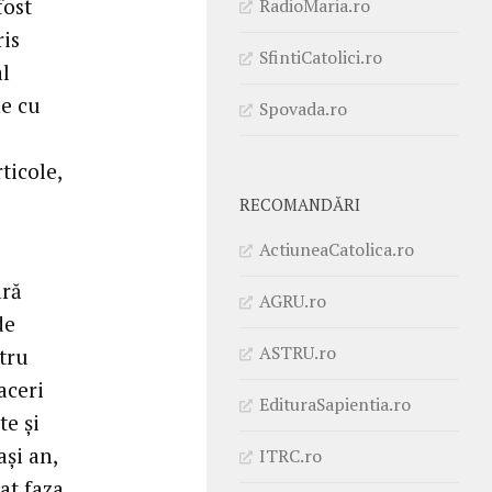
fost
RadioMaria.ro
ris
SfintiCatolici.ro
al
ne cu
Spovada.ro
ticole,
RECOMANDĂRI
ActiuneaCatolica.ro
ară
AGRU.ro
de
ASTRU.ro
tru
aceri
EdituraSapientia.ro
te și
și an,
ITRC.ro
at faza