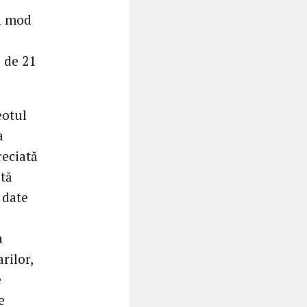
în mod
 de 21
eotul
a
reciată
ată
 date
a
rilor,
e
e