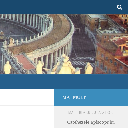
MAI MULT
MATERIALUL URMĂTOR
Catehezele Episcopului