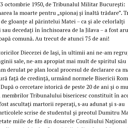
23 octombrie 1950, de Tribunalul Militar București:
rea la moarte pentru „spionaj și înaltă trădare”. T
de gloanțe al părintelui Matei – ca și ale celorlalți
 sau decedați în închisoarea de la Jilava – a fost ar
roapă comună. Au trecut de atunci 75 de ani!
toricilor Diecezei de Iași, în ultimii ani ne-am regru
ginii sale, ne-am apropiat mai mult de spiritul său
 am derulat pe plan local procesul de declarare ca ma
 ură față de credință, urmând normele Bisericii Ro
 După o cercetare istorică de peste 20 de ani și o m
 membrilor Tribunalului bisericesc constituit în ac
fost ascultați martorii reperați, s-au adunat și s-au
articolele scrise de studentul și preotul Dumitru Ma
etate miile de file din dosarele Consiliului Național