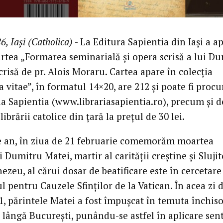
6, Iași (Catholica)
- La Editura Sapientia din Iași a a
artea „Formarea seminarială și opera scrisă a lui D
crisă de pr. Alois Moraru. Cartea apare în colecția
 vitae”, în formatul 14×20, are 212 și poate fi procu
ia Sapientia (www.librariasapientia.ro), precum și d
 librării catolice din țară la prețul de 30 lei.
re an, în ziua de 21 februarie comemorăm moartea
 Dumitru Matei, martir al carității creștine și Slujit
zeu, al cărui dosar de beatificare este în cercetare
l pentru Cauzele Sfinților de la Vatican. În acea zi 
1, părintele Matei a fost împușcat în temuta închis
e lângă București, punându-se astfel în aplicare sen