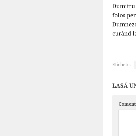
Dumitru 
folos pen
Dumnezeu 
curând la
Etichete:
LASĂ U
Coment