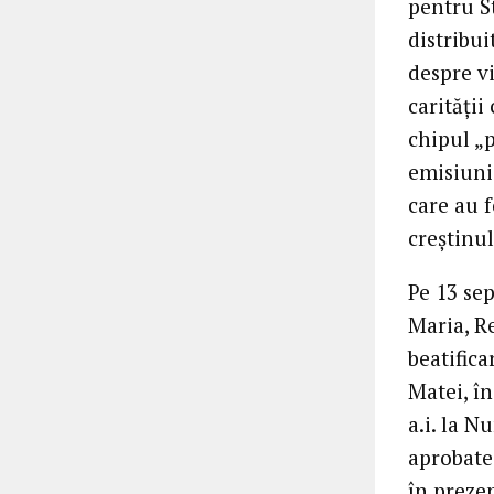
pentru St
distribui
despre vi
carității
chipul „p
emisiuni 
care au f
creștinul
Pe 13 sep
Maria, R
beatific
Matei, î
a.i. la N
aprobate
în prezen