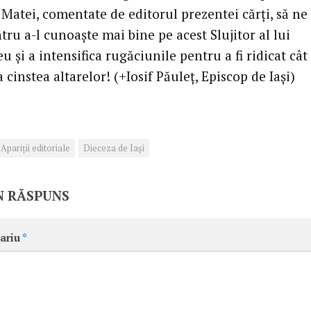
Matei, comentate de editorul prezentei cărți, să ne 
tru a-l cunoaște mai bine pe acest Slujitor al lui
și a intensifica rugăciunile pentru a fi ridicat cât
 cinstea altarelor! (+Iosif Păuleț, Episcop de Iași)
Apariţii editoriale
Dieceza de Iași
N RĂSPUNS
ariu
*