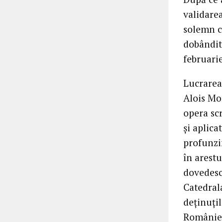
validare
solemn c
dobândit
februari
Lucrarea
Alois Mo
opera sc
și aplica
profunzim
în arestu
dovedesc 
Catedrala
deținuțil
României.