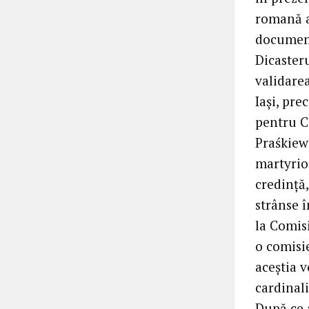
romană a 
document
Dicaster
validare
Iași, pr
pentru C
Praśkiewi
martyrio
credință
strânse 
la Comisi
o comisi
aceștia 
cardinali
După ce 