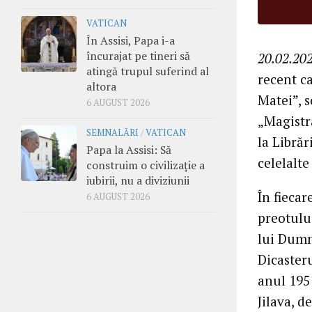
VATICAN
În Assisi, Papa i-a
încurajat pe tineri să
20.02.202
atingă trupul suferind al
recent c
altora
Matei”, s
6 AUGUST 2026
„Magistra
SEMNALĂRI
/
VATICAN
la Librăr
Papa la Assisi: Să
celelalte
construim o civilizație a
iubirii, nu a diviziunii
În fieca
6 AUGUST 2026
preotului
lui Dumne
Dicasteru
anul 195
Jilava, d