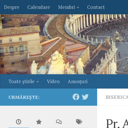
Despre
Calendare
Membri
Contact
Skip to content
Toate ştirile
Video
Anunţuri
BISERIC
URMĂREȘTE:
Pr.