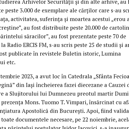
udierea Arhivelor Securității și din alte arhive, au 
te peste 3.000 de exemplare ale cărților care s-au sc
ața, activitatea, suferința și moartea acestui „erou 
 creștine”, au fost distribuite peste 20.000 de cartoli
ărintelui săracilor”, au fost prezentate peste 70 de
la Radio ERCIS FM, s-au scris peste 25 de studii și ar
ost publicate în revistele Buletin istoric, Lumina
ui etc.
tembrie 2023, a avut loc în Catedrala „Sfânta Fecio
egină” din Iași încheierea fazei diecezane a Cauzei 
are a Slujitorului lui Dumnezeu preotul martir Dumi
n prezența Mons. Tuomo T. Vimpari, însărcinat cu af
unțiatura Apostolică din București. Apoi, fiind valida
 toate documentele necesare, pe 22 noiembrie, acela
ța părintelui postulator Isidor Iacovici, s-a inaugur