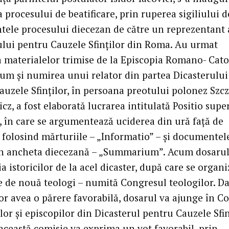
procesului de beatificare, prin ruperea sigiliului d
ele procesului diecezan de către un reprezentant 
ului pentru Cauzele Sfinților din Roma. Au urmat
a materialelor trimise de la Episcopia Romano- Cato
ecum și numirea unui relator din partea Dicasterului
auzele Sfinților, în persoana preotului polonez Szc
cz, a fost elaborată lucrarea intitulată Positio supe
, în care se argumentează uciderea din ură față de
, folosind mărturiile – „Informatio” – și documentel
în ancheta diecezană – „Summarium”. Acum dosarul
a istoricilor de la acel dicaster, după care se organ
e de nouă teologi – numită Congresul teologilor. D
vor avea o părere favorabilă, dosarul va ajunge în C
lor și episcopilor din Dicasterul pentru Cauzele Sfin
această comisie va exprima un vot favorabil, prin