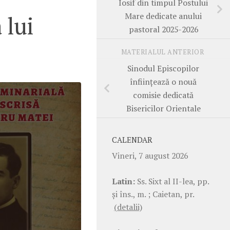
Iosif din timpul Postului
Mare dedicate anului
 lui
pastoral 2025-2026
MATERIALUL ANTERIOR
Sinodul Episcopilor
înființează o nouă
comisie dedicată
Bisericilor Orientale
CALENDAR
Vineri, 7 august 2026
Latin:
Ss. Sixt al II-lea, pp.
şi îns., m. ; Caietan, pr.
(detalii)