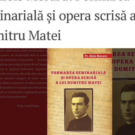
narială și opera scrisă a
itru Matei