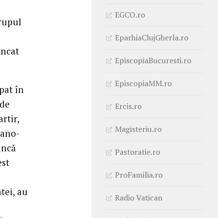
EGCO.ro
rupul
EparhiaClujGherla.ro
uncat
EpiscopiaBucuresti.ro
EpiscopiaMM.ro
pat în
 de
Ercis.ro
rtir,
Magisteriu.ro
mano-
uncă
Pastoratie.ro
est
ProFamilia.ro
tei, au
Radio Vatican