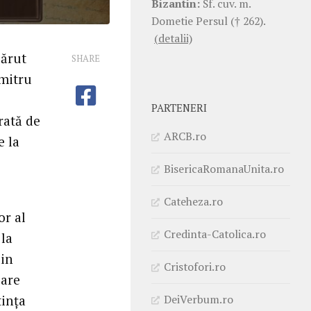
Bizantin:
Sf. cuv. m.
Dometie Persul († 262).
(detalii)
părut
SHARE
umitru
PARTENERI
rată de
ARCB.ro
e la
BisericaRomanaUnita.ro
Cateheza.ro
or al
Credinta-Catolica.ro
 la
din
Cristofori.ro
oare
DeiVerbum.ro
tința