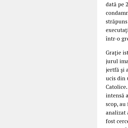
dată pe 
condamna
străpuns 
executați
într-o g
Grație is
jurul ima
jertfă și
ucis din
Catolice.
intensă a
scop, au 
analizat 
fost cerc