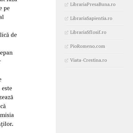
LibrariaPresaBuna.ro
e pe
al
LibrariaSapientia.ro
LibrariaSfIosif.ro
lică de
PioRomeno.com
zepan
Viata-Crestina.ro
r
e
 este
izează
acă
omisia
ților.