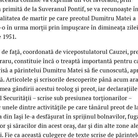
a primită de la Suveranul Pontif, se va recunoaște 
alitatea de martir pe care preotul Dumitru Matei a
-o în urma morții prin împușcare în dimineața zilei
e 1951.
 de față, coordonată de vicepostulatorul Cauzei, pr
raru, constituie încă o treaptă importantă pentru c
risă a părintelui Dumitru Matei să fie cunoscută, ap
tă. Articolele și scrisorile descoperite până acum ar
ea gândirii acestui teolog și preot, iar declarațiile
l Securității – scrise sub presiunea torționarilor –
unele dintre activitățile pe care tânărul preot de l
 din Iași le-a desfășurat în sprijinul bolnavilor, fuga
or și săracilor din acest oraș, dar și din alte zone al
 Fie ca această culegere de texte scrise de părintel