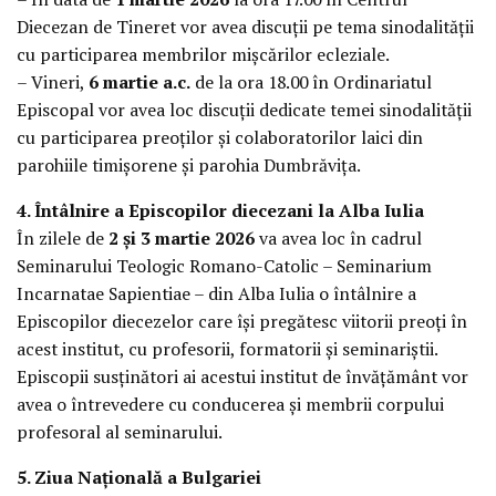
Diecezan de Tineret vor avea discuții pe tema sinodalității
cu participarea membrilor mișcărilor ecleziale.
– Vineri,
6 martie a.c.
de la ora 18.00 în Ordinariatul
Episcopal vor avea loc discuții dedicate temei sinodalității
cu participarea preoților și colaboratorilor laici din
parohiile timișorene și parohia Dumbrăvița.
4. Întâlnire a Episcopilor diecezani la Alba Iulia
În zilele de
2 și 3 martie 2026
va avea loc în cadrul
Seminarului Teologic Romano-Catolic – Seminarium
Incarnatae Sapientiae – din Alba Iulia o întâlnire a
Episcopilor diecezelor care își pregătesc viitorii preoți în
acest institut, cu profesorii, formatorii și seminariștii.
Episcopii susținători ai acestui institut de învățământ vor
avea o întrevedere cu conducerea și membrii corpului
profesoral al seminarului.
5. Ziua Națională a Bulgariei