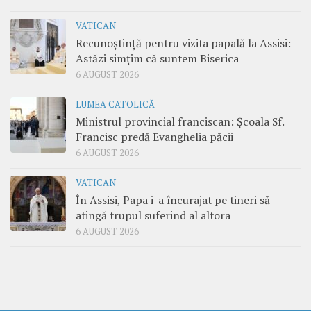
VATICAN
Recunoștință pentru vizita papală la Assisi:
Astăzi simțim că suntem Biserica
6 AUGUST 2026
LUMEA CATOLICĂ
Ministrul provincial franciscan: Școala Sf.
Francisc predă Evanghelia păcii
6 AUGUST 2026
VATICAN
În Assisi, Papa i-a încurajat pe tineri să
atingă trupul suferind al altora
6 AUGUST 2026