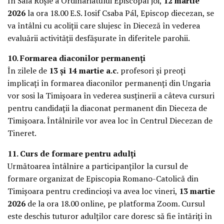
În Sala Roșie a Ordinariatului Episcopal joi,
12 martie
2026
la ora 18.00 E.S. Iosif Csaba Pál, Episcop diecezan, se
va întâlni cu acoliții care slujesc în Dieceză în vederea
evaluării activității desfășurate în diferitele parohii.
10. Formarea diaconilor permanenți
În zilele de
13 și 14 martie a.c.
profesori și preoți
implicați în formarea diaconilor permanenți din Ungaria
vor sosi la Timișoara în vederea susținerii a câteva cursuri
pentru candidații la diaconat permanent din Dieceza de
Timișoara. Întâlnirile vor avea loc în Centrul Diecezan de
Tineret.
11. Curs de formare pentru adulți
Următoarea întâlnire a participanților la cursul de
formare organizat de Episcopia Romano-Catolică din
Timișoara pentru credincioși va avea loc vineri,
13 martie
2026
de la ora 18.00 online, pe platforma Zoom. Cursul
este deschis tuturor adulților care doresc să fie întăriți în