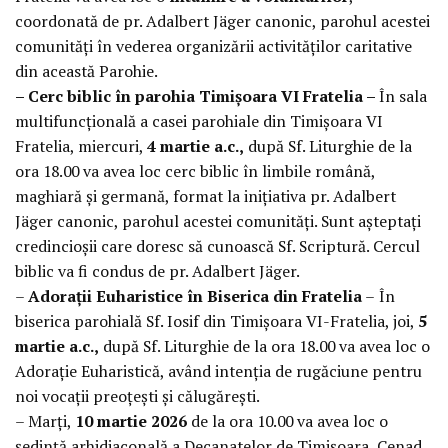
coordonată de pr. Adalbert Jäger canonic, parohul acestei
comunități în vederea organizării activităților caritative
din această Parohie.
– Cerc biblic în parohia Timișoara VI Fratelia –
În sala
multifuncțională a casei parohiale din Timișoara VI
Fratelia, miercuri,
4 martie a.c.,
după Sf. Liturghie de la
ora 18.00 va avea loc cerc biblic în limbile română,
maghiară și germană, format la inițiativa pr. Adalbert
Jäger canonic, parohul acestei comunități. Sunt așteptați
credincioșii care doresc să cunoască Sf. Scriptură. Cercul
biblic va fi condus de pr. Adalbert Jäger.
–
Adorații Euharistice în Biserica din Fratelia
–
În
biserica parohială Sf. Iosif din Timișoara VI-Fratelia, joi,
5
martie a.c.,
după Sf. Liturghie de la ora 18.00 va avea loc o
Adorație Euharistică, având intenția de rugăciune pentru
noi vocații preoțești și călugărești.
– Marți,
10 martie 2026
de la ora 10.00 va avea loc o
ședință arhidiaconală a Decanatelor de Timișoara, Cenad