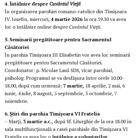
4. Întâlnire despre
Cuvântul Vieții
În organizarea parohiei romano-catolice din Timișoara
IV. Iosefin, miercuri,
4 martie 2026
la ora 19.30 va avea
loc o întâlnire online despre
Cuvântul Vieții
.
5. Seminarii pregătitoare pentru Sacramentul
Căsătoriei
În parohia Timișoara III Elisabetin vor avea loc seminarii
pregătitoare pentru Sacramentul Căsătoriei.
Coordonator: p. Nicolae Lauš SDS, vicar parohial,
psiholog. Programul se va desfășura între orele 10.00-
18.00, după cum urmează:
7 martie,
18 aprilie, 2 mai, 6
iunie, 4 iulie, 8 august, 5 septembrie, 3 octombrie, 7
noiembrie.
6. Știri din parohia Timișoara VI Fratelia
– Marți,
3 martie a.c.,
după Sf. Liturghie de la ora 18.00 în
sala multifuncțională a casei parohiale din Timișoara VI
Fratelia va avea loc o
întâlnire a voluntarilor
,