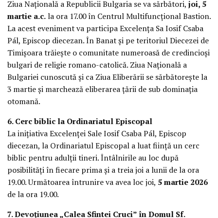
Ziua Națională a Republicii Bulgaria se va sărbători,
joi, 5
martie a.c.
la ora 17.00 în Centrul Multifuncțional Bastion.
La acest eveniment va participa Excelența Sa Iosif Csaba
Pál, Episcop diecezan. În Banat și pe teritoriul Diecezei de
Timișoara trăiește o comunitate numeroasă de credincioși
bulgari de religie romano-catolică. Ziua Națională a
Bulgariei cunoscută și ca Ziua Eliberării se sărbătorește la
3 martie și marchează eliberarea țării de sub dominația
otomană.
6. Cerc biblic la Ordinariatul Episcopal
La inițiativa Excelenței Sale Iosif Csaba Pál, Episcop
diecezan, la Ordinariatul Episcopal a luat ființă un cerc
biblic pentru adulții tineri. Întâlnirile au loc după
posibilități în fiecare prima și a treia joi a lunii de la ora
19.00. Următoarea întrunire va avea loc joi,
5 martie 2026
de la ora 19.00.
7. Devoțiunea „Calea Sfintei Cruci” în Domul Sf.