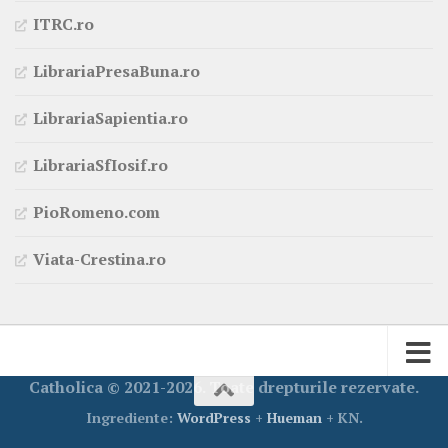
ITRC.ro
LibrariaPresaBuna.ro
LibrariaSapientia.ro
LibrariaSfIosif.ro
PioRomeno.com
Viata-Crestina.ro
Catholica © 2021-2026. Toate drepturile rezervate.
Ingrediente:
WordPress
+
Hueman
+ KN.