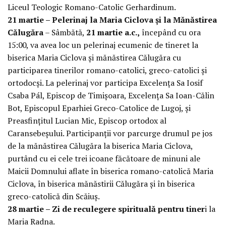
Liceul Teologic Romano-Catolic Gerhardinum.
21 martie – Pelerinaj la Maria Ciclova și la Mănăstirea
Călugăra
– Sâmbătă,
21 martie a.c.,
începând cu ora
15:00, va avea loc un pelerinaj ecumenic de tineret la
biserica Maria Ciclova și mănăstirea Călugăra cu
participarea tinerilor romano-catolici, greco-catolici și
ortodocși. La pelerinaj vor participa Excelența Sa Iosif
Csaba Pál, Episcop de Timișoara, Excelența Sa Ioan-Călin
Bot, Episcopul Eparhiei Greco-Catolice de Lugoj, și
Preasfințitul Lucian Mic, Episcop ortodox al
Caransebeșului. Participanții vor parcurge drumul pe jos
de la mănăstirea Călugăra la biserica Maria Ciclova,
purtând cu ei cele trei icoane făcătoare de minuni ale
Maicii Domnului aflate în biserica romano-catolică Maria
Ciclova, în biserica mănăstirii Călugăra și în biserica
greco-catolică din Scăiuș.
28 martie – Zi de reculegere spirituală pentru tiner
i la
Maria Radna.