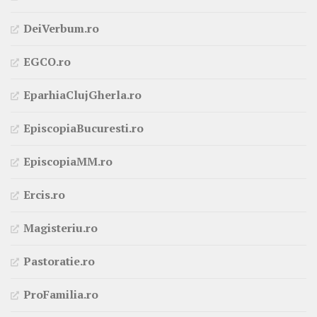
DeiVerbum.ro
EGCO.ro
EparhiaClujGherla.ro
EpiscopiaBucuresti.ro
EpiscopiaMM.ro
Ercis.ro
Magisteriu.ro
Pastoratie.ro
ProFamilia.ro