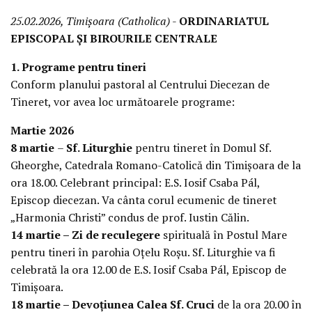
25.02.2026, Timișoara (Catholica)
-
ORDINARIATUL
EPISCOPAL ȘI BIROURILE CENTRALE
1. Programe pentru tineri
Conform planului pastoral al Centrului Diecezan de
Tineret, vor avea loc următoarele programe:
Martie 2026
8 martie
–
Sf. Liturghie
pentru tineret în Domul Sf.
Gheorghe, Catedrala Romano-Catolică din Timișoara de la
ora 18.00. Celebrant principal: E.S. Iosif Csaba Pál,
Episcop diecezan. Va cânta corul ecumenic de tineret
„Harmonia Christi” condus de prof. Iustin Călin.
14 martie – Zi de reculegere
spirituală în Postul Mare
pentru tineri în parohia Oțelu Roșu. Sf. Liturghie va fi
celebrată la ora 12.00 de E.S. Iosif Csaba Pál, Episcop de
Timișoara.
18 martie – Devoțiunea Calea Sf. Cruci
de la ora 20.00 în