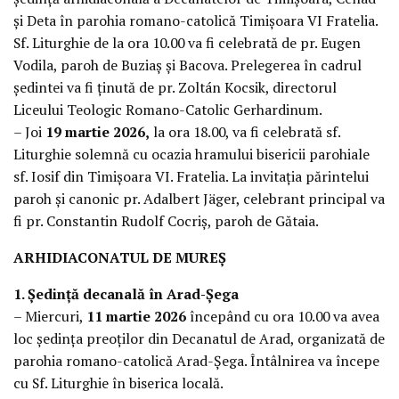
și Deta în parohia romano-catolică Timișoara VI Fratelia.
Sf. Liturghie de la ora 10.00 va fi celebrată de pr. Eugen
Vodila, paroh de Buziaș și Bacova. Prelegerea în cadrul
ședintei va fi ținută de pr. Zoltán Kocsik, directorul
Liceului Teologic Romano-Catolic Gerhardinum.
– Joi
19 martie 2026,
la ora 18.00, va fi celebrată sf.
Liturghie solemnă cu ocazia hramului bisericii parohiale
sf. Iosif din Timișoara VI. Fratelia. La invitația părintelui
paroh și canonic pr. Adalbert Jäger, celebrant principal va
fi pr. Constantin Rudolf Cocriș, paroh de Gătaia.
ARHIDIACONATUL DE MUREȘ
1. Ședință decanală în Arad-Șega
– Miercuri,
11 martie 2026
începând cu ora 10.00 va avea
loc ședința preoților din Decanatul de Arad, organizată de
parohia romano-catolică Arad-Șega. Întâlnirea va începe
cu Sf. Liturghie în biserica locală.