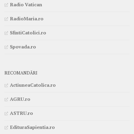
Radio Vatican
RadioMaria.ro
SfintiCatolici.ro
Spovada.ro
RECOMANDĂRI
ActiuneaCatolica.ro
AGRU.ro
ASTRU.ro
EdituraSapientia.ro