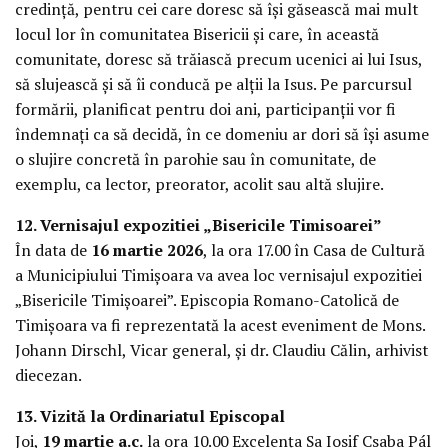
credință, pentru cei care doresc să își găsească mai mult
locul lor în comunitatea Bisericii și care, în această
comunitate, doresc să trăiască precum ucenici ai lui Isus,
să slujească și să îi conducă pe alții la Isus. Pe parcursul
formării, planificat pentru doi ani, participanții vor fi
îndemnați ca să decidă, în ce domeniu ar dori să își asume
o slujire concretă în parohie sau în comunitate, de
exemplu, ca lector, preorator, acolit sau altă slujire.
12. Vernisajul expozitiei „Bisericile Timisoarei”
În data de
16 martie 2026
, la ora 17.00 în Casa de Cultură
a Municipiului Timișoara va avea loc vernisajul expozitiei
„Bisericile Timișoarei”. Episcopia Romano-Catolică de
Timișoara va fi reprezentată la acest eveniment de Mons.
Johann Dirschl, Vicar general, și dr. Claudiu Călin, arhivist
diecezan.
13. Vizită la Ordinariatul Episcopal
Joi,
19 martie a.c.
la ora 10.00 Excelența Sa Iosif Csaba Pál