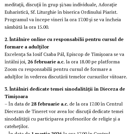
meditații, discuții în grup și/sau individuale, Adorație
Euharistică, Sf. Liturghie în biserica Ordinului Piarist.
Programul va începe vineri la ora 17.00 și se va încheia
sâmbătă la ora 15.00.
2. Întâlnire online cu responsabilii pentru cursul de
formare a adulților
Excelența Sa Iosif Csaba Pál, Episcop de Timișoara se va
întâlni joi,
26 februarie a.c.
la ora 18.00 pe platforma
Zoom cu responsabilii pentru cursul de formare a
adulților în vederea discutării temelor cursurilor viitoare.
3. Întâlniri dedicate temei sinodalității în Dieceza de
Timișoara
– În data de
28 februarie a.c.
de la ora 17.00 în Centrul
Diecezan de Tineret vor avea loc discuții dedicate temei
sinodalității cu participarea profesorilor de religie și a
cateheților.
– În data de
1 martie 2026
la ora 17.00 în Centrul