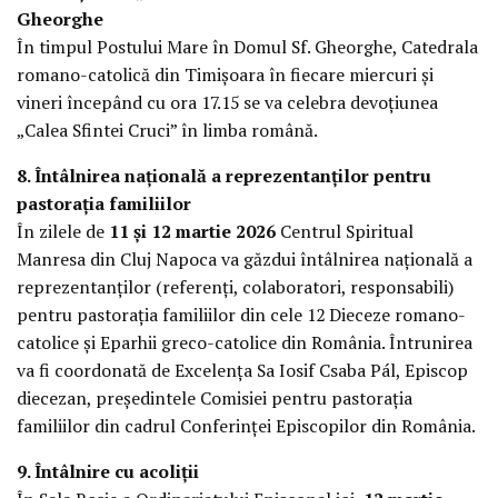
Gheorghe
În timpul Postului Mare în Domul Sf. Gheorghe, Catedrala
romano-catolică din Timișoara în fiecare miercuri și
vineri începând cu ora 17.15 se va celebra devoțiunea
„Calea Sfintei Cruci” în limba română.
8. Întâlnirea națională a reprezentanților pentru
pastorația familiilor
În zilele de
11 și 12 martie 2026
Centrul Spiritual
Manresa din Cluj Napoca va găzdui întâlnirea națională a
reprezentanților (referenți, colaboratori, responsabili)
pentru pastorația familiilor din cele 12 Dieceze romano-
catolice și Eparhii greco-catolice din România. Întrunirea
va fi coordonată de Excelența Sa Iosif Csaba Pál, Episcop
diecezan, președintele Comisiei pentru pastorația
familiilor din cadrul Conferinței Episcopilor din România.
9. Întâlnire cu acoliții