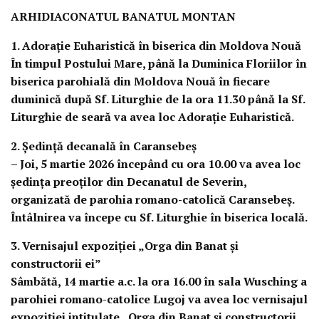
ARHIDIACONATUL BANATUL MONTAN
1. Adorație Euharistică în biserica din Moldova Nouă
În timpul Postului Mare, până la Duminica Floriilor în
biserica parohială din Moldova Nouă în fiecare
duminică după Sf. Liturghie de la ora 11.30 până la Sf.
Liturghie de seară va avea loc Adorație Euharistică.
2. Ședință decanală în Caransebeș
– Joi,
5 martie 2026
începând cu ora 10.00 va avea loc
ședința preoților din Decanatul de Severin,
organizată de parohia romano-catolică Caransebeș.
Întâlnirea va începe cu Sf. Liturghie în biserica locală.
3. Vernisajul expoziției „Orga din Banat și
constructorii ei”
Sâmbătă,
14 martie a.c.
la ora 16.00 în sala Wusching a
parohiei romano-catolice Lugoj va avea loc vernisajul
expoziției intitulate „Orga din Banat și constructorii