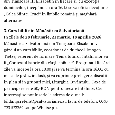
din Timișoara III Elisabetin în fiecare zi, cu excepția
duminicilor, începând cu ora 16.15 se va oficia devoțiunea
„Calea Sfintei Cruci” în limbile română și maghiară
alternativ.
3. Curs biblic în Mănăstirea Salvatoriană
În zilele de
28 februarie, 21 martie, 18 aprilie 2026
Mănăstirea Salvatoriană din Timișoara-Elisabetin va
găzdui un curs biblic, coordonat de dr. theol. Imogen
Tietze, referent de formare. Tema tuturor întâlnirilor va
fi „Contextul istoric din cărțile biblice”. Programul fiecărei
zile va începe la ora 10.00 și se va termina la ora 16.00, cu
masa de prânz inclusă, și va cuprinde prelegere, discuții
în plen și în grupuri mici, Liturghia Cuvântului. Taxa de
participare este 30,-RON pentru fiecare întâlnire. Cei
interesați se pot înscrie la adresa de e-mail:
bildungsreferat@salvatorianer.at, la nr. de telefon: 0040
723 523369 sau pe WhatsApp.