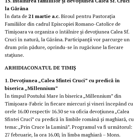
15. Întâlnirea familiilor și devoțiunea Calea Sf. Cruci
la Gărâna
În data de
21 martie a.c.
Biroul pentru Pastorația
Familiilor din cadrul Episcopiei Romano-Catolice de
Timișoara va organiza o întâlnire și devoțiunea Calea Sf.
Cruci în natură, la Gărâna. Participanții vor parcurge un
drum prin pădure, oprindu-se în rugăciune la fiecare
stațiune.
ARHIDIACONATUL DE TIMIȘ
1. Devoțiunea „Calea Sfintei Cruci” cu predică în
biserica „Millennium”
În timpul Postului Mare în biserica „Millennium” din
Timișoara-Fabric în fiecare miercuri și vineri începând cu
orele 16.00 respectiv 16.30 se va oficia devoțiunea „Calea
Sfintei Cruci” cu predică în limbile română și maghiară, cu
tema: „Prin Cruce la Lumină”. Programul va fi următorul:
27 februarie, la ora 16.00, în limba maghiară – Mons.