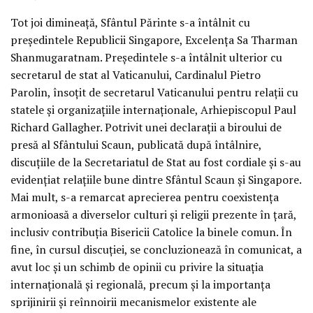
Tot joi dimineață, Sfântul Părinte s-a întâlnit cu
președintele Republicii Singapore, Excelența Sa Tharman
Shanmugaratnam. Președintele s-a întâlnit ulterior cu
secretarul de stat al Vaticanului, Cardinalul Pietro
Parolin, însoțit de secretarul Vaticanului pentru relații cu
statele și organizațiile internaționale, Arhiepiscopul Paul
Richard Gallagher. Potrivit unei declarații a biroului de
presă al Sfântului Scaun, publicată după întâlnire,
discuțiile de la Secretariatul de Stat au fost cordiale și s-au
evidențiat relațiile bune dintre Sfântul Scaun și Singapore.
Mai mult, s-a remarcat aprecierea pentru coexistența
armonioasă a diverselor culturi și religii prezente în țară,
inclusiv contribuția Bisericii Catolice la binele comun. În
fine, în cursul discuției, se concluzionează în comunicat, a
avut loc și un schimb de opinii cu privire la situația
internațională și regională, precum și la importanța
sprijinirii și reînnoirii mecanismelor existente ale