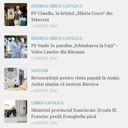
BISERICA GRECO-CATOLICĂ
PF Claudiu, la Schitul „Sfânta Cruce” din
Stânceni
7 AUGUST 2026
BISERICA GRECO-CATOLICĂ
PS Vasile în parohia „Schimbarea la Față” –
Valea Caselor din Bârsana
7 AUGUST 2026
VATICAN
Recunoștință pentru vizita papală la Assisi:
Astăzi simțim că suntem Biserica
6 AUGUST 2026
LUMEA CATOLICĂ
Ministrul provincial franciscan: Școala Sf.
Francisc predă Evanghelia păcii
6 AUGUST 2026