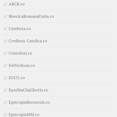
ARCB.ro
BisericaRomanaUnita.ro
Cateheza.ro
Credinta-Catolica.ro
Cristofori.ro
DeiVerbum.ro
EGCO.ro
EparhiaClujGherla.ro
EpiscopiaBucuresti.ro
EpiscopiaMM.ro