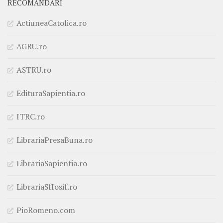
RECOMANDĂRI
ActiuneaCatolica.ro
AGRU.ro
ASTRU.ro
EdituraSapientia.ro
ITRC.ro
LibrariaPresaBuna.ro
LibrariaSapientia.ro
LibrariaSfIosif.ro
PioRomeno.com