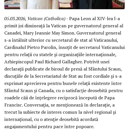
05.03.2026, Vatican (Catholica)
- Papa Leon al XIV-lea l-a
primit joi dimineață la Vatican pe guvernatorul general al
Canadei, Mary Jeannie May Simon. Guvernatorul general
s-a întâlnit ulterior cu secretarul de stat al Vaticanului,
Cardinalul Pietro Parolin, însoțit de secretarul Vaticanului
pentru relații cu statele și organizațiile internaționale,
Arhiepiscopul Paul Richard Gallagher. Potrivit unei
declarații publicate de biroul de presă al Sfântului Scaun,
discuțiile de la Secretariatul de Stat au fost cordiale și s-a
exprimat aprecierea pentru bunele relații existente între
Sfântul Scaun și Canada, cu o satisfacție deosebită pentru
roadele căii de înțelegere reciprocă începută de Papa
Francisc. Conversația, se menționează în declarație, a
trecut la subiecte de interes comun la nivel regional și
internațional, cu o atenție deosebită acordată
angajamentului pentru pace între popoare.