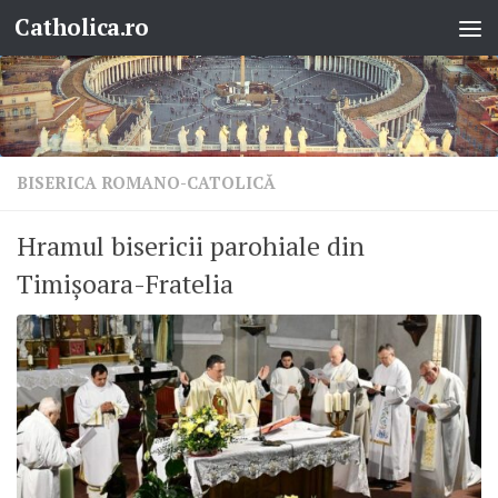
Catholica.ro
Skip to content
BISERICA ROMANO-CATOLICĂ
Hramul bisericii parohiale din
Timișoara-Fratelia