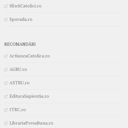
SfintiCatolici.ro
Spovada.ro
RECOMANDĂRI
ActiuneaCatolica.ro
AGRU.ro
ASTRU.ro
EdituraSapientia.ro
ITRC.ro
LibrariaPresaBuna.ro