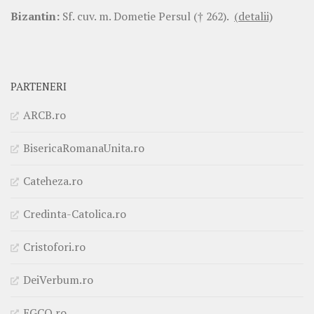
Bizantin:
Sf. cuv. m. Dometie Persul († 262).
(detalii)
PARTENERI
ARCB.ro
BisericaRomanaUnita.ro
Cateheza.ro
Credinta-Catolica.ro
Cristofori.ro
DeiVerbum.ro
EGCO.ro