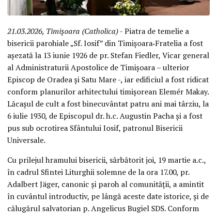
21.03.2026, Timișoara (Catholica)
- Piatra de temelie a
bisericii parohiale „Sf. Iosif” din Timișoara‑Fratelia a fost
așezată la 13 iunie 1926 de pr. Stefan Fiedler, Vicar general
al Administraturii Apostolice de Timișoara – ulterior
Episcop de Oradea și Satu Mare -, iar edificiul a fost ridicat
conform planurilor arhitectului timișorean Elemér Makay.
Lăcașul de cult a fost binecuvântat patru ani mai târziu, la
6 iulie 1930, de Episcopul dr. h.c. Augustin Pacha și a fost
pus sub ocrotirea Sfântului Iosif, patronul Bisericii
Universale.
Cu prilejul hramului bisericii, sărbătorit joi, 19 martie a.c.,
în cadrul Sfintei Liturghii solemne de la ora 17.00, pr.
Adalbert Jäger, canonic și paroh al comunității, a amintit
în cuvântul introductiv, pe lângă aceste date istorice, și de
călugărul salvatorian p. Angelicus Bugiel SDS. Conform