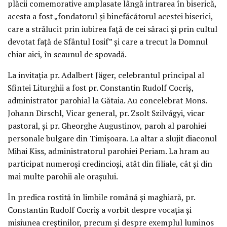
plăcii comemorative amplasate lângă intrarea în biserică,
acesta a fost „fondatorul și binefăcătorul acestei biserici,
care a strălucit prin iubirea față de cei săraci și prin cultul
devotat față de Sfântul Iosif” și care a trecut la Domnul
chiar aici, în scaunul de spovadă.
La invitația pr. Adalbert Jäger, celebrantul principal al
Sfintei Liturghii a fost pr. Constantin Rudolf Cocriș,
administrator parohial la Gătaia. Au concelebrat Mons.
Johann Dirschl, Vicar general, pr. Zsolt Szilvágyi, vicar
pastoral, și pr. Gheorghe Augustinov, paroh al parohiei
personale bulgare din Timișoara. La altar a slujit diaconul
Mihai Kiss, administratorul parohiei Periam. La hram au
participat numeroși credincioși, atât din filiale, cât și din
mai multe parohii ale orașului.
În predica rostită în limbile română și maghiară, pr.
Constantin Rudolf Cocriș a vorbit despre vocația și
misiunea creștinilor, precum și despre exemplul luminos