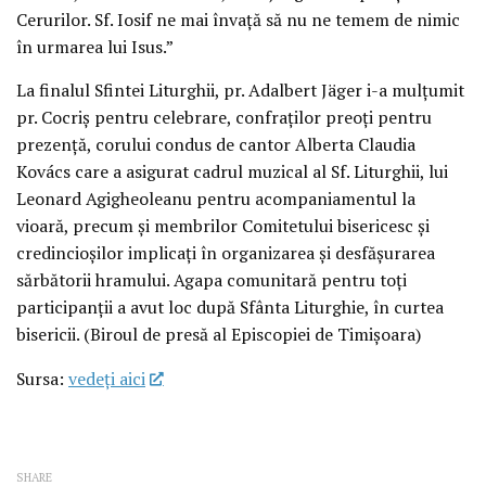
Cerurilor. Sf. Iosif ne mai învață să nu ne temem de nimic
în urmarea lui Isus.”
La finalul Sfintei Liturghii, pr. Adalbert Jäger i-a mulțumit
pr. Cocriș pentru celebrare, confraților preoți pentru
prezență, corului condus de cantor Alberta Claudia
Kovács care a asigurat cadrul muzical al Sf. Liturghii, lui
Leonard Agigheoleanu pentru acompaniamentul la
vioară, precum și membrilor Comitetului bisericesc și
credincioșilor implicați în organizarea și desfășurarea
sărbătorii hramului. Agapa comunitară pentru toți
participanții a avut loc după Sfânta Liturghie, în curtea
bisericii. (Biroul de presă al Episcopiei de Timișoara)
Sursa:
vedeţi aici
SHARE