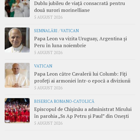
Dublu jubileu de viață consacrată pentru
două surori morinelliane
5 AUGUST 2026
SEMNALĂRI
/
VATICAN
Papa Leon va vizita Uruguay, Argentina și
Peru în luna noiembrie
5 AUGUST 2026
VATICAN
Papa Leon către Cavalerii lui Columb: Fiți
profeți ai armoniei într-o epocă a diviziunii
5 AUGUST 2026
BISERICA ROMANO-CATOLICĂ
Episcopul de Chișinău a administrat Mirului
în parohia „Ss Ap Petru și Paul” din Onești
5 AUGUST 2026