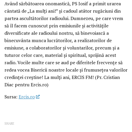
Având sărbătoarea onomastică, PS Iosif a primit urarea
cântată de „La mulți ani!” și cadoul atâtor rugăciuni din
partea ascultătorilor radioului. Dumnezeu, pe care vrem
să îl facem cunoscut prin emisiunile și activitățile
diversificate ale radioului nostru, să binevoiască a
binecuvânta munca lucrătorilor, a realizatorilor de
emisiune, a colaboratorilor și voluntarilor, precum și a
tuturor celor care, material și spiritual, sprijină acest
radio. Vocile multe care se aud pe diferitele frecvențe să
redea vocea Bisericii noastre locale și frumusețea valorilor
credinței creștine! La mulți ani, ERCIS FM! (Pr. Cristian
Diac pentru Ercis.ro)
Sursa:
Ercis.ro
SHARE