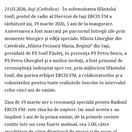
21.03.2026, Iași (Catholica)
- În solemnitatea Sfântului
Iosif, postul de radio al Diecezei de Iași ERCIS FM a
sărbătorit joi, 19 martie 2026, 5 ani de la inaugurare.
Aniversarea a fost marcată pe parcursul întregii zile prin
momente liturgice și ediții speciale. Sfânta Liturghie din
Catedrala „Sfânta Fecioară Maria, Regină” din Iași,
prezidată de PS Iosif Păuleț, în prezența PS Petru Sescu, a
PS Petru Gherghel și a multor invitați, a fost prinosul de
recunoștință îndreptat spre cer, prin mijlocirea Sfântului
Iosif, din partea echipei ERCIS FM, a colaboratorilor și a
voluntarilor pentru toate realizările înscrise în intervalul
celor cinci ani de emisie.
Ziua de 19 martie are o rezonanță specială pentru Radioul
ERCIS FM: este ziua lui de naștere. Iar anul acesta s-au
împlinit 5 ani de la prima emisie, de la primele cuvinte
rostite într-un ceas foarte matinal, ora 5.00, către
ascultători de către directorul de atunci și de acum al