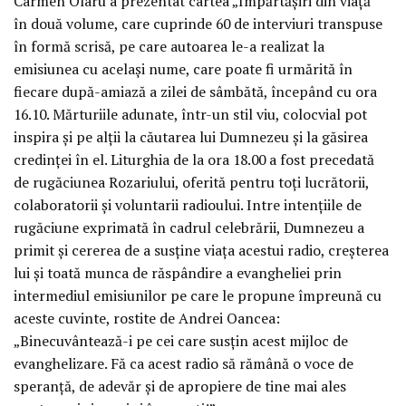
Carmen Olaru a prezentat cartea „Împărtășiri din viață”
în două volume, care cuprinde 60 de interviuri transpuse
în formă scrisă, pe care autoarea le-a realizat la
emisiunea cu același nume, care poate fi urmărită în
fiecare după-amiază a zilei de sâmbătă, începând cu ora
16.10. Mărturiile adunate, într-un stil viu, colocvial pot
inspira și pe alții la căutarea lui Dumnezeu și la găsirea
credinței în el. Liturghia de la ora 18.00 a fost precedată
de rugăciunea Rozariului, oferită pentru toți lucrătorii,
colaboratorii și voluntarii radioului. Intre intențiile de
rugăciune exprimată în cadrul celebrării, Dumnezeu a
primit și cererea de a susține viața acestui radio, creșterea
lui și toată munca de răspândire a evangheliei prin
intermediul emisiunilor pe care le propune împreună cu
aceste cuvinte, rostite de Andrei Oancea:
„Binecuvântează-i pe cei care susțin acest mijloc de
evanghelizare. Fă ca acest radio să rămână o voce de
speranță, de adevăr și de apropiere de tine mai ales