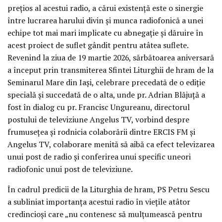
prețios al acestui radio, a cărui existență este o sinergie
între lucrarea harului divin și munca radiofonică a unei
echipe tot mai mari implicate cu abnegație și dăruire în
acest proiect de suflet gândit pentru atâtea suflete.
Revenind la ziua de 19 martie 2026, sărbătoarea aniversară
a început prin transmiterea Sfintei Liturghii de hram de la
Seminarul Mare din Iași, celebrare precedată de o ediție
specială și succedată de o alta, unde pr. Adrian Blăjuță a
fost în dialog cu pr. Francisc Ungureanu, directorul
postului de televiziune Angelus TV, vorbind despre
frumusețea și rodnicia colaborării dintre ERCIS FM și
Angelus TV, colaborare menită să aibă ca efect televizarea
unui post de radio și conferirea unui specific uneori
radiofonic unui post de televiziune.
În cadrul predicii de la Liturghia de hram, PS Petru Sescu
a subliniat importanța acestui radio în viețile atâtor
credincioși care „nu contenesc să mulțumească pentru