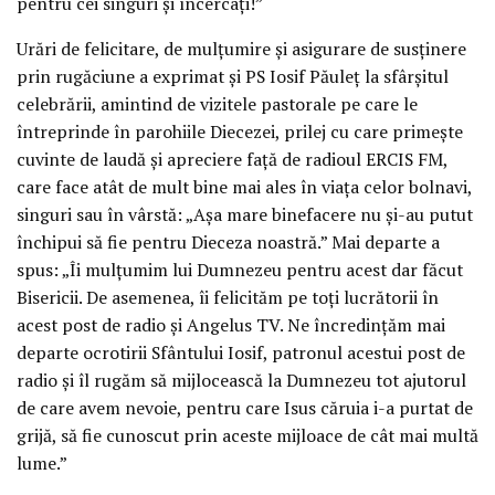
pentru cei singuri și încercați!”
Urări de felicitare, de mulțumire și asigurare de susținere
prin rugăciune a exprimat și PS Iosif Păuleț la sfârșitul
celebrării, amintind de vizitele pastorale pe care le
întreprinde în parohiile Diecezei, prilej cu care primește
cuvinte de laudă și apreciere față de radioul ERCIS FM,
care face atât de mult bine mai ales în viața celor bolnavi,
singuri sau în vârstă: „Așa mare binefacere nu și-au putut
închipui să fie pentru Dieceza noastră.” Mai departe a
spus: „Îi mulțumim lui Dumnezeu pentru acest dar făcut
Bisericii. De asemenea, îi felicităm pe toți lucrătorii în
acest post de radio și Angelus TV. Ne încredințăm mai
departe ocrotirii Sfântului Iosif, patronul acestui post de
radio și îl rugăm să mijlocească la Dumnezeu tot ajutorul
de care avem nevoie, pentru care Isus căruia i-a purtat de
grijă, să fie cunoscut prin aceste mijloace de cât mai multă
lume.”