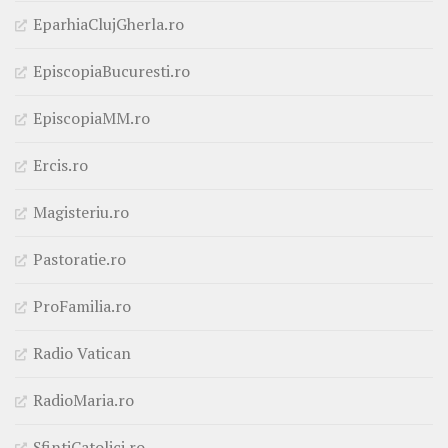
EparhiaClujGherla.ro
EpiscopiaBucuresti.ro
EpiscopiaMM.ro
Ercis.ro
Magisteriu.ro
Pastoratie.ro
ProFamilia.ro
Radio Vatican
RadioMaria.ro
SfintiCatolici.ro