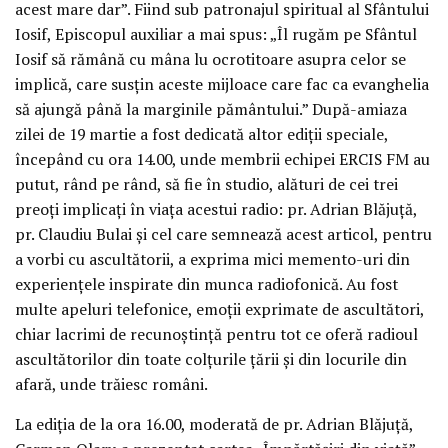
acest mare dar”. Fiind sub patronajul spiritual al Sfântului
Iosif, Episcopul auxiliar a mai spus: „Îl rugăm pe Sfântul
Iosif să rămână cu mâna lu ocrotitoare asupra celor se
implică, care susțin aceste mijloace care fac ca evanghelia
să ajungă până la marginile pământului.” După-amiaza
zilei de 19 martie a fost dedicată altor ediții speciale,
începând cu ora 14.00, unde membrii echipei ERCIS FM au
putut, rând pe rând, să fie în studio, alături de cei trei
preoți implicați în viața acestui radio: pr. Adrian Blăjuță,
pr. Claudiu Bulai și cel care semnează acest articol, pentru
a vorbi cu ascultătorii, a exprima mici memento-uri din
experiențele inspirate din munca radiofonică. Au fost
multe apeluri telefonice, emoții exprimate de ascultători,
chiar lacrimi de recunoștință pentru tot ce oferă radioul
ascultătorilor din toate colțurile țării și din locurile din
afară, unde trăiesc români.
La ediția de la ora 16.00, moderată de pr. Adrian Blăjuță,