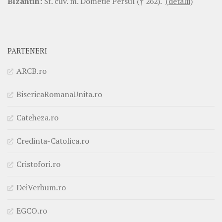
Bizantin:
Sf. cuv. m. Dometie Persul († 262).
(detalii)
PARTENERI
ARCB.ro
BisericaRomanaUnita.ro
Cateheza.ro
Credinta-Catolica.ro
Cristofori.ro
DeiVerbum.ro
EGCO.ro