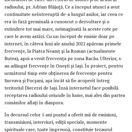
radioului, pr. Adrian Blăjuță. Ce a început atunci a avut
continuitate neîntreruptă de-a lungul anilor, iar ceea ce
era în fază germinală a cunoscut o dezvoltare și o
extindere tot mai mare, neimaginată la aceste cote pe
care le avem astăzi. Cu un început de emisie doar pe
internet, în câteva luni ale anului 2021 apăreau primele
frecvențe, la Piatra Neamț și la Roman (actualmente
Butea), apoi a venit frecvența pe zona Bacău. Ulterior, s-
au adăugat frecvențe în Onești și Iași. În proiect, pentru
următorul timp este obținerea de frecvențe pentru
Suceava și Focșani, așa încât să fie acoperit întreg
teritoriul Diecezei de Iași. Însă internetul face posibilă
receptarea radioului oriunde în lume, mai ales din partea
românilor aflați în diaspora.
În decursul celor 5 ani postul a oferit mii de emisiuni,
transmisiuni, interviuri, ediții speciale, momente
spirituale care, toate împreună, constituie tezaurul