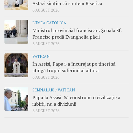
Astăzi simțim că suntem Biserica
6 AUGUST 2026
LUMEA CATOLICĂ
Ministrul provincial franciscan: Școala Sf.
Francisc predă Evanghelia păcii
6 AUGUST 2026
VATICAN
În Assisi, Papa i-a încurajat pe tineri să
atingă trupul suferind al altora
6 AUGUST 2026
SEMNALĂRI
/
VATICAN
Papa la Assisi: Să construim o civilizație a
iubirii, nu a diviziunii
6 AUGUST 2026