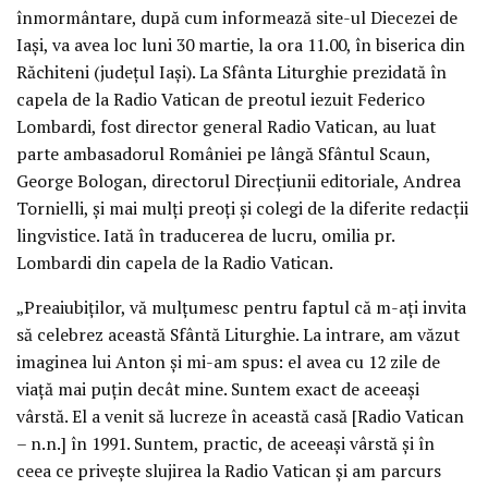
înmormântare, după cum informează site-ul Diecezei de
Iași, va avea loc luni 30 martie, la ora 11.00, în biserica din
Răchiteni (județul Iași). La Sfânta Liturghie prezidată în
capela de la Radio Vatican de preotul iezuit Federico
Lombardi, fost director general Radio Vatican, au luat
parte ambasadorul României pe lângă Sfântul Scaun,
George Bologan, directorul Direcțiunii editoriale, Andrea
Tornielli, și mai mulți preoți și colegi de la diferite redacții
lingvistice. Iată în traducerea de lucru, omilia pr.
Lombardi din capela de la Radio Vatican.
„Preaiubiților, vă mulțumesc pentru faptul că m-ați invita
să celebrez această Sfântă Liturghie. La intrare, am văzut
imaginea lui Anton și mi-am spus: el avea cu 12 zile de
viață mai puțin decât mine. Suntem exact de aceeași
vârstă. El a venit să lucreze în această casă [Radio Vatican
– n.n.] în 1991. Suntem, practic, de aceeași vârstă și în
ceea ce privește slujirea la Radio Vatican și am parcurs