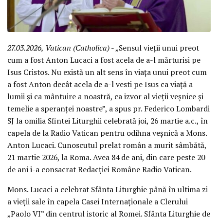
27.03.2026, Vatican (Catholica)
- „Sensul vieții unui preot
cum a fost Anton Lucaci a fost acela de a-l mărturisi pe
Isus Cristos. Nu există un alt sens în viața unui preot cum
a fost Anton decât acela de a-l vesti pe Isus ca viață a
lumii și ca mântuire a noastră, ca izvor al vieții veșnice și
temelie a speranței noastre”, a spus pr. Federico Lombardi
SJ la omilia Sfintei Liturghii celebrată joi, 26 martie a.c., în
capela de la Radio Vatican pentru odihna veșnică a Mons.
Anton Lucaci. Cunoscutul prelat român a murit sâmbătă,
21 martie 2026, la Roma. Avea 84 de ani, din care peste 20
de ani i-a consacrat Redacției Române Radio Vatican.
Mons. Lucaci a celebrat Sfânta Liturghie până în ultima zi
a vieții sale în capela Casei Internaționale a Clerului
„Paolo VI” din centrul istoric al Romei. Sfânta Liturghie de