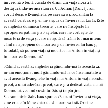
împreună o bună bucată de drum din viața noastră,
desfășurându-ne aici slujirea. Cu Adrian [Dancă] , am
vorbit despre Evanghelia pe care să o proclamăm la
această celebrare și el mi-a spus de învierea lui Lazăr. Este
evanghelia duminicii trecute, care ne însoțește în
apropierea patimii și a Paștelui, care ne vorbește de
moarte și de viață și care ne ajută să trăim tot mai intens
când ne apropiem de moartea și de Învierea lui Isus și,
totodată, să punem viața și moartea lui Anton în viața și
în moartea Domnului.”
„Citind această Evanghelie și gândindu-mă la această zi,
m-am emoționat mult gândindu-mă la ce însemnătate a
avut această Evanghelie în viața lui Anton, în viața acestui
preot, a unui adevărat preot, care și-a dedicat viața slujirii
Domnului, vestind cuvântul Său și împărțind
Sacramentele Sale. Isus spune: «Eu sunt învierea și viața,
cine crede în Mine chiar dacă moare va trăi. Oricine