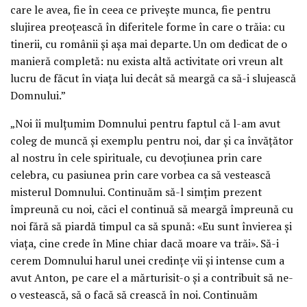
care le avea, fie în ceea ce privește munca, fie pentru
slujirea preoțească în diferitele forme în care o trăia: cu
tinerii, cu românii și așa mai departe. Un om dedicat de o
manieră completă: nu exista altă activitate ori vreun alt
lucru de făcut în viața lui decât să meargă ca să-i slujească
Domnului.”
„Noi îi mulțumim Domnului pentru faptul că l-am avut
coleg de muncă și exemplu pentru noi, dar și ca învățător
al nostru în cele spirituale, cu devoțiunea prin care
celebra, cu pasiunea prin care vorbea ca să vestească
misterul Domnului. Continuăm să-l simțim prezent
împreună cu noi, căci el continuă să meargă împreună cu
noi fără să piardă timpul ca să spună: «Eu sunt învierea și
viața, cine crede în Mine chiar dacă moare va trăi». Să-i
cerem Domnului harul unei credințe vii și intense cum a
avut Anton, pe care el a mărturisit-o și a contribuit să ne-
o vestească, să o facă să crească în noi. Continuăm