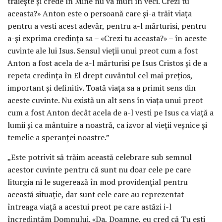
trăiește și crede în Mine nu va muri în veci. Crezi tu
aceasta?» Anton este o persoană care și-a trăit viața
pentru a vesti acest adevăr, pentru a-l mărturisi, pentru
a-și exprima credința sa – «Crezi tu aceasta?» – în aceste
cuvinte ale lui Isus. Sensul vieții unui preot cum a fost
Anton a fost acela de a-l mărturisi pe Isus Cristos și de a
repeta credința în El drept cuvântul cel mai prețios,
important și definitiv. Toată viața sa a primit sens din
aceste cuvinte. Nu există un alt sens în viața unui preot
cum a fost Anton decât acela de a-l vesti pe Isus ca viață a
lumii și ca mântuire a noastră, ca izvor al vieții veșnice și
temelie a speranței noastre.”
„Este potrivit să trăim această celebrare sub semnul
acestor cuvinte pentru că sunt nu doar cele pe care
liturgia ni le sugerează în mod providențial pentru
această situație, dar sunt cele care au reprezentat
întreaga viață a acestui preot pe care astăzi i-l
încredințăm Domnului. «Da, Doamne, eu cred că Tu ești