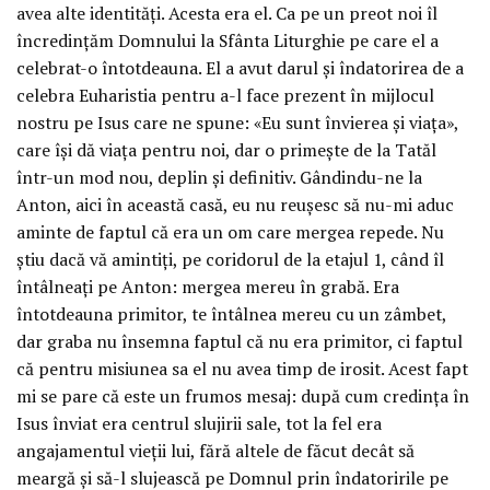
avea alte identități. Acesta era el. Ca pe un preot noi îl
încredințăm Domnului la Sfânta Liturghie pe care el a
celebrat-o întotdeauna. El a avut darul și îndatorirea de a
celebra Euharistia pentru a-l face prezent în mijlocul
nostru pe Isus care ne spune: «Eu sunt învierea și viața»,
care își dă viața pentru noi, dar o primește de la Tatăl
într-un mod nou, deplin și definitiv. Gândindu-ne la
Anton, aici în această casă, eu nu reușesc să nu-mi aduc
aminte de faptul că era un om care mergea repede. Nu
știu dacă vă amintiți, pe coridorul de la etajul 1, când îl
întâlneați pe Anton: mergea mereu în grabă. Era
întotdeauna primitor, te întâlnea mereu cu un zâmbet,
dar graba nu însemna faptul că nu era primitor, ci faptul
că pentru misiunea sa el nu avea timp de irosit. Acest fapt
mi se pare că este un frumos mesaj: după cum credința în
Isus înviat era centrul slujirii sale, tot la fel era
angajamentul vieții lui, fără altele de făcut decât să
meargă și să-l slujească pe Domnul prin îndatoririle pe