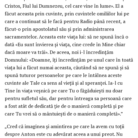
Cristos, Fiul lui Dumnezeu, cel care vine în lume». El a
făcut aceasta prin cuvinte, prin cuvintele omiliilor lui pe
care a continuat să le facă pentru Radio până recent, a
făcut-o prin apostolatul său și prin administrarea
sacramentelor. Aceasta este viața lui: să ne spună încă o
dată «Eu sunt învierea și viața, cine crede în Mine chiar
dacă moare va trăi». De aceea, noi i-l încredințăm
Domnului: «Doamne, îți încredințăm pe unul care în toată
viața lui a făcut numai aceasta, căutând să ne spună și să
spună tuturor persoanelor pe care le întâlnea aceste
cuvinte ale Tale ca sens al vieții și al speranței. Ia-l cu
Tine în viața veșnică pe care Tu o făgăduiești nu doar
pentru sufletul său, dar pentru întreaga sa persoană care
a fost atât de dedicată ție de o manieră completă și pe
care Tu vrei să o mântuiești de o manieră completă».”
„Cred că imaginea și amintirea pe care la avem cu toții
despre Anton este cu adevărat aceea a unui preot. Nu