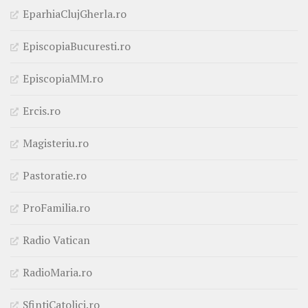
EparhiaClujGherla.ro
EpiscopiaBucuresti.ro
EpiscopiaMM.ro
Ercis.ro
Magisteriu.ro
Pastoratie.ro
ProFamilia.ro
Radio Vatican
RadioMaria.ro
SfintiCatolici.ro