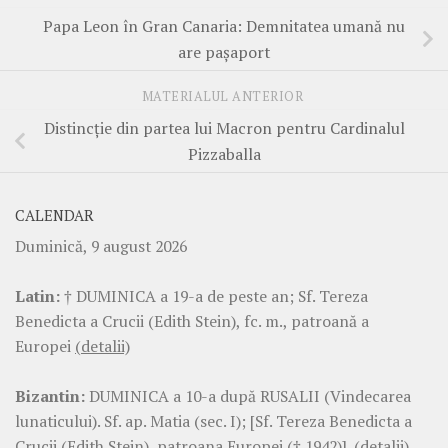
Papa Leon în Gran Canaria: Demnitatea umană nu
are pașaport
MATERIALUL ANTERIOR
Distincție din partea lui Macron pentru Cardinalul
Pizzaballa
CALENDAR
Duminică, 9 august 2026
Latin:
† DUMINICA a 19-a de peste an; Sf. Tereza
Benedicta a Crucii (Edith Stein), fc. m., patroană a
Europei
(detalii)
Bizantin:
DUMINICA a 10-a după RUSALII (Vindecarea
lunaticului). Sf. ap. Matia (sec. I); [Sf. Tereza Benedicta a
Crucii (Edith Stein), patroana Europei († 1942)].
(detalii)