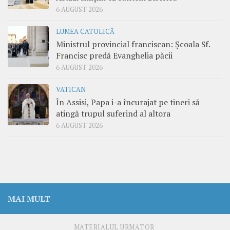
6 AUGUST 2026
LUMEA CATOLICĂ
Ministrul provincial franciscan: Școala Sf.
Francisc predă Evanghelia păcii
6 AUGUST 2026
VATICAN
În Assisi, Papa i-a încurajat pe tineri să
atingă trupul suferind al altora
6 AUGUST 2026
MAI MULT
MATERIALUL URMĂTOR