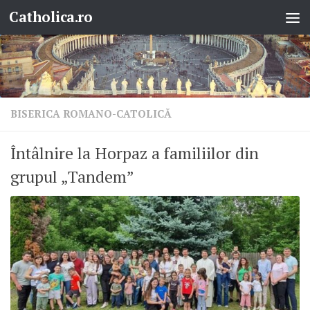
Catholica.ro
Skip to content
BISERICA ROMANO-CATOLICĂ
Întâlnire la Horpaz a familiilor din
grupul „Tandem”