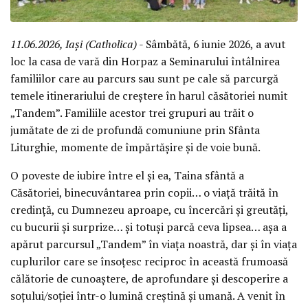
11.06.2026, Iași (Catholica)
- Sâmbătă, 6 iunie 2026, a avut
loc la casa de vară din Horpaz a Seminarului întâlnirea
familiilor care au parcurs sau sunt pe cale să parcurgă
temele itinerariului de creștere în harul căsătoriei numit
„Tandem”. Familiile acestor trei grupuri au trăit o
jumătate de zi de profundă comuniune prin Sfânta
Liturghie, momente de împărtășire și de voie bună.
O poveste de iubire între el și ea, Taina sfântă a
Căsătoriei, binecuvântarea prin copii… o viață trăită în
credință, cu Dumnezeu aproape, cu încercări și greutăți,
cu bucurii și surprize… și totuși parcă ceva lipsea… așa a
apărut parcursul „Tandem” în viața noastră, dar și în viața
cuplurilor care se însoțesc reciproc în această frumoasă
călătorie de cunoaștere, de aprofundare și descoperire a
soțului/soției într-o lumină creștină și umană. A venit în