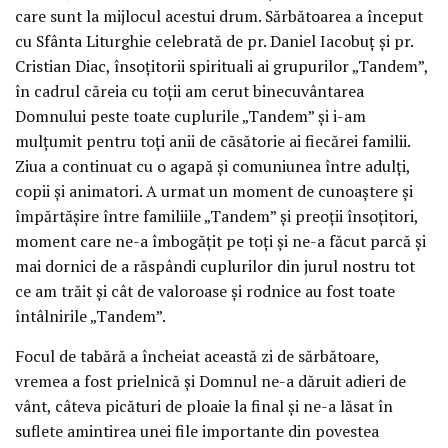
care sunt la mijlocul acestui drum. Sărbătoarea a început
cu Sfânta Liturghie celebrată de pr. Daniel Iacobuț și pr.
Cristian Diac, însoțitorii spirituali ai grupurilor „Tandem”,
în cadrul căreia cu toții am cerut binecuvântarea
Domnului peste toate cuplurile „Tandem” și i-am
mulțumit pentru toți anii de căsătorie ai fiecărei familii.
Ziua a continuat cu o agapă și comuniunea între adulți,
copii și animatori. A urmat un moment de cunoaștere și
împărtășire între familiile „Tandem” și preoții însoțitori,
moment care ne-a îmbogățit pe toți și ne-a făcut parcă și
mai dornici de a răspândi cuplurilor din jurul nostru tot
ce am trăit și cât de valoroase și rodnice au fost toate
întâlnirile „Tandem”.
Focul de tabără a încheiat această zi de sărbătoare,
vremea a fost prielnică și Domnul ne-a dăruit adieri de
vânt, câteva picături de ploaie la final și ne-a lăsat în
suflete amintirea unei file importante din povestea