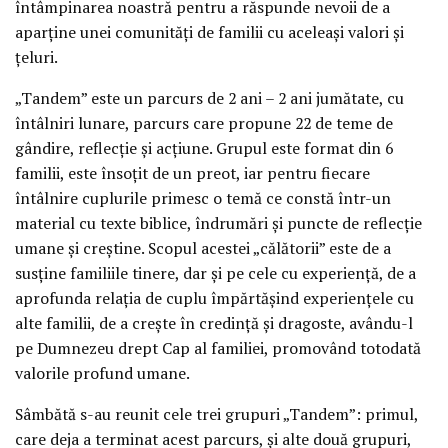
întâmpinarea noastră pentru a răspunde nevoii de a
aparține unei comunități de familii cu aceleași valori și
țeluri.
„Tandem” este un parcurs de 2 ani – 2 ani jumătate, cu
întâlniri lunare, parcurs care propune 22 de teme de
gândire, reflecție și acțiune. Grupul este format din 6
familii, este însoțit de un preot, iar pentru fiecare
întâlnire cuplurile primesc o temă ce constă într-un
material cu texte biblice, îndrumări și puncte de reflecție
umane și creștine. Scopul acestei „călătorii” este de a
susține familiile tinere, dar și pe cele cu experiență, de a
aprofunda relația de cuplu împărtășind experiențele cu
alte familii, de a crește în credință și dragoste, avându-l
pe Dumnezeu drept Cap al familiei, promovând totodată
valorile profund umane.
Sâmbătă s-au reunit cele trei grupuri „Tandem”: primul,
care deja a terminat acest parcurs, și alte două grupuri,